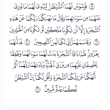
ﯖﯗﯘﯙﯚﯛﯜ
ﰒ
ﯝﯞﯟﯠﯡﯢﯣﯤﯥ
ﯦﯧﯨﯩﯪﯫﯬﯭﯮ
ﯰﯱﯲﯳﯴ
ﯶ
ﰓ
ﰔ
ﯷﯸﯹﯺﯻﯼﯽﯾﯿ
ﰀﰁﰂﰃﰄﰅﰆﰇﰈ
ﰉﰊﰋﰌﰍﰎﰏﰐ
ﰑﰒﰓ
ﰕ