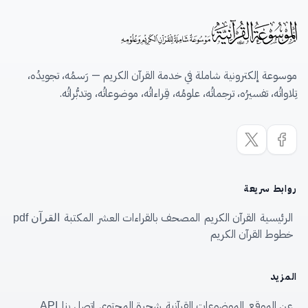
موسوعة إلكترونية شاملة في خدمة القرآن الكريم — رَسمُه، تجويدُه،
تِلاواتُه، تفسيرُه، ترجماتُه، علومُه، قِراءاتُه، موضوعاتُه، وتدبُّراتُه.
روابط سريعة
الرئيسية
القرآن الكريم
المصحف بالقراءات العشر
المكتبة
القرآن pdf
خطوط القرآن الكريم
المزيد
عن الموقع
الموضوعات القرآنية
شجرة المحتوى
اتصل بنا
API