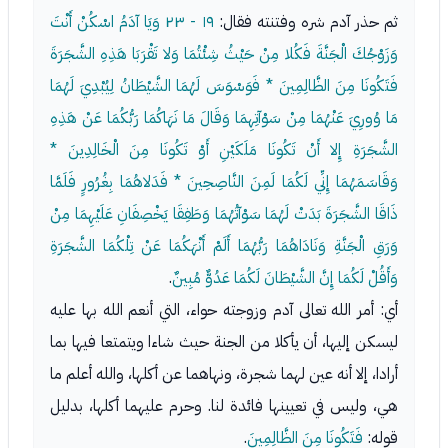
ثم حذر آدم شره وفتنته فقال:
١٩ - ٢٣
وَيَا آدَمُ اسْكُنْ أَنْتَ
وَزَوْجُكَ الْجَنَّةَ فَكُلا مِنْ حَيْثُ شِئْتُمَا وَلا تَقْرَبَا هَذِهِ الشَّجَرَةَ
فَتَكُونَا مِنَ الظَّالِمِينَ * فَوَسْوَسَ لَهُمَا الشَّيْطَانُ لِيُبْدِيَ لَهُمَا
مَا وُورِيَ عَنْهُمَا مِنْ سَوْآتِهِمَا وَقَالَ مَا نَهَاكُمَا رَبُّكُمَا عَنْ هَذِهِ
الشَّجَرَةِ إِلا أَنْ تَكُونَا مَلَكَيْنِ أَوْ تَكُونَا مِنَ الْخَالِدِينَ *
وَقَاسَمَهُمَا إِنِّي لَكُمَا لَمِنَ النَّاصِحِينَ * فَدَلاهُمَا بِغُرُورٍ فَلَمَّا
ذَاقَا الشَّجَرَةَ بَدَتْ لَهُمَا سَوْآتُهُمَا وَطَفِقَا يَخْصِفَانِ عَلَيْهِمَا مِنْ
وَرَقِ الْجَنَّةِ وَنَادَاهُمَا رَبُّهُمَا أَلَمْ أَنْهَكُمَا عَنْ تِلْكُمَا الشَّجَرَةِ
وَأَقُلْ لَكُمَا إِنَّ الشَّيْطَانَ لَكُمَا عَدُوٌّ مُبِينٌ
.
أي: أمر الله تعالى آدم وزوجته حواء، التي أنعم الله بها عليه
ليسكن إليها، أن يأكلا من الجنة حيث شاءا ويتمتعا فيها بما
أرادا، إلا أنه عين لهما شجرة، ونهاهما عن أكلها، والله أعلم ما
هي، وليس في تعيينها فائدة لنا. وحرم عليهما أكلها، بدليل
قوله:
فَتَكُونَا مِنَ الظَّالِمِينَ
.