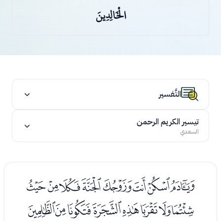
الْخَالِدِينَ
التَّفسير
تيسير الكريم الرحمن
السعدي
ﮤﮥﮦﮧﮨﮩﮪﮫ
ﮬﮭﮮﮯﮰﮱﯓﯔ