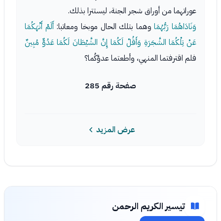
عوراتهما من أوراق شجر الجنة، ليستترا بذلك.
وَنَادَاهُمَا رَبُّهُمَا
وهما بتلك الحال موبخا ومعاتبا:
أَلَمْ أَنْهَكُمَا
عَنْ تِلْكُمَا الشَّجَرَةِ وَأَقُلْ لَكُمَا إِنَّ الشَّيْطَانَ لَكُمَا عَدُوٌّ مُبِينٌ
فلم اقترفتما المنهي، وأطعتما عدوَّكُما؟
صفحة رقم 285
عرض المزيد
تيسير الكريم الرحمن