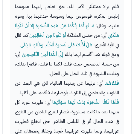
فلم يزالا ممتثلَيْن لأمر الله، حتى تغلغل إليهما عدوهما
إبليس بمكره، فوسوس لهما وسوسة خدعهما بها، وموه
عليهما وقال:
مَا نَهَاكُمَا رَبُّكُمَا عَنْ هَذِهِ الشَّجَرَةِ إِلا أَنْ تَكُونَا
مَلَكَيْنِ
أي: من جنس الملائكة
أَوْ تَكُونَا مِنَ الْخَالِدِينَ
كما قال
في الآية الأخرى:
هَلْ أَدُلُّكَ عَلَى شَجَرَةِ الْخُلْدِ وَمُلْكٍ لا يَبْلَى
.
ومع قوله هذا أقسم لهما بالله
إِنِّي لَكُمَا لَمِنَ النَّاصِحِينَ
أي:
من جملة الناصحين حيث قلت لكما ما قلت، فاغترا بذلك،
وغلبت الشهوة في تلك الحال على العقل.
فَدَلاهُمَا
أي: نزلهما عن رتبتهما العالية، التي هي البعد عن
الذنوب والمعاصي إلى التلوث بأوضارها، فأقدما على أكلها.
فَلَمَّا ذَاقَا الشَّجَرَةَ بَدَتْ لَهُمَا سَوْآتُهُمَا
أي: ظهرت عورة كل
منهما بعد ما كانت مستورة، فصار للعري الباطن من التقوى
في هذه الحال أثر في اللباس الظاهر، حتى انخلع فظهرت
عوراتهما، ولما ظهرت عوراتهما خَجِلا وجَعَلا يخصفان على