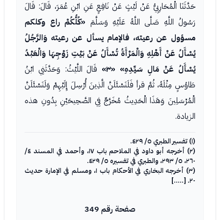
حَدَّثَنَا الْمُحَارِبِيُّ عَنْ لَيْثٍ عَنْ نَافِعٍ عَنِ ابْنِ عُمَرَ، قَالَ: قَالَ
رَسُولُ اللَّهِ صَلَّى اللَّهُ عَلَيْهِ وَسَلَّمَ
«كُلُّكُمْ راع وكلكم
مسؤول عن رعيته، فالإمام يسأل عن رعيته وَالرَّجُلُ
يُسْأَلُ عَنْ أَهْلِهِ وَالْمَرْأَةُ تُسْأَلُ عَنْ بَيْتِ زَوْجِهَا وَالْعَبْدُ
يُسْأَلُ عَنْ مَالِ سَيِّدِهِ»
«٣»
قَالَ اللَّيْثُ: وَحَدَّثَنِي ابْنُ
طَاوُسٍ مِثْلَهُ، ثُمَّ قرأ فَلَنَسْئَلَنَّ الَّذِينَ أُرْسِلَ إِلَيْهِمْ وَلَنَسْئَلَنَّ
الْمُرْسَلِينَ وَهَذَا الْحَدِيثُ مُخَرَّجٌ فِي الصَّحِيحَيْنِ بِدُونِ هذه
الزيادة.
(١) تفسير الطبري ٥/ ٤٢٩.
(٢) أخرجه أبو داود في الملاحم باب ١٧، وأحمد في المسند ٤/
٢٦٠، ٥/ ٢٩٣، والطبري في تفسيره ٥/ ٤٢٩.
(٣) أخرجه البخاري في الأحكام باب ١، ومسلم في الإمارة حديث
٢٠. [.....]
صفحة رقم 349