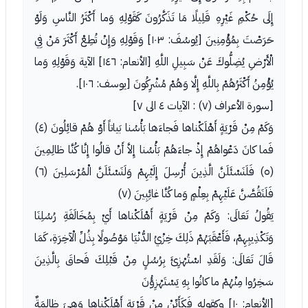
إِلَى حُكْمِ غَيْرِهِ قَلِيلًا مَا تَذَكَّرُونَ كَقَوْلِهِ وَما أَكْثَرُ النَّاسِ وَلَوْ
حَرَصْتَ بِمُؤْمِنِينَ [يُوسُفَ: ١٠٣] وَقَوْلِهِ وَإِنْ تُطِعْ أَكْثَرَ مَنْ فِي
الْأَرْضِ يُضِلُّوكَ عَنْ سَبِيلِ اللَّهِ [الأنعام: ١٤٦] الآية وَقَوْلِهِ وَما
يُؤْمِنُ أَكْثَرُهُمْ بِاللَّهِ إِلَّا وَهُمْ مُشْرِكُونَ [يوسف: ١٠٦].
[سورة الأعراف (٧) : الآيات ٤ الى ٧]
وَكَمْ مِنْ قَرْيَةٍ أَهْلَكْناها فَجاءَها بَأْسُنا بَياتاً أَوْ هُمْ قائِلُونَ (٤)
فَما كانَ دَعْواهُمْ إِذْ جاءَهُمْ بَأْسُنا إِلاَّ أَنْ قالُوا إِنَّا كُنَّا ظالِمِينَ
(٥) فَلَنَسْئَلَنَّ الَّذِينَ أُرْسِلَ إِلَيْهِمْ وَلَنَسْئَلَنَّ الْمُرْسَلِينَ (٦)
فَلَنَقُصَّنَّ عَلَيْهِمْ بِعِلْمٍ وَما كُنَّا غائِبِينَ (٧)
يَقُولُ تَعَالَى: وَكَمْ مِنْ قَرْيَةٍ أَهْلَكْناها أَيْ بِمُخَالَفَةِ رُسُلِنَا
وَتَكْذِيبِهِمْ، فَأَعْقَبَهُمْ ذَلِكَ خِزْيُ الدُّنْيَا مَوْصُولًا بِذُلِّ الْآخِرَةِ، كَمَا
قَالَ تَعَالَى: وَلَقَدِ اسْتُهْزِئَ بِرُسُلٍ مِنْ قَبْلِكَ فَحاقَ بِالَّذِينَ
سَخِرُوا مِنْهُمْ ما كانُوا بِهِ يَسْتَهْزِؤُنَ
[الأنعام: ١٠] وكقوله فَكَأَيِّنْ مِنْ قَرْيَةٍ أَهْلَكْناها وَهِيَ ظالِمَةٌ