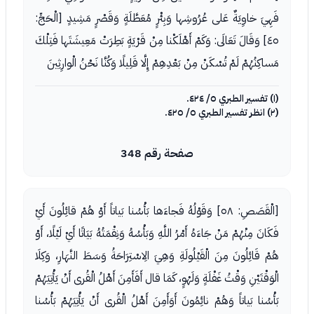
فَهِيَ خاوِيَةٌ عَلى عُرُوشِها وَبِئْرٍ مُعَطَّلَةٍ وَقَصْرٍ مَشِيدٍ [الْحَجِّ:
٤٥] وَقَالَ تَعَالَى: وَكَمْ أَهْلَكْنا مِنْ قَرْيَةٍ بَطِرَتْ مَعِيشَتَها فَتِلْكَ
مَساكِنُهُمْ لَمْ تُسْكَنْ مِنْ بَعْدِهِمْ إِلَّا قَلِيلًا وَكُنَّا نَحْنُ الْوارِثِينَ
(١) تفسير الطبري ٥/ ٤٢٤.
(٢) انظر تفسير الطبري ٥/ ٤٢٥.
صفحة رقم 348
[الْقَصَصِ: ٥٨] وَقَوْلُهُ فَجاءَها بَأْسُنا بَياتاً أَوْ هُمْ قائِلُونَ أَيْ
فَكَانَ مِنْهُمْ مَنْ جَاءَهُ أَمْرُ اللَّهِ وَبَأْسُهُ وَنِقْمَتُهُ بَيَاتًا أَيْ لَيْلًا، أَوْ
هُمْ قَائِلُونَ مِنَ الْقَيْلُولَةِ وَهِيَ الِاسْتِرَاحَةُ وَسَطَ النَّهَارِ، وَكِلَا
الْوَقْتَيْنِ وَقْتُ غَفْلَةٍ وَلَهْوٍ، كَمَا قال أَفَأَمِنَ أَهْلُ الْقُرى أَنْ يَأْتِيَهُمْ
بَأْسُنا بَياتاً وَهُمْ نائِمُونَ أَوَأَمِنَ أَهْلُ الْقُرى أَنْ يَأْتِيَهُمْ بَأْسُنا