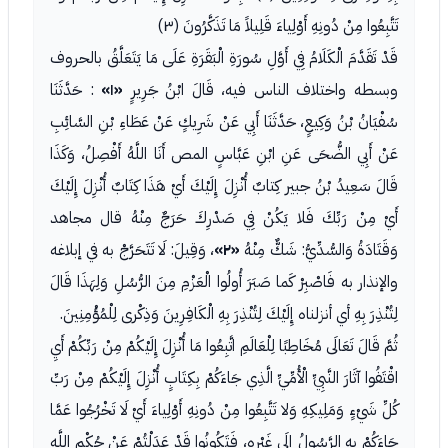
تَتَّبِعُوا مِنْ دُونِهِ أَوْلِياءَ قَلِيلاً مَا تَذَكَّرُونَ (٣)
قَدْ تَقَدَّمَ الْكَلَامُ فِي أَوَّلِ سُورَةِ الْبَقَرَةِ عَلَى مَا يَتَعَلَّقُ بالحروف
وبسطه واختلاف الناس فيه، قَالَ ابْنُ جَرِيرٍ
«١»
: حَدَّثَنَا
سُفْيَانُ بْنُ وَكِيعٍ، حَدَّثَنَا أَبِي عَنْ شَرِيكٍ عَنْ عَطَاءِ بْنِ السَّائِبِ
عَنْ أَبِي الضُّحَى عَنِ ابْنِ عَبَّاسٍ المص أَنَا اللَّهُ أَفْصِلُ، وَكَذَا
قَالَ سَعِيدُ بْنُ جبير كِتابٌ أُنْزِلَ إِلَيْكَ أَيْ هَذَا كِتَابٌ أُنْزِلَ إِلَيْكَ
أَيْ مِنْ رَبِّكَ فَلا يَكُنْ فِي صَدْرِكَ حَرَجٌ مِنْهُ قال مجاهد
وَقَتَادَةُ وَالسُّدِّيُّ: شَكٌّ مِنْهُ
«٢»
، وَقِيلَ: لَا تَتَحَرَّجْ به في إبلاغه
والإنذار به فَاصْبِرْ كَما صَبَرَ أُولُوا الْعَزْمِ مِنَ الرُّسُلِ وَلِهَذَا قَالَ
لِتُنْذِرَ بِهِ أي أنزلناه إِلَيْكَ لِتُنْذِرَ بِهِ الْكَافِرِينَ وَذِكْرى لِلْمُؤْمِنِينَ.
ثُمَّ قَالَ تَعَالَى مُخَاطِبًا لِلْعَالَمِ اتَّبِعُوا مَا أُنْزِلَ إِلَيْكُمْ مِنْ رَبِّكُمْ أَيِ
اقْتَفُوا آثَارَ النَّبِيِّ الْأُمِّيِّ الَّذِي جَاءَكُمْ بِكِتَابٍ أُنْزِلَ إِلَيْكُمْ مِنْ رَبِّ
كُلِّ شَيْءٍ وَمَلِيكِهِ وَلا تَتَّبِعُوا مِنْ دُونِهِ أَوْلِياءَ أَيْ لَا تَخْرُجُوا عَمَّا
جَاءَكُمْ بِهِ الرَّسُولُ إِلَى غَيْرِهِ، فَتَكُونُوا قَدْ عَدَلْتُمْ عَنْ حُكْمِ اللَّهِ