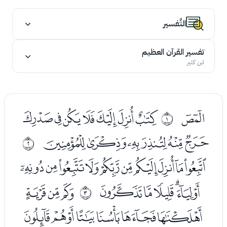
التَّفسير
تفسير القرآن العظيم
ابن كثير
ﭑ
ﭓﭔﭕﭖﭗﭘﭙ
ﰀ
ﭚﭛﭜﭝﭞﭟ
ﰁ
ﭡﭢﭣﭤﭥﭦﭧﭨﭩﭪ
ﭫﭬﭭﭮﭯ
ﭱﭲﭳ
ﰂ
ﭴﭵﭶﭷﭸﭹﭺ