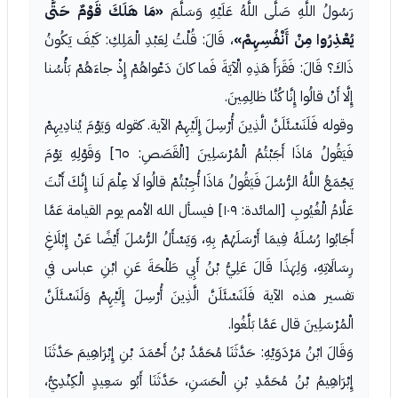
رَسُولُ اللَّهِ صَلَّى اللَّهُ عَلَيْهِ وَسَلَّمَ
«مَا هَلَكَ قَوْمٌ حَتَّى
يُعْذِرُوا مِنْ أَنْفُسِهِمْ»
، قَالَ: قُلْتُ لِعَبْدِ الْمَلِكِ: كَيْفَ يَكُونُ
ذَاكَ؟ قَالَ: فَقَرَأَ هَذِهِ الْآيَةَ فَما كانَ دَعْواهُمْ إِذْ جاءَهُمْ بَأْسُنا
إِلَّا أَنْ قالُوا إِنَّا كُنَّا ظالِمِينَ.
وقوله فَلَنَسْئَلَنَّ الَّذِينَ أُرْسِلَ إِلَيْهِمْ الآية. كقوله وَيَوْمَ يُنادِيهِمْ
فَيَقُولُ مَاذَا أَجَبْتُمُ الْمُرْسَلِينَ [الْقَصَصِ: ٦٥] وَقَوْلِهِ يَوْمَ
يَجْمَعُ اللَّهُ الرُّسُلَ فَيَقُولُ مَاذَا أُجِبْتُمْ قالُوا لَا عِلْمَ لَنا إِنَّكَ أَنْتَ
عَلَّامُ الْغُيُوبِ [المائدة: ١٠٩] فيسأل الله الأمم يوم القيامة عَمَّا
أَجَابُوا رُسُلَهُ فِيمَا أَرْسَلَهُمْ بِهِ، وَيَسْأَلُ الرُّسُلَ أَيْضًا عَنْ إِبْلَاغِ
رِسَالَاتِهِ، وَلِهَذَا قَالَ عَلِيُّ بْنُ أَبِي طَلْحَةَ عَنِ ابْنِ عباس في
تفسير هذه الآية فَلَنَسْئَلَنَّ الَّذِينَ أُرْسِلَ إِلَيْهِمْ وَلَنَسْئَلَنَّ
الْمُرْسَلِينَ قال عَمَّا بَلَّغُوا.
وَقَالَ ابْنُ مَرْدَوَيْهِ: حَدَّثَنَا مُحَمَّدُ بْنُ أَحْمَدَ بْنِ إِبْرَاهِيمَ حَدَّثَنَا
إِبْرَاهِيمُ بْنُ مُحَمَّدِ بْنِ الْحَسَنِ، حَدَّثَنَا أَبُو سَعِيدٍ الْكِنْدِيُّ،