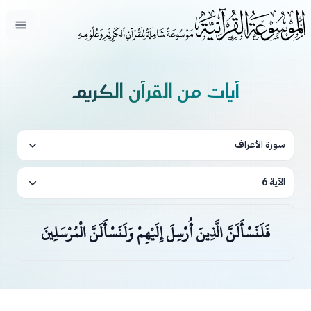
فتح ال
آيات من القرآن الكريم
سورة الأعراف
الآية 6
فَلَنَسْأَلَنَّ الَّذِينَ أُرْسِلَ إِلَيْهِمْ وَلَنَسْأَلَنَّ الْمُرْسَلِينَ