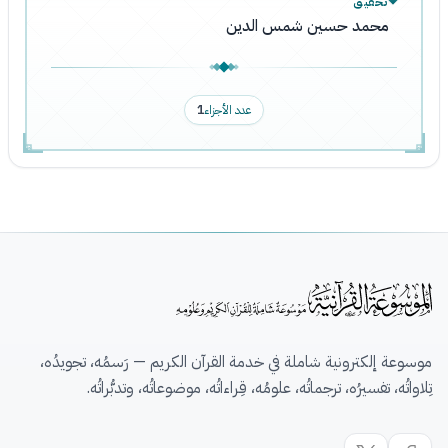
تحقيق
محمد حسين شمس الدين
عدد الأجزاء
1
موسوعة إلكترونية شاملة في خدمة القرآن الكريم — رَسمُه، تجويدُه،
تِلاواتُه، تفسيرُه، ترجماتُه، علومُه، قِراءاتُه، موضوعاتُه، وتدبُّراتُه.