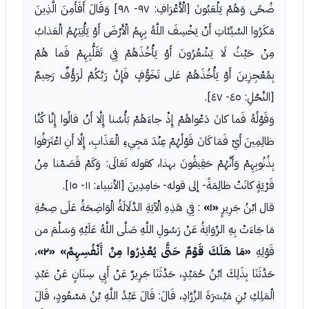
ضُحًى وَهُمْ يَلْعَبُونَ [الْأَعْرَافِ: ٩٧- ٩٨] وَقَالَ أَفَأَمِنَ الَّذِينَ
مَكَرُوا السَّيِّئاتِ أَنْ يَخْسِفَ اللَّهُ بِهِمُ الْأَرْضَ أَوْ يَأْتِيَهُمُ الْعَذابُ
مِنْ حَيْثُ لَا يَشْعُرُونَ أَوْ يَأْخُذَهُمْ فِي تَقَلُّبِهِمْ فَما هُمْ
بِمُعْجِزِينَ أَوْ يَأْخُذَهُمْ عَلى تَخَوُّفٍ فَإِنَّ رَبَّكُمْ لَرَؤُفٌ رَحِيمٌ
[النَّحْلِ: ٤٥- ٤٧].
وَقَوْلُهُ فَما كانَ دَعْواهُمْ إِذْ جاءَهُمْ بَأْسُنا إِلَّا أَنْ قالُوا إِنَّا كُنَّا
ظالِمِينَ أَيْ فَمَا كَانَ قَوْلُهُمْ عِنْدَ مَجِيءِ الْعَذَابِ، إِلَّا أَنِ اعْتَرَفُوا
بِذُنُوبِهِمْ وَأَنَّهُمْ حَقِيقُونَ بهذا، كقوله تَعَالَى: وَكَمْ قَصَمْنا مِنْ
قَرْيَةٍ كانَتْ ظالِمَةً- إلى قوله- خامِدِينَ [الأنبياء: ١١- ١٥].
قال ابْنُ جَرِيرٍ
«١»
: فِي هَذِهِ الْآيَةِ الدَّلَالَةُ الْوَاضِحَةُ عَلَى صِحَّةِ
مَا جَاءَتْ بِهِ الرِّوَايَةُ عَنْ رَسُولِ اللَّهِ صَلَّى اللَّهُ عَلَيْهِ وَسَلَّمَ من
قَوْلِهِ
«مَا هَلَكَ قَوْمٌ حَتَّى يُعْذِرُوا مِنْ أَنْفُسِهِمْ»
«٢»
،
حَدَّثَنَا بِذَلِكَ ابْنُ حُمَيْدٍ، حَدَّثَنَا جَرِيرٌ عَنْ أَبِي سِنَانٍ عَنْ عَبْدِ
الْمَلِكِ بْنِ مَيْسَرَةَ الزَّرَّادِ، قَالَ: قَالَ عَبْدُ اللَّهِ بْنُ مَسْعُودٍ، قَالَ