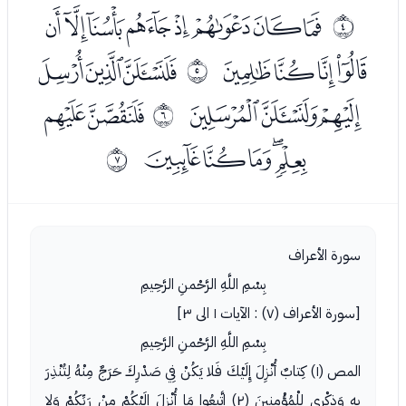
ﭼﭽﭾﭿﮀﮁﮂﮃ
ﰃ
ﮄﮅﮆﮇ
ﮉﮊﮋ
ﰄ
ﮌﮍﮎ
ﮐﮑ
ﰅ
ﮒﮓﮔﮕﮖ
ﰆ
سورة الأعراف
بِسْمِ اللَّهِ الرَّحْمنِ الرَّحِيمِ
[سورة الأعراف (٧) : الآيات ١ الى ٣]
بِسْمِ اللَّهِ الرَّحْمنِ الرَّحِيمِ
المص (١) كِتابٌ أُنْزِلَ إِلَيْكَ فَلا يَكُنْ فِي صَدْرِكَ حَرَجٌ مِنْهُ لِتُنْذِرَ
بِهِ وَذِكْرى لِلْمُؤْمِنِينَ (٢) اتَّبِعُوا مَا أُنْزِلَ إِلَيْكُمْ مِنْ رَبِّكُمْ وَلا