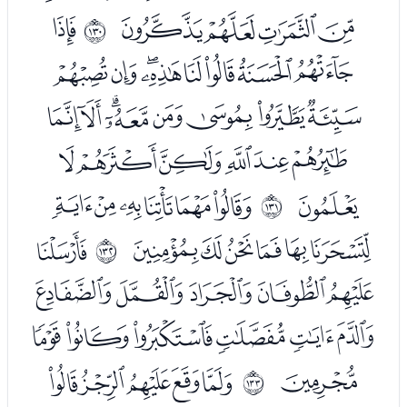
ﯺﯻﯼﯽ
ﭑ
ﲁ
ﭒﭓﭔﭕﭖﭗﭘﭙ
ﭚﭛﭜﭝﭞﭟﭠﭡ
ﭢﭣﭤﭥﭦﭧ
ﭨ
ﭪﭫﭬﭭﭮﭯ
ﲂ
ﭰﭱﭲﭳﭴﭵ
ﭷ
ﲃ
ﭸﭹﭺﭻﭼ
ﭽﭾﭿﮀﮁﮂ
ﮃ
ﮅﮆﮇﮈﮉ
ﲄ