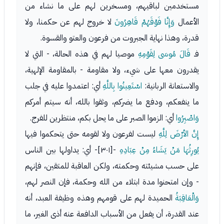
مستخدمين لباقيهم، ومسخرين لهم على ما نشاء من
الأعمال
وَإِنَّا فَوْقَهُمْ قَاهِرُونَ
لا خروج لهم عن حكمنا، ولا
قدرة، وهذا نهاية الجبروت من فرعون والعتو والقسوة.
فـ
قَالَ مُوسَى لِقَوْمِهِ
موصيا لهم في هذه الحالة، - التي لا
يقدرون معها على شيء، ولا مقاومة - بالمقاومة الإلهية،
والاستعانة الربانية:
اسْتَعِينُوا بِاللَّهِ
أي: اعتمدوا عليه في جلب
ما ينفعكم، ودفع ما يضركم، وثقوا بالله، أنه سيتم أمركم
وَاصْبِرُوا
أي: الزموا الصبر على ما يحل بكم، منتظرين للفرج.
إِنَّ الأرْضَ لِلَّهِ
ليست لفرعون ولا لقومه حتى يتحكموا فيها
يُورِثُهَا مَنْ يَشَاءُ مِنْ عِبَادِهِ
-[٣٠١]- أي: يداولها بين الناس
على حسب مشيئته وحكمته، ولكن العاقبة للمتقين، فإنهم
- وإن امتحنوا مدة ابتلاء من الله وحكمة، فإن النصر لهم،
وَالْعَاقِبَةُ
الحميدة لهم على قومهم وهذه وظيفة العبد، أنه
عند القدرة، أن يفعل من الأسباب الدافعة عنه أذى الغير، ما