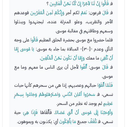
فـ
قَالُوا إِنَّ لَنَا لأجْرًا إِنْ كُنَّا نَحْنُ الْغَالِبِينَ
؟
فـ
قَالَ
فرعون:
نَعَمْ
لكم أجر
وَإِنَّكُمْ لَمِنَ الْمُقَرَّبِينَ
فوعدهم
الأجر والتقريب، وعلو المنزلة عنده، ليجتهدوا ويبذلوا
وسعهم وطاقتهم في مغالبة موسى.
فلما حضروا مع موسى بحضرة الخلق العظيم
قَالُوا
على وجه
التألي وعدم -[٣٠٠]- المبالاة بما جاء به موسى:
يَا مُوسَى إِمَّا
أَنْ تُلْقِيَ
ما معك
وَإِمَّا أَنْ نَكُونَ نَحْنُ الْمُلْقِينَ
.
فـ
قَالَ
موسى:
أَلْقُوا
لأجل أن يرى الناس ما معهم وما مع
موسى.
فَلَمَّا أَلْقَوْا
حبالهم وعصيهم، إذا هي من سحرهم كأنها حيات
تسعى، فـ
سَحَرُوا أَعْيُنَ النَّاسِ وَاسْتَرْهَبُوهُمْ وَجَاءُوا بِسِحْرٍ
عَظِيمٍ
لم يوجد له نظير من السحر.
وَأَوْحَيْنَا إِلَى مُوسَى أَنْ أَلْقِ عَصَاكَ
فَأَلْقَاهَا
فَإِذَا هِيَ
حية
تسعى، فـ
تَلْقَفُ
جميع
مَا يَأْفِكُونَ
أي: يكذبون به ويموهون.