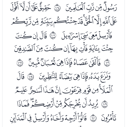
ﯵﯶﯷﯸ
ﭑﭒﭓﭔﭕ
ﱧ
ﭖﭗﭘﭙﭚﭛﭜﭝﭞﭟ
ﭠﭡﭢﭣ
ﭥﭦﭧ
ﱨ
ﭨﭩﭪﭫﭬﭭﭮﭯ
ﭱﭲﭳﭴﭵﭶ
ﱩ
ﱪ
ﭸﭹﭺﭻﭼﭽ
ﭿ
ﱫ
ﮀﮁﮂﮃﮄﮅﮆﮇ
ﮉﮊﮋﮌﮍﮎﮏ
ﱬ
ﮐ
ﮒﮓﮔﮕﮖﮗ
ﱭ