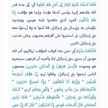
فَلَمَّا كَشَفْنَا عَنْهُمُ الرِّجْزَ إِلَى أَجَلٍ هُمْ بَالِغُوهُ
أي: إلى مدة قدر
الله بقاءهم إليها، وليس كشفا مؤبدا، وإنما هو مؤقت،
إِذَا
هُمْ يَنْكُثُونَ
العهد الذي عاهدوا عليه موسى، ووعدوه
بالإيمان به، وإرسال بني إسرائيل، فلا آمنوا به ولا أرسلوا معه
بني إسرائيل، بل استمروا على كفرهم يعمهون، وعلى تعذيب
بني إسرائيل دائبين.
فَانْتَقَمْنَا مِنْهُمْ
أي: حين جاء الوقت المؤقت لهلاكهم، أمر الله
موسى أن يسري ببني إسرائيل ليلا وأخبره أن فرعون سيتبعهم
هو وجنوده
فَأَرْسَلَ فِرْعَوْنُ فِي الْمَدَائِنِ حَاشِرِينَ
يجمعون
الناس ليتبعوا بني إسرائيل، وقالوا لهم:
إِنَّ هَؤُلاءِ لَشِرْذِمَةٌ
قَلِيلُونَ * وَإِنَّهُمْ لَنَا لَغَائِظُونَ * وَإِنَّا لَجَمِيعٌ حَاذِرُونَ *
فَأَخْرَجْنَاهُمْ مِنْ جَنَّاتٍ وَعُيُونٍ * وَكُنُوزٍ وَمَقَامٍ كَرِيمٍ * كَذَلِكَ
وَأَوْرَثْنَاهَا بَنِي إِسْرَائِيلَ * فَأَتْبَعُوهُمْ مُشْرِقِينَ * فَلَمَّا تَرَاءى
الْجَمْعَانِ قَالَ أَصْحَابُ مُوسَى إِنَّا لَمُدْرَكُونَ * قَالَ كَلا إِنَّ مَعِي