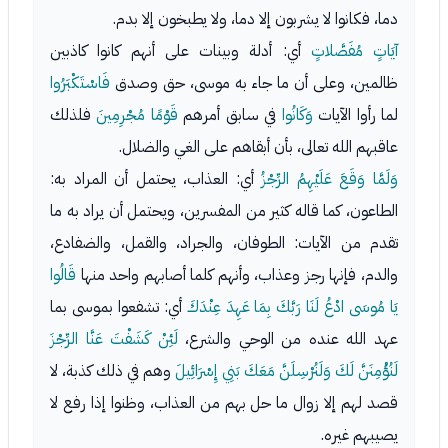
دما، فكانوا لا يشربون إلا دما، ولا يطبخون إلا بدم.
آيَاتٍ مُفَصَّلاتٍ
أي: أدلة وبينات على أنهم كانوا كاذبين
ظالمين، وعلى أن ما جاء به موسى، حق وصدق
فَاسْتَكْبَرُوا
لما رأوا الآيات
وَكَانُوا
في سابق أمرهم
قَوْمًا مُجْرِمِينَ
فلذلك
عاقبهم الله تعالى، بأن أبقاهم على الغي والضلال.
وَلَمَّا وَقَعَ عَلَيْهِمُ الرِّجْزُ
أي: العذاب، يحتمل أن المراد به:
الطاعون، كما قاله كثير من المفسرين، ويحتمل أن يراد به ما
تقدم من الآيات: الطوفان، والجراد، والقمل، والضفادع،
والدم، فإنها رجز وعذاب، وأنهم كلما أصابهم واحد منها
قَالُوا
يَا مُوسَى ادْعُ لَنَا رَبَّكَ بِمَا عَهِدَ عِنْدَكَ
أي: تشفعوا بموسى بما
عهد الله عنده من الوحي والشرع،
لَئِنْ كَشَفْتَ عَنَّا الرِّجْزَ
لَنُؤْمِنَنَّ لَكَ وَلَنُرْسِلَنَّ مَعَكَ بَنِي إِسْرَائِيلَ
وهم في ذلك كذبة، لا
قصد لهم إلا زوال ما حل بهم من العذاب، وظنوا إذا رفع لا
يصيبهم غيره.