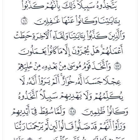
ﮑﮒﮓﮔﮕﮖ
ﮗﮘﮙﮚ
ﲑ
ﮜﮝﮞﮟﮠﮡ
ﮢﮣﮤﮥﮦﮧﮨﮩ
ﮫﮬﮭﮮﮯﮰﮱ
ﲒ
ﯓﯔﯕﯖﯗﯘﯙﯚﯛ
ﯜﯝﯞﯟﯠﯡ
ﯢﯣ
ﯥﯦﯧﯨ
ﲓ
ﯩﯪﯫﯬﯭﯮﯯﯰﯱ