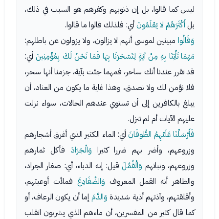
ليس كما قالوا، بل إن ذنوبهم وكفرهم هو السبب في ذلك،
بل
أَكْثَرَهُمْ لا يَعْلَمُونَ
أي: فلذلك قالوا ما قالوا.
وَقَالُوا
مبينين لموسى أنهم لا يزالون، ولا يزولون عن باطلهم:
مَهْمَا تَأْتِنَا بِهِ مِنْ آيَةٍ لِتَسْحَرَنَا بِهَا فَمَا نَحْنُ لَكَ بِمُؤْمِنِينَ
أي:
قد تقرر عندنا أنك ساحر، فمهما جئت بآية، جزمنا أنها سحر،
فلا نؤمن لك ولا نصدق، وهذا غاية ما يكون من العناد، أن
يبلغ بالكافرين إلى أن تستوي عندهم الحالات، سواء نزلت
عليهم الآيات أم لم تنزل.
فَأَرْسَلْنَا عَلَيْهِمُ الطُّوفَانَ
أي: الماء الكثير الذي أغرق أشجارهم
وزروعهم، وأضر بهم ضررا كثيرا
وَالْجَرَادَ
فأكل ثمارهم
وزروعهم، ونباتهم
وَالْقُمَّلَ
قيل: إنه الدباء، أي: صغار الجراد،
والظاهر أنه القمل المعروف
وَالضَّفَادِعَ
فملأت أوعيتهم،
وأقلقتهم، وآذتهم أذية شديدة
وَالدَّمَ
إما أن يكون الرعاف، أو
كما قال كثير من المفسرين، أن ماءهم الذي يشربون انقلب