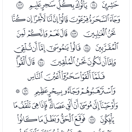
ﮘ
ﮚﮛﮜﮝ
ﱮ
ﱯ
ﮟﮠﮡﮢﮣﮤﮥﮦﮧ
ﮨﮩ
ﮫﮬﮭﮮ
ﱰ
ﮯ
ﮱﯓﯔﯕﯖ
ﱱ
ﯗﯘﯙﯚﯛ
ﯝﯞﯟ
ﱲ
ﯠﯡﯢﯣﯤ
ﯥﯦﯧﯨ
ﯪ
ﱳ
ﯫﯬﯭﯮﯯﯰﯱﯲﯳﯴﯵ
ﯶ
ﯸﯹﯺﯻﯼ
ﱴ