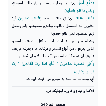
فَوَقَعَ الْحَقُّ
أي: تبين وظهر، واستعلن في ذلك المجمع،
وَبَطَلَ مَا كَانُوا يَعْمَلُونَ
.
فَغُلِبُوا هُنَالِكَ
أي: في ذلك المقام
وَانْقَلَبُوا صَاغِرِينَ
أي:
حقيرين قد اضمحل باطلهم، وتلاشى سحرهم، ولم يحصل
لهم المقصود الذي ظنوا حصوله.
وأعظم من تبين له الحق العظيم أهل الصنف والسحر،
الذين يعرفون من أنواع السحر وجزئياته، ما لا يعرفه غيرهم،
فعرفوا أن هذه آية عظيمة من آيات الله لا يدان لأحد بها.
وَأُلْقِيَ السَّحَرَةُ سَاجِدِينَ * قَالُوا آمَنَّا بِرَبِّ الْعَالَمِينَ * رَبِّ
مُوسَى وَهَارُونَ
أي: وصدقنا بما بعث به موسى من الآيات البينات.
(١) كذا في ب، وفي أ: يريد ليجليكم من.
صفحة رقم 299