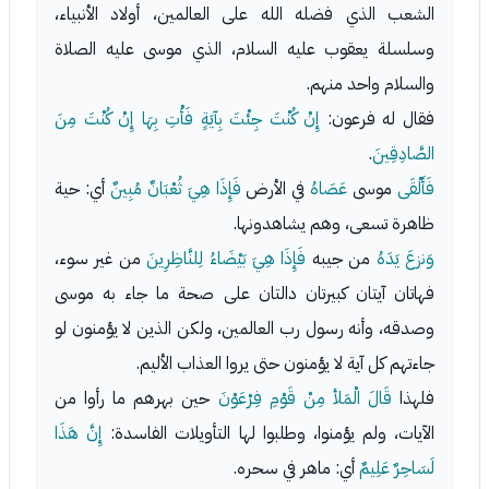
الشعب الذي فضله الله على العالمين، أولاد الأنبياء،
وسلسلة يعقوب عليه السلام، الذي موسى عليه الصلاة
والسلام واحد منهم.
فقال له فرعون:
إِنْ كُنْتَ جِئْتَ بِآيَةٍ فَأْتِ بِهَا إِنْ كُنْتَ مِنَ
الصَّادِقِينَ
.
فَأَلْقَى
موسى
عَصَاهُ
في الأرض
فَإِذَا هِيَ ثُعْبَانٌ مُبِينٌ
أي: حية
ظاهرة تسعى، وهم يشاهدونها.
وَنزعَ يَدَهُ
من جيبه
فَإِذَا هِيَ بَيْضَاءُ لِلنَّاظِرِينَ
من غير سوء،
فهاتان آيتان كبيرتان دالتان على صحة ما جاء به موسى
وصدقه، وأنه رسول رب العالمين، ولكن الذين لا يؤمنون لو
جاءتهم كل آية لا يؤمنون حتى يروا العذاب الأليم.
فلهذا
قَالَ الْمَلأ مِنْ قَوْمِ فِرْعَوْنَ
حين بهرهم ما رأوا من
الآيات، ولم يؤمنوا، وطلبوا لها التأويلات الفاسدة:
إِنَّ هَذَا
لَسَاحِرٌ عَلِيمٌ
أي: ماهر في سحره.