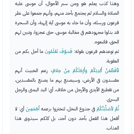
وهذا كذب يعلم هو ومن سبر الأحوال، أن موسى عليه
الصلاة والسلام لم يجتمع بأحد منهم، وأنهم جمعوا على نظر
فرعون ورسله، وأن ما جاء به موسى آية إلهية، وأن السحرة
قد بذلوا مجهودهم في مغالبة موسى، حتى عجزوا، وتبين لهم
الحق، فاتبعوه.
ثم توعدهم فرعون بقوله:
فَسَوْفَ تَعْلَمُونَ
ما أحل بكم من
العقوبة.
لأقَطِّعَنَّ أَيْدِيَكُمْ وَأَرْجُلَكُمْ مِنْ خِلافٍ
زعم الخبيث أنهم
مفسدون في الأرض، وسيصنع بهم ما يصنع بالمفسدين،
من تقطيع الأيدي والأرجل من خلاف، أي: اليد اليمنى والرجل
اليسرى.
ثُمَّ لأصَلِّبَنَّكُمْ
في جذوع النخل، لتختزوا بزعمه
أَجْمَعِينَ
أي: لا
أفعل هذا الفعل بأحد دون أحد، بل كلكم سيذوق هذا
العذاب.