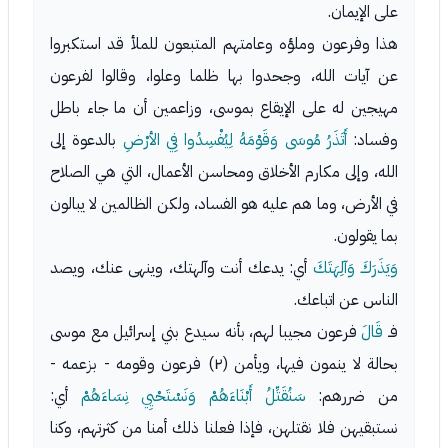
على الإيمان.
هذا وفرعون وملؤه وعامتهم المتبعون للملأ قد استكبروا
عن آيات الله، وجحدوا بها ظلما وعلوا، وقالوا لفرعون
مهيجين له على الإيقاع بموسى، وزاعمين أن ما جاء باطل
وفساد:
أَتَذَرُ مُوسَى وَقَوْمَهُ لِيُفْسِدُوا فِي الأرْضِ
بالدعوة إلى
الله، وإلى مكارم الأخلاق ومحاسن الأعمال، التي هي الصلاح
في الأرض، وما هم عليه هو الفساد، ولكن الظالمين لا يبالون
بما يقولون.
وَيَذَرَكَ وَآلِهَتَكَ
أي: يدعك أنت وآلهتك، وينهى عنك، ويصد
الناس عن اتباعك.
فـ
قَالَ
فرعون مجيبا لهم، بأنه سيدع بني إسرائيل مع موسى
بحالة لا ينمون فيها، ويأمن (٢) فرعون وقومه - بزعمه -
من ضررهم:
سَنُقَتِّلُ أَبْنَاءَهُمْ وَنَسْتَحْيِي نِسَاءَهُمْ
أي:
نستبقيهن فلا نقتلهن، فإذا فعلنا ذلك أمنا من كثرتهم، وكنا