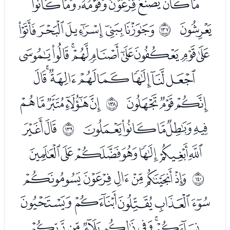
ﯭﯮﯯﯰﯱﯲﯳ
ﯴ
ﭑﭒﭓﭔﭕ
ﲈ
ﭖﭗﭘﭙﭚﭛﭜﭝﭞ
ﭟﭠﭡﭢﭣﭤﭥﭦ
ﭧﭨﭩ
ﭫﭬﭭﭮﭯ
ﲉ
ﭰﭱﭲﭳﭴ
ﭶﭷ
ﲊ
ﭸﭹﭺﭻﭼﭽﭾ
ﮀﮁﮂﮃﮄﮅ
ﲋ
ﮆﮇﮈﮉﮊ
ﮋﮌﮍﮎﮏﮐﮑ