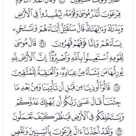
ﮕﮖﮗﮘﮙﮚﮛ
ﮜﮝﮞﮟﮠﮡﮢ
ﮣﮤﮥﮦ
ﮨﮩ
ﱾ
ﮪﮫﮬﮭﮮﮯﮰﮱ
ﯓﯔﯕﯖﯗﯘﯙﯚ
ﯜﯝﯞﯟﯠﯡﯢﯣﯤ
ﱿ
ﯥﯦﯧﯨﯩﯪﯫﯬ
ﯭﯮﯯﯰﯱﯲ
ﯴﯵﯶﯷﯸﯹ
ﲀ