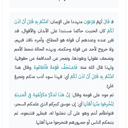
فـ
قَالَ
لَهُمْ
فِرْعَوْنَ
متهددا على الإيمان:
آمَنْتُمْ بِهِ قَبْلَ أَنْ آذَنَ
لَكُمْ
كان الخبيث حاكما مستبدا على الأبدان والأقوال، قد
تقرر عنده وعندهم أن قوله هو المطاع، وأمره نافذ فيهم،
ولا خروج لأحد عن قوله وحكمه، وبهذه الحالة تنحط الأمم
وتضعف عقولها ونفوذها، وتعجز عن المدافعة عن حقوقها،
ولهذا قال الله عنه:
فَاسْتَخَفَّ قَوْمَهُ فَأَطَاعُوهُ
وقال هنا:
آمَنْتُمْ بِهِ قَبْلَ أَنْ آذَنَ لَكُمْ
أي: فهذا سوء أدب منكم وتجرؤ
عَليَّ.
ثم موه على قومه وقال:
إنَّ هَذَا لَمَكْرٌ مَكَرْتُمُوهُ فِي الْمَدِينَةِ
لِتُخْرِجُوا مِنْهَا أَهْلَهَا
أي: إن موسى كبيركم الذي علمكم السحر،
فتواطأتم أنتم وهو على أن تنغلبوا له، فيظهر فتتبعوه، ثم
يتبعكم الناس أو جمهورهم فتخرجوا منها أهلها.