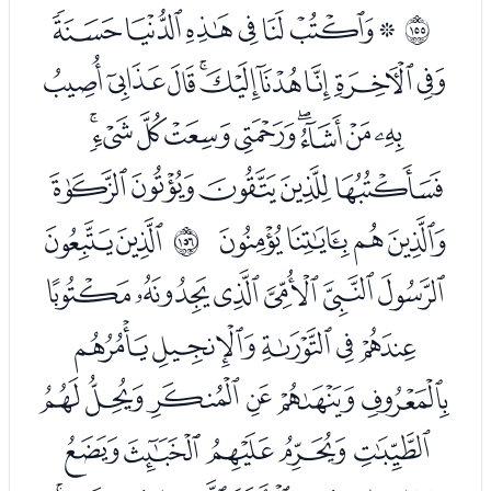
ﭑﭒﭓﭔﭕﭖﭗ
ﲚ
ﭘﭙﭚﭛﭜﭝﭞﭟﭠ
ﭡﭢﭣﭤﭥﭦﭧﭨﭩ
ﭪﭫﭬﭭﭮ
ﭯﭰﭱﭲ
ﭴﭵ
ﲛ
ﭶﭷﭸﭹﭺﭻ
ﭼﭽﭾﭿﮀ
ﮁﮂﮃﮄﮅﮆ
ﮇﮈﮉﮊﮋ