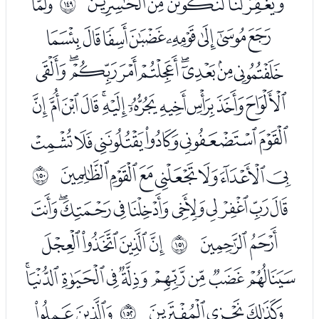
ﯲﯳﯴﯵﯶ
ﭑ
ﲔ
ﭒﭓﭔﭕﭖﭗﭘﭙ
ﭚﭛﭜﭝﭞﭟﭠﭡﭢ
ﭣﭤﭥﭦﭧﭨﭩﭪﭫﭬﭭ
ﭮﭯﭰﭱﭲﭳ
ﭴﭵﭶﭷﭸﭹﭺ
ﲕ
ﭼﭽﭾﭿﮀﮁﮂﮃﮄﮅ
ﮆﮇ
ﮉﮊﮋﮌ
ﲖ
ﮍﮎﮏﮐﮑﮒﮓﮔﮕ
ﮖﮗﮘ
ﮚﮛ
ﲗ