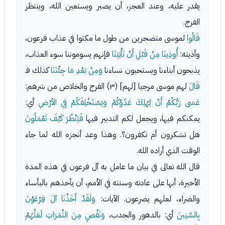
يقدر عليه، وعند العجز، أن يصبر ويستعين الله، وينتظر
الفرج.
قَالُوا
لموسى متضجرين من طول ما مكثوا في عذاب فرعون،
وأذيته:
أُوذِينَا مِنْ قَبْلِ أَنْ تَأْتِيَنَا
فإنهم يسوموننا سوء العذاب،
يذبحون أبناءنا ويستحيون نساءنا
وَمِنْ بَعْدِ مَا جِئْتَنَا
كذلك فـ
قَالَ
لهم موسى مرجيا [لهم] (٣) الفرج والخلاص من شرهم:
عَسَى رَبُّكُمْ أَنْ يُهْلِكَ عَدُوَّكُمْ وَيَسْتَخْلِفَكُمْ فِي الأرْضِ
أي:
يمكنكم فيها، ويجعل لكم التدبير فيها
فَيَنْظُرَ كَيْفَ تَعْمَلُونَ
هل تشكرون أم تكفرون؟. وهذا وعد أنجزه الله لما جاء
الوقت الذي أراده الله.
قال الله تعالى في بيان ما عامل به آل فرعون في هذه المدة
الأخيرة، أنها على عادته وسنته في الأمم، أن يأخذهم بالبأساء
والضراء، لعلهم يضرعون. الآيات:
وَلَقَدْ أَخَذْنَا آلَ فِرْعَوْنَ
بِالسِّنِينَ
أي: بالدهور والجدب،
وَنَقْصٍ مِنَ الثَّمَرَاتِ لَعَلَّهُمْ