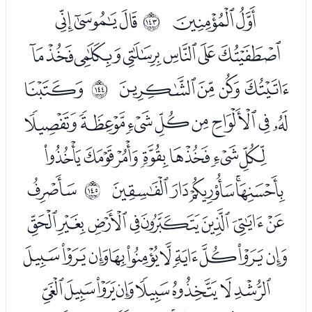
ﯹﯺ
ﭑﭒﭓ
ﲎ
ﭔﭕﭖﭗﭘﭙﭚ
ﭛﭜﭝﭞ
ﭠ
ﲏ
ﭡﭢﭣﭤﭥﭦﭧﭨ
ﭩﭪﭫﭬﭭﭮﭯ
ﭰﭱﭲﭳﭴ
ﭶ
ﲐ
ﭷﭸﭹﭺﭻﭼﭽﭾ
ﭿﮀﮁﮂﮃﮄﮅﮆﮇﮈ
ﮉﮊﮋﮌﮍﮎﮏﮐ