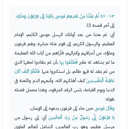
١٠٣ - ١٧١
ثُمَّ بَعَثْنَا مِنْ بَعْدِهِمْ مُوسَى بِآيَاتِنَا إِلَى فِرْعَوْنَ وَمَلَئِهِ
.
إلى آخر قصته (١).
أي: ثم بعثنا من بعد أولئك الرسل موسى الكليم، الإمام
العظيم، والرسول الكريم، إلى قوم عتاة جبابرة، وهم فرعون
وملؤه، من أشرافهم وكبرائهم، فأراهم من آيات الله العظيمة
ما لم يشاهد له نظير
فَظَلَمُوا بِهَا
بأن لم ينقادوا لحقها الذي
من لم ينقد له فهو ظالم، بل استكبروا عنها.
فَانْظُرْ كَيْفَ كَانَ
عَاقِبَةُ الْمُفْسِدِينَ
كيف أهلكهم الله، وأتبعهم الذم واللعنة في
الدنيا ويوم القيامة، بئس الرفد المرفود، وهذا مجمل فصله
بقوله:
وَقَالَ مُوسَى
حين جاء إلى فرعون يدعوه إلى الإيمان.
يَا فِرْعَوْنُ إِنِّي رَسُولٌ مِنْ رَبِّ الْعَالَمِينَ
أي: إني رسول من
مرسل عظيم، وهو رب العالمين، الشامل للعالم العلوي