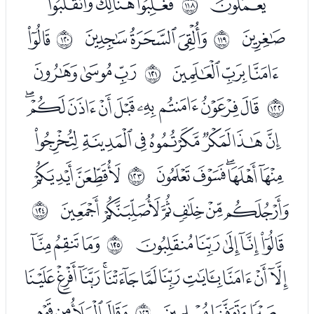
ﯽ
ﯿﰀﰁ
ﱵ
ﰂ
ﰄﰅﰆ
ﭑ
ﱶ
ﱷ
ﭒﭓﭔ
ﭖﭗﭘ
ﱸ
ﭚﭛﭜﭝﭞﭟﭠﭡﭢ
ﱹ
ﭣﭤﭥﭦﭧﭨﭩ
ﭪﭫﭬﭭﭮ
ﭰﭱ
ﱺ
ﭲﭳﭴﭵﭶﭷ
ﱻ
ﭹﭺﭻﭼﭽ
ﭿﮀﮁ
ﱼ
ﮂﮃﮄﮅﮆﮇﮈﮉﮊﮋﮌ
ﮍﮎﮏ
ﮑﮒﮓﮔ
ﱽ