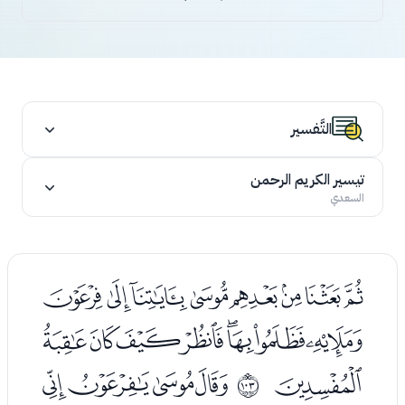
التَّفسير
تيسير الكريم الرحمن
السعدي
ﯟﯠﯡﯢﯣﯤﯥﯦ
ﯧﯨﯩﯪﯫﯬﯭﯮ
ﯯ
ﯱﯲﯳﯴ
ﱦ