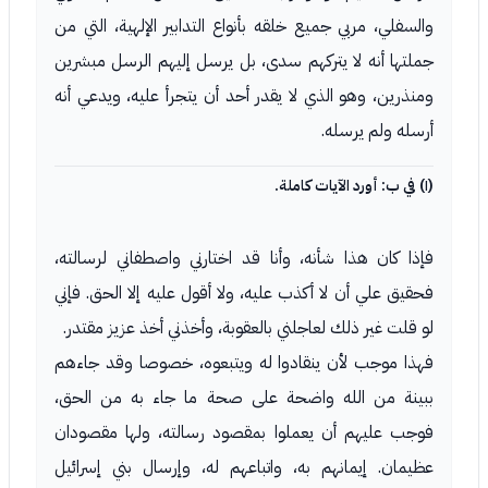
والسفلي، مربي جميع خلقه بأنواع التدابير الإلهية، التي من
جملتها أنه لا يتركهم سدى، بل يرسل إليهم الرسل مبشرين
ومنذرين، وهو الذي لا يقدر أحد أن يتجرأ عليه، ويدعي أنه
أرسله ولم يرسله.
(١) في ب: أورد الآيات كاملة.
فإذا كان هذا شأنه، وأنا قد اختارني واصطفاني لرسالته،
فحقيق علي أن لا أكذب عليه، ولا أقول عليه إلا الحق. فإني
لو قلت غير ذلك لعاجلني بالعقوبة، وأخذني أخذ عزيز مقتدر.
فهذا موجب لأن ينقادوا له ويتبعوه، خصوصا وقد جاءهم
ببينة من الله واضحة على صحة ما جاء به من الحق،
فوجب عليهم أن يعملوا بمقصود رسالته، ولها مقصودان
عظيمان. إيمانهم به، واتباعهم له، وإرسال بني إسرائيل