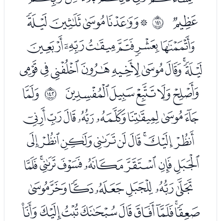
ﮒ
ﮔﮕﮖﮗﮘ
ﲌ
ﮙﮚﮛﮜﮝﮞ
ﮟﮠﮡﮢﮣﮤﮥﮦﮧ
ﮨﮩﮪﮫﮬ
ﮮ
ﲍ
ﮯﮰﮱﯓﯔﯕﯖﯗ
ﯘﯙﯚﯛﯜﯝﯞﯟﯠ
ﯡﯢﯣﯤﯥﯦﯧﯨ
ﯩﯪﯫﯬﯭﯮﯯ
ﯰﯱﯲﯳﯴﯵﯶﯷﯸ