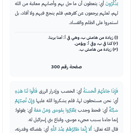
يَذَّكَّرُونَ
أي: يتعظون أن ما حل بهم وأصابهم معاتبة من الله
لهم، لعلهم يرجعون عن كفرهم، فلم ينجع فيهم ولا أفاد، بل
استمروا على الظلم والفساد.
(١) زيادة من هامش ب، وهي في أ: آمنا بربنا.
(٢) كذا في ب، وفي أ: ويؤمن.
(٣) زيادة من هامش ب.
صفحة رقم 300
فَإِذَا جَاءَتْهُمُ الْحَسَنَةُ
أي: الخصب وإدرار الرزق
قَالُوا لَنَا هَذِهِ
أي: نحن مستحقون لها، فلم يشكروا الله عليها
وَإِنْ تُصِبْهُمْ
سَيِّئَةٌ
أي: قحط وجدب
يَطَّيَّرُوا بِمُوسَى وَمَنْ مَعَهُ
أي: يقولوا:
إنما جاءنا بسبب مجيء موسى، واتباع بني إسرائيل له.
قال الله تعالى:
أَلا إِنَّمَا طَائِرُهُمْ عِنْدَ اللَّهِ
أي: بقضائه وقدرته،