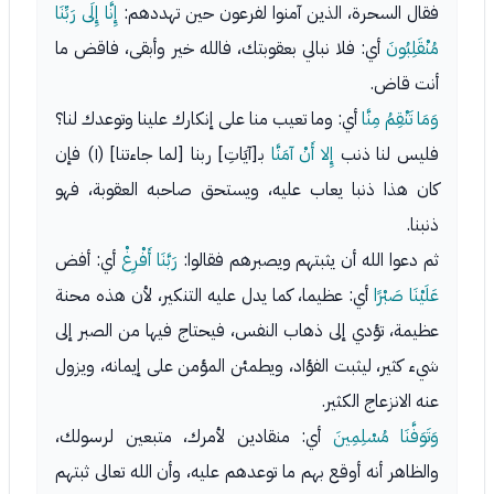
فقال السحرة، الذين آمنوا لفرعون حين تهددهم:
إِنَّا إِلَى رَبِّنَا
مُنْقَلِبُونَ
أي: فلا نبالي بعقوبتك، فالله خير وأبقى، فاقض ما
أنت قاض.
وَمَا تَنْقِمُ مِنَّا
أي: وما تعيب منا على إنكارك علينا وتوعدك لنا؟
فليس لنا ذنب
إِلا أَنْ آمَنَّا
بـ[آيَاتِ] ربنا [لما جاءتنا] (١) فإن
كان هذا ذنبا يعاب عليه، ويستحق صاحبه العقوبة، فهو
ذنبنا.
ثم دعوا الله أن يثبتهم ويصبرهم فقالوا:
رَبَّنَا أَفْرِغْ
أي: أفض
عَلَيْنَا صَبْرًا
أي: عظيما، كما يدل عليه التنكير، لأن هذه محنة
عظيمة، تؤدي إلى ذهاب النفس، فيحتاج فيها من الصبر إلى
شيء كثير، ليثبت الفؤاد، ويطمئن المؤمن على إيمانه، ويزول
عنه الانزعاج الكثير.
وَتَوَفَّنَا مُسْلِمِينَ
أي: منقادين لأمرك، متبعين لرسولك،
والظاهر أنه أوقع بهم ما توعدهم عليه، وأن الله تعالى ثبتهم