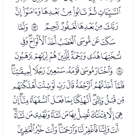
ﮜﮝﮞﮟﮠﮡﮢ
ﮣﮤﮥﮦﮧ
ﮩ
ﲘ
ﮪﮫﮬﮭﮮﮯﮰﮱ
ﯓﯔﯕﯖﯗﯘﯙ
ﯛﯜﯝﯞﯟﯠﯡ
ﲙ
ﯢﯣﯤﯥﯦﯧﯨﯩ
ﯪﯫﯬﯭﯮﯯﯰﯱﯲﯳﯴ
ﯵﯶﯷﯸﯹﯺﯻﯼﯽﯾﯿ
ﰀﰁﰂﰃﰄﰅﰆﰇﰈ