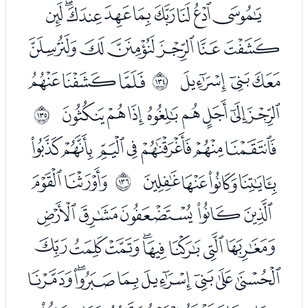
ﮊﮋﮌﮍﮎﮏﮐﮑﮒ
ﮓﮔﮕﮖﮗﮘ
ﮙﮚﮛ
ﮝﮞﮟ
ﲅ
ﮠﮡﮢﮣﮤﮥﮦﮧ
ﲆ
ﮩﮪﮫﮬﮭﮮﮯ
ﮰﮱﯓﯔ
ﯖﯗ
ﲇ
ﯘﯙﯚﯛﯜ
ﯝﯞﯟﯠﯡﯢﯣﯤ
ﯥﯦﯧﯨﯩﯪﯫﯬ