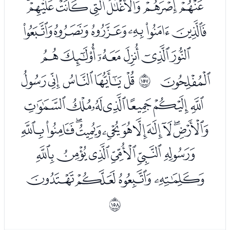
ﮌﮍﮎﮏﮐﮑﮒ
ﮓﮔﮕﮖﮗﮘ
ﮙﮚﮛﮜﮝﮞ
ﮟ
ﮡﮢﮣﮤﮥ
ﲜ
ﮦﮧﮨﮩﮪﮫﮬ
ﮭﮮﮯﮰﮱﯓﯔﯕﯖﯗﯘ
ﯙﯚﯛﯜﯝﯞ
ﯟﯠﯡﯢ
ﲝ