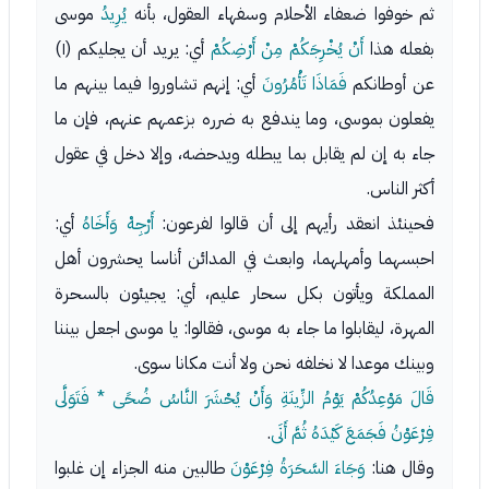
ثم خوفوا ضعفاء الأحلام وسفهاء العقول، بأنه
يُرِيدُ
موسى
بفعله هذا
أَنْ يُخْرِجَكُمْ مِنْ أَرْضِكُمْ
أي: يريد أن يجليكم (١)
عن أوطانكم
فَمَاذَا تَأْمُرُونَ
أي: إنهم تشاوروا فيما بينهم ما
يفعلون بموسى، وما يندفع به ضرره بزعمهم عنهم، فإن ما
جاء به إن لم يقابل بما يبطله ويدحضه، وإلا دخل في عقول
أكثر الناس.
فحينئذ انعقد رأيهم إلى أن قالوا لفرعون:
أَرْجِهْ وَأَخَاهُ
أي:
احبسهما وأمهلهما، وابعث في المدائن أناسا يحشرون أهل
المملكة ويأتون بكل سحار عليم، أي: يجيئون بالسحرة
المهرة، ليقابلوا ما جاء به موسى، فقالوا: يا موسى اجعل بيننا
وبينك موعدا لا نخلفه نحن ولا أنت مكانا سوى.
قَالَ مَوْعِدُكُمْ يَوْمُ الزِّينَةِ وَأَنْ يُحْشَرَ النَّاسُ ضُحًى * فَتَوَلَّى
فِرْعَوْنُ فَجَمَعَ كَيْدَهُ ثُمَّ أَتَى
.
وقال هنا:
وَجَاءَ السَّحَرَةُ فِرْعَوْنَ
طالبين منه الجزاء إن غلبوا