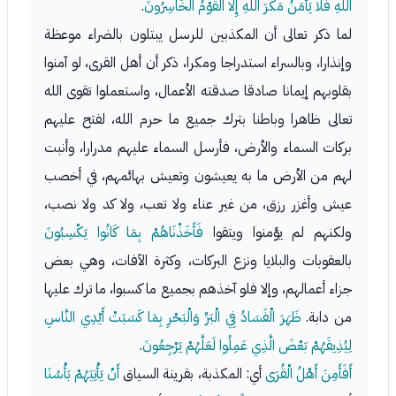
اللَّهِ فَلا يَأْمَنُ مَكْرَ اللَّهِ إِلا الْقَوْمُ الْخَاسِرُونَ
.
لما ذكر تعالى أن المكذبين للرسل يبتلون بالضراء موعظة
وإنذارا، وبالسراء استدراجا ومكرا، ذكر أن أهل القرى، لو آمنوا
بقلوبهم إيمانا صادقا صدقته الأعمال، واستعملوا تقوى الله
تعالى ظاهرا وباطنا بترك جميع ما حرم الله، لفتح عليهم
بركات السماء والأرض، فأرسل السماء عليهم مدرارا، وأنبت
لهم من الأرض ما به يعيشون وتعيش بهائمهم، في أخصب
عيش وأغزر رزق، من غير عناء ولا تعب، ولا كد ولا نصب،
ولكنهم لم يؤمنوا ويتقوا
فَأَخَذْنَاهُمْ بِمَا كَانُوا يَكْسِبُونَ
بالعقوبات والبلايا ونزع البركات، وكثرة الآفات، وهي بعض
جزاء أعمالهم، وإلا فلو آخذهم بجميع ما كسبوا، ما ترك عليها
من دابة.
ظَهَرَ الْفَسَادُ فِي الْبَرِّ وَالْبَحْرِ بِمَا كَسَبَتْ أَيْدِي النَّاسِ
لِيُذِيقَهُمْ بَعْضَ الَّذِي عَمِلُوا لَعَلَّهُمْ يَرْجِعُونَ
.
أَفَأَمِنَ أَهْلُ الْقُرَى
أي: المكذبة، بقرينة السياق
أَنْ يَأْتِيَهُمْ بَأْسُنَا