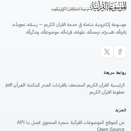
موسوعة إلكترونية شاملة في خدمة القرآن الكريم — رَسمُه، تجويدُه،
تِلاواتُه، تفسيرُه، ترجماتُه، علومُه، قِراءاتُه، موضوعاتُه، وتدبُّراتُه.
روابط سريعة
الرئيسية
القرآن الكريم
المصحف بالقراءات العشر
المكتبة
القرآن pdf
خطوط القرآن الكريم
المزيد
عن الموقع
الموضوعات القرآنية
شجرة المحتوى
اتصل بنا
API
Open Source