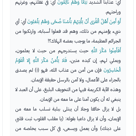
أي: عذابنا الشديد
بَيَاتًا وَهُمْ نَائِمُونَ
أي: في غفلتهم، وغرتهم
وراحتهم.
أَوَ أَمِنَ أَهْلُ الْقُرَى أَنْ يَأْتِيَهُمْ بَأْسُنَا ضُحًى وَهُمْ يَلْعَبُونَ
أي: أي
شيء يؤمنهم من ذلك، وهم قد فعلوا أسبابه، وارتكبوا من
الجرائم العظيمة، ما يوجب بعضه الهلاك؟!
أَفَأَمِنُوا مَكْرَ اللَّهِ
حيث يستدرجهم من حيث لا يعلمون،
ويملي لهم، إن كيده متين،
فَلا يَأْمَنُ مَكْرَ اللَّهِ إِلا الْقَوْمُ
الْخَاسِرُونَ
فإن من أمن من عذاب الله، فهو (١) لم يصدق
بالجزاء على الأعمال، ولا آمن بالرسل حقيقة الإيمان.
وهذه الآية الكريمة فيها من التخويف البليغ، على أن العبد لا
ينبغي له أن يكون آمنا على ما معه من الإيمان.
بل لا يزال خائفا وجلا أن يبتلى ببلية تسلب ما معه من
الإيمان، وأن لا يزال داعيا بقوله: (يا مقلب القلوب ثبت قلبي
على دينك) وأن يعمل ويسعى، في كل سبب يخلصه من