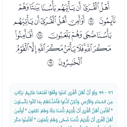
ﭥﭦﭧﭨﭩﭪﭫ
ﭬ
ﭮﭯﭰﭱﭲ
ﱠ
ﭳﭴﭵﭶ
ﭸ
ﱡ
ﭹﭺﭻﭼﭽﭾﭿﮀﮁ
ﮂ
ﱢ
٩٦ - ٩٩
وَلَوْ أَنَّ أَهْلَ الْقُرَى آمَنُوا وَاتَّقَوْا لَفَتَحْنَا عَلَيْهِمْ بَرَكَاتٍ
مِنَ السَّمَاءِ وَالأرْضِ وَلَكِنْ كَذَّبُوا فَأَخَذْنَاهُمْ بِمَا كَانُوا يَكْسِبُونَ
* أَفَأَمِنَ أَهْلُ الْقُرَى أَنْ يَأْتِيَهُمْ بَأْسُنَا بَيَاتًا وَهُمْ نَائِمُونَ * أَوَأَمِنَ
أَهْلُ الْقُرَى أَنْ يَأْتِيَهُمْ بَأْسُنَا ضُحًى وَهُمْ يَلْعَبُونَ * أَفَأَمِنُوا مَكْرَ