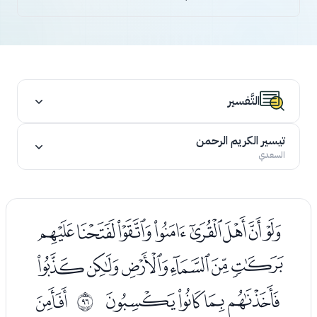
التَّفسير
تيسير الكريم الرحمن
السعدي
ﭑﭒﭓﭔﭕﭖﭗﭘ
ﭙﭚﭛﭜﭝﭞ
ﭟﭠﭡﭢ
ﭤ
ﱟ