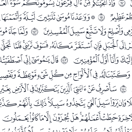
ﮀﮁﮂﮃﮄﮅﮆ
ﲋ
ﮒ
ﮔﮕﮖﮗﮘﮙﮚ
ﲌ
ﮧﮨﮩﮪﮫﮬ
ﮮﮯﮰ
ﲍ
ﯟﯠﯡﯢﯣﯤﯥﯦﯧﯨﯩ
ﯷﯸﯹﯺ
ﭑﭒﭓﭔﭕ
ﲎ
ﭠﭡﭢﭣﭤﭥﭦﭧﭨﭩ
ﭶﭷﭸﭹﭺﭻﭼﭽﭾﭿ
ﲐ
ﮍﮎﮏﮐﮑﮒﮓﮔ
ﮢﮣﮤﮥﮦﮧﮨﮩ
ﯘﯙﯚﯛﯜﯝﯞﯟﯠﯡ