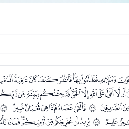
ﯦﯧﯨﯩﯪﯫﯬﯭﯮ
ﭓﭔﭕﭖﭗﭘﭙﭚﭛﭜﭝﭞ
ﭮﭯ
ﭱﭲﭳﭴﭵﭶ
ﱩ
ﱪ
ﮆﮇ
ﮉﮊﮋﮌﮍﮎﮏﮐ
ﱬ