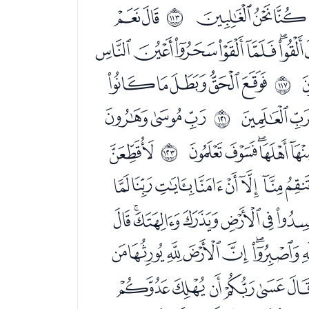
ﮧﮨﮩ
ﮫﮬ
ﱰ
ﯞﯟﯠﯡﯢﯣﯤ
ﯸﯹﯺﯻﯼ
ﱴ
ﭓﭔ
ﭖﭗﭘ
ﱸ
ﭫﭬﭭﭮ
ﭰ
ﱺ
ﮀﮁﮂﮃﮄﮅﮆﮇ
ﮚﮛﮜﮝﮞﮟ
ﮮﮯﮰﮱﯓﯔ
ﯦﯧﯨﯩﯪﯫﯬ