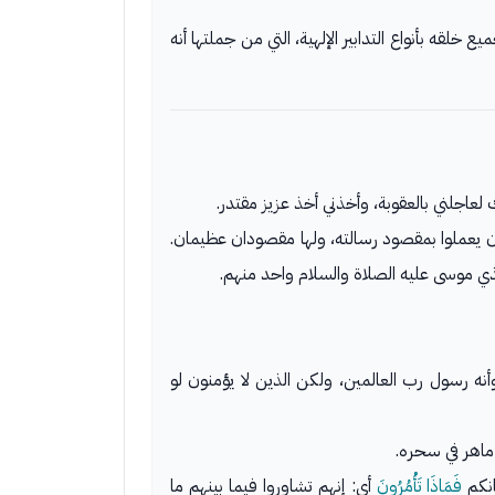
لقه بأنواع التدابير الإلهية، التي من جملتها أنه
 لعاجلني بالعقوبة، وأخذني أخذ عزيز مقتدر.
 يعملوا بمقصود رسالته، ولها مقصودان عظيمان.
الذي موسى عليه الصلاة والسلام واحد منهم.
نه رسول رب العالمين، ولكن الذين لا يؤمنون لو
ماهر في سحره.
فَمَاذَا تَأْمُرُونَ
أي: إنهم تشاوروا فيما بينهم ما