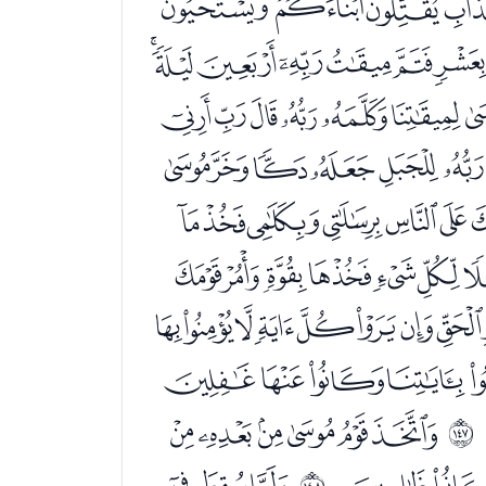
ﮇﮈﮉﮊ
ﮛﮜﮝﮞﮟﮠ
ﮱﯓﯔﯕﯖﯗ
ﯪﯫﯬﯭﯮﯯ
ﭖﭗﭘﭙﭚ
ﭪﭫﭬﭭﭮ
ﮀﮁﮂﮃﮄﮅ
ﮕﮖﮗﮘﮙﮚ
ﮫﮬﮭﮮﮯﮰ
ﲒ
ﯢﯣ
ﯥﯦﯧ
ﲓ