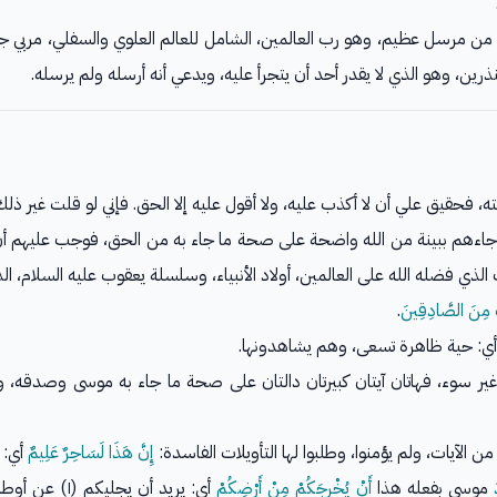
ن مرسل عظيم، وهو رب العالمين، الشامل للعالم العلوي والسفلي، مربي جميع خ
ين، وهو الذي لا يقدر أحد أن يتجرأ عليه، ويدعي أنه أرسله ولم يرسله.
ته، فحقيق علي أن لا أكذب عليه، ولا أقول عليه إلا الحق. فإني لو قلت غير ذلك
جاءهم ببينة من الله واضحة على صحة ما جاء به من الحق، فوجب عليهم أن
ب الذي فضله الله على العالمين، أولاد الأنبياء، وسلسلة يعقوب عليه السلام، 
تَ مِنَ الصَّادِقِينَ
.
ي: حية ظاهرة تسعى، وهم يشاهدونها.
ر سوء، فهاتان آيتان كبيرتان دالتان على صحة ما جاء به موسى وصدقه، وأ
ن الآيات، ولم يؤمنوا، وطلبوا لها التأويلات الفاسدة:
إِنَّ هَذَا لَسَاحِرٌ عَلِيمٌ
أي: 
موسى بفعله هذا
أَنْ يُخْرِجَكُمْ مِنْ أَرْضِكُمْ
أي: يريد أن يجليكم (١) عن أوطانكم