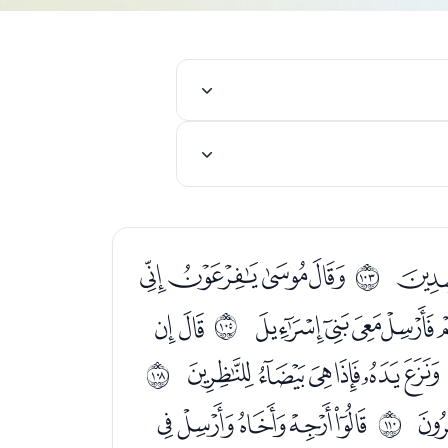
ﯯ
ﯱﯲﯳﯴ
ﱦ
ﭟﭠﭡﭢﭣ
ﭥﭦ
ﱨ
ﭸﭹﭺﭻﭼﭽ
ﱫ
ﮒﮓﮔﮕﮖ
ﱭ