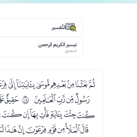
التَّفسير
تيسير الكريم الرحمن
السعدي
ﯟﯠﯡﯢﯣﯤﯥ
ﯵﯶﯷﯸ
ﭑﭒ
ﱧ
ﭧﭨﭩﭪﭫﭬﭭ
ﭿﮀﮁﮂﮃﮄﮅ