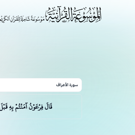
سورة الأعراف
قَالَ فِرْعَوْنُ آمَنْتُمْ بِهِ قَبْ