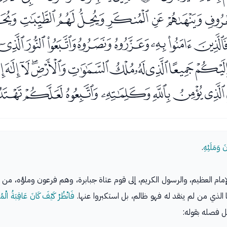
ﮃﮄﮅﮆﮇﮈ
ﮓﮔﮕﮖﮗﮘﮙﮚ
ﮨﮩﮪﮫﮬﮭﮮﮯﮰﮱ
ﯜﯝﯞﯟﯠﯡﯢ
َ وَمَلَئِهِ
.
إمام العظيم، والرسول الكريم، إلى قوم عتاة جبابرة، وهم فرعون وملؤه، من أش
 الذي من لم ينقد له فهو ظالم، بل استكبروا عنها.
فَانْظُرْ كَيْفَ كَانَ عَاقِبَةُ الْم
مل فصله بقوله: