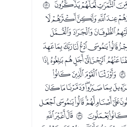
ﯺﯻﯼﯽ
ﲁ
ﭢﭣﭤﭥﭦﭧ
ﭹﭺﭻ
ﮉﮊﮋﮌﮍﮎﮏ
ﮠﮡﮢﮣﮤﮥ
ﯖﯗﯘﯙ
ﲇ
ﯪﯫﯬﯭﯮ
ﭚﭛﭜﭝﭞﭟ
ﭲﭳﭴ
ﭶﭷﭸ
ﲊ