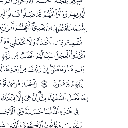
ﯨﯩﯪﯫﯬﯭﯮ
ﭙﭚﭛﭜﭝﭞﭟﭠ
ﭳﭴﭵﭶﭷﭸ
ﮋﮌﮍﮎﮏﮐﮑ
ﮠﮡﮢﮣﮤﮥ
ﯘﯙ
ﯛﯜﯝﯞ
ﲙ
ﯯﯰﯱﯲﯳﯴﯵﯶﯷ
ﭔﭕﭖﭗﭘﭙﭚ
ﭬﭭﭮﭯﭰ