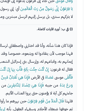
وَقَالَ مُوسَى
حين جاء إلى فرعون يدعوه إلى الإيمان.
يَا فِرْعَوْنُ إِنِّي رَسُولٌ مِنْ رَبِّ الْعَالَمِينَ
أي: إني رسول م
لا يتركهم سدى، بل يرسل إليهم الرسل مبشرين ومنذر
(١) في ب: أورد الآيات كاملة.
فإذا كان هذا شأنه، وأنا قد اختارني واصطفاني لرسال
فهذا موجب لأن ينقادوا له ويتبعوه، خصوصا وقد 
إيمانهم به، واتباعهم له، وإرسال بني إسرائيل الشع
فقال له فرعون:
إِنْ كُنْتَ جِئْتَ بِآيَةٍ فَأْتِ بِهَا إِنْ كُنْ
فَأَلْقَى
موسى
عَصَاهُ
في الأرض
فَإِذَا هِيَ ثُعْبَانٌ مُبِينٌ
أ
وَنزعَ يَدَهُ
من جيبه
فَإِذَا هِيَ بَيْضَاءُ لِلنَّاظِرِينَ
من غي
جاءتهم كل آية لا يؤمنون حتى يروا العذاب الأليم.
فلهذا
قَالَ الْمَلأ مِنْ قَوْمِ فِرْعَوْنَ
حين بهرهم ما رأوا م
ثم خوفوا ضعفاء الأحلام وسفهاء العقول، بأنه
يُرِيدُ