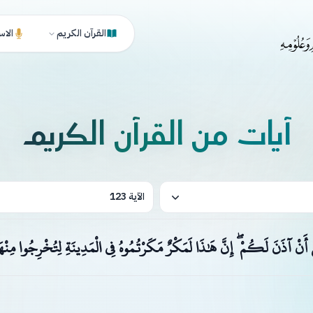
القرآن الكريم
الاس
آيات من القرآن الكريم
الآية 123
لَ أَنْ آذَنَ لَكُمْ ۖ إِنَّ هَٰذَا لَمَكْرٌ مَكَرْتُمُوهُ فِي الْمَدِينَةِ لِتُخْرِجُوا مِنْه