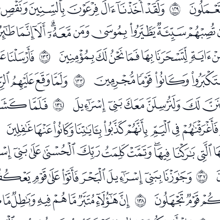
ﯲ
ﯴﯵﯶﯷﯸﯹ
ﲀ
ﭘﭙﭚﭛﭜﭝﭞﭟﭠﭡ
ﭮﭯﭰﭱﭲﭳﭴﭵ
ﭷﭸ
ﲃ
ﮁﮂﮃ
ﮅﮆﮇﮈ
ﲄ
ﮖﮗﮘﮙﮚﮛ
ﮝﮞﮟ
ﲅ
ﮬﮭﮮﮯﮰﮱﯓﯔ
ﯠﯡﯢﯣﯤﯥﯦﯧﯨﯩ
ﭑﭒﭓﭔﭕﭖﭗﭘﭙ
ﲈ
ﭧﭨﭩ
ﭫﭬﭭﭮﭯﭰﭱ
ﲉ