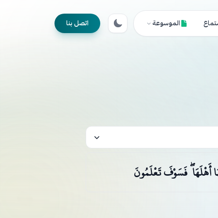
تماع
الموسوعة
اتصل بنا
َا أَهْلَهَا ۖ فَسَوْفَ تَعْلَمُونَ