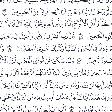
ﯯﯰﯱﯲﯳﯴﯵﯶ
ﲔ
ﭡﭢﭣﭤﭥﭦﭧﭨﭩﭪﭫ
ﭹﭺ
ﭼﭽﭾﭿﮀﮁﮂﮃ
ﲕ
ﮒﮓﮔﮕﮖﮗﮘ
ﮚ
ﲗ
ﮦﮧ
ﮩﮪﮫﮬﮭﮮﮯﮰ
ﲘ
ﯟﯠﯡﯢﯣﯤﯥﯦﯧﯨ
ﯸﯹﯺﯻﯼﯽﯾﯿﰀﰁﰂﰃﰄ
ﭛﭜﭝﭞﭟﭠﭡﭢﭣﭤﭥ
ﭱﭲ
ﭴﭵﭶﭷﭸ
ﲛ