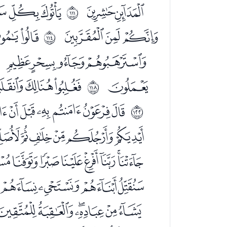
ﮗﮘ
ﮚﮛﮜ
ﱮ
ﮭﮮﮯ
ﮱﯓ
ﱱ
ﯥﯦﯧﯨ
ﯽ
ﯿﰀﰁ
ﱵ
ﭚﭛﭜﭝﭞﭟ
ﱹ
ﭱﭲﭳﭴﭵﭶ
ﮈﮉﮊﮋﮌﮍﮎ
ﮠﮡﮢﮣﮤ
ﯕﯖﯗﯘﯙﯚ