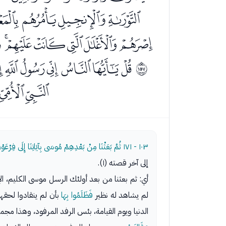
ﭾﭿﮀﮁﮂ
ﮍﮎﮏﮐﮑﮒ
ﮡﮢﮣﮤﮥﮦﮧ
ﲜ
ﯚﯛ
١٠٣ - ١٧١
ثُمَّ بَعَثْنَا مِنْ بَعْدِهِمْ مُوسَى بِآيَاتِنَا إِلَى فِرْعَوْن
إلى آخر قصته (١).
أي: ثم بعثنا من بعد أولئك الرسل موسى الكليم، ال
لم يشاهد له نظير
فَظَلَمُوا بِهَا
بأن لم ينقادوا لحقها
الدنيا ويوم القيامة، بئس الرفد المرفود، وهذا مج