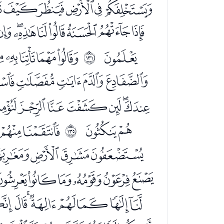
ﯭﯮﯯﯰﯱ
ﭑﭒﭓﭔﭕﭖﭗ
ﭨ
ﭪﭫﭬﭭ
ﲂ
ﭼﭽﭾﭿﮀ
ﮐﮑﮒﮓﮔﮕ
ﮦﮧ
ﮩﮪﮫ
ﲆ
ﯚﯛﯜﯝﯞﯟ
ﯯﯰﯱﯲﯳﯴ
ﭠﭡﭢﭣﭤﭥﭦ