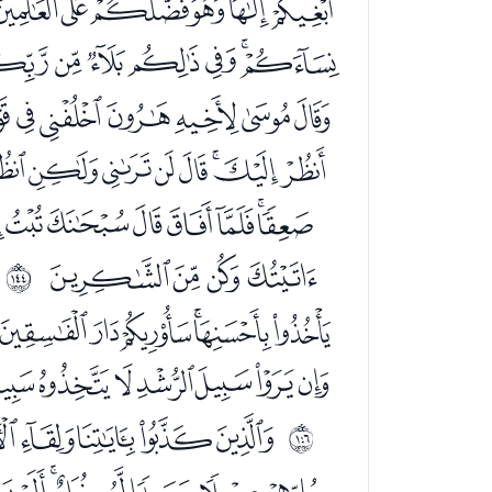
ﭹﭺﭻﭼﭽﭾ
ﮋﮌﮍﮎﮏﮐﮑ
ﮡﮢﮣﮤﮥﮦ
ﯘﯙﯚﯛﯜﯝﯞ
ﯰﯱﯲﯳﯴﯵﯶ
ﭛﭜﭝﭞ
ﲏ
ﭯﭰﭱﭲﭳﭴ
ﮆﮇﮈﮉﮊﮋﮌ
ﮜﮝﮞﮟﮠﮡ
ﲑ
ﮱﯓﯔﯕﯖﯗ