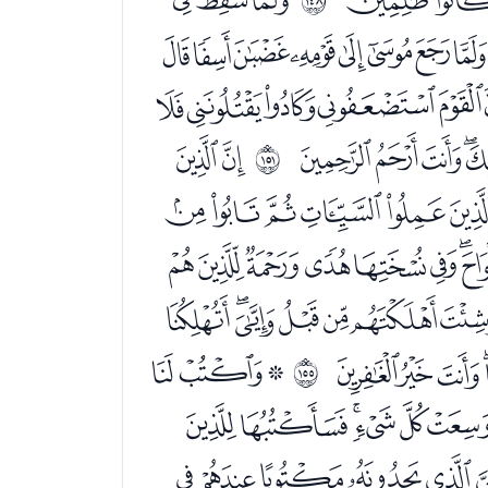
ﭑﭒﭓﭔﭕﭖﭗﭘ
ﭬﭭﭮﭯﭰﭱﭲ
ﮄﮅﮆﮇ
ﮉﮊ
ﲖ
ﮛﮜﮝﮞﮟ
ﮱﯓﯔﯕﯖﯗ
ﯩﯪﯫﯬﯭﯮ
ﰅﰆﰇﰈ
ﭑﭒﭓ
ﲚ
ﭦﭧﭨﭩﭪﭫ
ﭹﭺﭻﭼﭽ