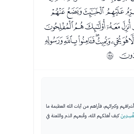
ﮉﮊﮋﮌ
ﮛﮜﮝﮞﮟ
ﯓﯔﯕﯖﯗﯘﯙ
ﲝ
رافهم وكبرائهم، فأراهم من آيات الله العظيمة ما
ُفْسِدِينَ
كيف أهلكهم الله، وأتبعهم الذم واللعنة في