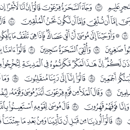
ﮝ
ﮟﮠﮡﮢﮣﮤﮥﮦ
ﱯ
ﯔﯕﯖﯗﯘﯙﯚﯛ
ﯝ
ﱲ
ﯪﯫﯬﯭﯮﯯﯰﯱﯲﯳﯴﯵﯶ
ﱳ
ﰂ
ﰄﰅﰆ
ﭑﭒ
ﱶ
ﱷ
ﭠﭡﭢﭣﭤﭥﭦﭧﭨﭩﭪ
ﭷ
ﭹﭺﭻﭼﭽ
ﭿ
ﱻ
ﱼ
ﮏ
ﮑﮒﮓﮔﮕﮖﮗﮘﮙ
ﱽ
ﮥﮦ
ﮨﮩﮪﮫﮬﮭ
ﱾ
ﯜﯝﯞﯟﯠﯡﯢﯣﯤﯥ
ﱿ