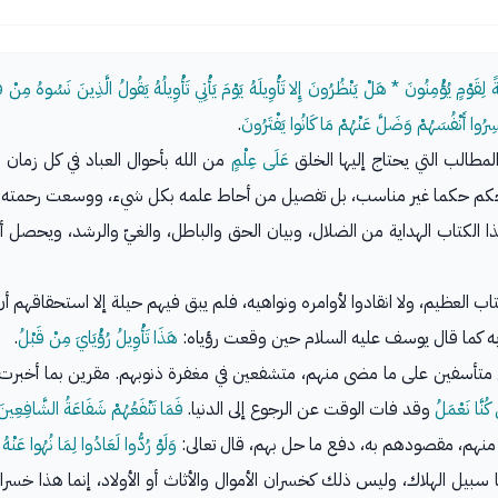
ِقَوْمٍ يُؤْمِنُونَ * هَلْ يَنْظُرُونَ إِلا تَأْوِيلَهُ يَوْمَ يَأْتِي تَأْوِيلُهُ يَقُولُ الَّذِينَ نَسُوهُ مِنْ 
خَسِرُوا أَنْفُسَهُمْ وَضَلَّ عَنْهُمْ مَا كَانُوا يَفْتَرُونَ
.
لمطالب التي يحتاج إليها الخلق
عَلَى عِلْمٍ
من الله بأحوال العباد في كل زمان
 فيحكم حكما غير مناسب، بل تفصيل من أحاط علمه بكل شيء، ووسعت رحمته 
الكتاب الهداية من الضلال، وبيان الحق والباطل، والغيّ والرشد، ويحصل أيض
اب العظيم، ولا انقادوا لأوامره ونواهيه، فلم يبق فيهم حيلة إلا استحقاقهم أن 
به كما قال يوسف عليه السلام حين وقعت رؤياه:
هَذَا تَأْوِيلُ رُؤْيَايَ مِنْ قَبْلُ
.
متأسفين على ما مضى منهم، متشفعين في مغفرة ذنوبهم. مقرين بما أخبرت 
كُنَّا نَعْمَلُ
وقد فات الوقت عن الرجوع إلى الدنيا.
فَمَا تَنْفَعُهُمْ شَفَاعَةُ الشَّافِعِينَ
ب منهم، مقصودهم به، دفع ما حل بهم، قال تعالى:
وَلَوْ رُدُّوا لَعَادُوا لِمَا نُهُوا عَنْهُ 
 سبيل الهلاك، وليس ذلك كخسران الأموال والأثاث أو الأولاد، إنما هذا خسرا