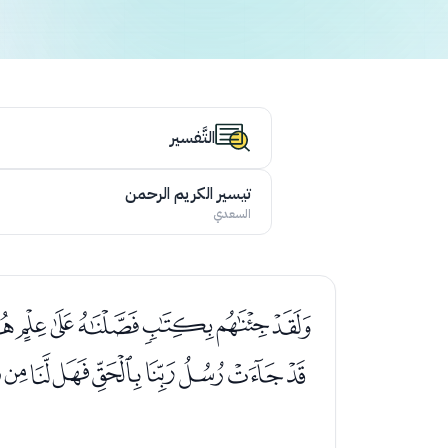
التَّفسير
تيسير الكريم الرحمن
السعدي
ﭑﭒﭓﭔﭕﭖ
ﭩﭪﭫﭬﭭﭮﭯﭰ