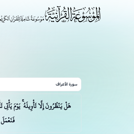
سورة الأعراف
هَلْ يَنْظُرُونَ إِلَّا تَأْوِيلَهُ ۚ يَوْمَ يَأْتِي
فَنَعْمَلَ