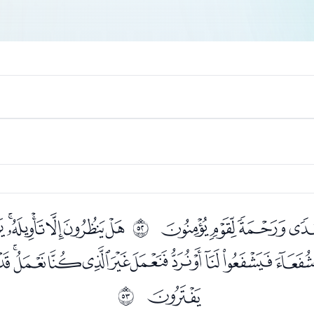
ﭗﭘﭙﭚ
ﭜﭝﭞﭟﭠ
ﰳ
ﭱﭲﭳﭴﭵﭶﭷﭸﭹﭺﭻ
ﮃ
ﰴ