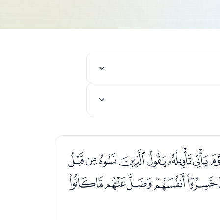
ﭡﭢﭣﭤﭥﭦﭧﭨ
ﭼﭽﭾﭿﮀﮁﮂ