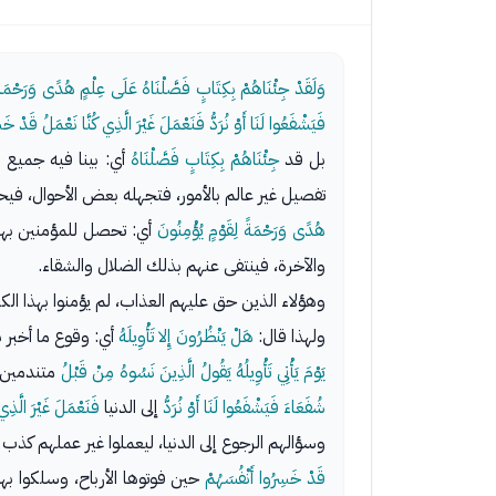
وَلَقَدْ جِئْنَاهُمْ بِكِتَابٍ فَصَّلْنَاهُ عَلَى عِلْمٍ هُدًى وَرَحْمَةً ل
فَيَشْفَعُوا لَنَا أَوْ نُرَدُّ فَنَعْمَلَ غَيْرَ الَّذِي كُنَّا نَعْمَلُ قَدْ 
بل قد
جِئْنَاهُمْ بِكِتَابٍ فَصَّلْنَاهُ
أي: بينا فيه جميع ا
تفصيل غير عالم بالأمور، فتجهله بعض الأحوال،
هُدًى وَرَحْمَةً لِقَوْمٍ يُؤْمِنُونَ
أي: تحصل للمؤمنين بهذا 
والآخرة، فينتفى عنهم بذلك الضلال والشقاء.
وهؤلاء الذين حق عليهم العذاب، لم يؤمنوا بهذا الكت
ولهذا قال:
هَلْ يَنْظُرُونَ إِلا تَأْوِيلَهُ
أي: وقوع ما أخبر 
يَوْمَ يَأْتِي تَأْوِيلُهُ يَقُولُ الَّذِينَ نَسُوهُ مِنْ قَبْلُ
متندمين 
شُفَعَاءَ فَيَشْفَعُوا لَنَا أَوْ نُرَدُّ
إلى الدنيا
فَنَعْمَلَ غَيْرَ الَّذِي 
وسؤالهم الرجوع إلى الدنيا، ليعملوا غير عملهم كذ
قَدْ خَسِرُوا أَنْفُسَهُمْ
حين فوتوها الأرباح، وسلكوا بها