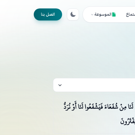
تماع
الموسوعة
اتصل بنا
َنَا مِنْ شُفَعَاءَ فَيَشْفَعُوا لَنَا أَوْ نُرَدُّ
فْتَرُونَ