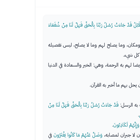
قَبْلُ قَدْ جَاءَتْ رُسُلُ رَبِّنَا بِالْحَقِّ فَهَلْ لَنَا مِنْ شُفَعَاءَ
 ومكان، وما يصلح لهم وما لا يصلح، ليس تفصيله
كل شيء.
ا لهم به الرحمة، وهي: الخير والسعادة في الدنيا
يحل بهم ما أخبر به القرآن.
به الرسل:
قَدْ جَاءَتْ رُسُلُ رَبِّنَا بِالْحَقِّ فَهَلْ لَنَا مِنْ
.
وَإِنَّهُمْ لَكَاذِبُونَ
.
ن لا جبران لمصابه،
وَضَلَّ عَنْهُمْ مَا كَانُوا يَفْتَرُونَ
في