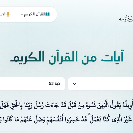
القرآن الكريم
الاس
آيات من القرآن الكريم
الآية 53
 تَأْوِيلُهُ يَقُولُ الَّذِينَ نَسُوهُ مِنْ قَبْلُ قَدْ جَاءَتْ رُسُلُ رَبِّنَا بِالْحَقِّ فَهَلْ ل
 غَيْرَ الَّذِي كُنَّا نَعْمَلُ ۚ قَدْ خَسِرُوا أَنْفُسَهُمْ وَضَلَّ عَنْهُمْ مَا كَانُوا يَ