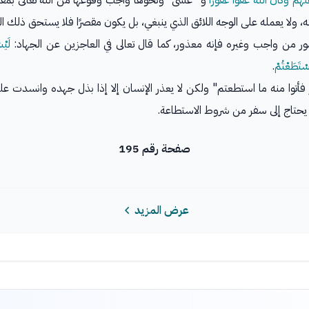
هُمْ وَكَانَ اللَّهُ عَفُوًّا غَفُورًا
و "عسى" ونحوها واجب وقوعها من الله تعالى بمقتض
، ولا يعمله على الوجه اللائق الذي ينبغي، بل يكون مقصرًا فلا يستحق ذلك الثو
ور من واجب وغيره فإنه معذور، كما قال تعالى في العاجزين عن الجهاد:
لَيْ
اسْتَطَعْتُمْ
.
 فأتوا منه ما استطعتم" ولكن لا يعذر الإنسان إلا إذا بذل جهده وانسدت علي
ا يحتاج إلى سفر من شروط الاستطاعة.
صفحة رقم 195
عرض المزيد