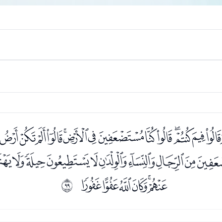
ﮈﮉﮊﮋﮌﮍﮎﮏﮐﮑﮒﮓ
ﮢﮣﮤﮥﮦﮧﮨﮩﮪ
ﯓﯔﯕﯖﯗﯘ
ﱢ