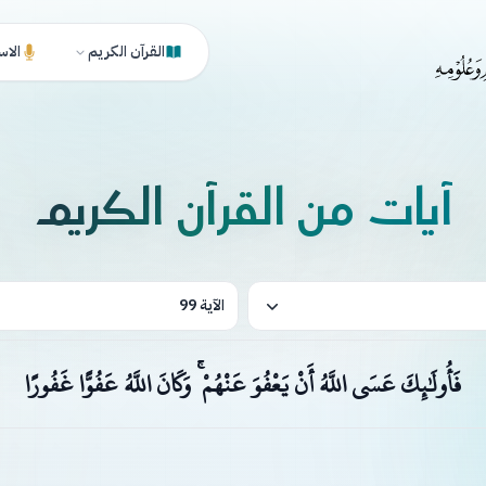
القرآن الكريم
الاس
آيات من القرآن الكريم
الآية 99
فَأُولَٰئِكَ عَسَى اللَّهُ أَنْ يَعْفُوَ عَنْهُمْ ۚ وَكَانَ اللَّهُ عَفُوًّا غَفُورًا