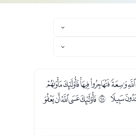
ﮔﮕﮖﮗﮘﮙﮚ
ﮫ
ﮭﮮﮯﮰﮱ
ﱡ