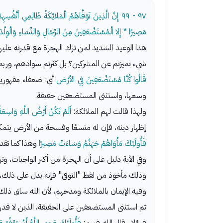
٩٧ - ٩٩
إِنَّ الَّذِينَ تَوَفَّاهُمُ الْمَلائِكَةُ ظَالِمِي أَنْفُس
مَصِيرًا * إِلا الْمُسْتَضْعَفِينَ مِنَ الرِّجَالِ وَالنِّسَاءِ وَالْوِلْدَ
هذا الوعيد الشديد لمن ترك الهجرة مع قدرته عليها
شيء تميزتم عن المشركين؟ بل كثرتم سوادهم، وربما
قَالُوا كُنَّا مُسْتَضْعَفِينَ فِي الأرْض
وسعها، واستثنى المستضعفين حقيقة.
ولهذا قالت لهم الملائكة:
أَلَمْ تَكُنْ أَرْضُ اللَّهِ وَاسِعَة
إظهار دينه، فإن له متسعًا وفسحة من الأرض يتمكن 
فَأُولَئِكَ مَأْوَاهُمْ جَهَنَّمُ وَسَاءَتْ مَصِيرًا
وهذا كما تقدم
وفي الآية دليل على أن الهجرة من أكبر الواجبات، و
وذلك مأخوذ من لفظ "التوفي" فإنه يدل على ذلك، ل
وفيه الإيمان بالملائكة ومدحهم، لأن الله ساق ذل
ثم استثنى المستضعفين على الحقيقة، الذين لا قد