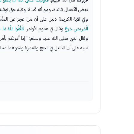
فهؤلاء قال الله فيهم:
فَأُولَئِكَ عَسَى اللَّهُ أَنْ يَعْفُوَ عَنْ
بعض الأعمال فائدة، وهو أنه قد لا يوفيه حق توفيته
وفي الآية الكريمة دليل على أن من عجز عن المأم
الْمَرِيضِ حَرَجٌ
وقال في عموم الأوامر:
فَاتَّقُوا اللَّهَ مَا 
وقال النبي صلى الله عليه وسلم: "إذا أمرتكم بأمر
تنبيه على أن الدليل في الحج والعمرة ونحوهما مم