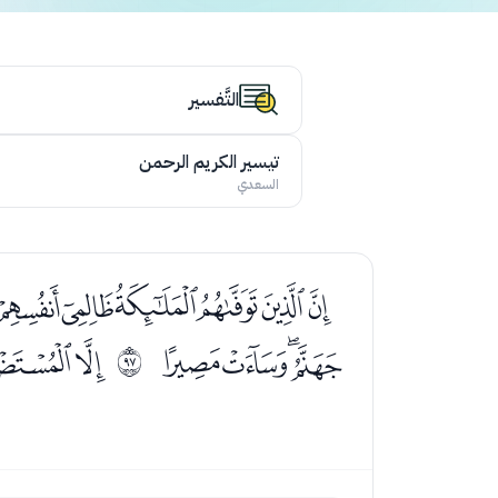
التَّفسير
تيسير الكريم الرحمن
السعدي
ﮀﮁﮂﮃﮄﮅﮆﮇ
ﮛﮜﮝﮞ
ﮠﮡ
ﱠ