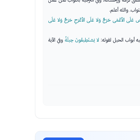
ى كرمه وإحسانه، وفي الترجية بالثواب لمن عمل
اب. والله أعلم.
سَ عَلَى الأعْمَى حَرَجٌ وَلا عَلَى الأعْرَجِ حَرَجٌ وَلا عَلَى
ه أبواب الحيل لقوله:
لا يَسْتَطِيعُونَ حِيلَةً
وفي الآية