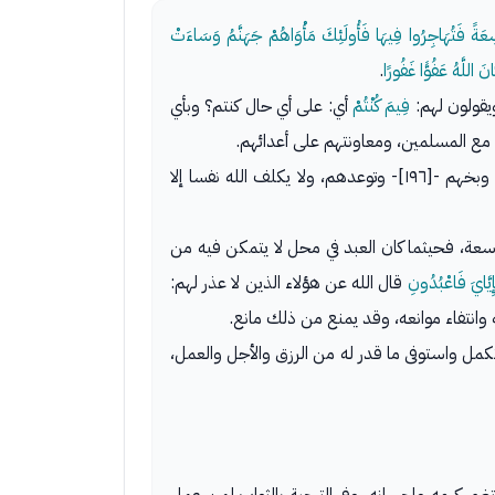
اسِعَةً فَتُهَاجِرُوا فِيهَا فَأُولَئِكَ مَأْوَاهُمْ جَهَنَّمُ وَسَاءَتْ
اللَّهُ عَفُوًّا غَفُورًا
.
ويقولون لهم:
فِيمَ كُنْتُمْ
أي: على أي حال كنتم؟ وبأي
 مع المسلمين، ومعاونتهم على أعدائهم.
أي: ضعفاء مقهورين مظلومين، ليس لنا قدرة على الهجرة. وهم غير صادقين في ذلك لأن الله وبخهم -[١٩٦]- وتوعدهم، ولا يكلف الله نفسا إلا
اسعة، فحيثما كان العبد في محل لا يتمكن فيه من
ِيَّايَ فَاعْبُدُونِ
قال الله عن هؤلاء الذين لا عذر لهم:
وانتفاء موانعه، وقد يمنع من ذلك مانع.
ستكمل واستوفى ما قدر له من الرزق والأجل والعمل،