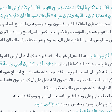
ِهِمْ قَالُوا فِيمَ كُنْتُمْ قَالُوا كُنَّا مُسْتَضْعَفِينَ فِي الأرْضِ قَالُوا أَلَمْ تَكُنْ أَرْضُ اللَّهِ وَ
انِ لا يَسْتَطِيعُونَ حِيلَةً وَلا يَهْتَدُونَ سَبِيلا * فَأُولَئِكَ عَسَى اللَّهُ أَنْ يَعْفُوَ عَنْهُمْ وَكَانَ 
 حتى مات، فإن الملائكة الذين يقبضون روحه يوبخونه بهذا التوبيخ العظيم، 
 ظاهرتموهم على المؤمنين، وفاتكم الخير الكثير، والجهاد مع رسوله، والكون
ً فَتُهَاجِرُوا فِيهَا
وهذا استفهام تقرير، أي: قد تقرر عند كل أحد أن أرض الله و
فيها من عبادة الله، كما قال تعالى:
يَا عِبَادِيَ الَّذِينَ آمَنُوا إِنَّ أَرْضِي وَاسِعَةٌ فَإ
، فيه ذكر بيان السبب الموجِب، فقد يترتب عليه مقتضاه، مع اجتماع شروطه 
تركها من المحرمات، بل من الكبائر، وفي الآية دليل على أن كل مَن توفي فقد ا
أنه لو بقي عليه شيء من ذلك لم يكن متوفيًا.
ك الخطاب لهم على وجه التقرير والاستحسان منهم، وموافقته لمحله.
رة لهم على الهجرة بوجه من الوجوه
وَلا يَهْتَدُونَ سَبِيلا
.