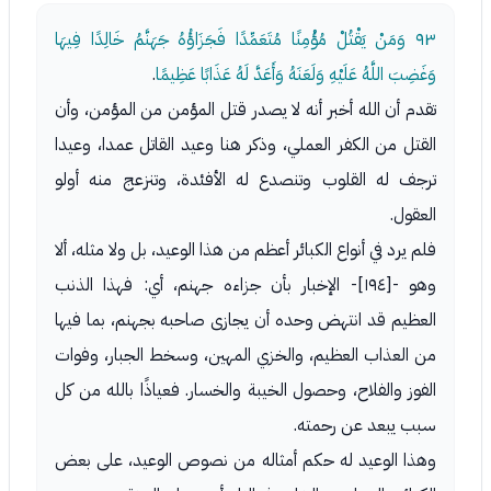
٩٣
وَمَنْ يَقْتُلْ مُؤْمِنًا مُتَعَمِّدًا فَجَزَاؤُهُ جَهَنَّمُ خَالِدًا فِيهَا
وَغَضِبَ اللَّهُ عَلَيْهِ وَلَعَنَهُ وَأَعَدَّ لَهُ عَذَابًا عَظِيمًا
.
تقدم أن الله أخبر أنه لا يصدر قتل المؤمن من المؤمن، وأن
القتل من الكفر العملي، وذكر هنا وعيد القاتل عمدا، وعيدا
ترجف له القلوب وتنصدع له الأفئدة، وتنزعج منه أولو
العقول.
فلم يرد في أنواع الكبائر أعظم من هذا الوعيد، بل ولا مثله، ألا
وهو -[١٩٤]- الإخبار بأن جزاءه جهنم، أي: فهذا الذنب
العظيم قد انتهض وحده أن يجازى صاحبه بجهنم، بما فيها
من العذاب العظيم، والخزي المهين، وسخط الجبار، وفوات
الفوز والفلاح، وحصول الخيبة والخسار. فعياذًا بالله من كل
سبب يبعد عن رحمته.
وهذا الوعيد له حكم أمثاله من نصوص الوعيد، على بعض