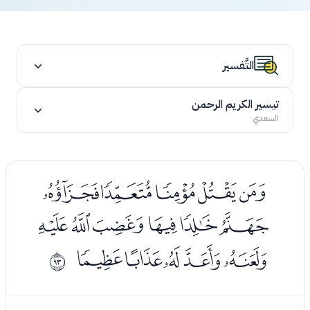
التَّفسير
تيسير الكريم الرحمن
السعدي
ﮓﮔﮕﮖﮗ
ﮘﮙﮚﮛﮜﮝ
ﮞﮟﮠﮡﮢ
ﱜ