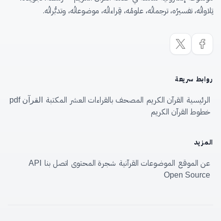
تِلاواتُه، تفسيرُه، ترجماتُه، علومُه، قِراءاتُه، موضوعاتُه، وتدبُّراتُه.
روابط سريعة
الرئيسية
القرآن الكريم
المصحف بالقراءات العشر
المكتبة
القرآن pdf
خطوط القرآن الكريم
المزيد
عن الموقع
الموضوعات القرآنية
شجرة المحتوى
اتصل بنا
API
Open Source