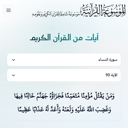
فتح ال
آيات من القرآن الكريم
سورة النساء
الآية 93
وَمَنْ يَقْتُلْ مُؤْمِنًا مُتَعَمِّدًا فَجَزَاؤُهُ جَهَنَّمُ خَالِدًا فِيهَا
وَغَضِبَ اللَّهُ عَلَيْهِ وَلَعَنَهُ وَأَعَدَّ لَهُ عَذَابًا عَظِيمًا