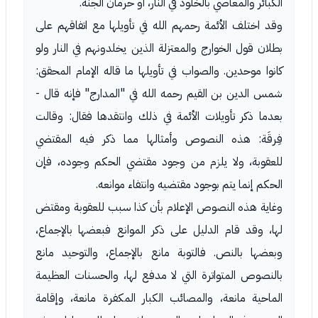
الكبائر والمعاصي بالخلود في النار، أو حرمان الجنة.
وقد اختلف الأئمة رحمهم الله في تأويلها مع اتفاقهم على
بطلان قول الخوارج والمعتزلة الذين يخلدونهم في النار ولو
كانوا موحدين. والصواب في تأويلها ما قاله الإمام المحقق:
شمس الدين بن القيم رحمه الله في "المدارج" فإنه قال -
بعدما ذكر تأويلات الأئمة في ذلك وانتقدها فقال: وقالت
فِرقَة: هذه النصوص وأمثالها مما ذكر فيه المقتضي
للعقوبة، ولا يلزم من وجود مقتضي الحكم وجوده، فإن
الحكم إنما يتم بوجود مقتضيه وانتفاء موانعه.
وغاية هذه النصوص الإعلام بأن كذا سبب للعقوبة ومقتض
لها، وقد قام الدليل على ذكر الموانع فبعضها بالإجماع،
وبعضها بالنص. فالتوبة مانع بالإجماع، والتوحيد مانع
بالنصوص المتواترة التي لا مدفع لها، والحسنات العظيمة
الماحية مانعة، والمصائب الكبار المكفرة مانعة، وإقامة