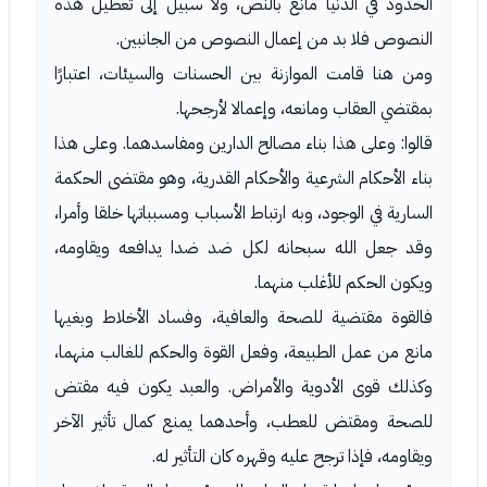
الحدود في الدنيا مانع بالنص، ولا سبيل إلى تعطيل هذه
النصوص فلا بد من إعمال النصوص من الجانبين.
ومن هنا قامت الموازنة بين الحسنات والسيئات، اعتبارًا
بمقتضي العقاب ومانعه، وإعمالا لأرجحها.
قالوا: وعلى هذا بناء مصالح الدارين ومفاسدهما. وعلى هذا
بناء الأحكام الشرعية والأحكام القدرية، وهو مقتضى الحكمة
السارية في الوجود، وبه ارتباط الأسباب ومسبباتها خلقا وأمرا،
وقد جعل الله سبحانه لكل ضد ضدا يدافعه ويقاومه،
ويكون الحكم للأغلب منهما.
فالقوة مقتضية للصحة والعافية، وفساد الأخلاط وبغيها
مانع من عمل الطبيعة، وفعل القوة والحكم للغالب منهما،
وكذلك قوى الأدوية والأمراض. والعبد يكون فيه مقتض
للصحة ومقتض للعطب، وأحدهما يمنع كمال تأثير الآخر
ويقاومه، فإذا ترجح عليه وقهره كان التأثير له.