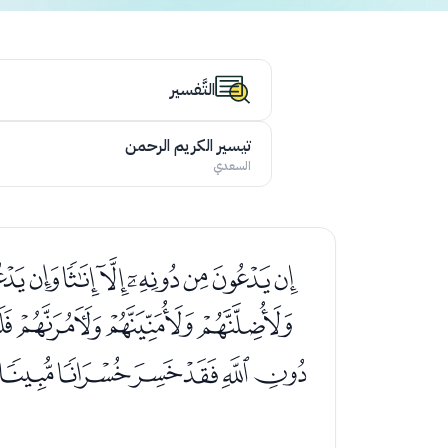
التَّفسير
تيسير الكريم الرحمن
السعدي
ﮚﮛﮜﮝﮞﮟﮠ
ﮰﮱﯓﯔﯕ
ﯡﯢﯣﯤﯥﯦ