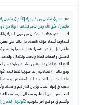
١١٧ - ١٢١
إِنْ يَدْعُونَ مِنْ دُونِهِ إِلا إِنَاثًا وَإِنْ يَدْعُونَ إِلا ش
فَلَيُغَيِّرُنَّ خَلْقَ اللَّهِ وَمَنْ يَتَّخِذِ الشَّيْطَانَ وَلِيًّا مِنْ 
أي: ما يدعو هؤلاء المشركون من دون الله إلا إناث
أسماؤها أسماء مؤنثة ناقصة، دل ذلك على نقص المس
عابديها بل ولا عن نفسها؛ نفعا ولا ضرا ولا تنص
الحسنى والصفات العليا والحمد والكمال، والمجد والج
أقبح القبيح الدال على نقص صاحبه، وبلوغه من الخسة
ومع ذلك (١) فعبادتهم إنما صورتها فقط ل
غاية البعد من الله، لعنه الله وأبعده عن رحمته، 
سعيه في إغواء العباد، وتزيين الشر لهم والفساد وأ
المخلصين ليس له عليهم سلطان، وإنما سلطانه على
وأقسم في موضع آخر ليغوينهم
لأغْوِيَنَّهُمْ أَجْمَعِينَ إ