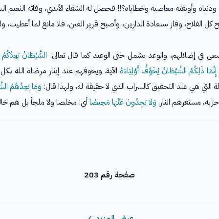
نياه وأوبقته معاصيه وخطاياه؟!! فحصل له الشقاء الأبدي، وفاته النعيم ال
لح كل الفلاح، وفاز بسعادة الدارين، وأصبح قرير العين، فلا مانع لما أعطيت، و
ى في إضلالهم، والوعد يشمل حتى الوعيد كما قال تعالى:
الشَّيْطَانُ يَعِدُكُمُ ال
إِنَّمَا ذَلِكُمُ الشَّيْطَانُ يُخَوِّفُ أَوْلِيَاءَهُ
الآية. ويخوفهم عند إيثار مرضاة الله بك
ة التي هي عند التحقيق كالسراب الذي لا حقيقة له، ولهذا قال:
وَمَا يَعِدُهُمُ الشَّ
زبه، مستقرهم النار.
وَلا يَجِدُونَ عَنْهَا مَحِيصًا
أي: مخلصا ولا ملجأ بل هم خالدو
صفحة رقم 203
عرض المزيد