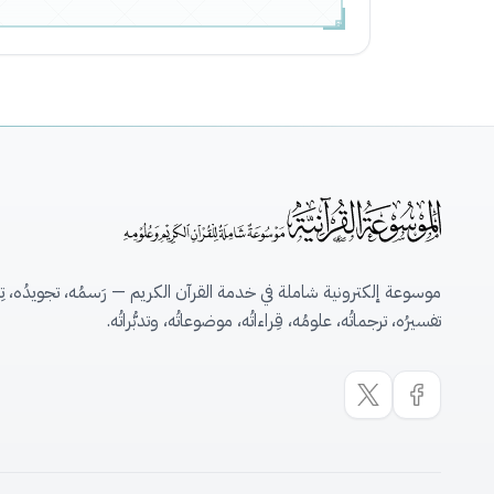
موسوعة إلكترونية شاملة في خدمة القرآن الكريم — رَسمُه، تجويدُه، تِلاو
تفسيرُه، ترجماتُه، علومُه، قِراءاتُه، موضوعاتُه، وتدبُّراتُه.