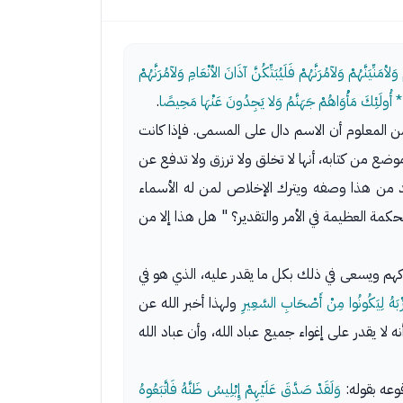
ِّيَنَّهُمْ وَلآمُرَنَّهُمْ فَلَيُبَتِّكُنَّ آذَانَ الأنْعَامِ وَلآمُرَنَّهُمْ
رًا * أُولَئِكَ مَأْوَاهُمْ جَهَنَّمُ وَلا يَجِدُونَ عَنْهَا مَحِيصًا
.
ومن المعلوم أن الاسم دال على المسمى. فإذا كانت
ع من كتابه، أنها لا تخلق ولا ترزق ولا تدفع عن
عبد من هذا وصفه ويترك الإخلاص لمن له الأسماء
لحكمة العظيمة في الأمر والتقدير؟ " هل هذا إلا من
إهلاكهم ويسعى في ذلك بكل ما يقدر عليه، الذي هو في
زْبَهُ لِيَكُونُوا مِنْ أَصْحَابِ السَّعِيرِ
ولهذا أخبر الله عن
ه لا يقدر على إغواء جميع عباد الله، وأن عباد الله
وعه بقوله:
وَلَقَدْ صَدَّقَ عَلَيْهِمْ إِبْلِيسُ ظَنَّهُ فَاتَّبَعُوهُ