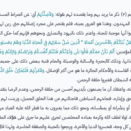
قوله:
وَلأضِلَّنَّهُمْ
أي: عن الصراط المستقي
اله المهتدون. وهذا هو الغرور بعينه، فلم يقتصر على مجرد إضلالهم حتى زين 
ا أنها موجبة للجنة، واعتبر ذلك باليهود والنصارى ونحوهم فإنهم كما حكى ال
لْ نُنَبِّئُكُمْ بِالأخْسَرِينَ أَعْمَالا * الَّذِينَ ضَلَّ سَعْيُهُمْ فِي الْحَيَاةِ الدُّنْيَا وَهُمْ يَحْسَبُو
للمؤمنين:
أَلَمْ نَكُنْ مَعَكُمْ قَالُوا بَلَى وَلَكِنَّكُمْ فَتَنْتُمْ أَنْفُسَكُمْ وَتَرَبَّصْتُمْ وَارْتَبْتُمْ وَغَرَّت
ذانها، وذلك كالبحيرة والسائبة والوصيلة والحام فنبه ببعض ذلك على جميعه
الفاسدة والأحكام الجائرة ما هو من أكبر الإضلال.
وَلآمُرَنَّهُمْ فَلَيُغَيِّرُنَّ خَلْقَ اللَّه
الشيطان فغيروا خلقة الرحمن.
عتقاد أن ما يصنعون بأيديهم أحسن من خلقة الرحمن، وعدم الرضا بتقديره وت
حق وإيثاره، فجاءتهم الشياطين فاجتالتهم عن هذا الخلق الجميل، وزينت لهم 
ه أو ينصِّرانه أو يمجِّسانه، ونحو ذلك مما يغيرون به ما فطر الله عليه العبا
. لولا لطف الله وكرمه بعباده المخلصين لجرى عليهم ما جرى على هؤلاء الم