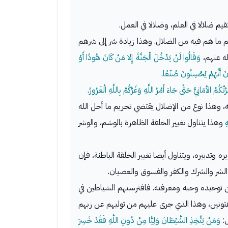
م ضلالا في العلم، وضلالا في العمل.
لهم ما هم فيه من الضلال. وهذا زيادة شر إلى شرهم
له عنهم،
وَقَالُوا لَنْ يَدْخُلَ الْجَنَّةَ إِلا مَنْ كَانَ هُودًا أَوْ
نَ أَنَّهُمْ يُحْسِنُونَ صُنْعًا
.
ْكُمُ الأمَانِيُّ حَتَّى جَاءَ أَمْرُ اللَّهِ وَغَرَّكُمْ بِاللَّهِ الْغَرُورُ
.
، وهذا نوع من الإضلال يقتضي تحريم ما أحل الله
ِ
وهذا يتناول تغيير الخلقة الظاهرة بالوشم، والوشر
دبيره، ويتناول أيضا تغيير الخلقة الباطنة، فإن
الشر والشرك والكفر والفسوق والعصيان.
د من توحيده وحبه ومعرفته. فافترستهم الشياطين في
فتونين، وهذا الذي جرى عليهم من توليهم عن ربهم
وَمَنْ يَتَّخِذِ الشَّيْطَانَ وَلِيًّا مِنْ دُونِ اللَّهِ فَقَدْ خَسِرَ