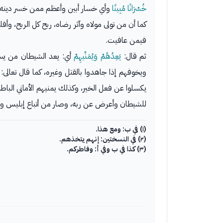
خُسْرَانًا مُبِينًا
وأي خسار أبين وأعظم ممن خسر دينه ود
كما أن من تولى مولاه وآثر رضاه، ربح كل الربح، وأف
فيمن عافيت.
ثم قال:
يَعِدُهُمْ وَيُمَنِّيهِمْ
أي: يعد الشيطان من يسع
ويخوفهم إذا جاهدوا بالقتل وغيره، كما قال تعالى:
يكسلوا عن فعل الخير، وكذلك يمنيهم الأماني الباطل
للشيطان وأعرض عن ربه، وصار من أتباع إبليس وح
(١) في ب: ومع هذا.
(٢) في النسختين: إنهم يتخذهم.
(٣) كذا في ب وفي أ: وفاطركم.