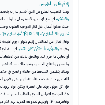
إِلا فَرِيقًا مِنَ الْمُؤْمِنِينَ
.
وهذا النصيب المفروض الذي أقسم لله إنه يتخذهم (٢) ذكر ما يريد بهم وما يقصده لهم ب
وَلأمَنِّيَنَّهُمْ
أي: مع الإضلال، لأمنينهم أن ينالوا ما ن
حيث عملوا أعمال أهل النار الموجبة للعقوبة وحسبو
نَصَارَى تِلْكَ أَمَانِيُّهُمْ
كَذَلِكَ زَيَّنَّا لِكُلِّ أُمَّةٍ عَمَلَهُمْ
قُلْ هَ
وقال تعالى عن المنافقين إنهم يقولون يوم القيامة 
وقوله:
وَلآمُرَنَّهُمْ فَلَيُبَتِّكُنَّ آذَانَ الأنْعَامِ
أي: بتقطيع آ
أو تحليل ما حرم الله، ويلتحق بذلك من الاعتقادات 
والنمص والتفلج للحسن، ونحو ذلك مما أغواهم به 
وذلك يتضمن التسخط من خلقته والقدح في حكمته، وا
الله تعالى خلق عباده حنفاء مفطورين على قبول ال
فإن كل مولود يولد على الفطرة ولكن أبواه يهوِّدان
هذا الموضع افتراس السبع والذئاب للغنم المنفردة
وفاطرهم (٣) وتوليهم لعدوهم المريد لهم الشر من كل وجه، فخسروا الدنيا والآخرة، ورجعوا بالخيبة والصفقة الخاسرة، ولهذا قال: