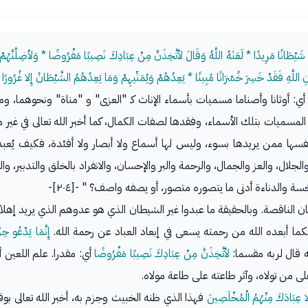
َيْطَانًا مَرِيدًا * لَعَنَهُ اللَّهُ وَقَالَ لأتَّخِذَنَّ مِنْ عِبَادِكَ نَصِيبًا مَفْرُوضًا * وَلأضِلَّنَّهُمْ وَلأمَن
دُونِ اللَّهِ فَقَدْ خَسِرَ خُسْرَانًا مُبِينًا * يَعِدُهُمْ وَيُمَنِّيهِمْ وَمَا يَعِدُهُمُ الشَّيْطَانُ إِلا غُرُو
ا، أي: أوثانا وأصناما مسميات بأسماء الإناث كـ "العزى" و "مناة" ونحوهما، 
ميات بتلك الأسماء، وفقدها لصفات الكمال، كما أخبر الله تعالى في غير موض
ر أنفسها ممن يريدها بسوء، وليس لها أسماع ولا أبصار ولا أفئدة، فكيف يُ
لال، والعز والجمال، والرحمة والبر والإحسان، والانفراد بالخلق والتدبير، وا
 والدناءة أدنى ما يتصوره متصور، أو يصفه واصف؟ " -[٢٠٤]-
هذه الأوثان الناقصة. وبالحقيقة ما عبدوا غير الشيطان الذي هو عدوهم الذي يريد 
فكما أبعده الله من رحمته يسعى في إبعاد العباد عن رحمة الله.
إِنَّمَا يَدْعُو حِ
نه قال لربه مقسما:
لأتَّخِذَنَّ مِنْ عِبَادِكَ نَصِيبًا مَفْرُوضًا
أي: مقدرا. علم اللعين أن
 من تولاه، وآثر طاعته على طاعة مولاه.
ِلا عِبَادَكَ مِنْهُمُ الْمُخْلَصِينَ
فهذا الذي ظنه الخبيث وجزم به، أخبر الله تعالى بوق