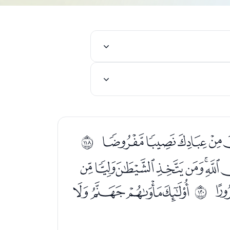
ﮪﮫﮬﮭﮮ
ﱵ
ﯝﯞﯟﯠ
ﯱﯲﯳﯴ
ﱷ