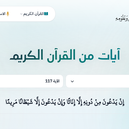
القرآن الكريم
الاس
آيات من القرآن الكريم
الآية 117
إِنْ يَدْعُونَ مِنْ دُونِهِ إِلَّا إِنَاثًا وَإِنْ يَدْعُونَ إِلَّا شَيْطَانًا مَرِيدًا