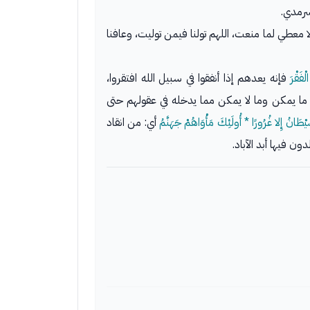
سرمدي.
لا معطي لما منعت، اللهم تولنا فيمن توليت، وعافنا
ْفَقْرَ
فإنه يعدهم إذا أنفقوا في سبيل الله افتقروا،
ل ما يمكن وما لا يمكن مما يدخله في عقولهم حتى
يْطَانُ إِلا غُرُورًا * أُولَئِكَ مَأْوَاهُمْ جَهَنَّمُ
أي: من انقاد
ن فيها أبد الآباد.