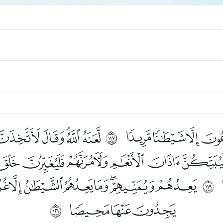
ﮡﮢﮣﮤ
ﮦﮧﮨﮩ
ﱴ
ﯖﯗﯘﯙﯚﯛﯜ
ﯨﯩﯪﯫﯬﯭﯮﯯ
ﱶ
ﯵﯶﯷ
ﱸ