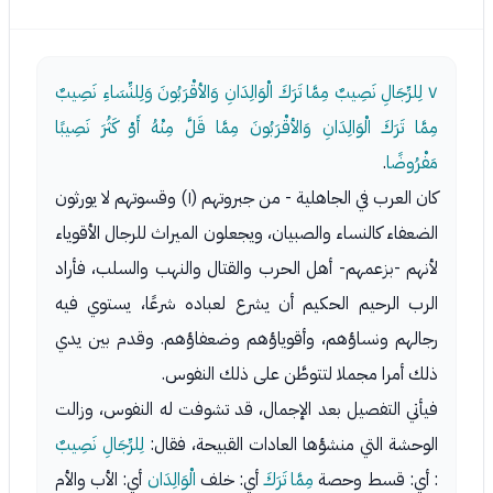
٧
لِلرِّجَالِ نَصِيبٌ مِمَّا تَرَكَ الْوَالِدَانِ وَالأقْرَبُونَ وَلِلنِّسَاءِ نَصِيبٌ
مِمَّا تَرَكَ الْوَالِدَانِ وَالأقْرَبُونَ مِمَّا قَلَّ مِنْهُ أَوْ كَثُرَ نَصِيبًا
مَفْرُوضًا
.
كان العرب في الجاهلية - من جبروتهم (١) وقسوتهم لا يورثون
الضعفاء كالنساء والصبيان، ويجعلون الميراث للرجال الأقوياء
لأنهم -بزعمهم- أهل الحرب والقتال والنهب والسلب، فأراد
الرب الرحيم الحكيم أن يشرع لعباده شرعًا، يستوي فيه
رجالهم ونساؤهم، وأقوياؤهم وضعفاؤهم. وقدم بين يدي
ذلك أمرا مجملا لتتوطَّن على ذلك النفوس.
فيأتي التفصيل بعد الإجمال، قد تشوفت له النفوس، وزالت
الوحشة التي منشؤها العادات القبيحة، فقال:
لِلرِّجَالِ نَصِيبٌ
: أي: قسط وحصة
مِمَّا تَرَكَ
أي: خلف
الْوَالِدَان
أي: الأب والأم