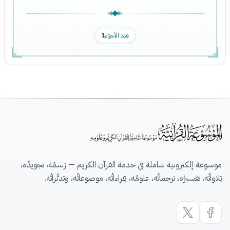
عدد الأجزاء
1
موسوعة إلكترونية شاملة في خدمة القرآن الكريم — رَسمُه، تجويدُه،
تِلاواتُه، تفسيرُه، ترجماتُه، علومُه، قِراءاتُه، موضوعاتُه، وتدبُّراتُه.