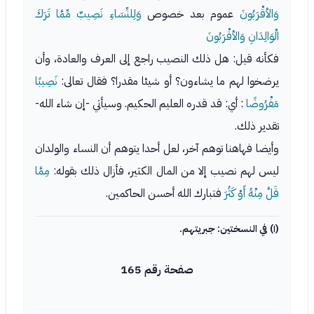
وَالأقْرَبُونَ
عموم بعد خصوص
وَلِلنِّسَاءِ نَصِيبٌ مِّمَّا تَرَكَ
الْوَالِدَانِ وَالأقْرَبُونَ
فكأنه قيل: هل ذلك النصيب راجع إلى العرف والعادة، وأن
يرضخوا لهم ما يشاءون؟ أو شيئا مقدرا؟ فقال تعالى:
نَصِيبًا
مَفْرُوضًا
: أي: قد قدره العليم الحكيم. وسيأتي -إن شاء الله-
تقدير ذلك.
وأيضا فهاهنا توهم آخر، لعل أحدا يتوهم أن النساء والولدان
ليس لهم نصيب إلا من المال الكثير، فأزال ذلك بقوله:
مِمَّا
قَلَّ مِنْهُ أَوْ كَثُرَ
فتبارك الله أحسن الحاكمين.
(١) في النسختين: جبريتهم.
صفحة رقم 165