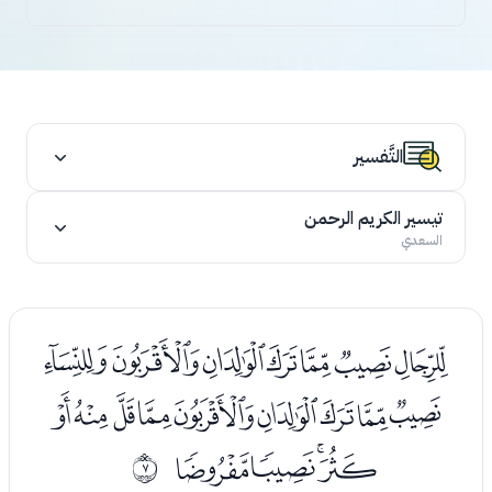
التَّفسير
تيسير الكريم الرحمن
السعدي
ﭑﭒﭓﭔﭕﭖﭗ
ﭘﭙﭚﭛﭜﭝﭞﭟﭠ
ﭡﭢﭣﭤ
ﰆ