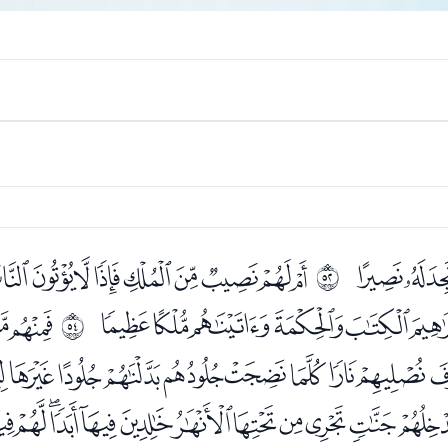
ﭜﭝ
ﭟﭠﭡﭢﭣﭤﭥﭦﭧ
ﰳ
ﭶﭷﭸﭹﭺﭻﭼ
ﭾﭿ
ﰵ
ﮐﮑﮒﮓﮔﮕﮖﮗﮘﮙ
ﮧﮨﮩﮪﮫﮬﮭﮮﮯﮰ