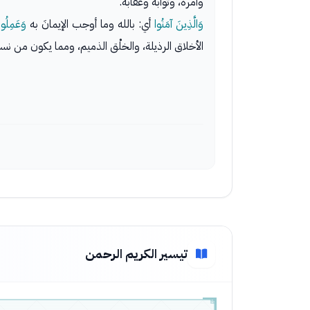
وأمره، وثوابه وعقابه.
وَالَّذِينَ آمَنُوا
أي: بالله وما أوجب الإيمانَ به
وَعَمِلُو
الأخلاق الرذيلة، والخلْق الذميم، ومما يكون من 
تيسير الكريم الرحمن