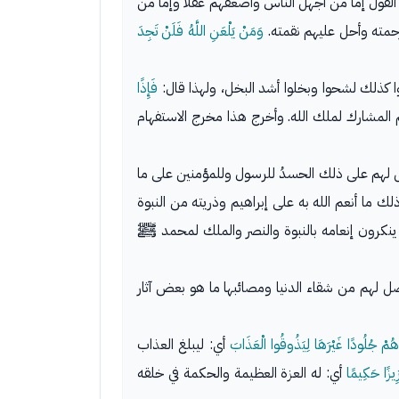
القول إما من أجهل الناس وأضعفهم عقلا وإما من
مته وأحل عليهم نقمته.
وَمَنْ يَلْعَنِ اللَّهُ فَلَنْ تَجِدَ
وا كذلك لشحوا وبخلوا أشد البخل، ولهذا قال:
فَإِذًا
 المشارك لملك الله. وأخرج هذا مخرج الاستفهام
ل لهم على ذلك الحسدُ للرسول وللمؤمنين على ما
ك ما أنعم الله به على إبراهيم وذريته من النبوة
ف ينكرون إنعامه بالنبوة والنصر والملك لمحمد ﷺ
صل لهم من شقاء الدنيا ومصائبها ما هو بعض آثار
نَاهُمْ جُلُودًا غَيْرَهَا لِيَذُوقُوا الْعَذَابَ
أي: ليبلغ العذاب
زِيزًا حَكِيمًا
أي: له العزة العظيمة والحكمة في خلقه