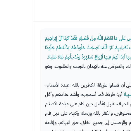
سَ عَلَى مَا آتَاهُمُ اللَّهُ مِنْ فَضْلِهِ فَقَدْ آتَيْنَا آلَ إِبْرَاهِيمَ
َ نُصْلِيهِمْ نَارًا كُلَّمَا نَضِجَتْ جُلُودُهُمْ بَدَّلْنَاهُمْ جُلُودًا
ا أَبَدًا لَهُمْ فِيهَا أَزْوَاجٌ مُطَهَّرَةٌ وَنُدْخِلُهُمْ ظِلا ظَلِيلا
.
ه، والتعوض عنه بالإيمان بالجبت والطاغوت، وهو
 أن فضلوا طريقة الكافرين بالله -عبدة الأصنام-
بِيلا
أي: طريقا. فما أسمجهم وأشد عنادهم وأقل
جهلاء، فهل يُفَضَّل دين قام على عبادة الأصنام
مخلوقين، والكفر بالله ورسله وكتبه، على دين قام
م والإحسان إلى جميع الخلق، حتى البهائم، وإقامة