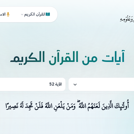
القرآن الكريم
الاس
آيات من القرآن الكريم
الآية 52
أُولَٰئِكَ الَّذِينَ لَعَنَهُمُ اللَّهُ ۖ وَمَنْ يَلْعَنِ اللَّهُ فَلَنْ تَجِدَ لَهُ نَصِيرًا