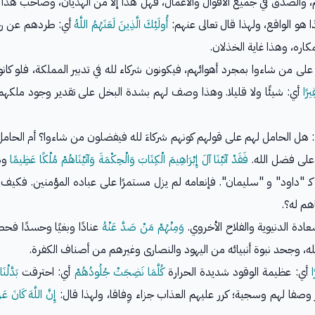
والصدق في جميع الأقوال والأعمال، فهل هذا إلا من الهذيان، وصاحب هذا 
أُولَئِكَ الَّذِينَ لَعَنَهُمُ اللَّهُ
أي: طردهم عن رح
اره، وهذا غاية الخذلان.
لى من شاءوا بمجرد أهوائهم، فيكونون شركاء لله في تدبير المملكة، فلو كان
يرًا
أي: شيئًا ولا قليلا. وهذا وصف لهم بشدة البخل على تقدير وجود ملكهم
 هل الحامل لهم على قولهم كونهم شركاءَ لله فيفضلون من شاءوا؟ أم الحام
على فضل الله.
فَقَدْ آتَيْنَا آلَ إِبْرَاهِيمَ الْكِتَابَ وَالْحِكْمَةَ وَآتَيْنَاهُمْ مُلْكًا عَظِيمًا
وذل
كـ "داود" و "سليمان". فإنعامه لم يزل مستمرًا على عباده المؤمنين. فكي
م له؟.
ة الدنيوية والفلاح الأخروي.
وَمِنْهُمْ مَنْ صَدَّ عَنْهُ
عنادًا وبغيًا وحسدًا فح
ه، وجحد نبوة أنبيائه من اليهود والنصارى وغيرهم من أصناف الكفرة.
ا
أي: عظيمة الوقود شديدة الحرارة
كُلَّمَا نَضِجَتْ جُلُودُهُمْ
أي: احترقت
بَدَّلْ
 وصفا لهم وسجية؛ كرر عليهم العذاب جزاء وِفاقا، ولهذا قال:
إِنَّ اللَّهَ كَانَ عَ