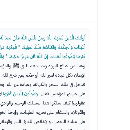
أُولَئِكَ الَّذِينَ لَعَنَهُمُ اللَّهُ وَمَنْ يَلْعَنِ اللَّهُ فَلَنْ تَجِدَ 
الْكِتَابَ وَالْحِكْمَةَ وَآتَيْنَاهُمْ مُلْكًا عَظِيمًا * فَمِنْهُمْ مَنْ 
غَيْرَهَا لِيَذُوقُوا الْعَذَابَ إِنَّ اللَّهَ كَانَ عَزِيزًا حَكِيمًا * وَا
وهذا من قبائح اليهود وحسدهم للنبي ﷺ والمؤمنين
الإيمان بكل عبادة لغير الله، أو حكم بغير شرع الله.
فدخل في ذلك السحر والكهانة، وعبادة غير الله، و
على طريق المؤمنين فقال:
وَيَقُولُونَ لِلَّذِينَ كَفَرُوا
أي
عقولهم! كيف سلكوا هذا المسلك الوخيم والوادي ال
والأوثان، واستقام على تحريم الطيبات، وإباحة الخ
على عبادة الرحمن، والإخلاص لله في السر والإعلان