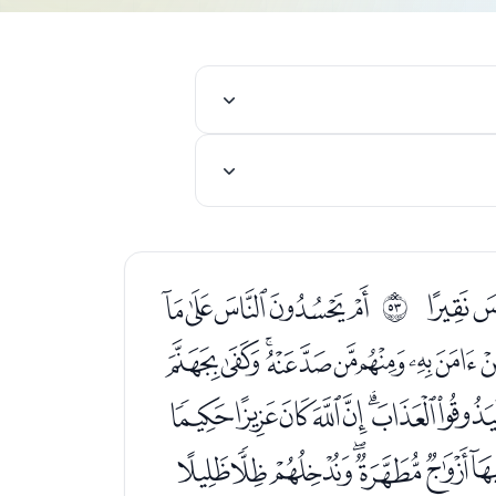
ﭨ
ﭪﭫﭬﭭﭮ
ﰴ
ﮀﮁﮂﮃﮄﮅﮆﮇﮈ
ﮚﮛﮜﮝﮞﮟ
ﮱﯓﯔﯕﯖﯗ