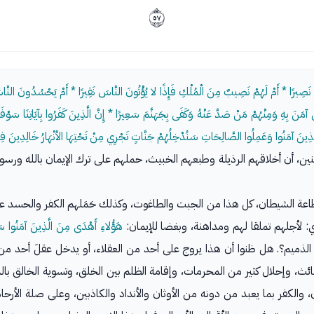
ﰸ
لَهُ نَصِيرًا * أَمْ لَهُمْ نَصِيبٌ مِنَ الْمُلْكِ فَإِذًا لا يُؤْتُونَ النَّاسَ نَقِيرًا * أَمْ يَحْسُدُونَ النَّا
آمَنَ بِهِ وَمِنْهُمْ مَنْ صَدَّ عَنْهُ وَكَفَى بِجَهَنَّمَ سَعِيرًا * إِنَّ الَّذِينَ كَفَرُوا بِآيَاتِنَا سَوْف
لَّذِينَ آمَنُوا وَعَمِلُوا الصَّالِحَاتِ سَنُدْخِلُهُمْ جَنَّاتٍ تَجْرِي مِنْ تَحْتِهَا الأنْهَارُ خَالِدِينَ فِيهَ
، أن أخلاقهم الرذيلة وطبعهم الخبيث، حملهم على ترك الإيمان بالله ورسول
طاعة الشيطان، كل هذا من الجبت والطاغوت، وكذلك حَمَلهم الكفر والحسد على
: لأجلهم تملقا لهم ومداهنة، وبغضا للإيمان:
هَؤُلاءِ أَهْدَى مِنَ الَّذِينَ آمَنُوا سَ
ذميم؟. هل ظنوا أن هذا يروج على أحد من العقلاء، أو يدخل عقلَ أحد من ال
بائث، وإحلال كثير من المحرمات، وإقامة الظلم بين الخلق، وتسوية الخالق بال
، والكفر بما يعبد من دونه من الأوثان والأنداد والكاذبين، وعلى صلة الأرحا