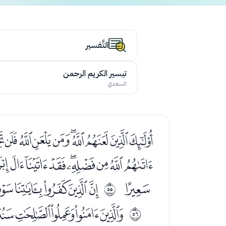
التَّفسير
تيسير الكريم الرحمن
السعدي
ﭑﭒﭓﭔﭕﭖﭗﭘﭙﭚ
ﭯﭰﭱﭲﭳﭴﭵ
ﮉ
ﮋﮌﮍﮎﮏ
ﰶ
ﮡﮢﮣﮤﮥﮦ
ﰷ