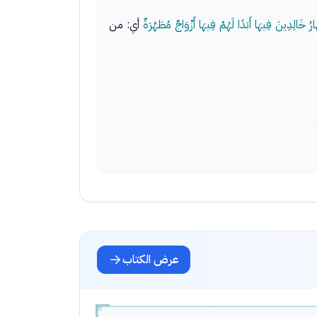
ُ خَالِدِينَ فِيهَا أَبَدًا لَهُمْ فِيهَا أَزْوَاجٌ مُطَهَّرَةٌ
أي: من
عرض الكتاب