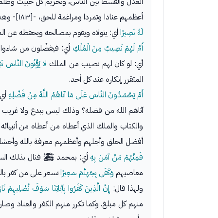
العدل والقسط بين الناس، وتحريم كل خبيث وظلم، 
أعظمهم عنادا وتمردا ومراغمة للحق، -[١٨٣]- وهذا هو الواقع، ولهذا قال تعالى عنهم:
لَهُ نَصِيرًا
أي: يتولاه ويقوم بمصالحه ويحفظه عن المك
أَمْ لَهُمْ نَصِيبٌ مِنَ الْمُلْكِ
أي: فيفضِّلون من شاءوا ع
أي: لو كان لهم نصيب من الملك
لا يُؤْتُونَ النَّاسَ نَقِ
المتقرر إنكاره عند كل أحد.
أَمْ يَحْسُدُونَ النَّاسَ عَلَى مَا آتَاهُمُ اللَّهُ مِنْ فَضْلِهِ
أي:
آتاهم الله من فضله؟ وذلك ليس ببدع ولا غريب 
والكتاب والملك الذي أعطاه من أعطاه من أنبيائه 
أفضل الخلق وأجلهم وأعظمهم معرفة بالله وأخشاه
فَمِنْهُمْ مَنْ آمَنَ بِهِ
أي: بمحمد ﷺ فنال بذلك السعاد
معاصيهم
وَكَفَى بِجَهَنَّمَ سَعِيرًا
تسعر على من كفر بالل
ولهذا قال:
إِنَّ الَّذِينَ كَفَرُوا بِآيَاتِنَا سَوْفَ نُصْلِيهِمْ نَارً
منهم كل مبلغ. وكما تكرر منهم الكفر والعناد وصار