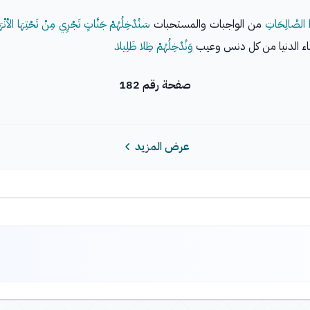
ا الصَّالِحَاتِ
من الواجبات والمستحبات
سَنُدْخِلُهُمْ جَنَّاتٍ تَجْرِي مِنْ تَحْتِهَا الأنْهَار
نساء الدنيا من كل دنس وعيب
وَنُدْخِلُهُمْ ظِلا ظَلِيلا
.
صفحة رقم 182
عرض المزيد