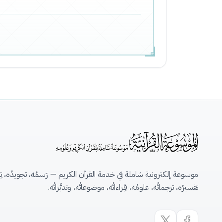
موسوعة إلكترونية شاملة في خدمة القرآن الكريم — رَسمُه، تجويدُه، تِلاو
تفسيرُه، ترجماتُه، علومُه، قِراءاتُه، موضوعاتُه، وتدبُّراتُه.