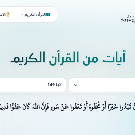
القرآن الكريم
الاس
آيات من القرآن الكريم
الآية 149
ْ تُبْدُوا خَيْرًا أَوْ تُخْفُوهُ أَوْ تَعْفُوا عَنْ سُوءٍ فَإِنَّ اللَّهَ كَانَ عَفُوًّا قَدِير