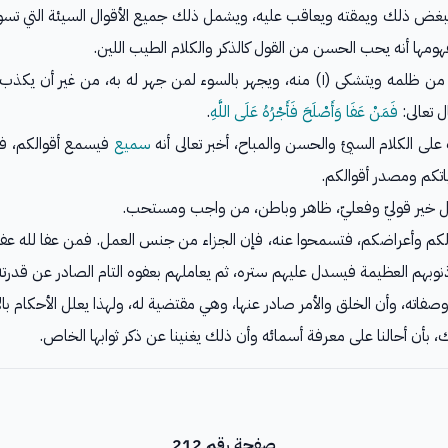
أي: يبغض ذلك ويمقته ويعاقب عليه، ويشمل ذلك جميع الأقوال السيئة التي 
ومها أنه يحب الحسن من القول كالذكر والكلام الطيب اللين.
أي: فإنه يجوز له أن يدعو على من ظلمه ويتشكى (١) منه، ويجهر بالسوء لمن جهر 
 تعالى:
فَمَنْ عَفَا وَأَصْلَحَ فَأَجْرُهُ عَلَى اللَّهِ
.
على الكلام السيئ والحسن والمباح، أخبر تعالى أنه
سميع
فيسمع أقوالكم، فا
اتكم ومصدر أقوالكم.
خير قوليّ وفعليّ، ظاهر وباطن، من واجب ومستحب.
لكم وأعراضكم، فتسمحوا عنه، فإن الجزاء من جنس العمل. فمن عفا لله عفا ا
نوبهم العظيمة فيسدل عليهم ستره، ثم يعاملهم بعفوه التام الصادر عن قدرته
ه وصفاته، وأن الخلق والأمر صادر عنها، وهي مقتضية له، ولهذا يعلل الأحكام بال
 بأن أحالنا على معرفة أسمائه وأن ذلك يغنينا عن ذكر ثوابها الخاص.
صفحة رقم 212