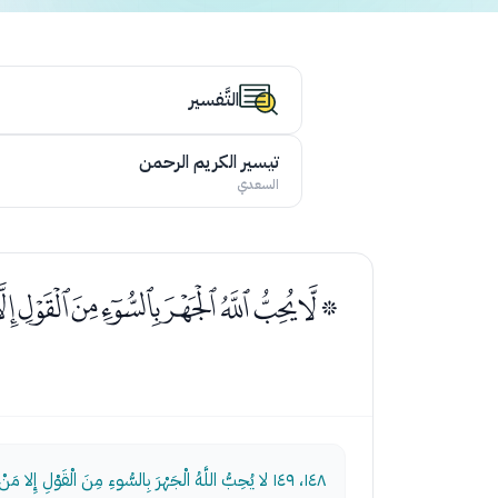
التَّفسير
تيسير الكريم الرحمن
السعدي
ﭑﭒﭓﭔﭕﭖﭗﭘﭙ
١٤٨، ١٤٩
لا يُحِبُّ اللَّهُ الْجَهْرَ بِالسُّوءِ مِنَ الْقَوْلِ إِلا مَنْ