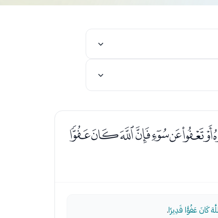
ﭧﭨﭩﭪﭫﭬﭭﭮ
هَ كَانَ عَفُوًّا قَدِيرًا
.