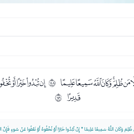
ﭚﭛﭜﭝﭞﭟﭠ
ﭢﭣﭤﭥﭦ
ﲓ
ﭯ
ﲔ
 ظُلِمَ وَكَانَ اللَّهُ سَمِيعًا عَلِيمًا * إِنْ تُبْدُوا خَيْرًا أَوْ تُخْفُوهُ أَوْ تَعْفُوا عَنْ سُوءٍ فَإِنَّ اللَّ