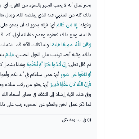
يخبر تعالى أنه لا يحب الجهر بالسوء من القول، 
ذلك كله من المنهي عنه الذي يبغضه الله. ويدل مفه
وقوله:
إِلا مَن ظُلِمَ
ظالمه، ومع ذلك فعفوه وعدم مقابلته أولى، كما قال
وَكَانَ اللَّهُ سَمِيعًا عَلِيمًا
ولما كانت الآية قد اشتملت 
ذلك. وفيه أيضا ترغيب على القول الحسن.
عَلِيمٌ
بني
ثم قال تعالى:
إِنْ تُبْدُوا خَيْرًا أَوْ تُخْفُوهُ
وهذا يشمل كل 
أَوْ تَعْفُوا عَن سُوءٍ
أي: عمن ساءكم في أبدانكم وأموا
فَإِنَّ اللَّهَ كَانَ عَفُوًّا قَدِيرًا
أي: يعفو عن زلات عباده وذ
وفي هذه الآية إرشاد إلى التفقه في معاني أسماء الل
لما ذكر عمل الخير والعفو عن المسيء رتب على ذلك،
(١) في ب: ويشتكي.