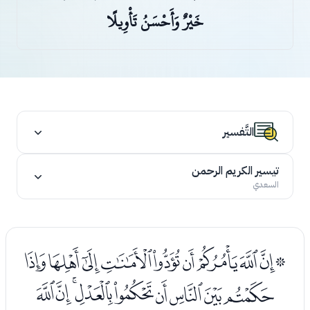
خَيْرٌ وَأَحْسَنُ تَأْوِيلًا
التَّفسير
تيسير الكريم الرحمن
السعدي
ﯙﯚﯛﯜﯝﯞﯟﯠﯡﯢ
ﯣﯤﯥﯦﯧﯨﯩﯪﯫ