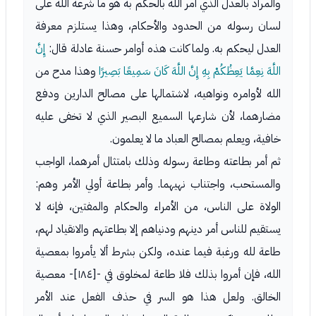
والمراد بالعدل الذي أمر الله بالحكم به هو ما شرعه الله على
لسان رسوله من الحدود والأحكام، وهذا يستلزم معرفة
العدل ليحكم به. ولما كانت هذه أوامر حسنة عادلة قال:
إِنَّ
اللَّهَ نِعِمَّا يَعِظُكُمْ بِهِ إِنَّ اللَّهَ كَانَ سَمِيعًا بَصِيرًا
وهذا مدح من
الله لأوامره ونواهيه، لاشتمالها على مصالح الدارين ودفع
مضارهما، لأن شارعها السميع البصير الذي لا تخفى عليه
خافية، ويعلم بمصالح العباد ما لا يعلمون.
ثم أمر بطاعته وطاعة رسوله وذلك بامتثال أمرهما، الواجب
والمستحب، واجتناب نهيهما. وأمر بطاعة أولي الأمر وهم:
الولاة على الناس، من الأمراء والحكام والمفتين، فإنه لا
يستقيم للناس أمر دينهم ودنياهم إلا بطاعتهم والانقياد لهم،
طاعة لله ورغبة فيما عنده، ولكن بشرط ألا يأمروا بمعصية
الله، فإن أمروا بذلك فلا طاعة لمخلوق في -[١٨٤]- معصية
الخالق. ولعل هذا هو السر في حذف الفعل عند الأمر