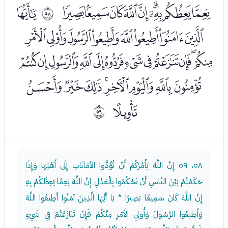
ﯬﯭﯮﯯﯰﯱﯲﯳﯴ
ﯶ
ﰹ
ﯷﯸﯹﯺﯻﯼﯽﯾ
ﯿﰀﰁﰂﰃﰄﰅﰆﰇﰈﰉﰊ
ﰋﰌﰍﰎﰏﰐﰑﰒ
ﰓ
ﰺ
٥٨، ٥٩
إِنَّ اللَّهَ يَأْمُرُكُمْ أَنْ تُؤَدُّوا الأمَانَاتِ إِلَى أَهْلِهَا وَإِذَا
حَكَمْتُمْ بَيْنَ النَّاسِ أَنْ تَحْكُمُوا بِالْعَدْلِ إِنَّ اللَّهَ نِعِمَّا يَعِظُكُمْ بِهِ
إِنَّ اللَّهَ كَانَ سَمِيعًا بَصِيرًا * يَا أَيُّهَا الَّذِينَ آمَنُوا أَطِيعُوا اللَّهَ
وَأَطِيعُوا الرَّسُولَ وَأُولِي الأمْرِ مِنْكُمْ فَإِنْ تَنَازَعْتُمْ فِي شَيْءٍ