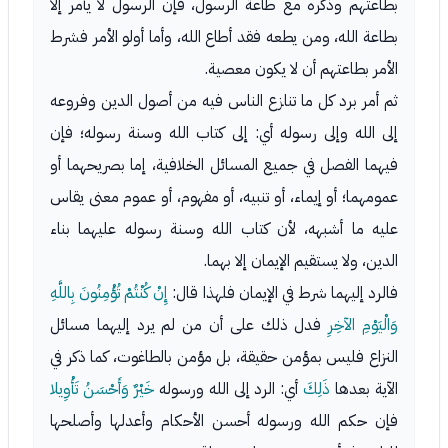
بطاعتهم وذكره مع طاعة الرسول، فإن الرسول لا يأمر إلا
بطاعة الله، ومن يطعه فقد أطاع الله، وأما أولو الأمر فشرط
الأمر بطاعتهم أن لا يكون معصية.
ثم أمر برد كل ما تنازع الناس فيه من أصول الدين وفروعه
إلى الله وإلى رسوله أي: إلى كتاب الله وسنة رسوله؛ فإن
فيهما الفصل في جميع المسائل الخلافية، إما بصريحهما أو
عمومهما؛ أو إيماء، أو تنبيه، أو مفهوم، أو عموم معنى يقاس
عليه ما أشبهه، لأن كتاب الله وسنة رسوله عليهما بناء
الدين، ولا يستقيم الإيمان إلا بهما.
فالرد إليهما شرط في الإيمان فلهذا قال:
إِنْ كُنْتُمْ تُؤْمِنُونَ بِاللَّهِ
وَالْيَوْمِ الآخِرِ
فدل ذلك على أن من لم يرد إليهما مسائل
النزاع فليس بمؤمن حقيقة، بل مؤمن بالطاغوت، كما ذكر في
الآية بعدها
ذَلِكَ
أي: الرد إلى الله ورسوله
خَيْرٌ وَأَحْسَنُ تَأْوِيلا
فإن حكم الله ورسوله أحسن الأحكام وأعدلها وأصلحها