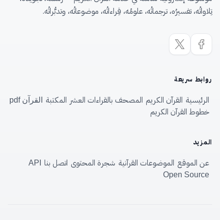
تِلاواتُه، تفسيرُه، ترجماتُه، علومُه، قِراءاتُه، موضوعاتُه، وتدبُّراتُه.
روابط سريعة
الرئيسية
القرآن الكريم
المصحف بالقراءات العشر
المكتبة
القرآن pdf
خطوط القرآن الكريم
المزيد
عن الموقع
الموضوعات القرآنية
شجرة المحتوى
اتصل بنا
API
Open Source