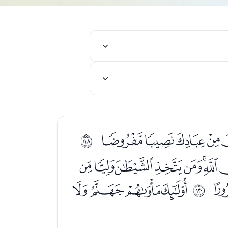
ﮪﮫﮬﮭﮮ
ﱵ
ﯝﯞﯟﯠ
ﯱﯲﯳﯴ
ﱷ