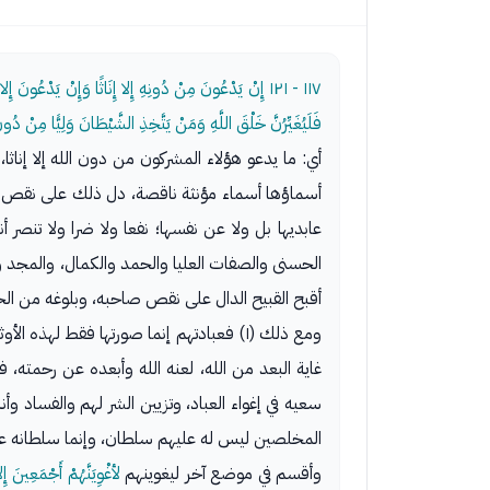
١١٧ - ١٢١
إِنْ يَدْعُونَ مِنْ دُونِهِ إِلا إِنَاثًا وَإِنْ يَدْعُونَ إِلا ش
فَلَيُغَيِّرُنَّ خَلْقَ اللَّهِ وَمَنْ يَتَّخِذِ الشَّيْطَانَ وَلِيًّا مِنْ 
أي: ما يدعو هؤلاء المشركون من دون الله إلا إناث
أسماؤها أسماء مؤنثة ناقصة، دل ذلك على نقص المس
عابديها بل ولا عن نفسها؛ نفعا ولا ضرا ولا تنص
الحسنى والصفات العليا والحمد والكمال، والمجد والج
أقبح القبيح الدال على نقص صاحبه، وبلوغه من الخسة
ومع ذلك (١) فعبادتهم إنما صورتها فقط ل
غاية البعد من الله، لعنه الله وأبعده عن رحمته، 
سعيه في إغواء العباد، وتزيين الشر لهم والفساد وأ
المخلصين ليس له عليهم سلطان، وإنما سلطانه على
وأقسم في موضع آخر ليغوينهم
لأغْوِيَنَّهُمْ أَجْمَعِينَ إ