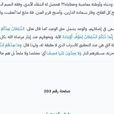
نياه وأوبقته معاصيه وخطاياه؟!! فحصل له الشقاء الأبدي، وفاته النعيم ال
لح كل الفلاح، وفاز بسعادة الدارين، وأصبح قرير العين، فلا مانع لما أعطيت، و
ى في إضلالهم، والوعد يشمل حتى الوعيد كما قال تعالى:
الشَّيْطَانُ يَعِدُكُمُ ال
إِنَّمَا ذَلِكُمُ الشَّيْطَانُ يُخَوِّفُ أَوْلِيَاءَهُ
الآية. ويخوفهم عند إيثار مرضاة الله بك
ة التي هي عند التحقيق كالسراب الذي لا حقيقة له، ولهذا قال:
وَمَا يَعِدُهُمُ الشَّ
زبه، مستقرهم النار.
وَلا يَجِدُونَ عَنْهَا مَحِيصًا
أي: مخلصا ولا ملجأ بل هم خالدو
صفحة رقم 203
عرض المزيد