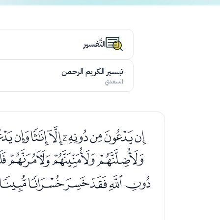
التَّفسير
تيسير الكريم الرحمن
السعدي
ﮚﮛﮜﮝﮞﮟﮠ
ﮰﮱﯓﯔﯕ
ﯡﯢﯣﯤﯥﯦ