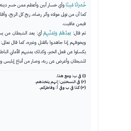
خُسْرَانًا مُبِينًا
وأي خسار أبين وأعظم ممن خسر دينه ود
كما أن من تولى مولاه وآثر رضاه، ربح كل الربح، وأف
فيمن عافيت.
ثم قال:
يَعِدُهُمْ وَيُمَنِّيهِمْ
أي: يعد الشيطان من يسع
ويخوفهم إذا جاهدوا بالقتل وغيره، كما قال تعالى:
يكسلوا عن فعل الخير، وكذلك يمنيهم الأماني الباطل
للشيطان وأعرض عن ربه، وصار من أتباع إبليس وح
(١) في ب: ومع هذا.
(٢) في النسختين: إنهم يتخذهم.
(٣) كذا في ب وفي أ: وفاطركم.