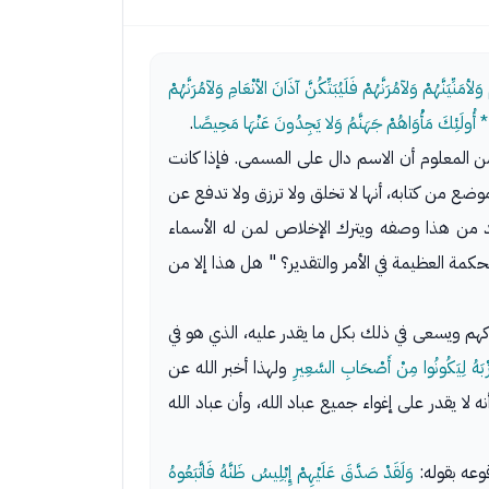
ِّيَنَّهُمْ وَلآمُرَنَّهُمْ فَلَيُبَتِّكُنَّ آذَانَ الأنْعَامِ وَلآمُرَنَّهُمْ
رًا * أُولَئِكَ مَأْوَاهُمْ جَهَنَّمُ وَلا يَجِدُونَ عَنْهَا مَحِيصًا
.
ومن المعلوم أن الاسم دال على المسمى. فإذا كانت
ع من كتابه، أنها لا تخلق ولا ترزق ولا تدفع عن
عبد من هذا وصفه ويترك الإخلاص لمن له الأسماء
لحكمة العظيمة في الأمر والتقدير؟ " هل هذا إلا من
إهلاكهم ويسعى في ذلك بكل ما يقدر عليه، الذي هو في
زْبَهُ لِيَكُونُوا مِنْ أَصْحَابِ السَّعِيرِ
ولهذا أخبر الله عن
ه لا يقدر على إغواء جميع عباد الله، وأن عباد الله
وعه بقوله:
وَلَقَدْ صَدَّقَ عَلَيْهِمْ إِبْلِيسُ ظَنَّهُ فَاتَّبَعُوهُ