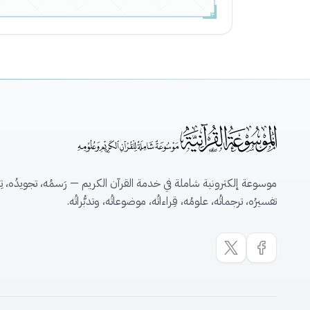
موسوعة إلكترونية شاملة في خدمة القرآن الكريم — رَسمُه، تجويدُه، تِلاو
تفسيرُه، ترجماتُه، علومُه، قِراءاتُه، موضوعاتُه، وتدبُّراتُه.