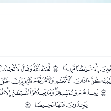
ﮡﮢﮣﮤ
ﮦﮧﮨﮩ
ﱴ
ﯖﯗﯘﯙﯚﯛﯜ
ﯨﯩﯪﯫﯬﯭﯮﯯ
ﱶ
ﯵﯶﯷ
ﱸ