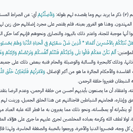
قوله:
وَلأضِلَّنَّهُمْ
أي: عن الصراط المستقي
اله المهتدون. وهذا هو الغرور بعينه، فلم يقتصر على مجرد إضلالهم حتى زين 
ا أنها موجبة للجنة، واعتبر ذلك باليهود والنصارى ونحوهم فإنهم كما حكى ال
لْ نُنَبِّئُكُمْ بِالأخْسَرِينَ أَعْمَالا * الَّذِينَ ضَلَّ سَعْيُهُمْ فِي الْحَيَاةِ الدُّنْيَا وَهُمْ يَحْسَبُو
للمؤمنين:
أَلَمْ نَكُنْ مَعَكُمْ قَالُوا بَلَى وَلَكِنَّكُمْ فَتَنْتُمْ أَنْفُسَكُمْ وَتَرَبَّصْتُمْ وَارْتَبْتُمْ وَغَرَّت
ذانها، وذلك كالبحيرة والسائبة والوصيلة والحام فنبه ببعض ذلك على جميعه
الفاسدة والأحكام الجائرة ما هو من أكبر الإضلال.
وَلآمُرَنَّهُمْ فَلَيُغَيِّرُنَّ خَلْقَ اللَّه
الشيطان فغيروا خلقة الرحمن.
عتقاد أن ما يصنعون بأيديهم أحسن من خلقة الرحمن، وعدم الرضا بتقديره وت
حق وإيثاره، فجاءتهم الشياطين فاجتالتهم عن هذا الخلق الجميل، وزينت لهم 
ه أو ينصِّرانه أو يمجِّسانه، ونحو ذلك مما يغيرون به ما فطر الله عليه العبا
. لولا لطف الله وكرمه بعباده المخلصين لجرى عليهم ما جرى على هؤلاء الم