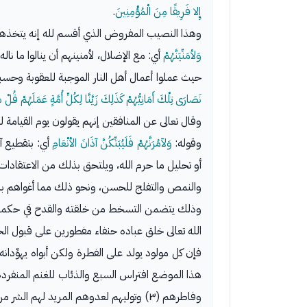
إِلا فَرِيقًا مِنَ الْمُؤْمِنِينَ
.
وهذا النصيب المفروض الذي أقسم لله إنه يتخذهم (٢) ذكر ما يريد بهم وما يقصده لهم ب
وَلأمَنِّيَنَّهُمْ
أي: مع الإضلال، لأمنينهم أن ينالوا ما ن
حيث عملوا أعمال أهل النار الموجبة للعقوبة وحسبو
نَصَارَى تِلْكَ أَمَانِيُّهُمْ
كَذَلِكَ زَيَّنَّا لِكُلِّ أُمَّةٍ عَمَلَهُمْ
قُلْ هَ
وقال تعالى عن المنافقين إنهم يقولون يوم القيامة 
وقوله:
وَلآمُرَنَّهُمْ فَلَيُبَتِّكُنَّ آذَانَ الأنْعَامِ
أي: بتقطيع آ
أو تحليل ما حرم الله، ويلتحق بذلك من الاعتقادات 
والنمص والتفلج للحسن، ونحو ذلك مما أغواهم به 
وذلك يتضمن التسخط من خلقته والقدح في حكمته، وا
الله تعالى خلق عباده حنفاء مفطورين على قبول ال
فإن كل مولود يولد على الفطرة ولكن أبواه يهوِّدان
هذا الموضع افتراس السبع والذئاب للغنم المنفردة
وفاطرهم (٣) وتوليهم لعدوهم المريد لهم الشر من كل وجه، فخسروا الدنيا والآخرة، ورجعوا بالخيبة والصفقة الخاسرة، ولهذا قال: