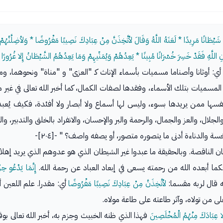
َيْطَانًا مَرِيدًا * لَعَنَهُ اللَّهُ وَقَالَ لأتَّخِذَنَّ مِنْ عِبَادِكَ نَصِيبًا مَفْرُوضًا * وَلأضِلَّنَّهُمْ وَلأمَن
دُونِ اللَّهِ فَقَدْ خَسِرَ خُسْرَانًا مُبِينًا * يَعِدُهُمْ وَيُمَنِّيهِمْ وَمَا يَعِدُهُمُ الشَّيْطَانُ إِلا غُرُو
ا، أي: أوثانا وأصناما مسميات بأسماء الإناث كـ "العزى" و "مناة" ونحوهما، 
ميات بتلك الأسماء، وفقدها لصفات الكمال، كما أخبر الله تعالى في غير موض
ر أنفسها ممن يريدها بسوء، وليس لها أسماع ولا أبصار ولا أفئدة، فكيف يُ
لال، والعز والجمال، والرحمة والبر والإحسان، والانفراد بالخلق والتدبير، وا
 والدناءة أدنى ما يتصوره متصور، أو يصفه واصف؟ " -[٢٠٤]-
هذه الأوثان الناقصة. وبالحقيقة ما عبدوا غير الشيطان الذي هو عدوهم الذي يريد 
فكما أبعده الله من رحمته يسعى في إبعاد العباد عن رحمة الله.
إِنَّمَا يَدْعُو حِ
نه قال لربه مقسما:
لأتَّخِذَنَّ مِنْ عِبَادِكَ نَصِيبًا مَفْرُوضًا
أي: مقدرا. علم اللعين أن
 من تولاه، وآثر طاعته على طاعة مولاه.
ِلا عِبَادَكَ مِنْهُمُ الْمُخْلَصِينَ
فهذا الذي ظنه الخبيث وجزم به، أخبر الله تعالى بوق