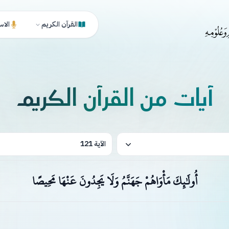
القرآن الكريم
الاس
آيات من القرآن الكريم
الآية 121
أُولَٰئِكَ مَأْوَاهُمْ جَهَنَّمُ وَلَا يَجِدُونَ عَنْهَا مَحِيصًا