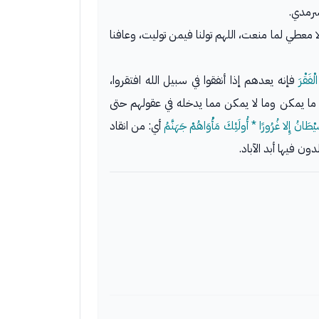
سرمدي.
لا معطي لما منعت، اللهم تولنا فيمن توليت، وعافنا
ْفَقْرَ
فإنه يعدهم إذا أنفقوا في سبيل الله افتقروا،
ل ما يمكن وما لا يمكن مما يدخله في عقولهم حتى
يْطَانُ إِلا غُرُورًا * أُولَئِكَ مَأْوَاهُمْ جَهَنَّمُ
أي: من انقاد
ن فيها أبد الآباد.