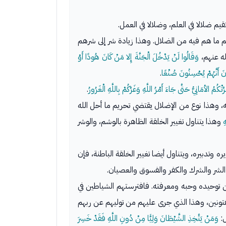
م ضلالا في العلم، وضلالا في العمل.
لهم ما هم فيه من الضلال. وهذا زيادة شر إلى شرهم
له عنهم،
وَقَالُوا لَنْ يَدْخُلَ الْجَنَّةَ إِلا مَنْ كَانَ هُودًا أَوْ
نَ أَنَّهُمْ يُحْسِنُونَ صُنْعًا
.
ْكُمُ الأمَانِيُّ حَتَّى جَاءَ أَمْرُ اللَّهِ وَغَرَّكُمْ بِاللَّهِ الْغَرُورُ
.
، وهذا نوع من الإضلال يقتضي تحريم ما أحل الله
ِ
وهذا يتناول تغيير الخلقة الظاهرة بالوشم، والوشر
دبيره، ويتناول أيضا تغيير الخلقة الباطنة، فإن
الشر والشرك والكفر والفسوق والعصيان.
د من توحيده وحبه ومعرفته. فافترستهم الشياطين في
فتونين، وهذا الذي جرى عليهم من توليهم عن ربهم
وَمَنْ يَتَّخِذِ الشَّيْطَانَ وَلِيًّا مِنْ دُونِ اللَّهِ فَقَدْ خَسِرَ