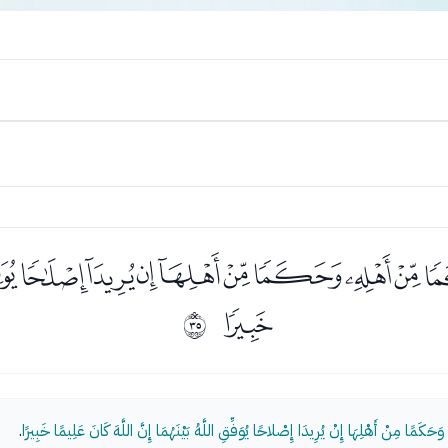
ﮅﮆﮇﮈﮉﮊﮋﮌﮍ
ﮔ
ﰢ
َكَمًا مِنْ أَهْلِهَا إِنْ يُرِيدَا إِصْلاحًا يُوَفِّقِ اللَّهُ بَيْنَهُمَا إِنَّ اللَّهَ كَانَ عَلِيمًا خَبِيرًا
.