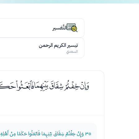
التَّفسير
تيسير الكريم الرحمن
السعدي
ﭾﭿﮀﮁﮂﮃﮄ
٣٥
وَإِنْ خِفْتُمْ شِقَاقَ بَيْنِهِمَا فَابْعَثُوا حَكَمًا مِنْ أَهْلِهِ وَح