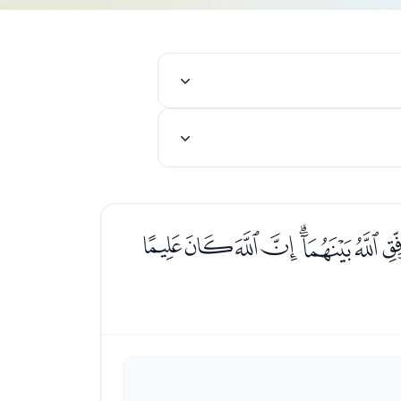
ﮎﮏﮐﮑﮒﮓ