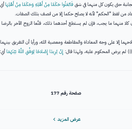
مجانبة حتى يكون كل منهما في شق
فَابْعَثُوا حَكَمًا مِنْ أَهْلِهِ وَحَكَمًا مِنْ أَهْلِهَا
أي:
اد من لفظ "الحكم" لأنه لا يصلح حكما إلا من اتصف بتلك الصفات.
كلا منهما ما يجب، فإن لم يستطع أحدهما ذلك، قنَّعا الزوج الآخر بالرضا 
ما إلا على وجه المعاداة والمقاطعة ومعصية الله، ورأيا أن التفريق بينهما 
:
إِنْ يُرِيدَا إِصْلاحًا يُوَفِّقِ اللَّهُ بَيْنَهُمَا
أي: 
صفحة رقم 177
عرض المزيد