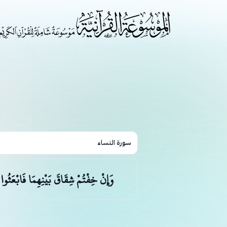
سورة النساء
وَإِنْ خِفْتُمْ شِقَاقَ بَيْنِهِمَا فَابْعَثُوا 