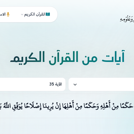
القرآن الكريم
الاس
آيات من القرآن الكريم
الآية 35
حَكَمًا مِنْ أَهْلِهِ وَحَكَمًا مِنْ أَهْلِهَا إِنْ يُرِيدَا إِصْلَاحًا يُوَفِّقِ اللَّهُ بَيْ