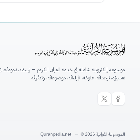
موسوعة إلكترونية شاملة في خدمة القرآن الكريم — رَسمُه، تجويدُه، تِلاو
تفسيرُه، ترجماتُه، علومُه، قِراءاتُه، موضوعاتُه، وتدبُّراتُه.
الموسوعة القرآنية
—
Quranpedia.net
© 2026