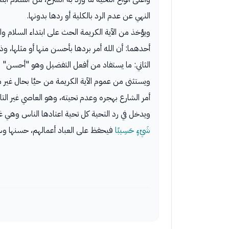
النهي عن عدم الرد بالكلية أو ردها بدونها.
ويؤخذ من الآية الكريمة الحث على ابتداء السلام و
أحدهما: أن الله أمر بردها بأحسن منها أو مثلها، وذ
الثاني: ما يستفاد من أفعل التفضيل وهو "أحسن" ا
ويستثنى من عموم الآية الكريمة من حيَّا بحال غير
أمر الشارع بهجره وعدم تحيته، وهو العاصي غير التائب
ويدخل في رد التحية كل تحية اعتادها الناس وهي غي
شَيْءٍ حَسِيبًا
فيحفظ على العباد أعمالهم، حسنها وسي