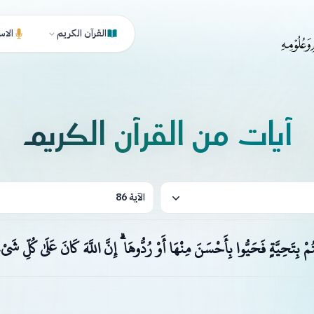
القرآن الكريم
الاس
آيات من القرآن الكريم
الآية 86
تُمْ بِتَحِيَّةٍ فَحَيُّوا بِأَحْسَنَ مِنْهَا أَوْ رُدُّوهَا ۗ إِنَّ اللَّهَ كَانَ عَلَىٰ كُلِّ شَ