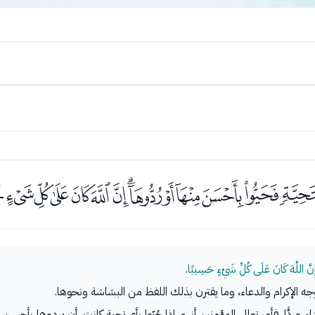
ﰂﰃﰄﰅﰆﰇﰈﰉﰊﰋﰌﰍ
 إِنَّ اللَّهَ كَانَ عَلَى كُلِّ شَيْءٍ حَسِيبًا
.
جه الإكرام والدعاء، وما يقترن بذلك اللفظ من البشاشة ونحوها.
اء وردًّا. فأمر تعالى المؤمنين أنهم إذا حُيّوا بأي تحية كانت، أن يردوها بأ