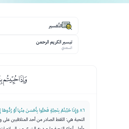
التَّفسير
تيسير الكريم الرحمن
السعدي
ﯿﰀﰁ
٨٦
وَإِذَا حُيِّيتُمْ بِتَحِيَّةٍ فَحَيُّوا بِأَحْسَنَ مِنْهَا أَوْ رُدُّوهَا
التحية هي: اللفظ الصادر من أحد المتلاقيين على و
وأعلى أنواع التحية ما ورد به الشرع، من السلام ابتد