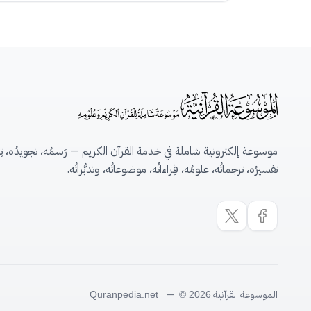
موسوعة إلكترونية شاملة في خدمة القرآن الكريم — رَسمُه، تجويدُه، تِلاو
تفسيرُه، ترجماتُه، علومُه، قِراءاتُه، موضوعاتُه، وتدبُّراتُه.
الموسوعة القرآنية
—
Quranpedia.net
© 2026