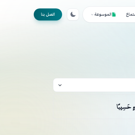
تماع
الموسوعة
اتصل بنا
يْءٍ حَسِيبًا