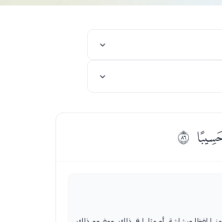
ﰎ
ﱕ
حسن منها لفظا وبشاشة، أو مثلها في ذلك. ومفهوم ذلك