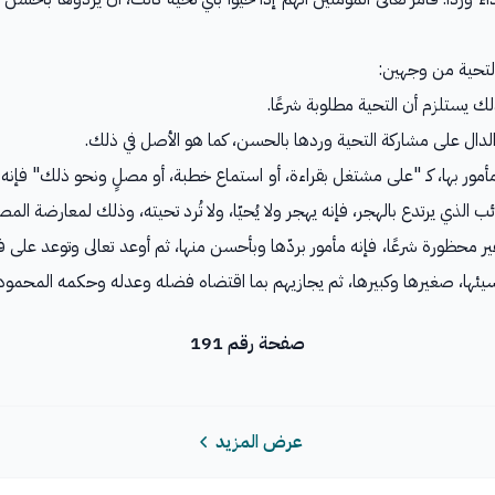
التحية من وجهين:
لك يستلزم أن التحية مطلوبة شرعًا.
لدال على مشاركة التحية وردها بالحسن، كما هو الأصل في ذلك.
 مأمور بها، كـ "على مشتغل بقراءة، أو استماع خطبة، أو مصلٍ ونحو ذلك" فإ
 الذي يرتدع بالهجر، فإنه يهجر ولا يُحيّا، ولا تُرد تحيته، وذلك لمعارضة المص
ر محظورة شرعًا، فإنه مأمور بردّها وبأحسن منها، ثم أوعد تعالى وتوعد على
ئها، صغيرها وكبيرها، ثم يجازيهم بما اقتضاه فضله وعدله وحكمه المحمود.
صفحة رقم 191
عرض المزيد