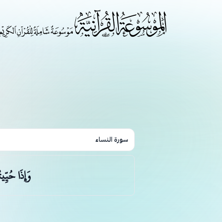
سورة النساء
وَإِذَا حُيِّي