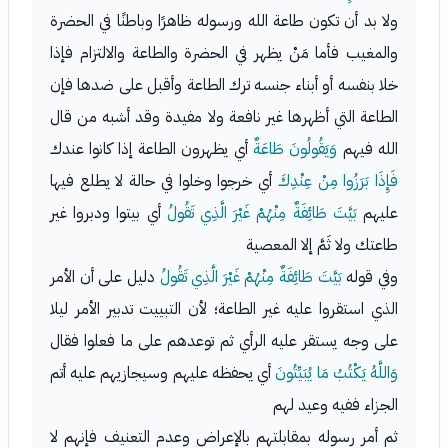
ولا بد أن تكون طاعة الله ورسوله ظاهرًا وباطنًا في الحضرة
والمغيب فأما مَنْ يظهر في الحضرة والطاعة والالتزام فإذا
خلا بنفسه أو أبناء جنسه ترك الطاعة وأقبل على ضدها فإن
الطاعة التي أظهرها غير نافعة ولا مفيدة وقد أشبه من قال
الله فيهم
وَيَقُولُونَ طَاعَةٌ
أي يظهرون الطاعة إذا كانوا عندك
فَإِذَا بَرَزُوا مِنْ عِنْدِكَ
أي خرجوا وخلوا في حالة لا يطلع فيها
عليهم
بَيَّتَ طَائِفَةٌ مِنْهُمْ غَيْرَ الَّذِي تَقُولُ
أي بيتوا ودبروا غير
طاعتك ولا ثَمَّ إلا المعصية
وفي قوله
بَيَّتَ طَائِفَةٌ مِنْهُمْ غَيْرَ الَّذِي تَقُولُ
دليل على أن الأمر
الذي استقروا عليه غير الطاعة؛ لأن التبييت تدبير الأمر ليلا
على وجه يستقر عليه الرأي ثم توعدهم على ما فعلوا فقال
وَاللَّهُ يَكْتُبُ مَا يُبَيِّتُونَ
أي يحفظه عليهم وسيجازيهم عليه أتم
الجزاء ففيه وعيد لهم
ثم أمر رسوله بمقابلتهم بالإعراض وعدم التعنيف فإنهم لا