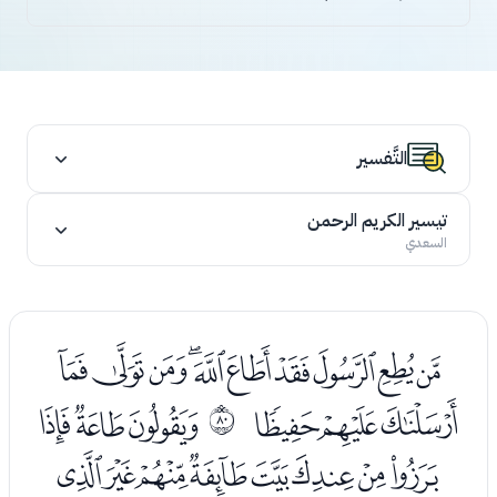
التَّفسير
تيسير الكريم الرحمن
السعدي
ﭑﭒﭓﭔﭕﭖﭗﭘﭙﭚ
ﭛﭜﭝ
ﭟﭠﭡ
ﱏ
ﭢﭣﭤﭥﭦﭧﭨﭩ