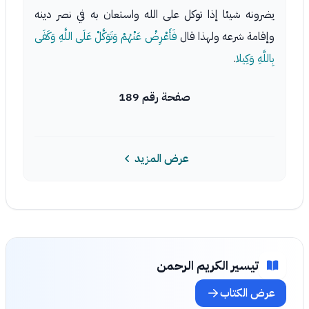
يضرونه شيئا إذا توكل على الله واستعان به في نصر دينه
وإقامة شرعه ولهذا قال
فَأَعْرِضْ عَنْهُمْ وَتَوَكَّلْ عَلَى اللَّهِ وَكَفَى
بِاللَّهِ وَكِيلا
.
صفحة رقم 189
عرض المزيد
تيسير الكريم الرحمن
عرض الكتاب