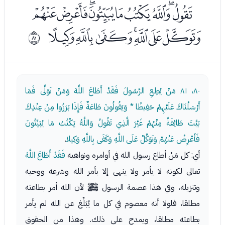
ﭪﭫﭬﭭﭮﭯﭰﭱﭲ
ﭳﭴﭵﭶﭷﭸﭹ
ﱐ
٨٠، ٨١
مَنْ يُطِعِ الرَّسُولَ فَقَدْ أَطَاعَ اللَّهَ وَمَنْ تَوَلَّى فَمَا
أَرْسَلْنَاكَ عَلَيْهِمْ حَفِيظًا * وَيَقُولُونَ طَاعَةٌ فَإِذَا بَرَزُوا مِنْ عِنْدِكَ
بَيَّتَ طَائِفَةٌ مِنْهُمْ غَيْرَ الَّذِي تَقُولُ وَاللَّهُ يَكْتُبُ مَا يُبَيِّتُونَ
فَأَعْرِضْ عَنْهُمْ وَتَوَكَّلْ عَلَى اللَّهِ وَكَفَى بِاللَّهِ وَكِيلا
.
أي: كل مَنْ أطاع رسول الله في أوامره ونواهيه
فَقَدْ أَطَاعَ اللَّهَ
تعالى لكونه لا يأمر ولا ينهى إلا بأمر الله وشرعه ووحيه
وتنزيله، وفي هذا عصمة الرسول ﷺ لأن الله أمر بطاعته
مطلقا، فلولا أنه معصوم في كل ما يُبَلِّغ عن الله لم يأمر
بطاعته مطلقا، ويمدح على ذلك. وهذا من الحقوق