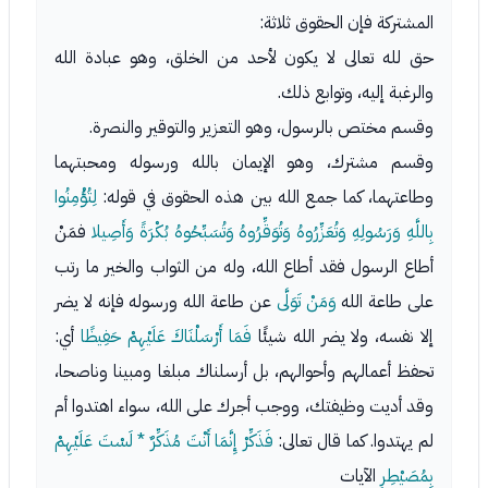
المشتركة فإن الحقوق ثلاثة:
حق لله تعالى لا يكون لأحد من الخلق، وهو عبادة الله
والرغبة إليه، وتوابع ذلك.
وقسم مختص بالرسول، وهو التعزير والتوقير والنصرة.
وقسم مشترك، وهو الإيمان بالله ورسوله ومحبتهما
وطاعتهما، كما جمع الله بين هذه الحقوق في قوله:
لِتُؤْمِنُوا
بِاللَّهِ وَرَسُولِهِ وَتُعَزِّرُوهُ وَتُوَقِّرُوهُ وَتُسَبِّحُوهُ بُكْرَةً وَأَصِيلا
فمَنْ
أطاع الرسول فقد أطاع الله، وله من الثواب والخير ما رتب
على طاعة الله
وَمَنْ تَوَلَّى
عن طاعة الله ورسوله فإنه لا يضر
إلا نفسه، ولا يضر الله شيئًا
فَمَا أَرْسَلْنَاكَ عَلَيْهِمْ حَفِيظًا
أي:
تحفظ أعمالهم وأحوالهم، بل أرسلناك مبلغا ومبينا وناصحا،
وقد أديت وظيفتك، ووجب أجرك على الله، سواء اهتدوا أم
لم يهتدوا. كما قال تعالى:
فَذَكِّرْ إِنَّمَا أَنْتَ مُذَكِّرٌ * لَسْتَ عَلَيْهِمْ
بِمُصَيْطِرٍ
الآيات