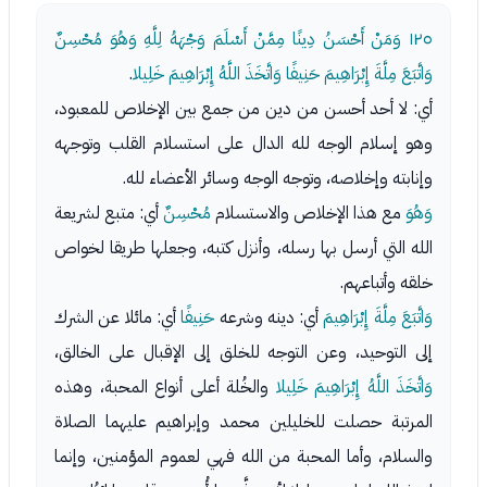
١٢٥
وَمَنْ أَحْسَنُ دِينًا مِمَّنْ أَسْلَمَ وَجْهَهُ لِلَّهِ وَهُوَ مُحْسِنٌ
وَاتَّبَعَ مِلَّةَ إِبْرَاهِيمَ حَنِيفًا وَاتَّخَذَ اللَّهُ إِبْرَاهِيمَ خَلِيلا
.
أي: لا أحد أحسن من دين من جمع بين الإخلاص للمعبود،
وهو إسلام الوجه لله الدال على استسلام القلب وتوجهه
وإنابته وإخلاصه، وتوجه الوجه وسائر الأعضاء لله.
وَهُوَ
مع هذا الإخلاص والاستسلام
مُحْسِنٌ
أي: متبع لشريعة
الله التي أرسل بها رسله، وأنزل كتبه، وجعلها طريقا لخواص
خلقه وأتباعهم.
وَاتَّبَعَ مِلَّةَ إِبْرَاهِيمَ
أي: دينه وشرعه
حَنِيفًا
أي: مائلا عن الشرك
إلى التوحيد، وعن التوجه للخلق إلى الإقبال على الخالق،
وَاتَّخَذَ اللَّهُ إِبْرَاهِيمَ خَلِيلا
والخُلة أعلى أنواع المحبة، وهذه
المرتبة حصلت للخليلين محمد وإبراهيم عليهما الصلاة
والسلام، وأما المحبة من الله فهي لعموم المؤمنين، وإنما