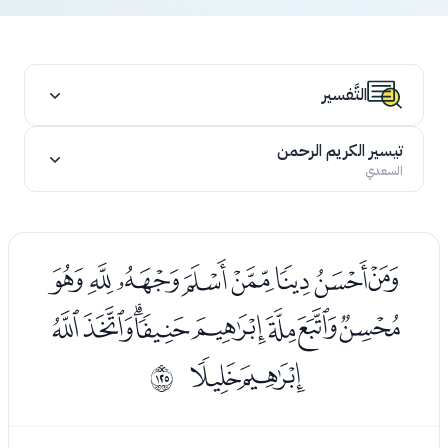
التَّفسير
تيسير الكريم الرحمن
السعدي
ﮐﮑﮒﮓﮔﮕﮖﮗ
ﮘﮙﮚﮛﮜﮝﮞﮟ
ﮠﮡ
ﱼ