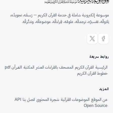
موسوعة إلكترونية شاملة في خدمة القرآن الكريم — رَسمُه، تجويدُه،
تِلاواتُه، تفسيرُه، ترجماتُه، علومُه، قِراءاتُه، موضوعاتُه، وتدبُّراتُه.
روابط سريعة
الرئيسية
القرآن الكريم
المصحف بالقراءات العشر
المكتبة
القرآن pdf
خطوط القرآن الكريم
المزيد
عن الموقع
الموضوعات القرآنية
شجرة المحتوى
اتصل بنا
API
Open Source