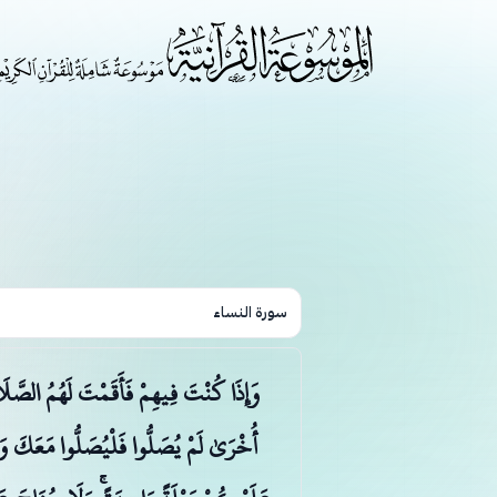
سورة النساء
وَإِذَا كُنْتَ فِيهِمْ فَأَقَمْتَ لَهُمُ الصَّلَ
أُخْرَىٰ لَمْ يُصَلُّوا فَلْيُصَلُّوا مَعَكَ و