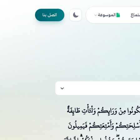
تماع
الموسوعة
اتصل بنا
يَكُونُوا مِنْ وَرَائِكُمْ وَلْتَأْتِ طَائِفَةٌ
 أَسْلِحَتِكُمْ وَأَمْتِعَتِكُمْ فَيَمِيلُونَ