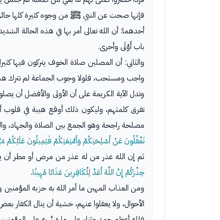
فإنها صحت عن النبي ﷺ من وجوه كثيرة كلها جائز
أحدهما: أن الله تعالى أمر بها في هذه الحالة الشد
باب أَوْلَى وأحرى.
والثاني: أن المصلين صلاة الخوف يتركون فيها كثيرا
واجب ومستحب، فلولا وجوب الجماعة لم تترك هذه ال
وتدل الآية الكريمة على أن الأولى والأفضل أن يص
تفرق كلمتهم، وليكون ذلك أوقع هيبة في قلوب أع
مصلحة راجحة وهو الجمع بين الصلاة والجهاد، والح
تَغْفُلُونَ عَنْ أَسْلِحَتِكُمْ وَأَمْتِعَتِكُمْ فَيَمِيلُونَ عَلَيْكُمْ مَيْ
ثم إن الله عذر من له عذر من مرض أو مطر أن 
حِذْرَكُمْ إِنَّ اللَّهَ أَعَدَّ لِلْكَافِرِينَ عَذَابًا مُهِينًا
.
ومن العذاب المهين ما أمر الله به حزبه المؤمن
الأحوال، ولا يغفلوا عنهم، خشية أن ينال الكفار بع
فلله أعظم حمد وثناء على ما مَنَّ به على المؤمنين