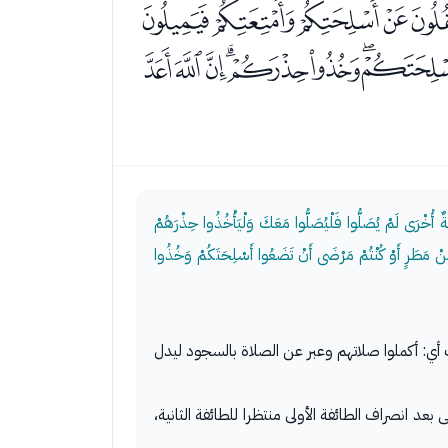
ﭲﭳﭴﭵﭶ
ﮊﮋﮌﮍﮎﮏﮐ
ةٌ أُخْرَى لَمْ يُصَلُّوا فَلْيُصَلُّوا مَعَكَ وَلْيَأْخُذُوا حِذْرَهُمْ
ى مِنْ مَطَرٍ أَوْ كُنْتُمْ مَرْضَى أَنْ تَضَعُوا أَسْلِحَتَكُمْ وَخُذُوا
أي: أكملوا صلاتهم وعبر عن الصلاة بالسجود ليدل
عد انصراف الطائفة الأولى منتظرا للطائفة الثانية،