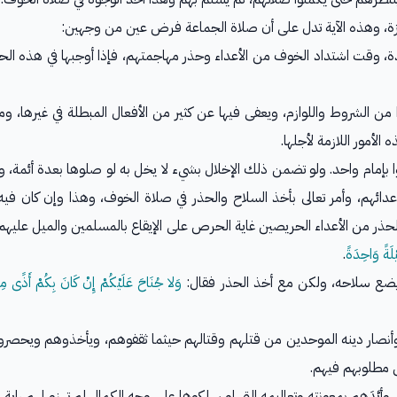
ة، وهذه الآية تدل على أن صلاة الجماعة فرض عين من وجهين:
يدة، وقت اشتداد الخوف من الأعداء وحذر مهاجمتهم، فإذا أوجبها في هذه الحا
 من الشروط واللوازم، ويعفى فيها عن كثير من الأفعال المبطلة في غيرها، وم
أمور اللازمة لأجلها.
لوا بإمام واحد. ولو تضمن ذلك الإخلال بشيء لا يخل به لو صلوها بعدة أئمة،
دائهم، وأمر تعالى بأخذ السلاح والحذر في صلاة الخوف، وهذا وإن كان ف
ذر من الأعداء الحريصين غاية الحرص على الإيقاع بالمسلمين والميل عليهم 
لَةً وَاحِدَةً
.
يضع سلاحه، ولكن مع أخذ الحذر فقال:
وَلا جُنَاحَ عَلَيْكُمْ إِنْ كَانَ بِكُمْ أَذًى م
ين وأنصار دينه الموحدين من قتلهم وقتالهم حيثما ثقفوهم، ويأخذوهم ويحص
ض مطلوبهم فيهم.
، وأيَّدَهم بمعونته وتعاليمه التي لو سلكوها على وجه الكمال لم تهزم لهم را