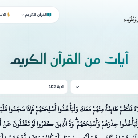
القرآن الكريم
الاس
آيات من القرآن الكريم
الآية 102
اةَ فَلْتَقُمْ طَائِفَةٌ مِنْهُمْ مَعَكَ وَلْيَأْخُذُوا أَسْلِحَتَهُمْ فَإِذَا سَجَدُوا فَلْ
َلْيَأْخُذُوا حِذْرَهُمْ وَأَسْلِحَتَهُمْ ۗ وَدَّ الَّذِينَ كَفَرُوا لَوْ تَغْفُلُونَ عَنْ