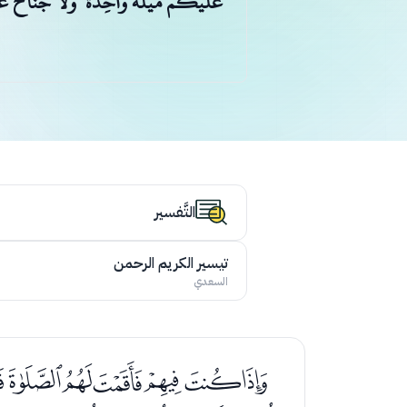
عَلَيْكُمْ مَيْلَةً وَاحِدَةً ۚ وَلَا جُنَاحَ عَ
التَّفسير
تيسير الكريم الرحمن
السعدي
ﭑﭒﭓﭔﭕﭖ