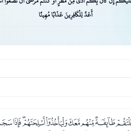
لَيْكُمْ إِنْ كَانَ بِكُمْ أَذًى مِنْ مَطَرٍ أَوْ كُنْتُمْ مَرْضَىٰ أَنْ تَضَعُوا أَسْل
أَعَدَّ لِلْكَافِرِينَ عَذَابًا مُهِينًا
ﭗﭘﭙﭚﭛﭜﭝﭞﭟ