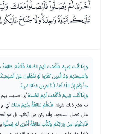
ﭥﭦﭧﭨﭩﭪ
ﭷﭸﭹﭺﭻﭼﭽﭾ
وَإِذَا كُنْتَ فِيهِمْ فَأَقَمْتَ لَهُمُ الصَّلاةَ فَلْتَقُمْ طَائِفَةٌ م
وَأَسْلِحَتَهُمْ وَدَّ الَّذِينَ كَفَرُوا لَوْ تَغْفُلُونَ عَنْ أَسْلِحَتِ
حِذْرَكُمْ إِنَّ اللَّهَ أَعَدَّ لِلْكَافِرِينَ عَذَابًا مُهِينًا
.
وَإِذَا كُنْتَ فِيهِمْ فَأَقَمْتَ لَهُمُ الصَّلاةَ
أي: صليت بهم صل
ثم فسَّر ذلك بقوله:
فَلْتَقُمْ طَائِفَةٌ مِنْهُمْ مَعَكَ
أي: وط
على فضل السجود، وأنه ركن من أركانها، بل هو أعظم 
فَلْيَكُونُوا مِنْ وَرَائِكُمْ وَلْتَأْتِ طَائِفَةٌ أُخْرَى لَمْ يُصَلُّوا
وه
فإذا حضروا صلى بهم ما بقي من صلاته ثم جلس ينت