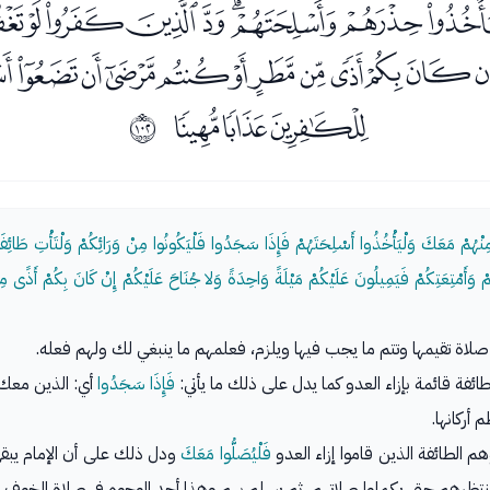
ﭫﭬﭭﭮﭯﭰﭱ
ﭿﮀﮁﮂﮃﮄﮅﮆﮇﮈﮉ
ﮑﮒﮓ
ﱥ
ِنْهُمْ مَعَكَ وَلْيَأْخُذُوا أَسْلِحَتَهُمْ فَإِذَا سَجَدُوا فَلْيَكُونُوا مِنْ وَرَائِكُمْ وَلْتَأْتِ طَائِفَ
كُمْ وَأَمْتِعَتِكُمْ فَيَمِيلُونَ عَلَيْكُمْ مَيْلَةً وَاحِدَةً وَلا جُنَاحَ عَلَيْكُمْ إِنْ كَانَ بِكُمْ أَذً
اة تقيمها وتتم ما يجب فيها ويلزم، فعلمهم ما ينبغي لك ولهم فعله.
ائفة قائمة بإزاء العدو كما يدل على ذلك ما يأتي:
فَإِذَا سَجَدُوا
أي: الذين معك 
أركانها.
م الطائفة الذين قاموا إزاء العدو
فَلْيُصَلُّوا مَعَكَ
ودل ذلك على أن الإمام يبقى ب
ظرهم حتى يكملوا صلاتهم، ثم يسلم بهم وهذا أحد الوجوه في صلاة الخوف.