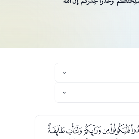
ِحَتَكُمْ ۖ وَخُذُوا حِذْرَكُمْ ۗ إِنَّ اللَّهَ
ﭠﭡﭢﭣﭤ