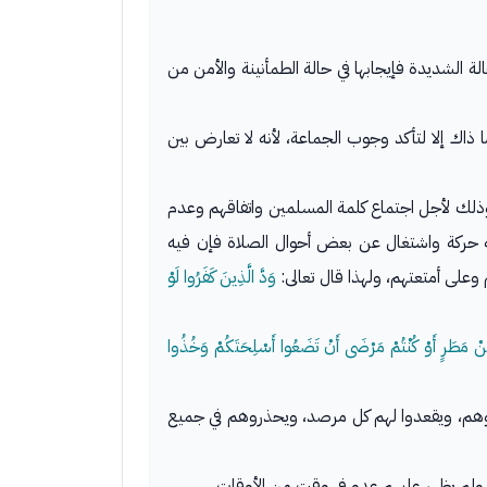
لة الشديدة فإيجابها في حالة الطمأنينة والأمن من
ا ذاك إلا لتأكد وجوب الجماعة، لأنه لا تعارض بين
 وذلك لأجل اجتماع كلمة المسلمين واتفاقهم وعدم
يه حركة واشتغال عن بعض أحوال الصلاة فإن فيه
وعلى أمتعتهم، ولهذا قال تعالى:
وَدَّ الَّذِينَ كَفَرُوا لَوْ
ِنْ مَطَرٍ أَوْ كُنْتُمْ مَرْضَى أَنْ تَضَعُوا أَسْلِحَتَكُمْ وَخُذُوا
روهم، ويقعدوا لهم كل مرصد، ويحذروهم في جميع
ية، ولم يظهر عليهم عدو في وقت من الأوقات.