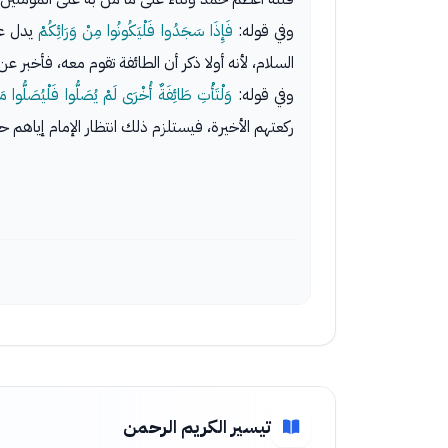
وفي قوله:
فَإِذَا سَجَدُوا فَلْيَكُونُوا مِنْ وَرَائِكُمْ
يدل عل
السلام، لأنه أولا ذكر أن الطائفة تقوم معه، فأخبر
وفي قوله:
وَلْتَأْتِ طَائِفَةٌ أُخْرَى لَمْ يُصَلُّوا فَلْيُصَلُّوا 
ركعتهم الأخيرة، فيستلزم ذلك انتظار الإمام إياهم 
تيسير الكريم الرحمن