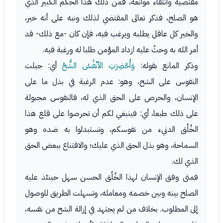
مقتضيه وانتفاء موانعه، فمن ذلك هذا الحكم الكبير الذي
هو الصلح، فذكر تعالى المقتضي لذلك ونبه على أنه خير،
والخير كل عاقل يطلبه ويرغب فيه، فإن كان -مع ذلك- قد
أمر الله به وحثّ عليه ازداد المؤمن طلبا له ورغبة فيه.
وذكر المانع بقوله:
وَأُحْضِرَتِ الأنْفُسُ الشُّحّ
أي: جبلت
النفوس على الشح، وهو: عدم الرغبة في بذل ما على
الإنسان، والحرص على الحق الذي له، فالنفوس مجبولة
على ذلك طبعا، أي: فينبغي لكم أن تحرصوا على قلع هذا
الخُلُق الدنيء من نفوسكم، وتستبدلوا به ضده وهو
السماحة، وهو بذل الحق الذي عليك؛ والاقتناع ببعض الحق
الذي لك.
فمتى وفق الإنسان لهذا الخُلُق الحسن سهل حينئذ عليه
الصلح بينه وبين خصمه ومعامله، وتسهلت الطريق للوصول
إلى المطلوب. بخلاف من لم يجتهد في إزالة الشح من نفسه،