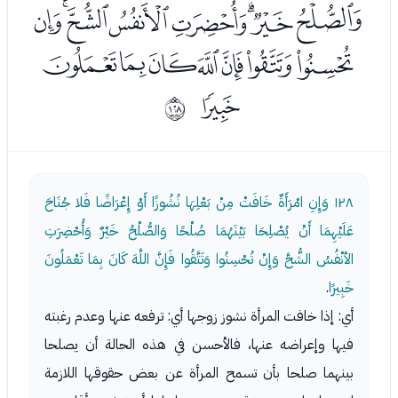
ﭡﭢﭣﭤﭥﭦﭧﭨ
ﭩﭪﭫﭬﭭﭮﭯ
ﭰ
ﱿ
١٢٨
وَإِنِ امْرَأَةٌ خَافَتْ مِنْ بَعْلِهَا نُشُوزًا أَوْ إِعْرَاضًا فَلا جُنَاحَ
عَلَيْهِمَا أَنْ يُصْلِحَا بَيْنَهُمَا صُلْحًا وَالصُّلْحُ خَيْرٌ وَأُحْضِرَتِ
الأنْفُسُ الشُّحَّ وَإِنْ تُحْسِنُوا وَتَتَّقُوا فَإِنَّ اللَّهَ كَانَ بِمَا تَعْمَلُونَ
خَبِيرًا
.
أي: إذا خافت المرأة نشوز زوجها أي: ترفعه عنها وعدم رغبته
فيها وإعراضه عنها، فالأحسن في هذه الحالة أن يصلحا
بينهما صلحا بأن تسمح المرأة عن بعض حقوقها اللازمة