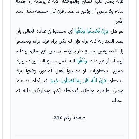
فإنه يعسر عليه الصلح والموافقة، لأنه لا يرضيه إلا جميع
ماله، ولا يرضى أن يؤدي ما عليه، فإن كان خصمه مثله اشتد
الأمر.
ثم قال:
وَإِنْ تُحْسِنُوا وَتَتَّقُوا
أي: تحسنوا في عبادة الخالق بأن
يعبد العبد ربه كأنه يراه فإن لم يكن يراه فإنه يراه، وتحسنوا
إلى المخلوقين بجميع طرق الإحسان، من نفع بمال، أو علم،
أو جاه، أو غير ذلك.
وَتَتَّقُوا
الله بفعل جميع المأمورات، وترك
جميع المحظورات. أو تحسنوا بفعل المأمور، وتتقوا بترك
المحظور
فَإِنَّ اللَّهَ كَانَ بِمَا تَعْمَلُونَ خَبِيرًا
قد أحاط به علما
وخبرا، بظاهره وباطنه، فيحفظه لكم، ويجازيكم عليه أتم
الجزاء.
صفحة رقم 206