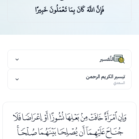
فَإِنَّ اللَّهَ كَانَ بِمَا تَعْمَلُونَ خَبِيرًا
التَّفسير
تيسير الكريم الرحمن
السعدي
ﭑﭒﭓﭔﭕﭖﭗﭘﭙ
ﭚﭛﭜﭝﭞﭟﭠ