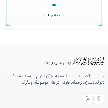
عدد الأجزاء
1
موسوعة إلكترونية شاملة في خدمة القرآن الكريم — رَسمُه، تجويدُه،
تِلاواتُه، تفسيرُه، ترجماتُه، علومُه، قِراءاتُه، موضوعاتُه، وتدبُّراتُه.