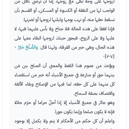
لزوجها على وجه تبقى مع زوجها، إما أن ترضى بأقل من
الواجب لها من النفقة أو الكسوة أو المسكن، أو القسم بأن
تسقط حقها منه، أو تهب يومها وليلتها لزوجها أو لضرتها.
فإذا اتفقا على هذه الحالة فلا جناح ولا بأس عليهما فيها، لا
عليها ولا على الزوج، فيجوز حينئذ لزوجها البقاء معها على
هذه الحال، وهي خير من الفرقة، ولهذا قال:
وَالصُّلْحُ خَيْرٌ
. -
[٢٠٧]-
ويؤخذ من عموم هذا اللفظ والمعنى أن الصلح بين مَن
بينهما حق أو منازعة في جميع الأشياء أنه خير من استقصاء
كل منهما على كل حقه، لما فيها من الإصلاح وبقاء الألفة
والاتصاف بصفة السماح.
وهو جائز في جميع الأشياء إلا إذا أحلّ حراما أو حرّم حلالا
فإنه لا يكون صلحا وإنما يكون جورا.
واعلم أن كل حكم من الأحكام لا يتم ولا يكمل إلا بوجود