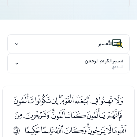
التَّفسير
تيسير الكريم الرحمن
السعدي
ﮬﮭﮮﮯﮰﮱﯓﯔﯕ
ﯖﯗﯘﯙﯚﯛﯜ
ﯝﯞﯟﯠﯡﯢﯣﯤﯥ
ﱧ