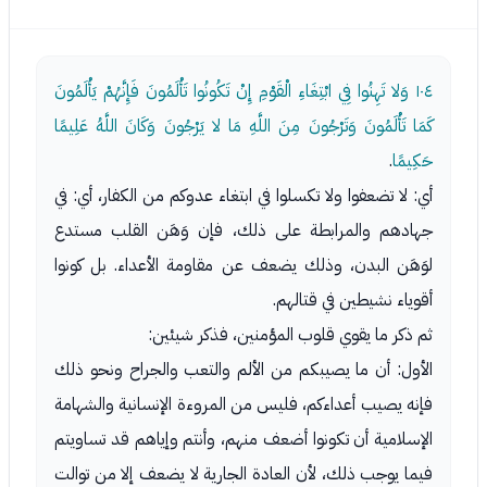
١٠٤
وَلا تَهِنُوا فِي ابْتِغَاءِ الْقَوْمِ إِنْ تَكُونُوا تَأْلَمُونَ فَإِنَّهُمْ يَأْلَمُونَ
كَمَا تَأْلَمُونَ وَتَرْجُونَ مِنَ اللَّهِ مَا لا يَرْجُونَ وَكَانَ اللَّهُ عَلِيمًا
حَكِيمًا
.
أي: لا تضعفوا ولا تكسلوا في ابتغاء عدوكم من الكفار، أي: في
جهادهم والمرابطة على ذلك، فإن وَهَن القلب مستدع
لوَهَن البدن، وذلك يضعف عن مقاومة الأعداء. بل كونوا
أقوياء نشيطين في قتالهم.
ثم ذكر ما يقوي قلوب المؤمنين، فذكر شيئين:
الأول: أن ما يصيبكم من الألم والتعب والجراح ونحو ذلك
فإنه يصيب أعداءكم، فليس من المروءة الإنسانية والشهامة
الإسلامية أن تكونوا أضعف منهم، وأنتم وإياهم قد تساويتم
فيما يوجب ذلك، لأن العادة الجارية لا يضعف إلا من توالت