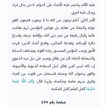
عليه الآلام وانتصر عليه الأعداء على الدوام، لا من يدال مرة،
ويدال عليه أخرى.
الأمر الثاني: أنكم ترجون من الله ما لا يرجون، فترجون الفوز
بثوابه والنجاة من عقابه، بل خواص المؤمنين لهم مقاصد
عالية وآمال رفيعة من نصر دين الله، وإقامة شرعه، واتساع
دائرة الإسلام، وهداية الضالين، وقمع أعداء الدين، فهذه
الأمور توجب للمؤمن المصدق زيادة القوة، وتضاعف النشاط
والشجاعة التامة؛ لأن من يقاتل ويصبر على نيل عزه الدنيوي
إن ناله، ليس كمن يقاتل لنيل السعادة الدنيوية والأخروية،
والفوز برضوان الله وجنته، فسبحان من فاوت بين العباد
وفرق بينهم بعلمه وحكمته، ولهذا قال:
وَكَانَ اللَّهُ عَلِيمًا
حَكِيمًا
كامل العلم كامل الحكمة.
صفحة رقم 199