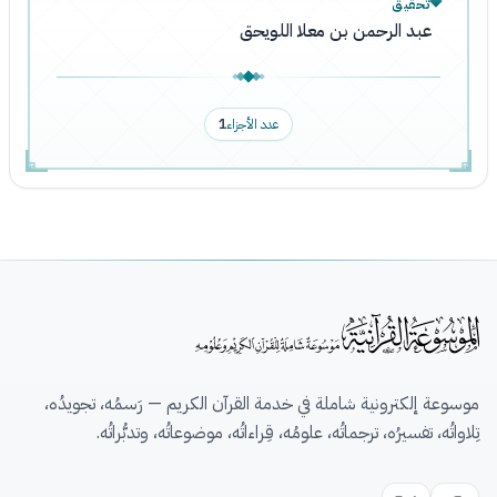
تحقيق
عبد الرحمن بن معلا اللويحق
عدد الأجزاء
1
موسوعة إلكترونية شاملة في خدمة القرآن الكريم — رَسمُه، تجويدُه،
تِلاواتُه، تفسيرُه، ترجماتُه، علومُه، قِراءاتُه، موضوعاتُه، وتدبُّراتُه.