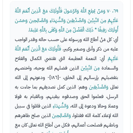
٦٩، ٧٠
وَمَنْ يُطِعِ اللَّهَ وَالرَّسُولَ فَأُولَئِكَ مَعَ الَّذِينَ أَنْعَمَ اللَّهُ
عَلَيْهِمْ مِنَ النَّبِيِّينَ وَالصِّدِّيقِينَ وَالشُّهَدَاءِ وَالصَّالِحِينَ وَحَسُنَ
أُولَئِكَ رَفِيقًا * ذَلِكَ الْفَضْلُ مِنَ اللَّهِ وَكَفَى بِاللَّهِ عَلِيمًا
.
أي: كل مَنْ أطاع الله ورسوله على حسب حاله وقدر الواجب
عليه من ذكر وأنثى وصغير وكبير،
فَأُولَئِكَ مَعَ الَّذِينَ أَنْعَمَ اللَّهُ
عَلَيْهِمْ
أي: النعمة العظيمة التي تقتضي الكمال والفلاح
والسعادة
مِنَ النَّبِيِّينَ
الذين فضلهم الله بوحيه، واختصهم
بتفضيلهم بإرسالهم إلى الخلق، -[١٨٦]- ودعوتهم إلى الله
تعالى
وَالصِّدِّيقِينَ
وهم: الذين كمل تصديقهم بما جاءت به
الرسل، فعلموا الحق وصدقوه بيقينهم، وبالقيام به قولا
وعملا وحالا ودعوة إلى الله،
وَالشُّهَدَاءِ
الذين قاتلوا في سبيل
الله لإعلاء كلمة الله فقتلوا،
وَالصَّالِحِينَ
الذين صلح ظاهرهم
وباطنهم فصلحت أعمالهم، فكل من أطاع الله تعالى كان مع