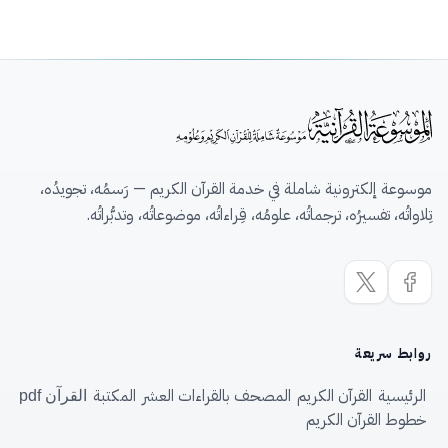
موسوعة إلكترونية شاملة في خدمة القرآن الكريم — رَسمُه، تجويدُه،
تِلاواتُه، تفسيرُه، ترجماتُه، علومُه، قِراءاتُه، موضوعاتُه، وتدبُّراتُه.
روابط سريعة
الرئيسية
القرآن الكريم
المصحف بالقراءات العشر
المكتبة
القرآن pdf
خطوط القرآن الكريم