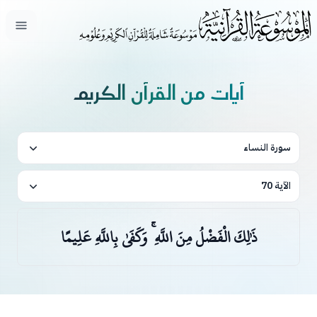
فتح ال
آيات من القرآن الكريم
سورة النساء
الآية 70
ذَٰلِكَ الْفَضْلُ مِنَ اللَّهِ ۚ وَكَفَىٰ بِاللَّهِ عَلِيمًا