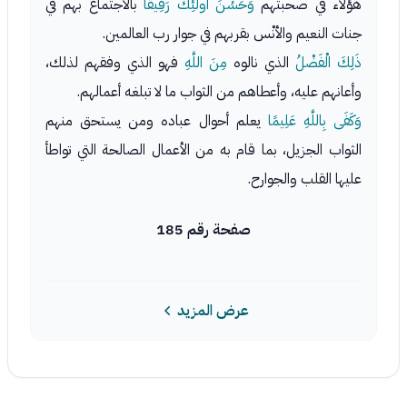
هؤلاء في صحبتهم
وَحَسُنَ أُولَئِكَ رَفِيقًا
بالاجتماع بهم في
جنات النعيم والأنْس بقربهم في جوار رب العالمين.
ذَلِكَ الْفَضْلُ
الذي نالوه
مِنَ اللَّهِ
فهو الذي وفقهم لذلك،
وأعانهم عليه، وأعطاهم من الثواب ما لا تبلغه أعمالهم.
وَكَفَى بِاللَّهِ عَلِيمًا
يعلم أحوال عباده ومن يستحق منهم
الثواب الجزيل، بما قام به من الأعمال الصالحة التي تواطأ
عليها القلب والجوارح.
صفحة رقم 185
عرض المزيد