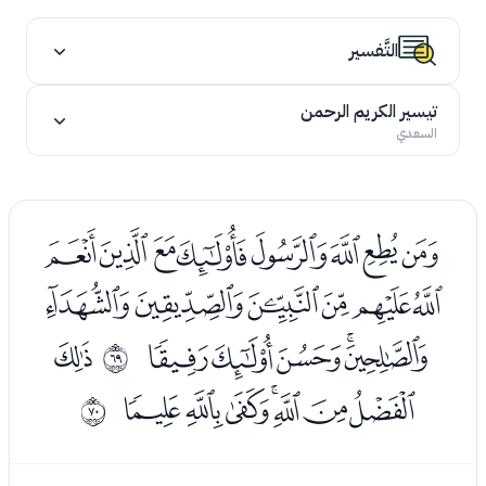
التَّفسير
تيسير الكريم الرحمن
السعدي
ﭹﭺﭻﭼﭽﭾﭿﮀ
ﮁﮂﮃﮄﮅﮆ
ﮇﮈﮉﮊﮋ
ﮍ
ﱄ
ﮎﮏﮐﮑﮒﮓﮔ
ﱅ