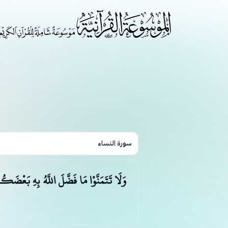
سورة النساء
وَلَا تَتَمَنَّوْا مَا فَضَّلَ اللَّهُ بِهِ بَعْضَكُ