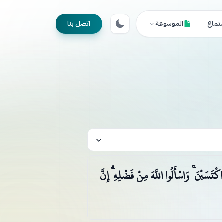
تماع
الموسوعة
اتصل بنا
َسَبْنَ ۚ وَاسْأَلُوا اللَّهَ مِنْ فَضْلِهِ ۗ إِنَّ