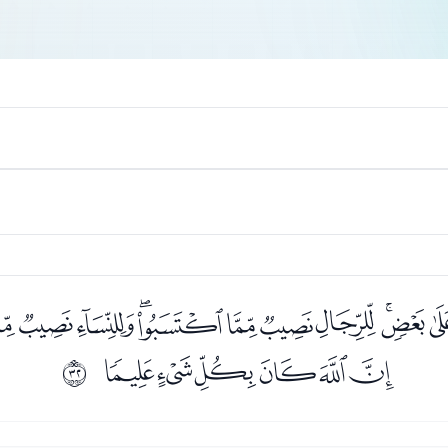
ﮧﮨﮩﮪﮫﮬﮭﮮﮯﮰ
ﯙﯚﯛﯜﯝﯞ
ﰟ