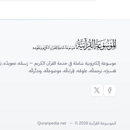
موسوعة إلكترونية شاملة في خدمة القرآن الكريم — رَسمُه، تجويدُه، تِلاو
تفسيرُه، ترجماتُه، علومُه، قِراءاتُه، موضوعاتُه، وتدبُّراتُه.
الموسوعة القرآنية
—
Quranpedia.net
© 2026