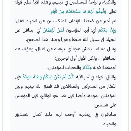
والنكاية، والراحة للمسلمين في دينهم، وهذه الآية نظير قوله
تعالى:
وَأَعِدُّوا لَهُمْ مَا اسْتَطَعْتُمْ مِنْ قُوَّةٍ
.
ثم أخبر عن ضعفاء الإيمان المتكاسلين عن الجهاد فقال:
وَإِنَّ مِنْكُمْ
أي: أيها المؤمنون
لَمَنْ لَيُبَطِّئَنَّ
أي: يتثاقل عن
الجهاد في سبيل الله ضعفا وخورا وجبنا، هذا الصحيح.
وقيل معناه: ليبطئن غيرَه أي: يزهده عن القتال، وهؤلاء هم
المنافقون، ولكن الأول أَولى لوجهين:
أحدهما: قوله
مِنْكُمْ
والخطاب للمؤمنين.
والثاني: قوله في آخر الآية:
كَأَنْ لَمْ تَكُنْ بَيْنَكُمْ وَبَيْنَهُ مَوَدَّةٌ
فإن
الكفار من المشركين والمنافقين قد قطع الله بينهم وبين
المؤمنين المودة. وأيضا فإن هذا هو الواقع، فإن المؤمنين
على قسمين:
صادقون في إيمانهم أوجب لهم ذلك كمال التصديق
والجهاد.