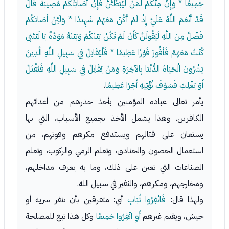
جَمِيعًا * وَإِنَّ مِنْكُمْ لَمَنْ لَيُبَطِّئَنَّ فَإِنْ أَصَابَتْكُمْ مُصِيبَةٌ قَالَ
قَدْ أَنْعَمَ اللَّهُ عَلَيَّ إِذْ لَمْ أَكُنْ مَعَهُمْ شَهِيدًا * وَلَئِنْ أَصَابَكُمْ
فَضْلٌ مِنَ اللَّهِ لَيَقُولَنَّ كَأَنْ لَمْ تَكُنْ بَيْنَكُمْ وَبَيْنَهُ مَوَدَّةٌ يَا لَيْتَنِي
كُنْتُ مَعَهُمْ فَأَفُوزَ فَوْزًا عَظِيمًا * فَلْيُقَاتِلْ فِي سَبِيلِ اللَّهِ الَّذِينَ
يَشْرُونَ الْحَيَاةَ الدُّنْيَا بِالآخِرَةِ وَمَنْ يُقَاتِلْ فِي سَبِيلِ اللَّهِ فَيُقْتَلْ
أَوْ يَغْلِبْ فَسَوْفَ نُؤْتِيهِ أَجْرًا عَظِيمًا
.
يأمر تعالى عباده المؤمنين بأخذ حذرهم من أعدائهم
الكافرين. وهذا يشمل الأخذ بجميع الأسباب، التي بها
يستعان على قتالهم ويستدفع مكرهم وقوتهم، من
استعمال الحصون والخنادق، وتعلم الرمي والركوب، وتعلم
الصناعات التي تعين على ذلك، وما به يعرف مداخلهم،
ومخارجهم، ومكرهم، والنفير في سبيل الله.
ولهذا قال:
فَانْفِرُوا ثُبَاتٍ
أي: متفرقين بأن تنفر سرية أو
جيش، ويقيم غيرهم
أَوِ انْفِرُوا جَمِيعًا
وكل هذا تبع للمصلحة