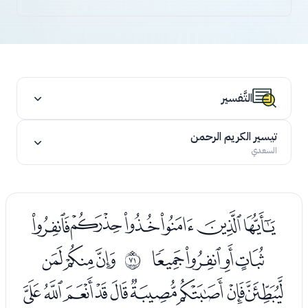
التَّفسير
تيسير الكريم الرحمن
السعدي
ﮖﮗﮘﮙﮚﮛ
ﮜﮝﮞﮟ
ﮡﮢﮣ
ﱆ
ﮤﮥﮦﮧﮨﮩﮪﮫﮬ