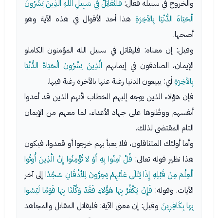
والخروج في سبيله فقال:
فَلْيُقَاتِلْ فِي سَبِيلِ اللَّهِ الَّذِينَ يَشْرُونَ
الْحَيَاةَ الدُّنْيَا بِالآخِرَةِ
هذا أحد الأقوال في هذه الآية وهو
أصحها.
وقيل: إن معناه: فليقاتل في سبيل الله المؤمنون الكاملو
الإيمان، الصادقون في إيمانهم
الَّذِينَ يَشْرُونَ الْحَيَاةَ الدُّنْيَا
بِالآخِرَةِ
أي: يبيعون الدنيا رغبة عنها بالآخرة رغبة فيها.
فإن هؤلاء الذين يوجه إليهم الخطاب لأنهم الذين قد أعدوا
أنفسهم ووطَّنوها على جهاد الأعداء، لما معهم من الإيمان
التام المقتضي لذلك.
وأما أولئك المتثاقلون، فلا يعبأ بهم خرجوا أو قعدوا، فيكون
هذا نظير قوله تعالى:
قُلْ آمِنُوا بِهِ أَوْ لا تُؤْمِنُوا إِنَّ الَّذِينَ أُوتُوا
الْعِلْمَ مِنْ قَبْلِهِ إِذَا يُتْلَى عَلَيْهِمْ يَخِرُّونَ لِلأذْقَانِ سُجَّدًا
إلى آخر
الآيات. وقوله:
فَإِنْ يَكْفُرْ بِهَا هَؤُلاءِ فَقَدْ وَكَّلْنَا بِهَا قَوْمًا لَيْسُوا
بِهَا بِكَافِرِينَ
وقيل: إن معنى الآية: فليقاتل المقاتل والمجاهد