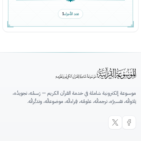
عدد الأجزاء
1
موسوعة إلكترونية شاملة في خدمة القرآن الكريم — رَسمُه، تجويدُه،
تِلاواتُه، تفسيرُه، ترجماتُه، علومُه، قِراءاتُه، موضوعاتُه، وتدبُّراتُه.