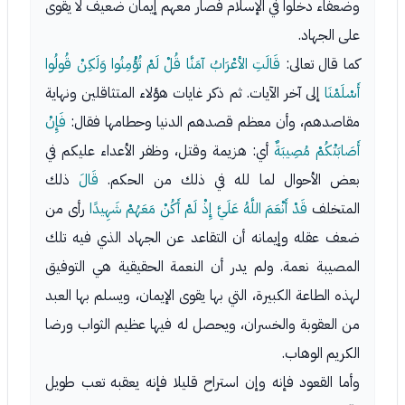
وضعفاء دخلوا في الإسلام فصار معهم إيمان ضعيف لا يقوى
على الجهاد.
كما قال تعالى:
قَالَتِ الأعْرَابُ آمَنَّا قُلْ لَمْ تُؤْمِنُوا وَلَكِنْ قُولُوا
أَسْلَمْنَا
إلى آخر الآيات. ثم ذكر غايات هؤلاء المتثاقلين ونهاية
مقاصدهم، وأن معظم قصدهم الدنيا وحطامها فقال:
فَإِنْ
أَصَابَتْكُمْ مُصِيبَةٌ
أي: هزيمة وقتل، وظفر الأعداء عليكم في
بعض الأحوال لما لله في ذلك من الحكم.
قَالَ
ذلك
المتخلف
قَدْ أَنْعَمَ اللَّهُ عَلَيَّ إِذْ لَمْ أَكُنْ مَعَهُمْ شَهِيدًا
رأى من
ضعف عقله وإيمانه أن التقاعد عن الجهاد الذي فيه تلك
المصيبة نعمة. ولم يدر أن النعمة الحقيقية هي التوفيق
لهذه الطاعة الكبيرة، التي بها يقوى الإيمان، ويسلم بها العبد
من العقوبة والخسران، ويحصل له فيها عظيم الثواب ورضا
الكريم الوهاب.
وأما القعود فإنه وإن استراح قليلا فإنه يعقبه تعب طويل