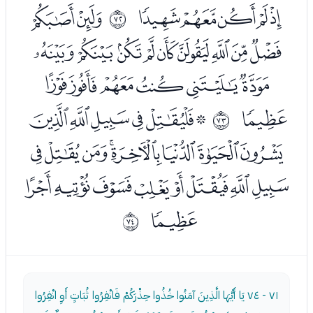
ﮭﮮﮯﮰﮱ
ﯔﯕ
ﱇ
ﯖﯗﯘﯙﯚﯛﯜﯝﯞ
ﯟﯠﯡﯢﯣﯤ
ﯥ
ﯧﯨﯩﯪﯫﯬ
ﱈ
ﯭﯮﯯﯰﯱﯲﯳﯴ
ﯵﯶﯷﯸﯹﯺﯻﯼ
ﯽ
ﱉ
٧١ - ٧٤
يَا أَيُّهَا الَّذِينَ آمَنُوا خُذُوا حِذْرَكُمْ فَانْفِرُوا ثُبَاتٍ أَوِ انْفِرُوا