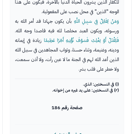
للكفار الذين يشرون الحياة الدنيا بالآخرة، فيكون على هذا
الوجه "الذين" في محل نصب على المفعولية.
وَمَنْ يُقَاتِلْ فِي سَبِيلِ اللَّهِ
بأن يكون جهادا قد أمر الله به
ورسوله، ويكون العبد مخلصا لله فيه قاصدا وجه الله.
فَيُقْتَلْ أَوْ يَغْلِبْ فَسَوْفَ نُؤْتِيهِ أَجْرًا عَظِيمًا
زيادة في إيمانه
ودينه، وغنيمة، وثناء حسنا، وثواب المجاهدين في سبيل الله
الذين أعد الله لهم في الجنة ما لا عين رأت، ولا أذن سمعت،
ولا خطر على قلب بشر.
(١) في النسختين: الذي.
(٢) في النسختين: على يد غيره من إخوانه.
صفحة رقم 186