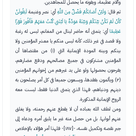
وآلام عظيمة، ويفوته ما يحصل للمجاهدين.
ثم قال:
وَلَئِنْ أَصَابَكُمْ فَضْلٌ مِنَ اللَّهِ
أي: نصر وغنيمة
لَيَقُولَنَّ
كَأَنْ لَمْ تَكُنْ بَيْنَكُمْ وَبَيْنَهُ مَوَدَّةٌ يَا لَيْتَنِي كُنْتُ مَعَهُمْ فَأَفُوزَ فَوْزًا
عَظِيمًا
أي: يتمنى أنه حاضر لينال من المغانم، ليس له رغبة
ولا قصد في غير ذلك، كأنه ليس منكم يا معشر المؤمنين ولا
بينكم وبينه المودة الإيمانية التي (١) من مقتضاها أن
المؤمنين مشتركون في جميع مصالحهم ودفع مضارهم،
يفرحون بحصولها ولو على يد غيرهم من إخوانهم المؤمنين
(٢) ويألمون بفقدها، ويسعون جميعا في كل أمر يصلحون به
دينهم ودنياهم، فهذا الذي يتمنى الدنيا فقط، ليست معه
الروح الإيمانية المذكورة.
ومن لطف الله بعباده أن لا يقطع عنهم رحمته، ولا يغلق
عنهم أبوابها. بل من حصل منه غير ما يليق أمره ودعاه إلى
جبر نقصه وتكميل نفسه، -[١٨٧]- فلهذا أمر هؤلاء بالإخلاص