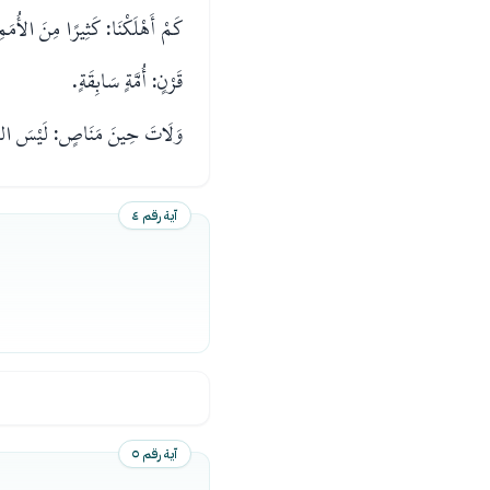
كَمْ أَهْلَكْنَا: كَثِيرًا مِنَ الأُمَمِ 
قَرْنٍ: أُمَّةٍ سَابِقَةٍ.
وَلَاتَ حِينَ مَنَاصٍ: لَيْسَ الو
آية رقم ٤
آية رقم ٥