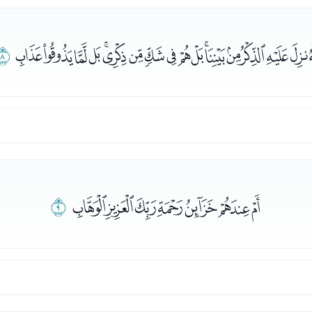
ﮙﮚﮛﮜﮝﮞﮟﮠﮡﮢﮣﮤﮥﮦﮧﮨ
ﮩ
ﮪﮫﮬﮭﮮﮯﮰ
ﮱ