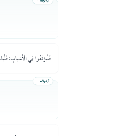
آية رقم ١٠
فَلْيَرْتَقُوا فِي الْأَسْبَابِ: فَلْ
آية رقم ١١