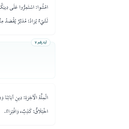
امْشُوا: اسْتَمِرُّوا عَلَى دِينِكُ
لَشَيْءٌ يُرَادُ: مُدَبَّرٌ يُقْصَدُ مِنْ
آية رقم ٧
الْمِلَّةِ الْآخِرَةِ: دِينِ آبَائِنَا 
اخْتِلَاقٌ: كَذِبٌ، وَافْتِرَاءٌ.