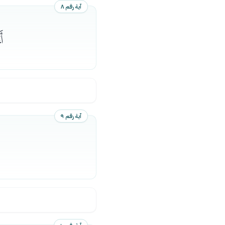
آية رقم ٨
ﮘ
آية رقم ٩