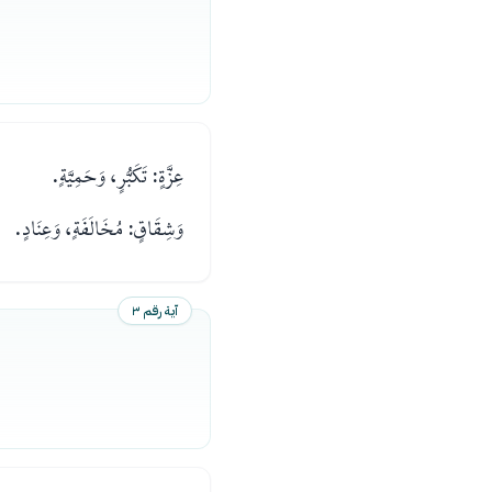
عِزَّةٍ: تَكَبُّرٍ، وَحَمِيَّةٍ.
وَشِقَاقٍ: مُخَالَفَةٍ، وَعِنَادٍ.
آية رقم ٣