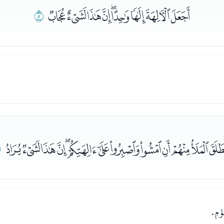
ﭵﭶﭷﭸﭹﭺﭻﭼﭽ
ﭾ
ﮀﮁﮂﮃﮄﮅﮆﮇﮈﮉﮊﮋ
ﮌ
وْمِ.