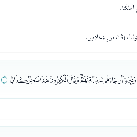
أَهْلَكْنَا.
َقْتُ وَقْتَ فِرَارٍ وَخَلَاصٍ.
ﭩﭪﭫﭬﭭﭮﭯﭰﭱﭲﭳ
ﭴ