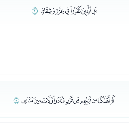
ﭗﭘﭙﭚﭛﭜ
ﭝ
ﭞﭟﭠﭡﭢﭣﭤﭥﭦﭧ
ﭨ