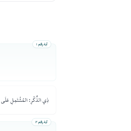
آية رقم ١
ذِي الذِّكْرِ: المُشْتَمِلِ عَلَى تَذ
آية رقم ٢