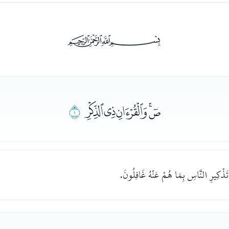
ﰡ
ﭑﭒﭓﭔﭕ
ﭖ
ْكِيرِ النَّاسِ بِمَا هُمْ عَنْهُ غَافِلُونَ.