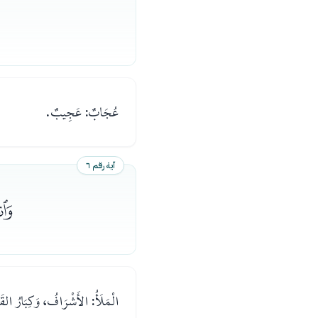
عُجَابٌ: عَجِيبٌ.
آية رقم ٦
ﭿ
الْمَلَأُ: الأَشْرَافُ، وَكِبَارُ القَ