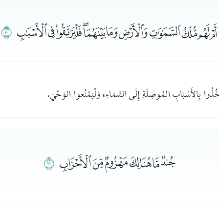
ﯓﯔﯕﯖﯗﯘﯙﯚﯛﯜﯝ
ﯞ
يَاخُذُوا بِالأَسْبَابِ المُوصِلَةِ إِلَى السَّمَاءِ، وَلْيَمْنُعوا الوَحْيَ.
ﯟﯠﯡﯢﯣﯤ
ﯥ