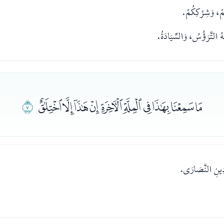
مْ، وَشِرْكِكُمْ.
هُ التَّرَؤُسُ، وَالسِّيَادَةُ.
ﮍﮎﮏﮐﮑﮒﮓﮔﮕﮖ
ﮗ
وَدِينِ النَّصَارَى.