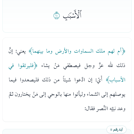
ﯝ
ﯞ
﴿أم لهم ملك السماوات والأرض وما بينهما﴾
يعني: إنَّ
ذلك لله عزَّ وجل فيصطفي مَنْ يشاء
﴿فليرتقوا في
الأسباب﴾
أَيْ: إن ادَّعوا شيئاً من ذلك فليصعدوا فيما
يوصلهم إلى السَّماء وليأتوا منها بالوحي إلى مَنْ يختارون ثمَّ
وعد نبيَّه النَّصر فقال:
آية رقم ١١