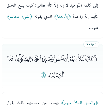
إلى كلمة التَّوحيد لا إله إلاَّ الله فقالوا: كيف يسع الخلق
كلَّهم إلهٌ واحد؟
﴿إنَّ هذا﴾
الذي يقوله
﴿لشيء عجاب﴾
عجب
آية رقم ٦
ﭿﮀﮁﮂﮃﮄﮅﮆﮇﮈﮉ
ﮊﮋ
ﮌ
﴿وانطلق الملأ منهم﴾
نهضوا من مجلسهم ذلك يقول