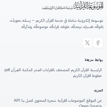
موسوعة إلكترونية شاملة في خدمة القرآن الكريم — رَسمُه، تجويدُه،
تِلاواتُه، تفسيرُه، ترجماتُه، علومُه، قِراءاتُه، موضوعاتُه، وتدبُّراتُه.
روابط سريعة
الرئيسية
القرآن الكريم
المصحف بالقراءات العشر
المكتبة
القرآن pdf
خطوط القرآن الكريم
المزيد
عن الموقع
الموضوعات القرآنية
شجرة المحتوى
اتصل بنا
API
Open Source