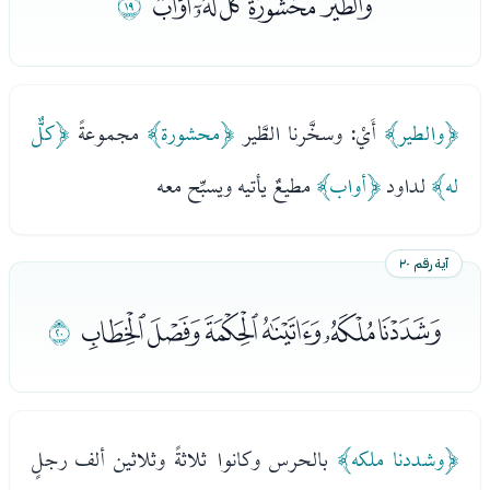
ﭦﭧﭨﭩﭪﭫ
ﭬ
﴿والطير﴾
أَيْ: وسخَّرنا الطَّير
﴿محشورة﴾
مجموعةً
﴿كلٌّ
له﴾
لداود
﴿أواب﴾
مطيعٌ يأتيه ويسبِّح معه
آية رقم ٢٠
ﭭﭮﭯﭰﭱﭲ
ﭳ
﴿وشددنا ملكه﴾
بالحرس وكانوا ثلاثةً وثلاثين ألف رجلٍ