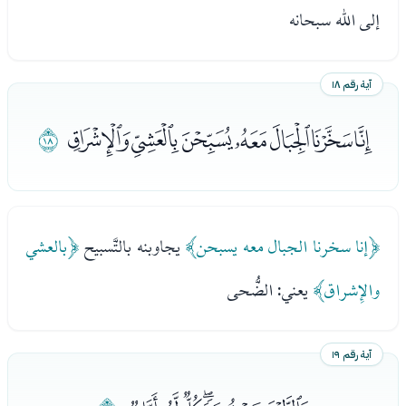
إلى الله سبحانه
آية رقم ١٨
ﭞﭟﭠﭡﭢﭣﭤ
ﭥ
﴿إنا سخرنا الجبال معه يسبحن﴾
يجاوبنه بالتَّسبيح
﴿بالعشي
والإِشراق﴾
يعني: الضُّحى
آية رقم ١٩