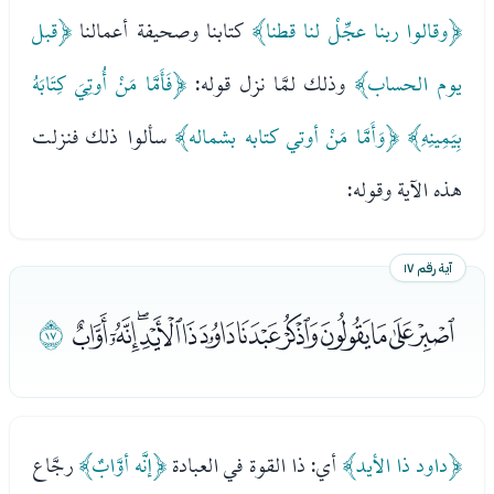
﴿وقالوا ربنا عجِّلْ لنا قطنا﴾
كتابنا وصحيفة أعمالنا
﴿قبل
يوم الحساب﴾
وذلك لمَّا نزل قوله:
﴿فَأَمَّا مَنْ أُوتِيَ كِتَابَهُ
بِيَمِينِهِ﴾
﴿وَأَمَّا مَنْ أوتي كتابه بشماله﴾
سألوا ذلك فنزلت
هذه الآية وقوله:
آية رقم ١٧
ﭑﭒﭓﭔﭕﭖﭗﭘﭙﭚﭛﭜ
ﭝ
﴿داود ذا الأيد﴾
أي: ذا القوة في العبادة
﴿إنَّه أوَّابٌ﴾
رجَّاع