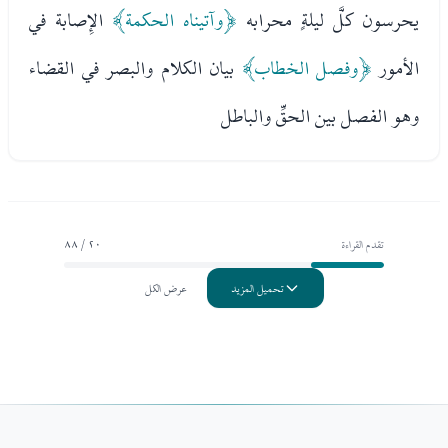
يحرسون كلَّ ليلةٍ محرابه
﴿وآتيناه الحكمة﴾
الإِصابة في
الأمور
﴿وفصل الخطاب﴾
بيان الكلام والبصر في القضاء
وهو الفصل بين الحقِّ والباطل
تقدم القراءة
20 / 88
تحميل المزيد
عرض الكل