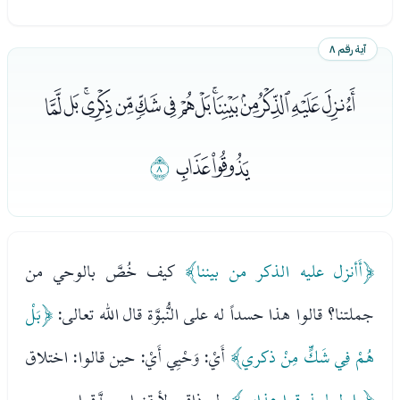
آية رقم ٨
ﮘﮙﮚﮛﮜﮝﮞﮟﮠﮡﮢﮣﮤﮥﮦ
ﮧﮨ
ﮩ
﴿أَأنزل عليه الذكر من بيننا﴾
كيف خُصَّ بالوحي من
جملتنا؟ قالوا هذا حسداً له على النُّبوَّة قال الله تعالى:
﴿بَلْ
هُمْ فِي شَكٍّ مِنْ ذكري﴾
أَيْ: وَحْيِي أَيْ: حين قالوا: اختلاق
﴿بل لما يذوقوا عذاب﴾
ولو ذاقوه لأيقنوا وصدَّقوا