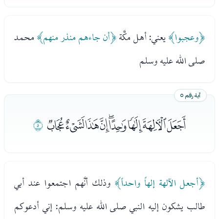
﴿وعجبوا﴾
يعني: أهل مكَّة
﴿أن جاءهم منذر منهم﴾
محمد
صلى الله عليه وسلم
آية رقم ٥
ﭵﭶﭷﭸﭹﭺﭻﭼﭽ
ﭾ
﴿أجعل الآلهة إلهاً واحداً﴾
وذلك أنَّهم اجتمعوا عند أبي
طالب يشكون إليه النبي صلى الله عليه وسلم: إني أدعوكم