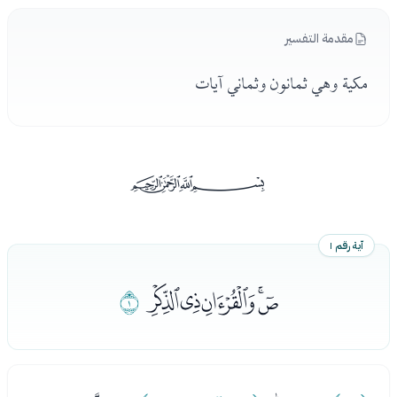
مقدمة التفسير
مكية وهي ثمانون وثماني آيات
ﰡ
آية رقم ١
ﭑﭒﭓﭔﭕ
ﭖ