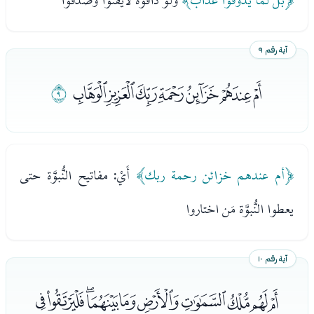
آية رقم ٩
ﮪﮫﮬﮭﮮﮯﮰ
ﮱ
﴿أم عندهم خزائن رحمة ربك﴾
أَيْ: مفاتيح النُّبوَّة حتى
يعطوا النُّبوَّة مَن اختاروا
آية رقم ١٠
ﯓﯔﯕﯖﯗﯘﯙﯚﯛﯜ