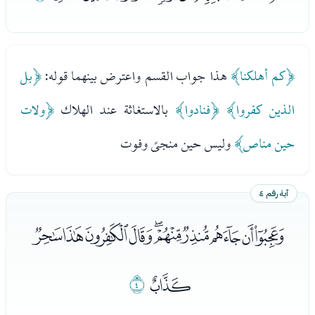
﴿كم أهلكنا﴾
هذا جواب القسم واعترض بينهما قوله:
﴿بل
الذين كفروا﴾
﴿فنادوا﴾
بالاستغاثة عند الهلاك
﴿ولات
حين مناص﴾
وليس حين منجىً وفوت
آية رقم ٤
ﭩﭪﭫﭬﭭﭮﭯﭰﭱﭲ
ﭳ
ﭴ