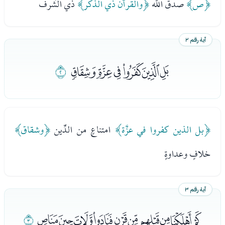
﴿ص﴾
صدق الله
﴿والقرآن ذي الذكر﴾
ذي الشَّرف
آية رقم ٢
ﭗﭘﭙﭚﭛﭜ
ﭝ
﴿بل الذين كفروا في عزَّة﴾
امتناعٍ من الدِّين
﴿وشقاق﴾
خلافٍ وعداوةٍ
آية رقم ٣
ﭞﭟﭠﭡﭢﭣﭤﭥﭦﭧ
ﭨ