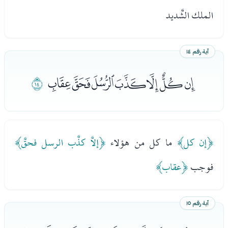
الملك الشَّديد
آية رقم ١٤
ﯸﯹﯺﯻﯼﯽﯾ
ﯿ
﴿إن كل﴾
ما كل من هؤلاء
﴿إلاَّ كذَّب الرسل فحقَّ﴾
فوجب
﴿عقاب﴾
آية رقم ١٥