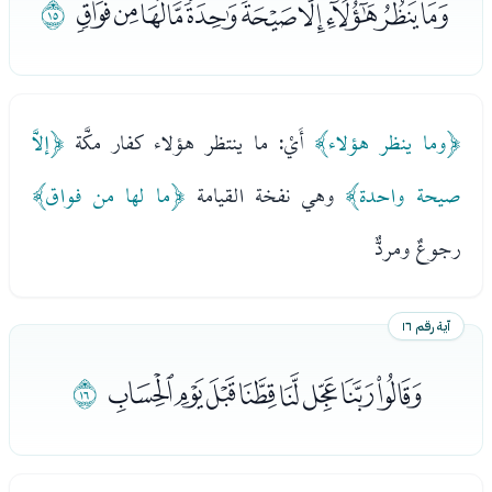
ﰀﰁﰂﰃﰄﰅﰆﰇﰈﰉ
ﰊ
﴿وما ينظر هؤلاء﴾
أَيْ: ما ينتظر هؤلاء كفار مكَّة
﴿إلاَّ
صيحة واحدة﴾
وهي نفخة القيامة
﴿ما لها من فواق﴾
رجوعٌ ومردٌّ
آية رقم ١٦
ﰋﰌﰍﰎﰏﰐﰑﰒ
ﰓ