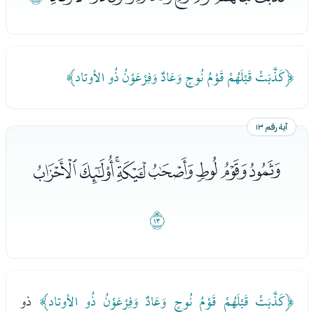
﴿كَذَّبَتْ قَبْلَهُمْ قَوْمُ نُوحٍ وَعَادٌ وَفِرْعَوْنُ ذُو الأوتاد﴾
آية رقم ١٣
ﯯﯰﯱﯲﯳﯴﯵﯶ
ﯷ
﴿كَذَّبَتْ قَبْلَهُمْ قَوْمُ نُوحٍ وَعَادٌ وَفِرْعَوْنُ ذُو الأوتاد﴾
ذو