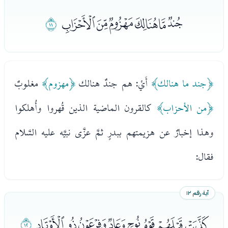
ﯟﯠﯡﯢﯣﯤ
ﯥ
﴿جند ما هنالك﴾
أَيْ: هم جندٌ هنالك
﴿مهزوم﴾
مغلوبٌ
﴿من الأحزاب﴾
كالقرون الماضية الذين قُهروا وأُهلكوا
وهذا إخبارٌ عن هزيمتهم ببدرٍ ثمَّ عزَّى نبيَّه عليه السَّلام
فقال:
آية رقم ١٢
ﯦﯧﯨﯩﯪﯫﯬﯭ
ﯮ