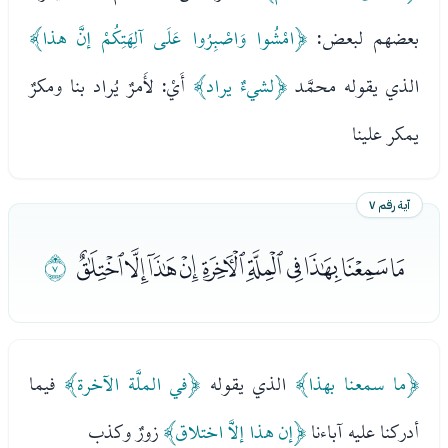
بعضهم لبعض:
﴿امْشُوا وَاصْبِرُوا عَلَى آلِهَتِكُمْ إنَّ هذا﴾
الذي يقوله محمَّد
﴿لشيءٌ يراد﴾
أَيْ: لأَمرٌ يُراد بنا ومكرٌ
يمكر علينا
آية رقم ٧
ﮍﮎﮏﮐﮑﮒﮓﮔﮕﮖ
ﮗ
﴿ما سمعنا بهذا﴾
الذي يقوله
﴿في الملَّة الآخرة﴾
فيما
أدركنا عليه آباءنا
﴿إن هذا إلاَّ اختلاق﴾
زورٌ وكذب