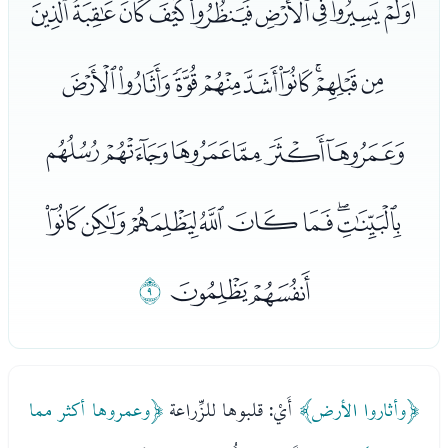
ﮂﮃﮄﮅﮆﮇﮈﮉﮊ
ﮋﮌﮍﮎﮏﮐﮑﮒﮓ
ﮔﮕﮖﮗﮘﮙ
ﮚﮛﮜﮝﮞﮟﮠﮡ
ﮢﮣ
ﮤ
﴿وأثاروا الأرض﴾
أَيْ: قلبوها للزِّراعة
﴿وعمروها أكثر مما