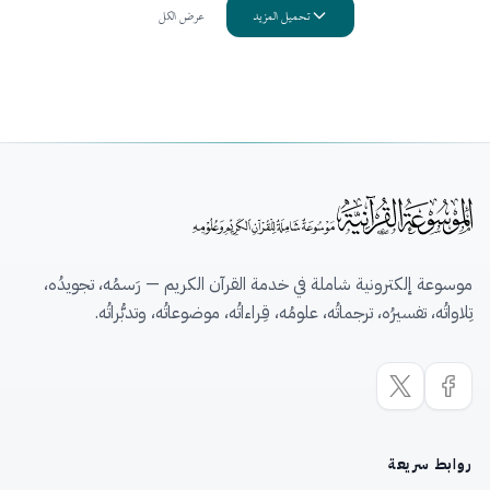
تحميل المزيد
عرض الكل
موسوعة إلكترونية شاملة في خدمة القرآن الكريم — رَسمُه، تجويدُه،
تِلاواتُه، تفسيرُه، ترجماتُه، علومُه، قِراءاتُه، موضوعاتُه، وتدبُّراتُه.
روابط سريعة