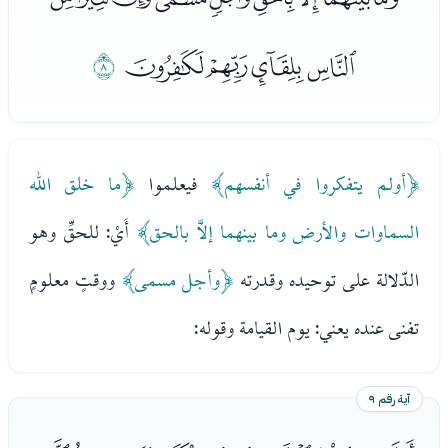
ﭽﭾﭿﮀ
ﮁ
﴿أولم يتفكروا في أنفسهم﴾
فيعلموا
﴿ما خلق الله
السماوات والأرض وما بينهما إلاَّ بالحق﴾
أَيْ: للحقِّ وهو
الدّلالة على توحيده وقدرته
﴿وأجل مسمى﴾
ووقتٍ معلومٍ
تفنى عنده يعني: يوم القيامة وقوله:
آية رقم ٩