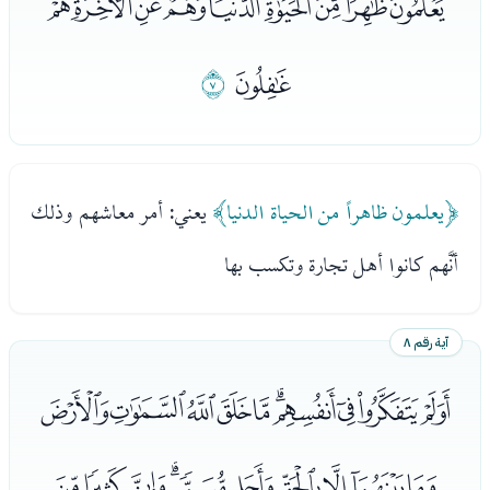
ﭞﭟﭠﭡﭢﭣﭤﭥﭦ
ﭧ
ﭨ
﴿يعلمون ظاهراً من الحياة الدنيا﴾
يعني: أمر معاشهم وذلك
أنَّهم كانوا أهل تجارة وتكسب بها
آية رقم ٨
ﭩﭪﭫﭬﭭﭮﭯﭰﭱﭲ
ﭳﭴﭵﭶﭷﭸﭹﭺﭻﭼ