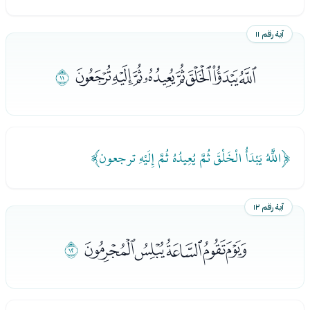
آية رقم ١١
ﯔﯕﯖﯗﯘﯙﯚﯛ
ﯜ
﴿اللَّهُ يَبْدَأُ الْخَلْقَ ثُمَّ يُعِيدُهُ ثُمَّ إِلَيْهِ ترجعون﴾
آية رقم ١٢
ﯝﯞﯟﯠﯡ
ﯢ