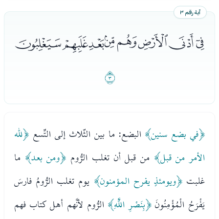
آية رقم ٣
ﮰﮱﯓﯔﯕﯖﯗﯘ
ﯙ
﴿في بضع سنين﴾
البضع: ما بين الثّلاث إلى التِّسع
﴿لله
الأمر من قبل﴾
من قبل أن تغلب الرُّوم
﴿ومن بعد﴾
ما
غلبت
﴿ويومئذٍ يفرح المؤمنون﴾
يوم تغلب الرُّومُ فارسَ
يَفْرَحُ الْمُؤْمِنُونَ
﴿بِنَصْرِ اللَّهِ﴾
الرُّوم لأنَّهم أهل كتاب فهم