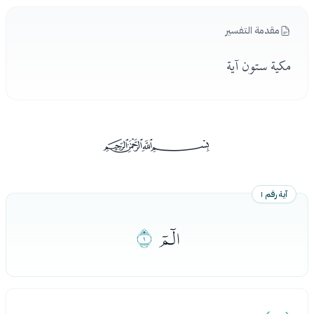
مقدمة التفسير
مكية ستون آية
ﰡ
آية رقم ١
ﮫ
ﮬ