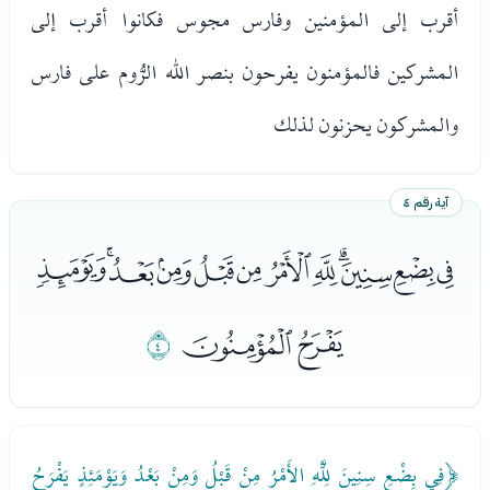
أقرب إلى المؤمنين وفارس مجوس فكانوا أقرب إلى
المشركين فالمؤمنون يفرحون بنصر الله الرُّوم على فارس
والمشركون يحزنون لذلك
آية رقم ٤
ﯚﯛﯜﯝﯞﯟﯠﯡﯢﯣﯤﯥ
ﯦﯧ
ﯨ
﴿فِي بِضْعِ سِنِينَ لِلَّهِ الأَمْرُ مِنْ قَبْلُ وَمِنْ بَعْدُ وَيَوْمَئِذٍ يَفْرَحُ