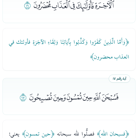
ﭗﭘﭙﭚﭛ
ﭜ
﴿وَأَمَّا الَّذِينَ كَفَرُوا وَكَذَّبُوا بِآيَاتِنَا وَلِقَاءِ الآخِرَةِ فأولئك في
العذاب محضرون﴾
آية رقم ١٧
ﭝﭞﭟﭠﭡﭢ
ﭣ
﴿فسبحان الله﴾
فصلُّوا لله سبحانه
﴿حين تمسون﴾
يعني: