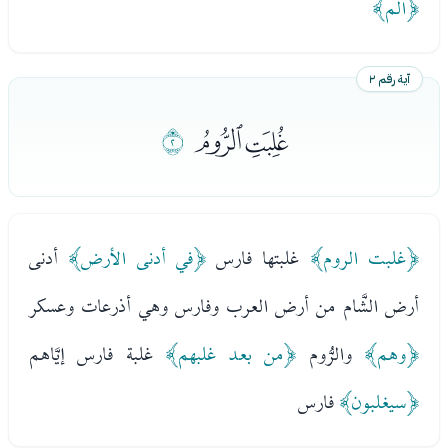
﴿الم﴾
آية رقم ٢
ﮭﮮ
ﮯ
﴿غلبت الروم﴾
غلبتها فارس
﴿في أدنى الأرض﴾
أدنى
أرض الشَّام من أرض العرب وفارس وهي أذرعات وعسكر
﴿وهم﴾
والرُّوم
﴿من بعد غلبهم﴾
غلبة فارس إيَّاهم
﴿سيغلبون﴾
فارس