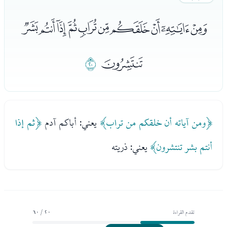
ﭽﭾﭿﮀﮁﮂﮃﮄﮅﮆ
ﮇ
ﮈ
﴿ومن آياته أن خلقكم من تراب﴾
يعني: أباكم آدم
﴿ثم إذا
أنتم بشر تنتشرون﴾
يعني: ذريته
تقدم القراءة
20 / 60