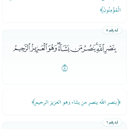
الْمُؤْمِنُونَ﴾
آية رقم ٥
ﯩﯪﯫﯬﯭﯮﯯﯰﯱﯲ
ﯳ
﴿بنصر الله ينصر من يشاء وهو العزيز الرحيم﴾
آية رقم ٦