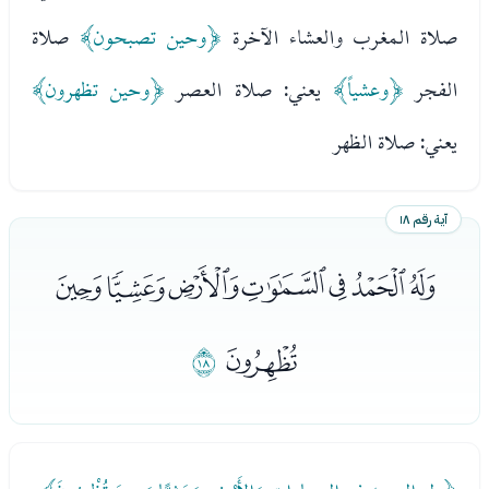
صلاة المغرب والعشاء الآخرة
﴿وحين تصبحون﴾
صلاة
الفجر
﴿وعشياً﴾
يعني: صلاة العصر
﴿وحين تظهرون﴾
يعني: صلاة الظهر
آية رقم ١٨
ﭤﭥﭦﭧﭨﭩﭪ
ﭫ
ﭬ