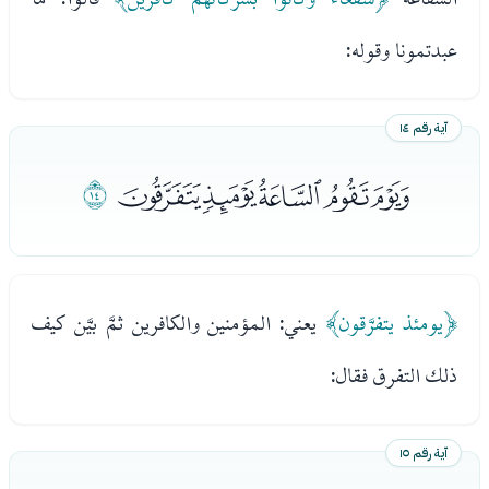
عبدتمونا وقوله:
آية رقم ١٤
ﯭﯮﯯﯰﯱ
ﯲ
﴿يومئذ يتفرَّقون﴾
يعني: المؤمنين والكافرين ثمَّ بيَّن كيف
ذلك التفرق فقال:
آية رقم ١٥