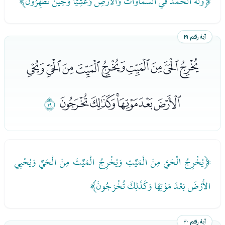
﴿وله الحمد في السماوات وَالأَرْضِ وَعَشِيًّا وَحِينَ تُظْهِرُونَ﴾
آية رقم ١٩
ﭭﭮﭯﭰﭱﭲﭳﭴﭵ
ﭶﭷﭸﭹﭺﭻ
ﭼ
﴿يُخْرِجُ الْحَيَّ مِنَ الْمَيِّتِ وَيُخْرِجُ الْمَيِّتَ مِنَ الْحَيِّ وَيُحْيِي
الأَرْضَ بَعْدَ مَوْتِهَا وَكَذَلِكَ تُخْرَجُونَ﴾
آية رقم ٢٠