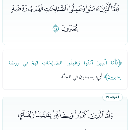
ﯳﯴﯵﯶﯷﯸﯹﯺ
ﯻ
ﯼ
﴿فَأَمَّا الَّذِينَ آمَنُوا وَعَمِلُوا الصَّالِحَاتِ فَهُمْ فِي روضة
يحبرون﴾
أَي: يسمعون في الجنَّة
آية رقم ١٦
ﭑﭒﭓﭔﭕﭖ