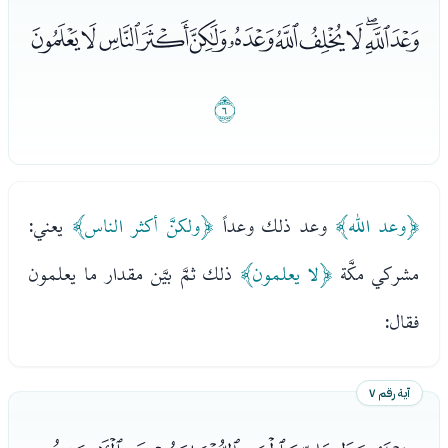
ﭑﭒﭓﭔﭕﭖﭗﭘﭙﭚﭛﭜ
ﭝ
﴿وعد الله﴾
وعد ذلك وعداً
﴿ولكنَّ أكثر الناس﴾
يعني:
مشركي مكَّة
﴿لا يعلمون﴾
ذلك ثمَّ بيَّن مقدار ما يعلمون
فقال:
آية رقم ٧