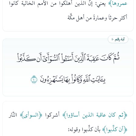
عمروها﴾
يعني: إنَّ الذين أُهلكوا من الأمم الخالية كانوا
أكثر حرثاَ وعمارةً من أهل مكَّة
آية رقم ١٠
ﮥﮦﮧﮨﮩﮪﮫﮬ
ﮭﮮﮯﮰﮱ
ﯓ
﴿ثم كان عاقبة الذين أساؤوا﴾
أشركوا
﴿السوأى﴾
النَّار
﴿أن كذَّبوا﴾
بأن كذَّبوا وقوله: