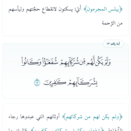
﴿يبلس المجرمون﴾
أَيْ: يسكتون لانقطاع حجَّتهم وليأسهم
من الرَّحمة
آية رقم ١٣
ﯣﯤﯥﯦﯧﯨﯩ
ﯪﯫ
ﯬ
﴿ولم يكن لهم من شركائهم﴾
أوثانهم التي عبدوها رجاء
الشَّفاعة
﴿شفعاء وكانوا بشركائهم كافرين﴾
قالوا: ما