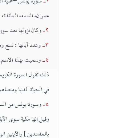
١-
سورة يونس –عليه السل
عمران، النساء، المائدة، ال
٢-
وكان نزولها بعد سورة 
٣-
وعدد آياتها : تسع و
٤-
وسميت بهذا الاسم تكر
ذلك تقول السورة الكريمة
في الحياة الدنيا ومتعناه
٥-
وسورة يونس من السور
وقيل إنها مكية سوى الآي
بالمفسدين ] والآيتين ال