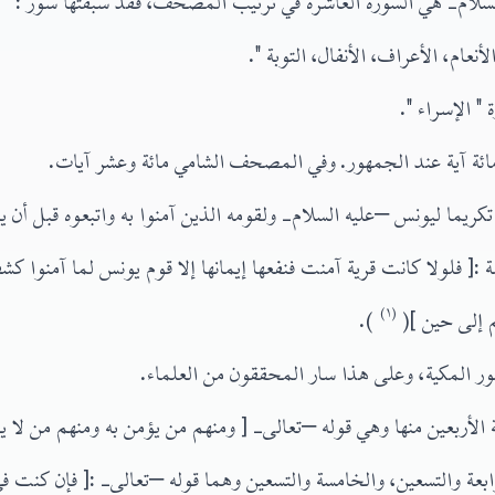
ام- هي السورة العاشرة في ترتيب المصحف، فقد سبقتها سور : " الف
أنعام، الأعراف، الأنفال، التوبة ".
" الإسراء ".
مائة آية عند الجمهور. وفي المصحف الشامي مائة وعشر آيات.
يما ليونس –عليه السلام- ولقومه الذين آمنوا به واتبعوه قبل أن ي
 :[ فلولا كانت قرية آمنت فنفعها إيمانها إلا قوم يونس لما آمنوا ك
م إلى حين ](
(١)
).
 المكية، وعلى هذا سار المحققون من العلماء.
ة الأربعين منها وهي قوله –تعالى- [ ومنهم من يؤمن به ومنهم من لا 
رابعة والتسعين، والخامسة والتسعين وهما قوله –تعالى- :[ فإن كنت ف