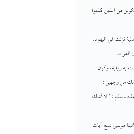
كونن من الذين كذبوا
ن : استثنى منها الآيات ٤٠، ٩٤، ٩٥، فقيل إنها مدنية نزلت في اليهود.
القراء.
ت به رواية، وكون
ليه وسلم : " لا أشك
آتينا موسى تسع آيات