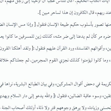
 آيات الكتاب الحكيم. أكان للناس عجبا أن أوحينا إلى رجل منهم، أن 
د ربهم، قال الكافرون إن هذا لساحر مبين ].
 منها تصور بأسلوب حكيم طبيعة الإنسان فتقول [ وإذا مس الإنسان الضر
 ضره مر كأن لم يدعنا إلى ضر مسّه، كذلك زين للمسرفين ما كانوا يعملون
 وأقوالهم الفاسدة، ورد القرآن عليهم فتقول :[ ولقد أهلكنا القرون
، وما كانوا ليؤمنوا كذلك نجزي القوم المجرمين. ثم جعلناكم خلا
ريمة في دحض أقوال المشركين، وفي بيان الطبائع البشرية، نراها في
قين، وسوء عاقبة الضالين، فتقول :[ والله يدعو إلى دار السلام ويه
لحسنى وزيادة، ولا يرهق وجوههم قتر ولا ذلة، أولئك أصحاب الجنة ه