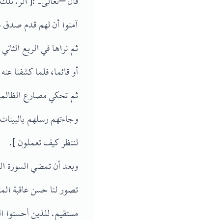
قال –تعالى- :[ الر. تلك
آمنوا أن لهم قدم صدق عن
ثم نراها في الربع الثاني
أو قائما، فلما كشفنا عنه
ثم تحكي مصارع الظالمين،
وجاءتهم رسلهم بالبينات
لننظر كيف تعملون ].
وبعد أن تمضي السورة الك
تصور لنا حسن عاقبة المت
مستقيم. للذين أحسنوا ا