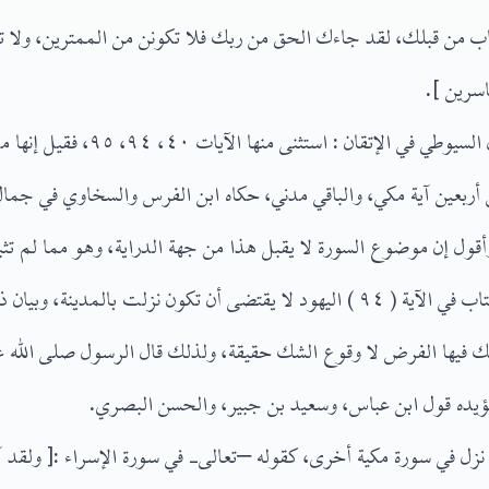
تاب من قبلك، لقد جاءك الحق من ربك فلا تكونن من الممترين، ولا ت
اسرين ].
قال صاحب المنار : وقال السيوطي في الإتقا
 أربعين آية مكي، والباقي مدني، حكاه ابن الفرس والسخاوي في جمال 
قول إن موضوع السورة لا يقبل هذا من جهة الدراية، وهو مما لم تثب
ون نزلت بالمدينة، وبيان ذلك من وجهين :
شك فيها الفرض لا وقوع الشك حقيقة، ولذلك قال الرسول صلى الله ع
ؤيده قول ابن عباس، وسعيد بن جبير، والحسن البصري.
ى نزل في سورة مكية أخرى، كقوله –تعالى- في سورة الإسراء :[ ولقد 