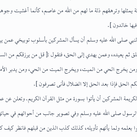
ة يمثلها وترهقهم ذلة ما لهم من الله من عاصم، كأنما أغشيت وجوهه
يها خالدون ].
 النبي صلى الله عليه وسلم أن يسأل المشركين بأسلوب توبيخي عمن 
ق ثم يعيده، وعمن يهدي إلى الحق، فتقول :[ قل من يرزقكم من الس
من يخرج الحي من الميت، ويخرج الميت من الحي، ومن يدبر الأمر،
بكم الحق فإذا بعد الحق إلا الضلال فأنى تصرفون ].
لكريمة المشركين أن يأتوا بسورة من مثل القرآن الكريم. وتعلن عن
 الرسول صلى الله عليه وسلم وفي تصوير جانب من أحوالهم في حياته
ا بعلمه ولما يأتهم تأويله، كذلك كذب الذين من قبلهم فانظر كيف كان