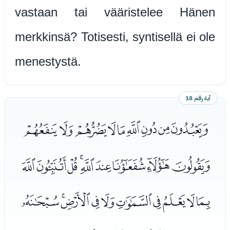
vastaan tai vääristelee Hänen
merkkinsä? Totisesti, syntisellä ei ole
menestystä.
آية رقم 18
ﮡﮢﮣﮤﮥﮦﮧﮨﮩ
ﮪﮫﮬﮭﮮﮯﮰﮱﯓ
ﯔﯕﯖﯗﯘﯙﯚﯛﯜﯝ