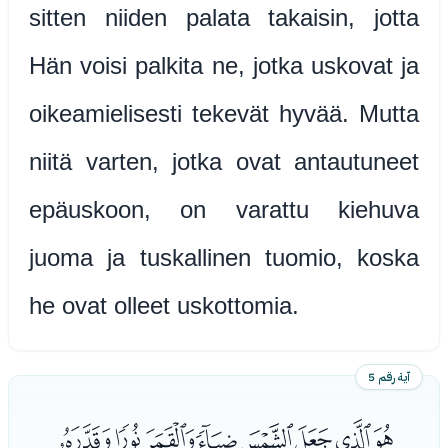
sitten niiden palata takaisin, jotta
Hän voisi palkita ne, jotka uskovat ja
oikeamielisesti tekevät hyvää. Mutta
niitä varten, jotka ovat antautuneet
epäuskoon, on varattu kiehuva
juoma ja tuskallinen tuomio, koska
he ovat olleet uskottomia.
آية رقم 5
ﯗﯘﯙﯚﯛﯜﯝﯞ