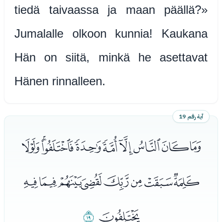
tiedä taivaassa ja maan päällä?»
Jumalalle olkoon kunnia! Kaukana
Hän on siitä, minkä he asettavat
Hänen rinnalleen.
آية رقم 19
ﯢﯣﯤﯥﯦﯧﯨﯩﯪ
ﯫﯬﯭﯮﯯﯰﯱﯲ
ﯳ
ﯴ