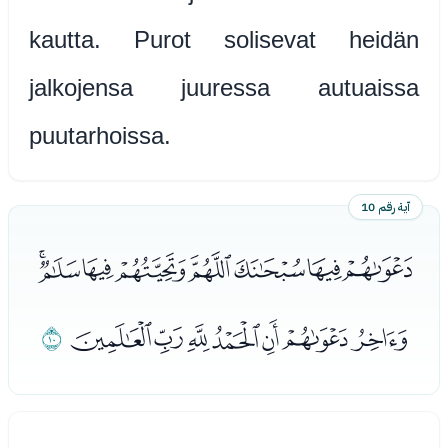
kautta. Purot solisevat heidän
jalkojensa juuressa autuaissa
puutarhoissa.
آية رقم 10
ﭹﭺﭻﭼﭽﭾﭿﮀ
ﮁﮂﮃﮄﮅﮆﮇ
ﮈ