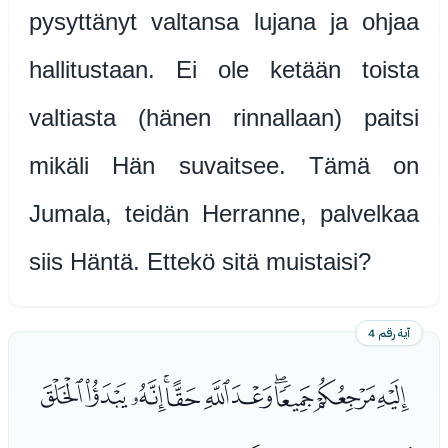
pysyttänyt valtansa lujana ja ohjaa
hallitustaan. Ei ole ketään toista
valtiasta (hänen rinnallaan) paitsi
mikäli Hän suvaitsee. Tämä on
Jumala, teidän Herranne, palvelkaa
siis Häntä. Ettekö sitä muistaisi?
آية رقم 4
ﮖﮗﮘﮙﮚﮛﮜﮝﮞﮟﮠ