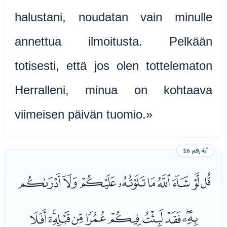
halustani, noudatan vain minulle
annettua ilmoitusta. Pelkään
totisesti, että jos olen tottelematon
Herralleni, minua on kohtaava
viimeisen päivän tuomio.»
آية رقم 16
ﭼﭽﭾﭿﮀﮁﮂﮃﮄ
ﮅﮆﮇﮈﮉﮊﮋﮌﮍﮎ