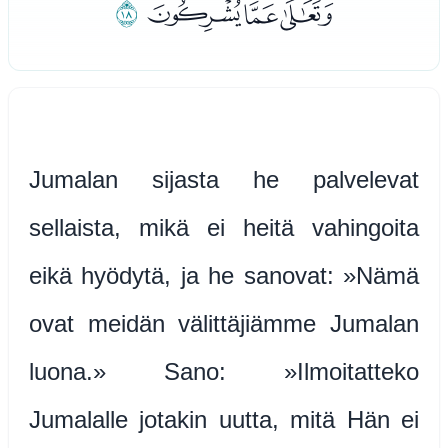
ﯞﯟﯠ
ﯡ
Jumalan sijasta he palvelevat
sellaista, mikä ei heitä vahingoita
eikä hyödytä, ja he sanovat: »Nämä
ovat meidän välittäjiämme Jumalan
luona.» Sano: »Ilmoitatteko
Jumalalle jotakin uutta, mitä Hän ei