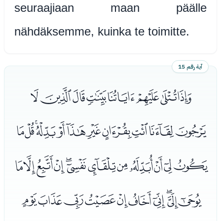
seuraajiaan maan päälle
nähdäksemme, kuinka te toimitte.
آية رقم 15
ﭑﭒﭓﭔﭕﭖﭗﭘ
ﭙﭚﭛﭜﭝﭞﭟﭠﭡﭢﭣ
ﭤﭥﭦﭧﭨﭩﭪﭫﭬﭭﭮﭯ
ﭰﭱﭲﭳﭴﭵﭶﭷﭸﭹ