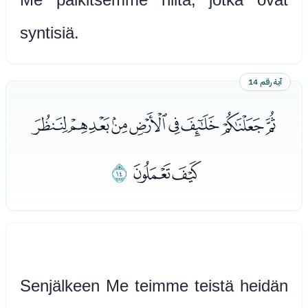
syntisiä.
آية رقم 14
ﯯﯰﯱﯲﯳﯴﯵﯶ
ﯷﯸ
ﯹ
Senjälkeen Me teimme teistä heidän