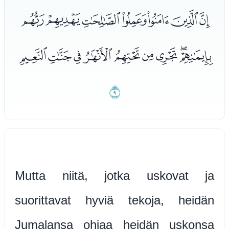
ﭨﭩﭪﭫﭬﭭﭮ
ﭯﭰﭱﭲﭳﭴﭵﭶﭷ
ﭸ
Mutta niitä, jotka uskovat ja
suorittavat hyviä tekoja, heidän
Jumalansa ohjaa heidän uskonsa