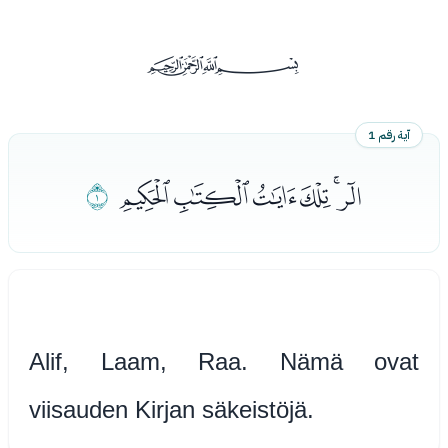
ﰡ
آية رقم 1
ﭑﭒﭓﭔﭕﭖ
ﭗ
Alif, Laam, Raa. Nämä ovat
viisauden Kirjan säkeistöjä.