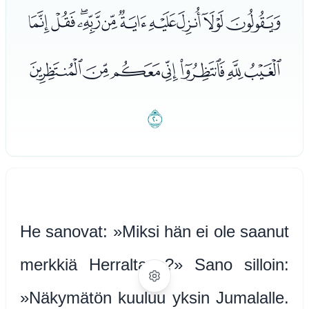
ﯵﯶﯷﯸﯹﯺﯻﯼﯽﯾ
ﯿﰀﰁﰂﰃﰄﰅ
ﰆ
He sanovat: »Miksi hän ei ole saanut
merkkiä Herraltaan?» Sano silloin:
»Näkymätön kuuluu yksin Jumalalle.