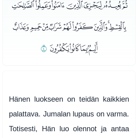
ﮡﮢﮣﮤﮥﮦﮧ
ﮨﮩﮪﮫﮬﮭﮮﮯﮰ
ﮱﯓﯔﯕ
ﯖ
Hänen luokseen on teidän kaikkien
palattava. Jumalan lupaus on varma.
Totisesti, Hän luo olennot ja antaa