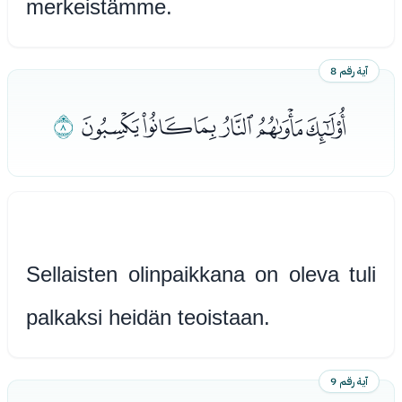
merkeistämme.
آية رقم 8
ﭡﭢﭣﭤﭥﭦ
ﭧ
Sellaisten olinpaikkana on oleva tuli
palkaksi heidän teoistaan.
آية رقم 9