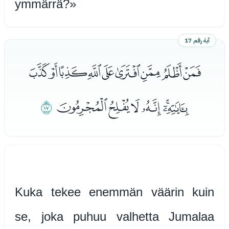
ymmärrä?»
آية رقم 17
ﮑﮒﮓﮔﮕﮖﮗﮘﮙ
ﮚﮛﮜﮝﮞﮟ
ﮠ
Kuka tekee enemmän väärin kuin
se, joka puhuu valhetta Jumalaa