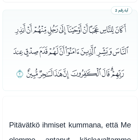
آية رقم 2
ﭘﭙﭚﭛﭜﭝﭞﭟﭠﭡ
ﭢﭣﭤﭥﭦﭧﭨﭩﭪ
ﭫﭬﭭﭮﭯﭰﭱﭲ
ﭳ
Pitävätkö ihmiset kummana, että Me
olemme antanut käskyvaltamme