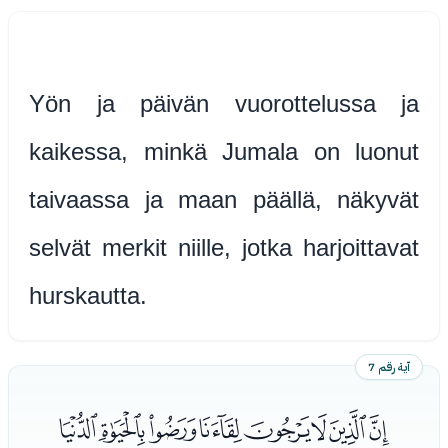
Yön ja päivän vuorottelussa ja
kaikessa, minkä Jumala on luonut
taivaassa ja maan päällä, näkyvät
selvät merkit niille, jotka harjoittavat
hurskautta.
آية رقم 7
ﭑﭒﭓﭔﭕﭖﭗﭘ