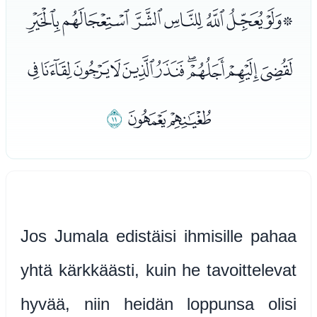
ﮉﮊﮋﮌﮍﮎﮏﮐ
ﮑﮒﮓﮔﮕﮖﮗﮘﮙﮚ
ﮛﮜ
ﮝ
Jos Jumala edistäisi ihmisille pahaa
yhtä kärkkäästi, kuin he tavoittelevat
hyvää, niin heidän loppunsa olisi