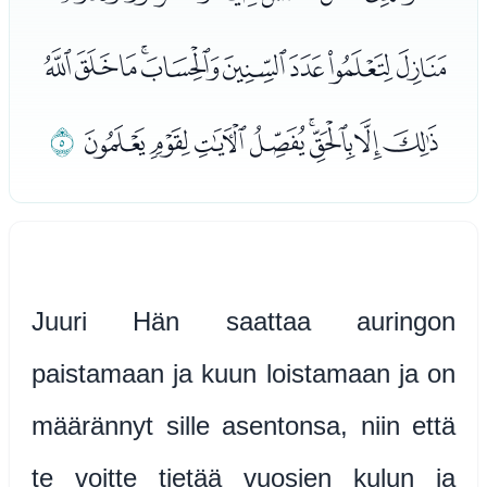
ﯟﯠﯡﯢﯣﯤﯥﯦﯧ
ﯨﯩﯪﯫﯬﯭﯮﯯ
ﯰ
Juuri Hän saattaa auringon
paistamaan ja kuun loistamaan ja on
määrännyt sille asentonsa, niin että
te voitte tietää vuosien kulun ja