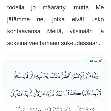
todella jo määrätty, mutta Me
jätämme ne, jotka eivät usko
kohtaavansa Meitä, yksinään ja
sokeina vaeltamaan sokeudessaan.
آية رقم 12
ﮞﮟﮠﮡﮢﮣﮤﮥﮦ
ﮧﮨﮩﮪﮫﮬﮭﮮﮯﮰ
ﮱﯓﯔﯕﯖﯗﯘﯙ