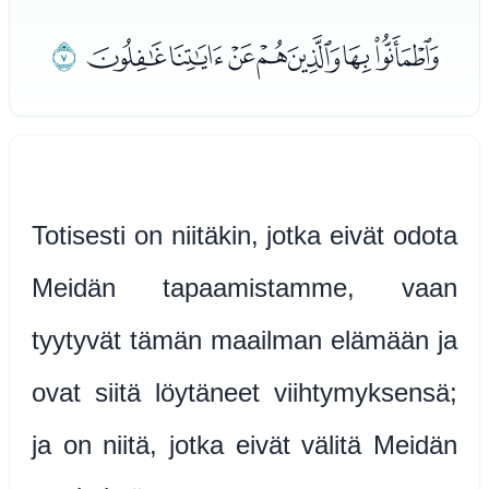
ﭙﭚﭛﭜﭝﭞﭟ
ﭠ
Totisesti on niitäkin, jotka eivät odota
Meidän tapaamistamme, vaan
tyytyvät tämän maailman elämään ja
ovat siitä löytäneet viihtymyksensä;
ja on niitä, jotka eivät välitä Meidän