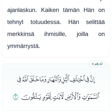
ajanlaskun. Kaiken tämän Hän on
tehnyt totuudessa. Hän selittää
merkkinsä ihmisille, joilla on
ymmärrystä.
آية رقم 6
ﯱﯲﯳﯴﯵﯶﯷﯸﯹ
ﯺﯻﯼﯽﯾ
ﯿ