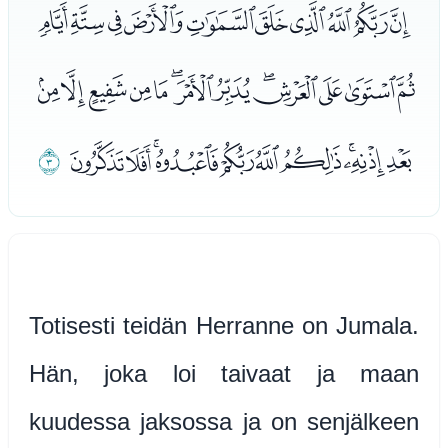
ﭴﭵﭶﭷﭸﭹﭺﭻﭼﭽ
ﭾﭿﮀﮁﮂﮃﮄﮅﮆﮇﮈﮉﮊ
ﮋﮌﮍﮎﮏﮐﮑﮒﮓﮔ
ﮕ
Totisesti teidän Herranne on Jumala.
Hän, joka loi taivaat ja maan
kuudessa jaksossa ja on senjälkeen