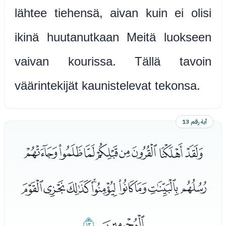
lähtee tiehensä, aivan kuin ei olisi
ikinä huutanutkaan Meitä luokseen
vaivan kourissa. Tällä tavoin
väärintekijät kaunistelevat tekonsa.
آية رقم 13
ﯜﯝﯞﯟﯠﯡﯢﯣ
ﯤﯥﯦﯧﯨﯩﯪﯫﯬ
ﯭ
ﯮ