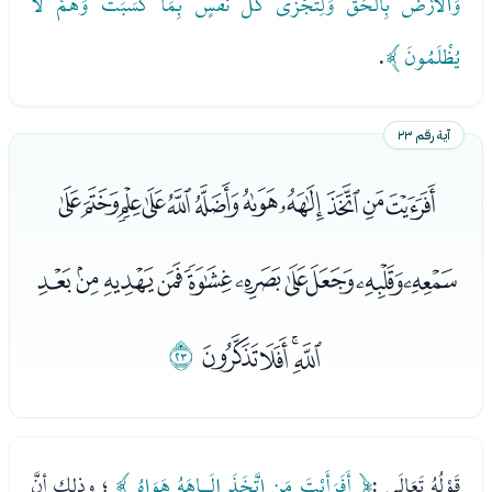
وَالأَرْضَ بِالْحَقِّ وَلِتُجْزَى كُلُّ نَفْسٍ بِمَا كَسَبَتْ وَهُمْ لاَ
يُظْلَمُونَ ﴾
.
آية رقم ٢٣
ﭑﭒﭓﭔﭕﭖﭗﭘﭙﭚﭛ
ﭜﭝﭞﭟﭠﭡﭢﭣﭤﭥ
ﭦﭧﭨﭩ
ﭪ
قَوْلُهُ تَعَالَى :
﴿ أَفَرَأَيْتَ مَنِ اتَّخَذَ إِلَـاهَهُ هَوَاهُ ﴾
؛ وذلك أنَّ