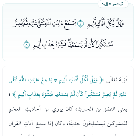
الآيات من ٧ إلى ٨
ﮎﮏﮐﮑ
ﮒ
ﮓﮔﮕﮖﮗﮘﮙ
ﮚﮛﮜﮝﮞﮟﮠﮡ
ﮢ
قَوْلُهُ تَعَالَى :
﴿ وَيْلٌ لِّكُلِّ أَفَّاكٍ أَثِيمٍ * يَسْمَعُ ءَايَاتِ اللَّهِ تُتْلَى
عَلَيْهِ ثُمَّ يُصِرُّ مُسْتَكْبِراً كَأَن لَّمْ يَسْمَعْهَا فَبَشِّرْهُ بِعَذَابٍ أَلِيمٍ ﴾
؛
يعني النضرَ بن الحارثِ، كان يروي من أحاديثِ العجَمِ
للمشركين فيستَملِحُونَ حديثَهُ، وكان إذا سمعَ آياتِ القرآن