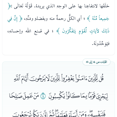
خلَقَها لانتفاعِنا بها على الوجهِ الذي يريدهُ. قَوْلُهُ تَعَالَى :
﴿
جَمِيعاً مِّنْهُ ﴾
؛ أي الكلُّ رحمةٌ منه وبفضلهٍِ ومَنِّهِ،
﴿ إِنَّ فِي
ذَلِكَ لأيَاتٍ لِّقَوْمٍ يَتَفَكَّرُونَ ﴾
؛ في صُنعِ الله وإحسانهِ،
فيُوَحِّدُونَهُ.
الآيات من ١٤ إلى ١٥
ﭑﭒﭓﭔﭕﭖﭗﭘﭙ
ﭚﭛﭜﭝﭞ
ﭟ
ﭠﭡﭢ
ﭣﭤﭥﭦﭧﭨﭩﭪﭫﭬ