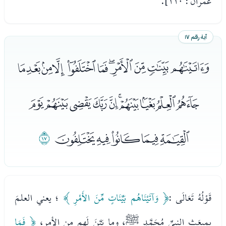
عمران : ١١٠].
آية رقم ١٧
ﭼﭽﭾﭿﮀﮁﮂﮃﮄﮅﮆ
ﮇﮈﮉﮊﮋﮌﮍﮎﮏﮐ
ﮑﮒﮓﮔﮕ
ﮖ
قَوْلُهُ تَعَالَى :
﴿ وَآتَيْنَاهُم بَيِّنَاتٍ مِّنَ الأَمْرِ ﴾
؛ يعني العلمَ
بمبعَثِ النبيِّ مُحَمَّدٍ ﷺ، وما بَيَّنَ لَهم من الأمرِ،
﴿ فَمَا