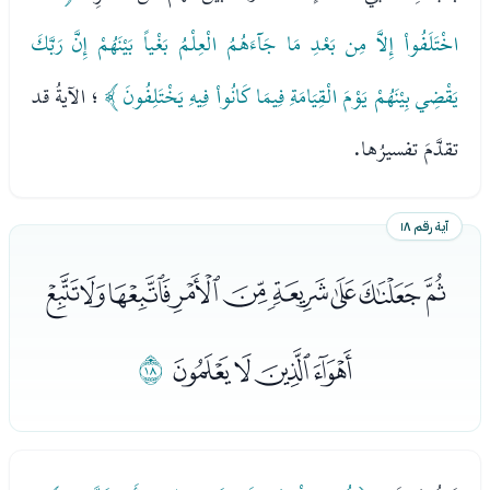
اخْتَلَفُواْ إِلاَّ مِن بَعْدِ مَا جَآءَهُمُ الْعِلْمُ بَغْياً بَيْنَهُمْ إِنَّ رَبَّكَ
يَقْضِي بِيْنَهُمْ يَوْمَ الْقِيَامَةِ فِيمَا كَانُواْ فِيهِ يَخْتَلِفُونَ ﴾
؛ الآيةُ قد
تقدَّمَ تفسيرُها.
آية رقم ١٨
ﮗﮘﮙﮚﮛﮜﮝﮞﮟ
ﮠﮡﮢﮣ
ﮤ