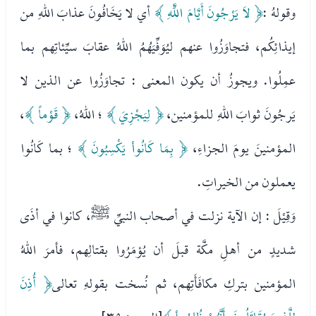
وقولهُ :
﴿ لاَ يَرْجُونَ أَيَّامَ اللَّهِ ﴾
أي لا يَخَافُونَ عذابَ اللهِ من
إيذائِكُم، فتجاوَزُوا عنهم ليُوَفِّيَهُمُ اللهُ عقابَ سيِّئاتِهم بما
عمِلُوا. ويجوزُ أن يكون المعنى : تجاوَزُوا عن الذين لا
يَرجُونَ ثوابَ اللهِ للمؤمنين،
﴿ لِيَجْزِيَ ﴾
؛ اللهُ،
﴿ قَوْماً ﴾
،
المؤمنينَ يومَ الجزاءِ،
﴿ بِمَا كَانُواْ يَكْسِبُونَ ﴾
؛ بما كَانُوا
يعملون من الخيراتِ.
وَقِيْلَ : إن الآية نزلت في أصحاب النبيِّ ﷺ، كانوا في أذَى
شديدٍ من أهلِ مكَّة قبلَ أن يُؤمَرُوا بقتالِهم، فأمرَ اللهُ
المؤمنين بتركِ مكافَأَتِهم، ثم نُسخت بقولهِ تعالى
﴿ أُذِنَ