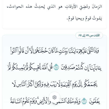
الزمانَ ومُضِيَّ الأوقاتِ هو الذي يُحدِثُ هذه الحوادثَ،
يَمُوتُ قومٌ ويحيَا قومٌ.
الآيات من ٢٥ إلى ٢٧
ﮃﮄﮅﮆﮇﮈﮉﮊﮋﮌﮍﮎ
ﮏﮐﮑﮒ
ﮓ
ﮔﮕﮖﮗﮘﮙ
ﮚﮛﮜﮝﮞﮟﮠﮡﮢﮣﮤ
ﮥ
ﮦ
ﮧﮨﮩﮪﮫﮬﮭﮮ