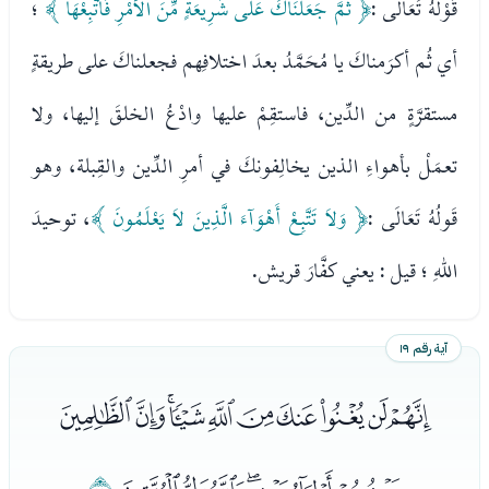
قَوْلُهُ تَعَالَى :
﴿ ثُمَّ جَعَلْنَاكَ عَلَى شَرِيعَةٍ مِّنَ الأَمْرِ فَاتَّبِعْهَا ﴾
؛
أي ثُم أكرَمناكَ يا مُحَمَّدُ بعدَ اختلافِهم فجعلناكَ على طريقةٍ
مستقرَّةٍ من الدِّين، فاستقِمْ عليها وادْعُ الخلقَ إليها، ولا
تعمَلْ بأهواءِ الذين يخالِفونكَ في أمرِ الدِّين والقِبلة، وهو
قَولُهُ تَعَالَى :
﴿ وَلاَ تَتَّبِعْ أَهْوَآءَ الَّذِينَ لاَ يَعْلَمُونَ ﴾
، توحيدَ
اللهِ ؛ قيل : يعني كفَّارَ قريش.
آية رقم ١٩
ﮥﮦﮧﮨﮩﮪﮫﮬﮭﮮ