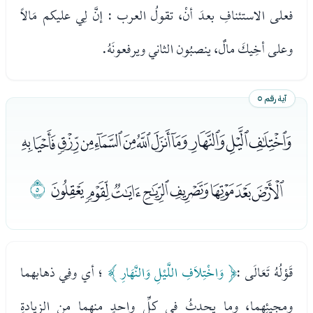
فعلى الاستئنافِ بعدَ أنْ، تقولُ العرب : إنَّ لِي عليكم مَالاً
وعلى أخِيكَ مالٌ، ينصبُون الثاني ويرفعونَهُ.
آية رقم ٥
ﭫﭬﭭﭮﭯﭰﭱﭲﭳﭴﭵﭶ
ﭷﭸﭹﭺﭻﭼﭽﭾ
ﭿ
قَوْلُهُ تَعَالَى :
﴿ وَاخْتِلاَفِ اللَّيْلِ وَالنَّهَارِ ﴾
؛ أي وفِي ذهابهما
ومجيئِهما، وما يحدثُ في كلِّ واحدٍ منهما من الزيادةِ