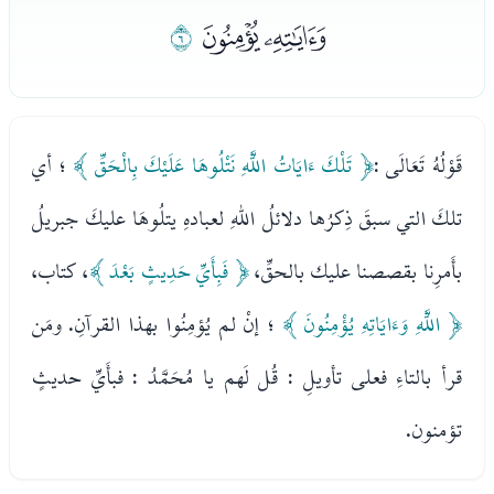
ﮋﮌ
ﮍ
قَوْلُهُ تَعَالَى :
﴿ تَلْكَ ءَايَاتُ اللَّهِ نَتْلُوهَا عَلَيْكَ بِالْحَقِّ ﴾
؛ أي
تلكَ التي سبقَ ذِكرُها دلائلُ اللهِ لعبادهِ يتلُوهَا عليكَ جبريلُ
بأَمرِنا بقصصنا عليك بالحقِّ،
﴿ فَبِأَيِّ حَدِيثٍ بَعْدَ ﴾
، كتاب،
﴿ اللَّهِ وَءَايَاتِهِ يُؤْمِنُونَ ﴾
؛ إنْ لم يُؤمِنُوا بهذا القرآنِ. ومَن
قرأ بالتاءِ فعلى تأويلِ : قُل لَهم يا مُحَمَّدُ : فبأَيِّ حديثٍ
تؤمنون.