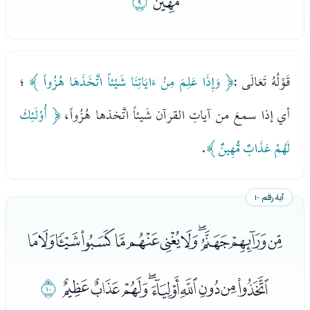
ﮮ
ﮯ
قَوْلُهُ تَعَالَى :
﴿ وَإِذَا عَلِمَ مِنْ ءَايَاتِنَا شَيْئاً اتَّخَذَهَا هُزُواً ﴾
؛
أي إذا سمعَ من آياتِ القرآن شَيئاً اتَّخذها هُزُواً،
﴿ أُوْلَئِكَ
لَهُمْ عَذَابٌ مُّهِينٌ ﴾
.
آية رقم ١٠
ﮰﮱﯓﯔﯕﯖﯗﯘﯙﯚﯛﯜ
ﯝﯞﯟﯠﯡﯢﯣﯤﯥ
ﯦ