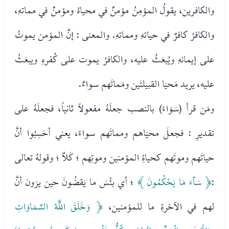
والكافرين، يقولُ المؤمِنُ مؤمنٌ في محياهُ ومؤمنٌ في مماتهِ،
والكافرُ كافرٌ في حياتهِ ومماتهِ. والمعنى : إنَّ المؤمن يموتُ
على إيمانهِ ويُبعَثُ عليه، والكافرُ يموت على كُفرهِ ويبعَثُ
عليه، يريد مَحيَا القبيلتَين ومَماتَهم سواءٌ.
ومَن قرأ (سَوَاءً) بالنصب جعلَهُ مفعولاً ثانياً، فجعلَهُ على
تقديرِ : فجعلَ محيَاهم ومماتَهم سواءً، يعني أحَسِبُوا أنَّ
حياتَهم وموتَهم كحياةِ المؤمنين وموتِهم ؛ كَلاّ ؛ وقولهُ تعالى
:
﴿ سَآءَ مَا يَحْكُمُونَ ﴾
؛ أي بئْسَ ما يَقضُونَ حين يرَون أنَّ
لهم في الآخرةِ ما للمؤمنين،
﴿ وَخَلَقَ اللَّهُ السَّمَاوَاتِ