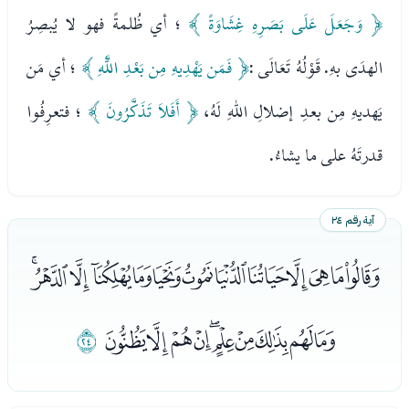
﴿ وَجَعَلَ عَلَى بَصَرِهِ غِشَاوَةً ﴾
؛ أي ظُلمةً فهو لا يُبصِرُ
الهدَى بهِ. قَوْلُهُ تَعَالَى :
﴿ فَمَن يَهْدِيهِ مِن بَعْدِ اللَّهِ ﴾
؛ أي مَن
يَهديهِ مِن بعدِ إضلالِ اللهِ لَهُ،
﴿ أَفَلاَ تَذَكَّرُونَ ﴾
؛ فتعرِفُوا
قدرتَهُ على ما يشاءُ.
آية رقم ٢٤
ﭫﭬﭭﭮﭯﭰﭱﭲﭳﭴﭵﭶﭷ
ﭸﭹﭺﭻﭼﭽﭾﭿﮀﮁ
ﮂ