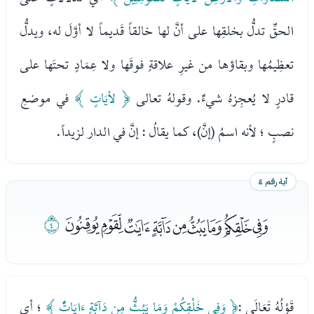
الحقِّ تدلُّ بخلقِها على أنَّ لها خالقاً قَديماً لا أوَّلَ له، ويدلُّ
تعظِيمُها وبقاؤها من غيرِ علاقةٍ فوقَها ولا عِمَادٍ تحتَها على
قادرٍ لا يُعجِزهُ شيءٌ. وقولهُ تعالى
﴿ لأيَاتٍ ﴾
في موضعِ
نصبٍ ؛ لأنه اسمُ (إنَّ)، كما يقالُ : إنَّ في الدار لزيداً.
آية رقم ٤
ﭡﭢﭣﭤﭥﭦﭧﭨﭩ
ﭪ
قَوْلُهُ تَعَالَى :
﴿ وَفِي خَلْقِكُمْ وَمَا يَبُثُّ مِن دَآبَّةٍ ءَايَاتٌْ ﴾
؛ أي