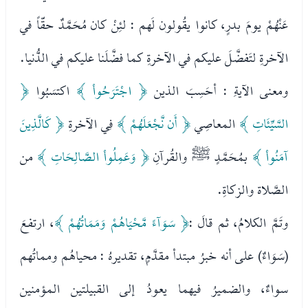
عَنْهُمْ يومَ بدرٍ، كانوا يقُولون لَهم : لئِنْ كان مُحَمَّدٌ حقّاً في
الآخرةِ لتَفضَّلَ عليكم في الآخرةِ كما فضَّلَنا عليكم في الدُّنيا.
ومعنى الآيةِ : أحَسِبَ الذين
﴿ اجْتَرَحُواْ ﴾
اكتسَبُوا
﴿
السَّيِّئَاتِ ﴾
المعاصِي
﴿ أَن نَّجْعَلَهُمْ ﴾
فِي الآخرةِ
﴿ كَالَّذِينَ
آمَنُواْ ﴾
بمُحَمَّدٍ ﷺ والقُرآنِ
﴿ وَعَمِلُواْ الصَّالِحَاتِ ﴾
من
الصَّلاة والزكاةِ.
وتَمَّ الكلامُ، ثم قالَ :
﴿ سَوَآءً مَّحْيَاهُمْ وَمَمَاتُهُمْ ﴾
، ارتفعَ
(سَوَاءٌ) على أنه خبرُ مبتدأ مقدَّمٍ، تقديرهُ : محياهُم ومماتُهم
سواءٌ، والضميرُ فيهما يعودُ إلى القبيلتين المؤمنين