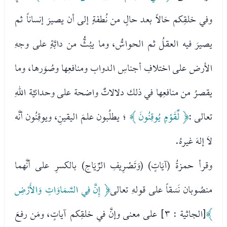
وفي خلقِكم حَالاً بعد حالٍ من نُطفةٍ إلى أن يصيرَ إنساناً ثم
يصيرَ فيه العقلُ ثم الحواسُّ، وما يبُثُّ من دابَّةٍ على وجهِ
الأرض على اختلافِ أجناسِ الدواب ومنافعِها وصُوَرها، وما
يقصرُ من منافعِها في ذلك دلالاتٌ واضحة على وحدانيَّة اللهِ
تعالى :
﴿ لِّقَوْمٍ يُوقِنُونَ ﴾
؛ يطلُبون علمَ اليقينِ، ويوقِنُون أنَّه
لاَ إلهَ غيرهُ.
وقرأ حمزةُ (آيَاتٍ) (وَتَصْرِيفِ الرِّيَاحِ) بالكسرِ على أنَّهما
منصُوبان نَسَقاً على قولهِ تعالى
﴿ إِنَّ فِي السَّمَاوَاتِ وَالأَرْضِ
﴾
[الجاثية : ٣] على معنى وإنَّ في خلقِكم آياتٍ، ومَن رفعَ