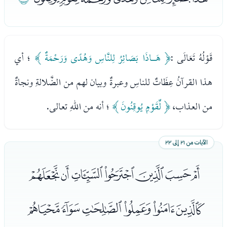
قَوْلُهُ تَعَالَى :
﴿ هَـاذَا بَصَائِرُ لِلنَّاسِ وَهُدًى وَرَحْمَةٌ ﴾
؛ أي
هذا القرآنُ عِظَاتٌ للناسِ وعبرةٌ وبيان لهم من الضَّلالةِ ونجاةٌ
من العذاب،
﴿ لِّقَوْمٍ يُوقِنُونَ ﴾
؛ أنه من اللهِ تعالى.
الآيات من ٢١ إلى ٢٢
ﯠﯡﯢﯣﯤﯥﯦ
ﯧﯨﯩﯪﯫﯬ