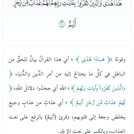
ﯧﯨﯩﯪﯫﯬﯭﯮﯯﯰﯱ
ﯲ
ﯳ
وقولهُ :
﴿ هَـاذَا هُدًى ﴾
؛ أي هذا القرآنُ بيانٌ للحقِّ من
الباطلِ في كلِّ ما يحتاجُ إليهِ من أمرِ الدِّين والدُّنيا،
﴿
وَالَّذِينَ كَفَرُواْ بِآيَاتِ رَبِّهِمْ ﴾
؛ اللهِ أي جحَدُوا دلائلَ اللهِ،
﴿
لَهُمْ عَذَابٌ مِّن رِّجْزٍ أَلِيمٌ ﴾
؛ أي عذابٌ من عذابٍ وجيعٍ
يخلصُ وجعهُ إلى قلوبهم، وقرئ (ألِيمٌ) بالرفعِ على نعت
العذاب، وبالكسرِ على نعتِ الرِّجْزِ.