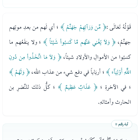
قَوْلُهُ تَعَالَى :
﴿ مِّن وَرَآئِهِمْ جَهَنَّمُ ﴾
؛ أي لَهم من بعدِ موتِهم
جهنَّمُ،
﴿ وَلاَ يُغْنِي عَنْهُم مَّا كَسَبُواْ شَيْئاً ﴾
؛ ولا ينفَعُهم ما
كسَبُوا من الأموالِ والأولادِ شيئاً،
﴿ وَلاَ مَا اتَّخَذُواْ مِن دُونِ
اللَّهِ أَوْلِيَآءَ ﴾
؛ أربَاباً في دفعِ شيء من عذاب الله،
﴿ وَلَهُمْ ﴾
؛ في الآخرةِ ؛
﴿ عَذَابٌ عَظِيمٌ ﴾
؛ كلُّ ذلك للنَّضرِ بن
الحارث وأمثالهِ.
آية رقم ١١