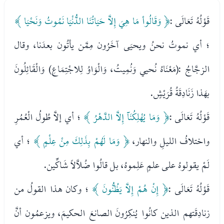
قَوْلُهُ تَعَالَى :
﴿ وَقَالُواْ مَا هِيَ إِلاَّ حَيَاتُنَا الدُّنْيَا نَمُوتُ وَنَحْيَا ﴾
؛ أي نموتُ نحنُ ويحيَى آخَرُون مِمَّن يأتُون بعدَنا، وقال
الزجَّاجُ :(مَعْنَاهُ نُحيي وَنُمِيتُ، وَالْوَاوُ لِلاجْتِمَاعِ) وَالْقَائِلُونَ
بهَذا زَنَادِقَةُ قُرَيْشٍ.
قَوْلُهُ تَعَالَى :
﴿ وَمَا يُهْلِكُنَآ إِلاَّ الدَّهْرُ ﴾
؛ أي إلاَّ طُولُ الْعُمُرِ
واختلافُ الليلِ والنهار،
﴿ وَمَا لَهُمْ بِذَلِكَ مِنْ عِلْمٍ ﴾
؛ أي
لَمْ يقولوهُ على علمٍ عَلِموهُ، بل قالُوا ضُلاَّلاً شَاكِّين.
قَوْلُهُ تَعَالَى :
﴿ إِنْ هُمْ إِلاَّ يَظُنُّونَ ﴾
؛ وكان هذا القولُ من
زنادِقَتهم الذين كانُوا يُنكِرُونَ الصانعَ الحكيمَ، ويزعمُون أنَّ