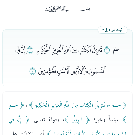
ﰡ
الآيات من ١ إلى ٣
ﭑ
ﭒ
ﭓﭔﭕﭖﭗﭘ
ﭙ
ﭚﭛ
ﭜﭝﭞﭟ
ﭠ
﴿ حـم * تَنزِيلُ الْكِتَابِ مِنَ اللَّهِ الْعَزِيزِ الْحَكِيمِ ﴾
؛
﴿ حـم
﴾
مبتدأٌ وخبرهُ
﴿ تَنزِيلُ ﴾
، وقولهُ تعالى :
﴿ إِنَّ فِي
السَّمَاوَاتِ وَالأَرْضِ لأيَاتٍ لِّلْمُؤْمِنِينَ ﴾
أي لدَلالاَتٍ على