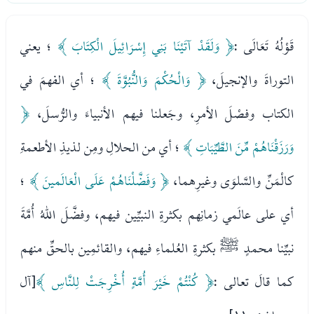
قَوْلُهُ تَعَالَى :
﴿ وَلَقَدْ آتَيْنَا بَنِي إِسْرَائِيلَ الْكِتَابَ ﴾
؛ يعني
التوراةَ والإنجيلَ،
﴿ وَالْحُكْمَ وَالنُّبُوَّةَ ﴾
؛ أي الفهمَ في
الكتاب وفصْلَ الأمرِ، وجَعلنا فيهم الأنبياءَ والرُّسلَ،
﴿
وَرَزَقْنَاهُمْ مِّنَ الطَّيِّبَاتِ ﴾
؛ أي من الحلالِ ومِن لذيذِ الأطعمةِ
كالْمَنِّ والسَّلوَى وغيرِهما،
﴿ وَفَضَّلْنَاهُمْ عَلَى الْعَالَمينَ ﴾
؛
أي على عالَمي زمانِهم بكثرةِ النبيِّين فيهم، وفضَّلَ اللهُ أُمَّةَ
نبيِّنا محمدٍ ﷺ بكثرةِ العُلماءِ فيهم، والقائمِين بالحقِّ منهم
كما قالَ تعالى :
﴿ كُنْتُمْ خَيْرَ أُمَّةٍ أُخْرِجَتْ لِلنَّاسِ ﴾
[آل