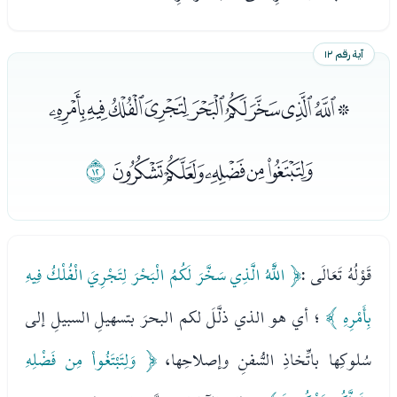
آية رقم ١٢
ﯴﯵﯶﯷﯸﯹﯺﯻﯼﯽ
ﯾﯿﰀﰁﰂ
ﰃ
قَوْلُهُ تَعَالَى :
﴿ اللَّهُ الَّذِي سَخَّرَ لَكُمُ الْبَحْرَ لِتَجْرِيَ الْفُلْكُ فِيهِ
بِأَمْرِهِ ﴾
؛ أي هو الذي ذلَّلَ لكم البحرَ بتسهيلِ السبيلِ إلى
سُلوكِها باتِّخاذِ السُّفنِ وإصلاحِها،
﴿ وَلِتَبْتَغُواْ مِن فَضْلِهِ