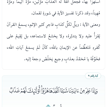
استهزأ بها، فجعلَ اللهُ له العذابَ مرَّتين، مرَّةً ألِيماً ومرَّة
مُهِيناً، وقد ذكرنا تفسيرَ الآيةِ في سُورةِ لقمان.
ومعنى الآية : ويلٌ لكلِّ كذابٍ فاجرٍ كثيرِ الإثمِ، يسمعُ القرآنَ
يُقرَأُ عليهِ ولا يتدبَّرهُ، ولا يخشعُ لاستماعهِ، بل يُقِيمُ على
كُفرهِ مُتَعَظِّماً عن الإيمانِ بالله، كأنْ لَمْ يسمَعْ آياتِ الله،
فخَوِّفْهُ يا مُحَمَّدُ بعذابٍ وجيعٍ يَخلُصُ وجعهُ إليه.
آية رقم ٩
ﮣﮤﮥﮦﮧﮨﮩﮪﮫﮬﮭ