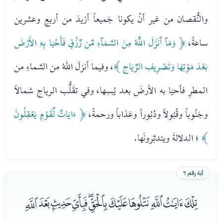
والنُّقصان من غير أنْ يكونا جَميعاً أزيدَ من أربعٍ وعشرين
ساعةً،
﴿ وَمَآ أَنَزَلَ اللَّهُ مِنَ السَّمَآءِ مَّن رِّزْقٍ فَأَحْيَا بِهِ الأَرْضَ
بَعْدَ مَوْتِهَا وَتَصْرِيفِ الرِّيَاحِ ﴾
، وفيما أنزلَ اللهُ من السَّماءِ من
المطرِ فأحيَا به الأرضَ بعد يُبسِها، وفي تقَلُّب الرياحِ شمالاً
وجَنُوباً وقُبُولاً ودُبُوراً وعَذاباً ورحمةً،
﴿ ءَايَاتٌ لِّقَوْمٍ يَعْقِلُونَ
﴾
؛ الدلالةَ ويتدبَّرونَها.
آية رقم ٦
ﮀﮁﮂﮃﮄﮅﮆﮇﮈﮉﮊ