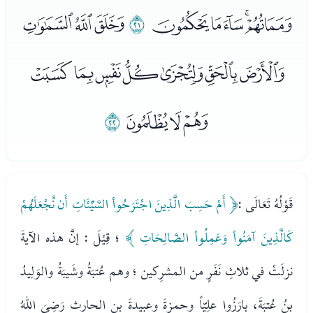
ﯭﯮﯯﯰﯱ
ﯲ
ﯳﯴﯵ
ﯶﯷﯸﯹﯺﯻﯼ
ﯽﯾﯿ
ﰀ
قَوْلُهُ تَعَالَى :
﴿ أَمْ حَسِبَ الَّذِينَ اجْتَرَحُواْ السَّيِّئَاتِ أَن نَّجْعَلَهُمْ
كَالَّذِينَ آمَنُواْ وَعَمِلُواْ الصَّالِحَاتِ ﴾
؛ قِيْلَ : إنَّ هذه الآيةَ
نزلَتْ في ثلاثِ نَفَرٍ من المشرِكين ؛ وهم عُتبَةُ وشَيبَةُ والوَلِيدُ
بنُ عُتبَةَ، بارَزُوا علِيّاً وحمزةَ وعبيدةَ بن الحارث رَضِيَ اللهُ