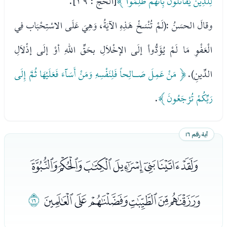
لِلَّذِينَ يُقَاتَلُونَ بِأَنَّهُمْ ظُلِمُواْ ﴾
[الحج : ٣٩].
وقالَ الحسَنُ :(لَمْ تُنْسَخْ هَذِهِ الآيَةُ، وَهِيَ عَلَى الاسْتِحْبَاب فِي
الْعَفْوِ مَا لَمْ يُؤَدُّواْ إلَى الإخْلاَلِ بحَقِّ اللهِ أوْ إلَى إذْلاَلِ
الدِّينِ).
﴿ مَنْ عَمِلَ صَـالِحاً فَلِنَفْسِهِ وَمَنْ أَسَآءَ فَعَلَيْهَا ثُمَّ إِلَى
رَبِّكُمْ تُرْجَعُونَ ﴾
.
آية رقم ١٦
ﭮﭯﭰﭱﭲﭳﭴ
ﭵﭶﭷﭸﭹﭺ
ﭻ