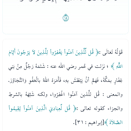
ﭭ
قَوْلُهُ تَعَالَى :
﴿ قُل لِّلَّذِينَ آمَنُواْ يَغْفِرُواْ لِلَّذِينَ لاَ يَرْجُونَ أَيَّامَ
اللَّهِ ﴾
؛ نزَلت في عُمر رضي الله عنه : شَتَمَهُ رَجُلٌ مِنْ بَنِي
غِفَارٍ بمَكَّةَ، فَهَمَّ أنْ يَبْطُشَ بهِ، فَأَمَرَهُ اللهُ بالْعَفْوِ وَالتَّجَاوُز.
والمعنى : قُل للَّذين آمَنُوا اغْفِرُوا، ولكنه شَبَّهَهُ بالشرطِ
والجزاء كقوله تعالى :
﴿ قُل لِّعِبَادِيَ الَّذِينَ آمَنُواْ يُقِيمُواْ
الصَّلاَةَ ﴾
[إبراهيم : ٣١].