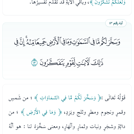
وَلَعَلَّكُمْ تَشْكُرُونَ ﴾
، وباقي الآيةِ قد تقدَّم تفسيرُها.
آية رقم ١٣
ﰄﰅﰆﰇﰈﰉﰊﰋﰌﰍﰎﰏﰐ
ﰑﰒﰓﰔ
ﰕ
قَوْلُهُ تَعَالَى :
﴿ وَسَخَّرَ لَكُمْ مَّا فِي السَّمَاوَاتِ ﴾
؛ من شَمسٍ
وقمرٍ ونجوم ومطرٍ وثلج وبَرَدٍ،
﴿ وَمَا فِي الأَرْضِ ﴾
؛ من
دابَّةٍ وشجَرٍ ونبات وثمارٍ وأنْهَارٍ، ومعنى سَخَّرَهُ لنا : هو أنَّهُ