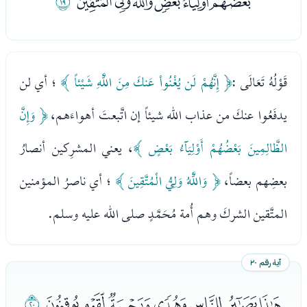
ﮯﮰﮱﯓﯔﯕﯖ
ﯗ
قَوْلُهُ تَعَالَى :
﴿ إِنَّهُمْ لَن يُغْنُواْ عَنكَ مِنَ اللَّهِ شَيْئاً ﴾
؛ أي لن
يدفَعُوا عنكَ من عذاب الله شيئاً إن اتَّبعتَ أهواءَهم،
﴿ وَإِنَّ
الظَّالِمِينَ بَعْضُهُمْ أَوْلِيَآءُ بَعْضٍ ﴾
، يعني المشرِكين أنصارُ
بعضِهم بعضاً،
﴿ وَاللَّهُ وَلِيُّ الْمُتَّقِينَ ﴾
؛ أي ناصرُ المؤمنين
المتَّقين الشركَ وهم أُمة مُحَمَّدٍ صلى الله عليه وسلم.
آية رقم ٢٠
ﯘﯙﯚﯛﯜﯝﯞ
ﯟ