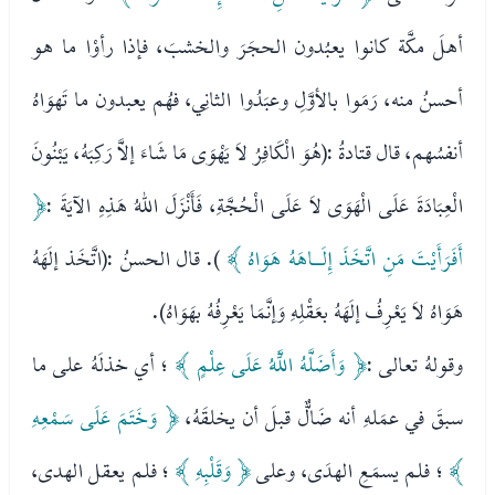
أهلَ مكَّة كانوا يعبُدون الحجَرَ والخشبَ، فإذا رأوْا ما هو
أحسنُ منه، رَمَوا بالأوَّلِ وعبَدُوا الثانِي، فهُم يعبدون ما تَهوَاهُ
أنفسُهم، قال قتادةُ :(هُوَ الْكَافِرُ لاَ يَهْوَى مَا شَاءَ إلاَّ رَكِبَهُ، يَبْنُونَ
الْعِبَادَةَ عَلَى الْهَوَى لاَ عَلَى الْحُجَّةِ، فَأَنْزَلَ اللهُ هَذِهِ الآيَةَ :
﴿
أَفَرَأَيْتَ مَنِ اتَّخَذَ إِلَـاهَهُ هَوَاهُ ﴾
). قال الحسنُ :(اتَّخَذ إلَهَهُ
هَوَاهُ لاَ يَعْرِفُ إلَهَهُ بعَقْلِهِ وَإنَّمَا يَعْرِفُهُ بهَوَاهُ).
وقولهُ تعالى :
﴿ وَأَضَلَّهُ اللَّهُ عَلَى عِلْمٍ ﴾
؛ أي خذلَهُ على ما
سبقَ في عمَلهِ أنه ضَالٌّ قبلَ أن يخلقَهُ،
﴿ وَخَتَمَ عَلَى سَمْعِهِ
﴾
؛ فلم يسمَعِ الهدَى، وعلى
﴿ وَقَلْبِهِ ﴾
؛ فلم يعقل الهدى،