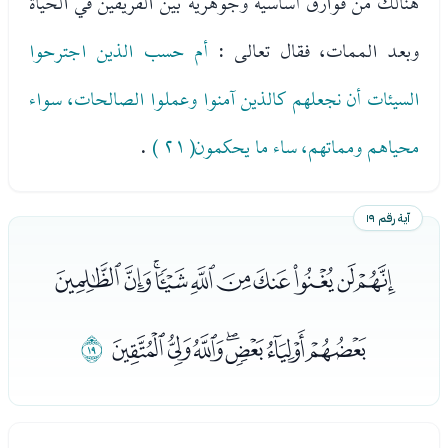
هنالك من فوارق أساسية وجوهرية بين الفريقين في الحياة
وبعد الممات، فقال تعالى :
أم حسب الذين اجترحوا
السيئات أن نجعلهم كالذين آمنوا وعملوا الصالحات، سواء
محياهم ومماتهم، ساء ما يحكمون( ٢١ )
.
آية رقم ١٩
ﮥﮦﮧﮨﮩﮪﮫﮬﮭﮮ
ﮯﮰﮱﯓﯔﯕﯖ
ﯗ