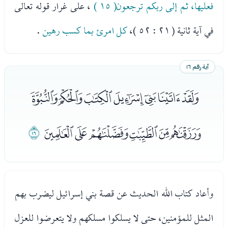
فعليها، ثم إلى ربكم ترجعون( ١٥ )
، على غرار قوله تعالى
في آية ثانية ( ٢١ : ٥٢ )،
كل امرئ بما كسب رهين
.
آية رقم ١٦
ﭮﭯﭰﭱﭲﭳﭴ
ﭵﭶﭷﭸﭹﭺ
ﭻ
وأعاد كتاب الله الحديث عن قصة بني إسرائيل ليضرب بهم
المثل للمؤمنين، حتى لا يسلكوا مسلكهم ولا يتعرضوا للعزل