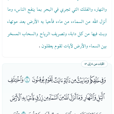
والنهار، والفلك التي تجري في البحر بما ينفع الناس، وما
أنزل الله من السماء، من ماء، فأحيا به الأرض بعد موتها،
وبث فيها من كل دابة، وتصريف الرياح والسحاب المسخر
بين السماء والأرض لآيات لقوم يعقلون
.
الآيات من ٤ إلى ١٢
ﭡﭢﭣﭤﭥﭦﭧﭨﭩ
ﭪ
ﭫ
ﭬﭭﭮﭯﭰﭱﭲﭳﭴﭵﭶﭷ