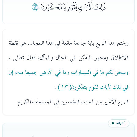
ﰑﰒﰓﰔ
ﰕ
وختم هذا الربع بآية جامعة مانعة في هذا المجال، هي نقطة
الانطلاق ومحور التفكير في الحال والمآل، فقال تعالى :
وسخر لكم ما في السماوات وما في الأرض جميعا منه، إن
في ذلك لآيات لقوم يتفكرون( ١٣ )
.
الربع الأخير من الحزب الخمسين في المصحف الكريم
آية رقم ١٤