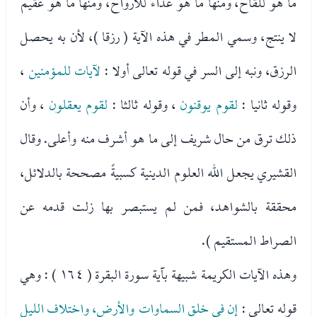
ما هو للقاح، ومنها ما هو غذاء للأرواح، ومنها ما هو عقيم
لا ينتج، وسمي المطر في هذه الآية ( رزقا )، لأن به يحصل
الرزق، ونبه إلى السر في قوله تعالى أولا :
لآيات للمؤمنين
،
وقوله ثانيا :
لقوم يوقنون
، وقوله ثالثا :
لقوم يعقلون
، وأن
ذلك ترق من حال شريف إلى ما هو أشرف منه وأعلى. وقال
القشيري يجعل الله العلوم الدينية كسبيةً مصححة بالدلائل،
محققة بالشواهد، فمن لم يستبصر بها زلت قدمه عن
الصراط المستقيم ).
وهذه الآيات الكريمة شبيهة بآية سورة البقرة ( ١٦٤ ) : وهي
قوله تعالى :
إن في خلق السماوات والأرض، واختلاف الليل