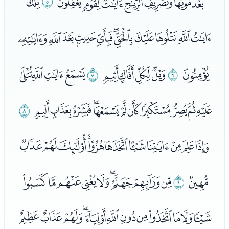
ﭸﭹﭺﭻﭼﭽﭾ
ﭿ
ﮀ
ﮁﮂﮃﮄﮅﮆﮇﮈﮉﮊﮋ
ﮌ
ﮍ
ﮎﮏﮐﮑ
ﮒ
ﮓﮔﮕﮖ
ﮗﮘﮙﮚﮛﮜﮝﮞﮟﮠﮡ
ﮢ
ﮣﮤﮥﮦﮧﮨﮩﮪﮫﮬﮭ
ﮮ
ﮯ
ﮰﮱﯓﯔﯕﯖﯗﯘﯙ
ﯚﯛﯜﯝﯞﯟﯠﯡﯢﯣﯤﯥ