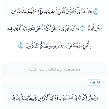
ﯦ
ﯧﯨﯩﯪﯫﯬﯭﯮﯯﯰ
ﯱﯲ
ﯳ
ﯴﯵﯶﯷﯸﯹﯺﯻﯼ
ﯽﯾﯿﰀﰁﰂ
ﰃ
لا يوجد تفسير لهذه الآيات في هذا الكتاب.
آية رقم ١٣
ﰄﰅﰆﰇﰈﰉﰊﰋﰌﰍﰎﰏﰐ