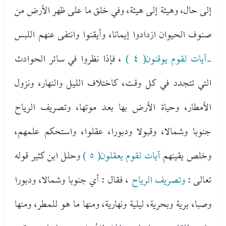
إلى حال، وهيئة إلى هيئة، وفي خلق ما على ظهر الأرض من
صنوف الحيوان ازدادوا إيمانا، وأيقنوا وانتفى عنهم اللبس
-آيات لقوم يوقنون( ٤ )
، فإذا نظروا في سائر الحوادث
التي تتجدد في كل وقت، كاختلاف الليل والنهار، ونزول
الأمطار، وحياة الأرض بها بعد موتها، وتصريف الرياح
جنوبا وشمالا، وقبولا ودبورا، عقلوا، واستحكم علمهم،
وخلص يقينهم
آيات لقوم يعقلون( ٥ )
وحلل ابن كثير قوله
تعالى :
وتصريف الرياح
، فقال : أي جنوبا وشمالا، ودبورا
وصبا، برية وبحرية، ليلية ونهارية، ومنها ما هو للمطر، ومنها