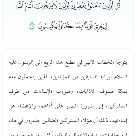
ﭑﭒﭓﭔﭕﭖﭗﭘﭙ
ﭚﭛﭜﭝﭞ
ﭟ
يتوجه الخطاب الإلهي في مطلع هذا الربع إلى الرسول عليه
السلام ليرشد السابقين من المؤمنين، الذين يتحملون معه
بمكة صنوف الإذايات، وضروب الإساءات من طرف
المشركين، إلى ضرورة الصبر على أذاهم، والإغضاء عن
إساءتهم، ذلك أن هؤلاء المشركين الضالين جديرون في هذه
المرحلة التمهيدية بالإهمال والرثاء، أكثر مما هم جديرون