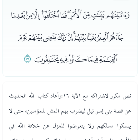
ﭼﭽﭾﭿﮀﮁﮂﮃﮄﮅﮆ
ﮇﮈﮉﮊﮋﮌﮍﮎﮏﮐ
ﮑﮒﮓﮔﮕ
ﮖ
نص مكرر لاشتراكه مع الآية ١٦:
وأعاد كتاب الله الحديث
عن قصة بني إسرائيل ليضرب بهم المثل للمؤمنين، حتى لا
يسلكوا مسلكهم ولا يتعرضوا للعزل عن خلافة الله في