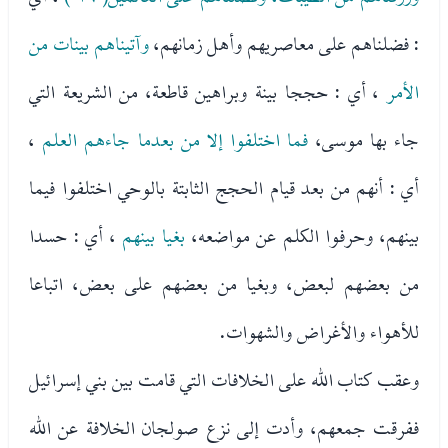
: فضلناهم على معاصريهم وأهل زمانهم،
وآتيناهم بينات من
الأمر
، أي : حججا بينة وبراهين قاطعة، من الشريعة التي
جاء بها موسى،
فما اختلفوا إلا من بعدما جاءهم العلم
،
أي : أنهم من بعد قيام الحجج الثابتة بالوحي اختلفوا فيما
بينهم، وحرفوا الكلم عن مواضعه،
بغيا بينهم
، أي : حسدا
من بعضهم لبعض، وبغيا من بعضهم على بعض، اتباعا
للأهواء والأغراض والشهوات.
وعقب كتاب الله على الخلافات التي قامت بين بني إسرائيل
ففرقت جمعهم، وأدت إلى نزع صولجان الخلافة عن الله