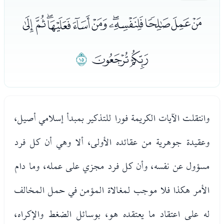
ﭠﭡﭢﭣﭤﭥﭦﭧﭨﭩﭪ
ﭫﭬ
ﭭ
وانتقلت الآيات الكريمة فورا للتذكير بمبدأ إسلامي أصيل،
وعقيدة جوهرية من عقائده الأولى، ألا وهي أن كل فرد
مسؤول عن نفسه، وأن كل فرد مجزي على عمله، وما دام
الأمر هكذا فلا موجب لمغالاة المؤمن في حمل المخالف
له على اعتقاد ما يعتقده هو، بوسائل الضغط والإكراه،