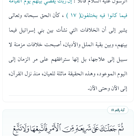
الرسول عليه السلام قائلا :
إن ربك يقضي بينهم يوم القيامة
فيما كانوا فيه يختلفون( ١٧ )
، كأن الحق سبحانه وتعالى
يشير إلى أن الخلافات التي نشأت بين بني إسرائيل فيما
بينهم، وبين بقية الملل والأديان، أصبحت خلافات مزمنة لا
سبيل إلى علاجها، بل إنها سترافقهم على مر الزمان إلى
اليوم الموعود، وهذه الحقيقة ماثلة للعيان، منذ نزل القرآن،
إلى الآن وحتى الآن.
آية رقم ١٨
ﮗﮘﮙﮚﮛﮜﮝﮞﮟ