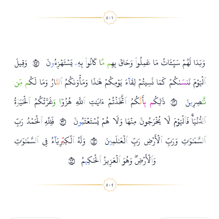
وَبَدَا لَهُمۡ سَيِّـَٔاتُ مَا عَمِلُو
ا
ْ وَحَاقَ بِهِ
م مّ
َا كَانُو
ا
ْ بِهِ
ۦ
يَسۡتَهۡزِءُ
و
نَ
٣٣
وَقِيلَ
ٱ
لۡيَوۡمَ نَ
نس
َى
كُمۡ كَمَا نَسِيتُمۡ لِقَ
آ
ءَ يَوۡمِكُمۡ هَ
ذَا وَمَأۡوَى
كُمُ
ٱ
ل
نَّ
ارُ وَمَا لَكُ
م مّ
ن
نّ
صِرِ
ي
نَ
٣٤
ذَ
لِكُ
م ب
ِأَ
نَّ
كُمُ
ٱ
تَّخَذۡتُمۡ ءَايَ
تِ
ٱ
للَّهِ هُزُو
ٗا و
َغَرَّتۡكُمُ
ٱ
لۡحَيَ
و
ةُ
ٱ
ل
دُّنۡيَاۚ فَ
ٱ
لۡيَوۡمَ لَا يُخۡرَجُونَ مِنۡهَا وَلَا هُمۡ يُسۡتَعۡتَبُ
و
نَ
٣٥
فَلِلَّهِ
ٱ
لۡحَمۡدُ رَبِّ
ٱ
ل
سَّمَ
وَ
تِ وَرَبِّ
ٱ
لۡأَرۡضِ رَبِّ
ٱ
لۡعَ
لَمِ
ي
نَ
٣٦
وَلَهُ
ٱ
لۡكِ
ب
ۡرِيَ
آ
ءُ فِي
ٱ
ل
سَّمَ
وَ
تِ
وَ
ٱ
لۡأَرۡضِۖ وَهُوَ
ٱ
لۡعَزِيزُ
ٱ
لۡحَكِ
ي
مُ
٣٧