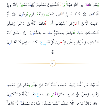
ي
ُغۡنُو
ا
ْ عَ
نك
َ مِنَ
ٱ
للَّهِ شَيۡـٔ
ٗاۚ و
َإِ
نَّ
ٱ
ل
ظَّ
لِمِينَ بَعۡضُهُمۡ أَوۡلِيَ
آ
ءُ بَعۡ
ضٖۖ و
ٱ
للَّهُ وَلِيُّ
ٱ
لۡمُتَّقِ
ي
نَ
١٩
هَ
ذَا بَصَ
ئِرُ لِل
نَّ
اسِ وَهُد
ٗى و
َرَحۡمَ
ةٞ لّ
ِقَوۡ
مٖ ي
ُوقِنُ
و
نَ
٢٠
أَمۡ
حَسِبَ
ٱ
لَّذِينَ
ٱ
ج
ۡتَرَحُو
ا
ْ
ٱ
ل
سَّيِّـَٔاتِ أَ
ن نّ
ج
ۡعَلَهُمۡ كَ
ٱ
لَّذِينَ ءَامَنُو
ا
ْ وَعَمِلُو
ا
ٱ
ل
صَّ
لِحَ
تِ سَوَ
آ
ءٗ مّ
َحۡيَاهُمۡ وَمَمَاتُهُمۡۚ سَ
آ
ءَ مَا يَحۡكُمُ
و
نَ
٢١
وَخَلَقَ
ٱ
للَّهُ
ٱ
ل
سَّمَ
وَ
تِ وَ
ٱ
لۡأَرۡضَ بِ
ٱ
لۡحَقِّ وَلِتُ
ج
ۡزَىٰ كُلُّ نَفۡ
سِۭ ب
ِمَا كَسَبَتۡ وَهُمۡ لَا يُظۡلَمُ
و
نَ
٢٢
أَفَرَءَيۡتَ مَنِ
ٱ
تَّخَذَ إِلَ
هَهُ
ۥ
هَوَى
هُ وَأَضَلَّهُ
ٱ
للَّهُ عَلَىٰ عِلۡ
مٖ و
َخَتَمَ عَلَىٰ سَمۡعِهِ
ۦ
وَقَلۡبِهِ
ۦ
وَجَعَلَ عَلَىٰ بَصَرِهِ
ۦ
غِشَ
وَ
ةٗ ف
َمَ
ن ي
َهۡدِيهِ مِ
نۢ ب
َعۡدِ
ٱ
للَّهِۚ أَفَلَا تَذَكَّرُ
و
نَ
٢٣
وَقَالُو
ا
ْ مَا هِيَ إِلَّا حَيَاتُنَا
ٱ
ل
دُّنۡيَا نَمُوتُ وَنَحۡيَا وَمَا يُهۡلِكُنَ
آ
إِلَّا
ٱ
ل
دَّهۡرُۚ