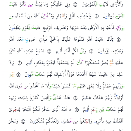
وَ
ٱ
لۡأَرۡضِ لَأٓيَ
تٖ لّ
ِلۡمُؤۡمِنِ
ي
نَ
٣
وَفِي خَلۡقِكُمۡ وَمَا يَبُثُّ مِ
ن د
آ
بَّةٍ ءَايَ
تٞ
لّ
ِقَوۡ
مٖ ي
ُوقِنُ
و
نَ
٤
وَ
ٱ
خۡتِلَ
فِ
ٱ
لَّيۡلِ وَ
ٱ
ل
نَّ
هَارِ وَمَ
آ
أَ
نز
َلَ
ٱ
للَّهُ مِنَ
ٱ
ل
سَّمَ
آ
ءِ مِ
ن
رّ
ِزۡ
قٖ ف
َأَحۡيَا بِهِ
ٱ
لۡأَرۡضَ بَعۡدَ مَوۡتِهَا وَتَصۡرِيفِ
ٱ
ل
رِّيَ
حِ ءَايَ
تٞ لّ
ِقَوۡ
مٖ ي
َعۡقِلُ
و
نَ
٥
تِلۡكَ ءَايَ
تُ
ٱ
للَّهِ نَتۡلُوهَا عَلَيۡكَ بِ
ٱ
لۡحَقِّۖ فَبِأَيِّ حَدِي
ثِۭ ب
َعۡدَ
ٱ
للَّهِ
وَءَايَ
تِهِ
ۦ
يُؤۡمِنُ
و
نَ
٦
وَيۡ
لٞ لّ
ِكُلِّ أَفَّاكٍ أَثِ
ي
مٖ
٧
يَسۡمَعُ ءَايَ
تِ
ٱ
للَّهِ تُتۡلَىٰ
عَلَيۡهِ ثُ
مَّ
يُصِرُّ مُسۡتَكۡبِر
ٗا ك
َأَ
ن لّ
َمۡ يَسۡمَعۡهَاۖ فَبَشِّرۡهُ بِعَذَابٍ أَلِ
ي
مٖ
٨
وَإِذَا
عَلِمَ مِنۡ ءَايَ
تِنَا شَيۡـًٔا
ٱ
تَّخَذَهَا هُزُوًاۚ أُ
و
ْلَ
ئِكَ لَهُمۡ عَذَا
بٞ مّ
ُهِ
ي
نٞ
٩
مِّ
ن
و
َرَ
آ
ئِهِمۡ جَهَ
نَّ
مُۖ وَلَا يُغۡنِي عَنۡهُ
م مّ
َا كَسَبُو
ا
ْ شَيۡـٔ
ٗا و
َلَا مَا
ٱ
تَّخَذُو
ا
ْ مِ
ن د
ُونِ
ٱ
للَّهِ
أَوۡلِيَ
آ
ءَۖ وَلَهُمۡ عَذَابٌ عَظِ
ي
مٌ
١٠
هَ
ذَا هُد
ٗىۖ و
ٱ
لَّذِينَ كَفَرُو
ا
ْ بِـَٔايَ
تِ رَبِّهِمۡ
لَهُمۡ عَذَا
بٞ مّ
ن رّ
ج
ۡزٍ أَلِ
ي
مٌ
١١
۞
ٱ
للَّهُ
ٱ
لَّذِي سَخَّرَ لَكُمُ
ٱ
لۡبَحۡرَ لِتَ
ج
ۡرِيَ
ٱ
لۡفُلۡكُ فِيهِ بِأَمۡرِهِ
ۦ
وَلِتَ
ب
ۡتَغُو
ا
ْ مِ
ن ف
َضۡلِهِ
ۦ
وَلَعَلَّكُمۡ تَشۡكُرُ
و
نَ
١٢
وَسَخَّرَ