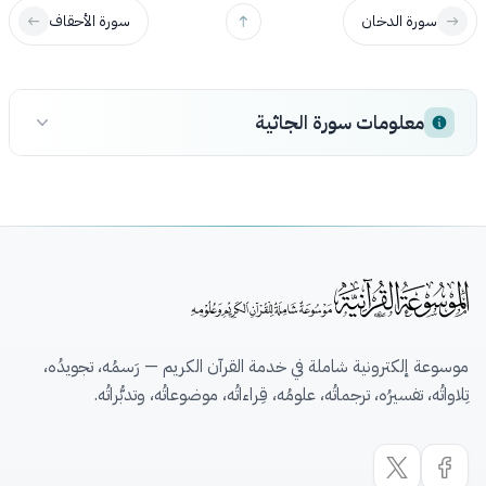
سورة الدخان
سورة الأحقاف
معلومات سورة الجاثية
موسوعة إلكترونية شاملة في خدمة القرآن الكريم — رَسمُه، تجويدُه،
تِلاواتُه، تفسيرُه، ترجماتُه، علومُه، قِراءاتُه، موضوعاتُه، وتدبُّراتُه.