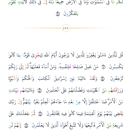
لَكُ
م مّ
َا فِي
ٱ
ل
سَّمَ
وَ
تِ وَمَا فِي
ٱ
لۡأَرۡضِ جَمِيع
ٗا مّ
ِنۡهُۚ إِ
نَّ
فِي ذَ
لِكَ لَأٓيَ
تٖ لّ
ِقَوۡ
مٖ
ي
َتَفَكَّرُ
و
نَ
١٣
قُل لِّلَّذِينَ ءَامَنُو
ا
ْ يَغۡفِرُو
ا
ْ لِلَّذِينَ لَا يَرۡجُونَ أَيَّامَ
ٱ
للَّهِ لِيَ
ج
ۡزِيَ قَوۡم
َۢا ب
ِمَا كَانُو
ا
يَكۡسِبُ
و
نَ
١٤
مَنۡ عَمِلَ صَ
لِح
ٗا ف
َلِنَفۡسِهِ
ۦ
ۖ وَمَنۡ أَسَ
آ
ءَ فَعَلَيۡهَاۖ ثُ
مَّ
إِلَىٰ رَبِّكُمۡ
تُرۡجَعُ
و
نَ
١٥
وَلَقَ
د
ۡ ءَاتَيۡنَا بَنِ
يٓ
إِسۡرَ
ءِيلَ
ٱ
لۡكِتَ
بَ وَ
ٱ
لۡحُكۡمَ وَ
ٱ
ل
نُّ
بُوَّةَ
وَرَزَ
ق
ۡنَ
هُ
م مّ
ِنَ
ٱ
ل
طَّيِّبَ
تِ وَفَضَّلۡنَ
هُمۡ عَلَى
ٱ
لۡعَ
لَمِ
ي
نَ
١٦
وَءَاتَيۡنَ
هُ
م ب
َيِّنَ
تٖ
مّ
ِنَ
ٱ
لۡأَمۡرِۖ فَمَا
ٱ
خۡتَلَفُ
وٓ
ا
ْ إِلَّا مِ
نۢ ب
َعۡدِ مَا جَ
آ
ءَهُمُ
ٱ
لۡعِلۡمُ بَغۡي
َۢا ب
َيۡنَهُمۡۚ إِ
نَّ
رَبَّكَ
يَ
ق
ۡضِي بَيۡنَهُمۡ يَوۡمَ
ٱ
لۡقِيَ
مَةِ فِيمَا كَانُو
ا
ْ فِيهِ يَخۡتَلِفُ
و
نَ
١٧
ثُ
مَّ
جَعَلۡنَ
كَ عَلَىٰ
شَرِيعَ
ةٖ مّ
ِنَ
ٱ
لۡأَمۡرِ فَ
ٱ
تَّبِعۡهَا وَلَا تَتَّبِعۡ أَهۡوَ
آ
ءَ
ٱ
لَّذِينَ لَا يَعۡلَمُ
و
نَ
١٨
إِ
نَّ
هُمۡ لَ
ن