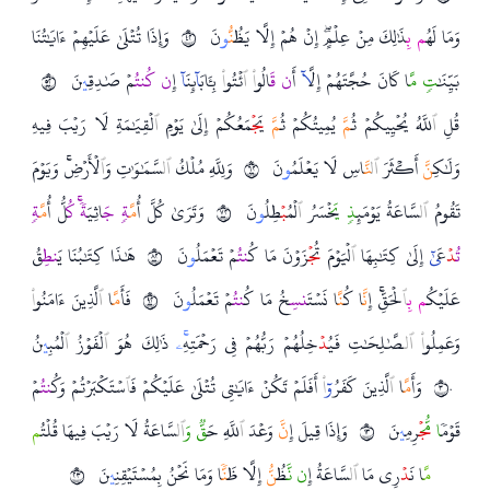
وَمَا لَهُ
م ب
ِذَ
لِكَ مِنۡ عِلۡمٍۖ إِنۡ هُمۡ إِلَّا يَظُ
نُّ
و
نَ
٢٤
وَإِذَا تُتۡلَىٰ عَلَيۡهِمۡ ءَايَ
تُنَا
بَيِّنَ
تٖ مّ
َا كَانَ حُجَّتَهُمۡ إِلَّ
آ
أَ
ن ق
َالُو
ا
ْ
ٱ
ئۡتُو
ا
ْ بِـَٔابَ
آ
ئِنَ
آ
إِ
ن ك
نت
ُمۡ صَ
دِقِ
ي
نَ
٢٥
قُلِ
ٱ
للَّهُ يُحۡيِيكُمۡ ثُ
مَّ
يُمِيتُكُمۡ ثُ
مَّ
يَ
ج
ۡمَعُكُمۡ إِلَىٰ يَوۡمِ
ٱ
لۡقِيَ
مَةِ لَا رَيۡبَ فِيهِ
وَلَ
كِ
نَّ
أَكۡثَرَ
ٱ
ل
نَّ
اسِ لَا يَعۡلَمُ
و
نَ
٢٦
وَلِلَّهِ مُلۡكُ
ٱ
ل
سَّمَ
وَ
تِ وَ
ٱ
لۡأَرۡضِۚ وَيَوۡمَ
تَقُومُ
ٱ
ل
سَّاعَةُ يَوۡمَئِ
ذٖ ي
َخۡسَرُ
ٱ
لۡمُ
ب
ۡطِلُ
و
نَ
٢٧
وَتَرَىٰ كُلَّ أُ
مَّ
ةٖ ج
َاثِيَ
ةٗۚ ك
ُلُّ أُ
مَّ
ةٖ
ت
د
ۡعَ
ىٰٓ
إِلَىٰ كِتَ
بِهَا
ٱ
لۡيَوۡمَ تُ
ج
ۡزَوۡنَ مَا كُ
نت
ُمۡ تَعۡمَلُ
و
نَ
٢٨
هَ
ذَا كِتَ
بُنَا يَ
نط
ِقُ
عَلَيۡكُ
م ب
ٱ
لۡحَقِّۚ إِ
نَّ
ا كُ
نَّ
ا نَسۡتَ
نس
ِخُ مَا كُ
نت
ُمۡ تَعۡمَلُ
و
نَ
٢٩
فَأَ
مَّ
ا
ٱ
لَّذِينَ ءَامَنُو
ا
وَعَمِلُو
ا
ْ
ٱ
ل
صَّ
لِحَ
تِ فَيُ
د
ۡخِلُهُمۡ رَبُّهُمۡ فِي رَحۡمَتِهِ
ۦ
ۚ ذَ
لِكَ هُوَ
ٱ
لۡفَوۡزُ
ٱ
لۡمُبِ
ي
نُ
٣٠
وَأَ
مَّ
ا
ٱ
لَّذِينَ كَفَرُ
وٓ
ا
ْ أَفَلَمۡ تَكُنۡ ءَايَ
تِي تُتۡلَىٰ عَلَيۡكُمۡ فَ
ٱ
سۡتَكۡبَرۡتُمۡ وَكُ
نت
ُمۡ
قَوۡم
ٗا مّ
ج
ۡرِمِ
ي
نَ
٣١
وَإِذَا قِيلَ إِ
نَّ
وَعۡدَ
ٱ
للَّهِ حَ
قّٞ و
ٱ
ل
سَّاعَةُ لَا رَيۡبَ فِيهَا قُلۡتُ
م
مّ
َا نَ
د
ۡرِي مَا
ٱ
ل
سَّاعَةُ إِ
ن نّ
َظُ
نُّ
إِلَّا ظَ
نّٗ
ا وَمَا نَحۡنُ بِمُسۡتَيۡقِنِ
ي
نَ
٣٢