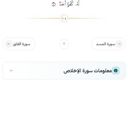
لّ
َهُ
ۥ
كُفُوًا أَحَ
د
ُۢ
٤
سورة المسد
سورة الفلق
معلومات سورة الإخلاص