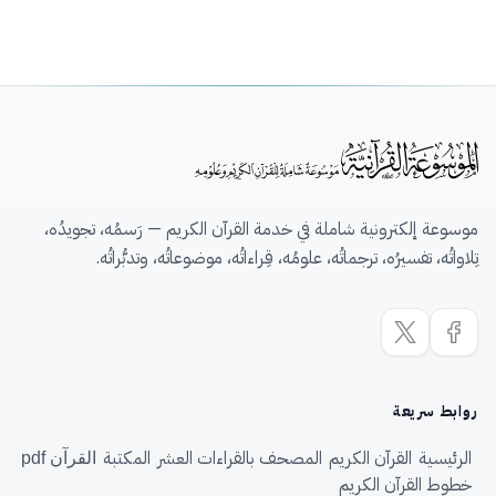
موسوعة إلكترونية شاملة في خدمة القرآن الكريم — رَسمُه، تجويدُه،
تِلاواتُه، تفسيرُه، ترجماتُه، علومُه، قِراءاتُه، موضوعاتُه، وتدبُّراتُه.
روابط سريعة
الرئيسية
القرآن الكريم
المصحف بالقراءات العشر
المكتبة
القرآن pdf
خطوط القرآن الكريم