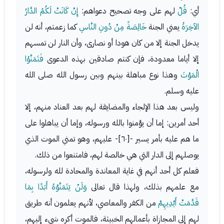
أي:
قُلْ
لهم على وجه تصحيح دعواهم:
إِنْ كَانَتْ لَكُمُ الدَّارُ
الآخِرَةُ
يعني الجنة
خَالِصَةً مِنْ دُونِ النَّاسِ
كما زعمتم، أنه لن
يدخل الجنة إلا من كان هودا أو نصارى، وأن النار لن تمسهم
إلا أياما معدودة، فإن كنتم صادقين بهذه الدعوى
فَتَمَنَّوُا
الْمَوْتَ
وهذا نوع مباهلة بينهم وبين رسول الله صلى الله
عليه وسلم.
وليس بعد هذا الإلجاء والمضايقة لهم بعد العناد منهم، إلا
أحد أمرين: إما أن يؤمنوا بالله ورسوله، وإما أن يباهلوا على
ما هم عليه بأمر يسير -[٦٠]- عليهم، وهو تمني الموت الذي
يوصلهم إلى الدار التي هي خالصة لهم، فامتنعوا من ذلك.
فعلم كل أحد أنهم في غاية المعاندة والمحادة لله ولرسوله،
مع علمهم بذلك، ولهذا قال تعالى
وَلَنْ يَتَمَنَّوْهُ أَبَدًا بِمَا
قَدَّمَتْ أَيْدِيهِمْ
من الكفر والمعاصي، لأنهم يعلمون أنه طريق
لهم إلى المجازاة بأعمالهم الخبيثة، فالموت أكره شيء إليهم،