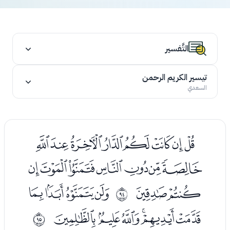
التَّفسير
تيسير الكريم الرحمن
السعدي
ﭑﭒﭓﭔﭕﭖﭗﭘ
ﭙﭚﭛﭜﭝﭞﭟ
ﭠﭡ
ﭣﭤﭥﭦ
ﱝ
ﭧﭨﭩﭪﭫﭬ
ﱞ