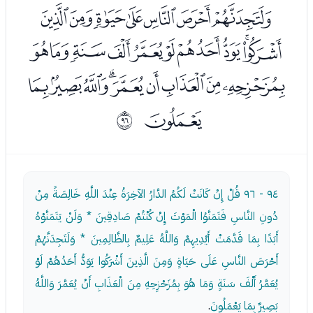
ﭮﭯﭰﭱﭲﭳﭴ
ﭵﭶﭷﭸﭹﭺﭻﭼﭽﭾ
ﭿﮀﮁﮂﮃﮄﮅﮆﮇ
ﮈ
ﱟ
٩٤ - ٩٦
قُلْ إِنْ كَانَتْ لَكُمُ الدَّارُ الآخِرَةُ عِنْدَ اللَّهِ خَالِصَةً مِنْ
دُونِ النَّاسِ فَتَمَنَّوُا الْمَوْتَ إِنْ كُنْتُمْ صَادِقِينَ * وَلَنْ يَتَمَنَّوْهُ
أَبَدًا بِمَا قَدَّمَتْ أَيْدِيهِمْ وَاللَّهُ عَلِيمٌ بِالظَّالِمِينَ * وَلَتَجِدَنَّهُمْ
أَحْرَصَ النَّاسِ عَلَى حَيَاةٍ وَمِنَ الَّذِينَ أَشْرَكُوا يَوَدُّ أَحَدُهُمْ لَوْ
يُعَمَّرُ أَلْفَ سَنَةٍ وَمَا هُوَ بِمُزَحْزِحِهِ مِنَ الْعَذَابِ أَنْ يُعَمَّرَ وَاللَّهُ
بَصِيرٌ بِمَا يَعْمَلُونَ
.