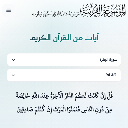
فتح ال
آيات من القرآن الكريم
سورة البقرة
الآية 94
قُلْ إِنْ كَانَتْ لَكُمُ الدَّارُ الْآخِرَةُ عِنْدَ اللَّهِ خَالِصَةً
مِنْ دُونِ النَّاسِ فَتَمَنَّوُا الْمَوْتَ إِنْ كُنْتُمْ صَادِقِينَ