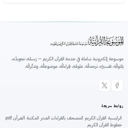
موسوعة إلكترونية شاملة في خدمة القرآن الكريم — رَسمُه، تجويدُه،
تِلاواتُه، تفسيرُه، ترجماتُه، علومُه، قِراءاتُه، موضوعاتُه، وتدبُّراتُه.
روابط سريعة
الرئيسية
القرآن الكريم
المصحف بالقراءات العشر
المكتبة
القرآن pdf
خطوط القرآن الكريم