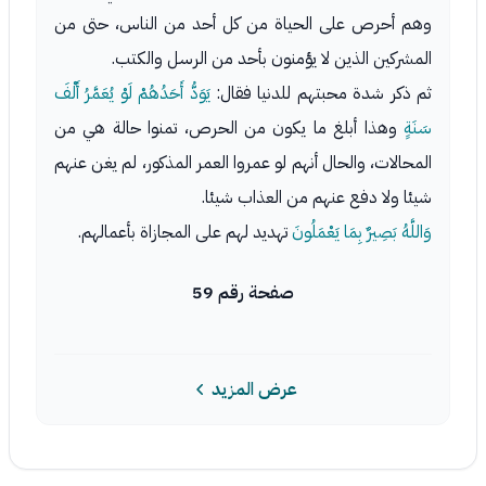
وهم أحرص على الحياة من كل أحد من الناس، حتى من
المشركين الذين لا يؤمنون بأحد من الرسل والكتب.
ثم ذكر شدة محبتهم للدنيا فقال:
يَوَدُّ أَحَدُهُمْ لَوْ يُعَمَّرُ أَلْفَ
سَنَةٍ
وهذا أبلغ ما يكون من الحرص، تمنوا حالة هي من
المحالات، والحال أنهم لو عمروا العمر المذكور، لم يغن عنهم
شيئا ولا دفع عنهم من العذاب شيئا.
وَاللَّهُ بَصِيرٌ بِمَا يَعْمَلُونَ
تهديد لهم على المجازاة بأعمالهم.
صفحة رقم 59
عرض المزيد