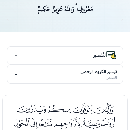
مَعْرُوفٍ ۗ وَاللَّهُ عَزِيزٌ حَكِيمٌ
التَّفسير
تيسير الكريم الرحمن
السعدي
ﭫﭬﭭﭮ
ﭯﭰﭱﭲﭳﭴ