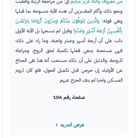
من معروف والله عزيز حكيم
أي: من مراجعة الزينة والطيب
ونحو ذلك وأكثر المفسرين أن هذه الآية منسوخة بما قبلها
وهي قوله:
وَالَّذِينَ يُتَوَفَّوْنَ مِنْكُمْ وَيَذَرُونَ أَزْوَاجًا يَتَرَبَّصْنَ
بِأَنْفُسِهِنَّ أَرْبَعَةَ أَشْهُرٍ وَعَشْرًا
وقيل لم تنسخها بل الآية الأولى
دلت على أن أربعة أشهر وعشر واجبة، وما زاد على ذلك
فهي مستحبة ينبغي فعلها تكميلا لحق الزوج، ومراعاة
للزوجة، والدليل على أن ذلك مستحب أنه هنا نفى الجناح
عن الأولياء إن خرجن قبل تكميل الحول، فلو كان لزوم
المسكن واجبا لم ينف الحرج عنهم.
صفحة رقم 106
عرض المزيد