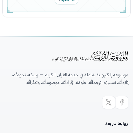
عدد الأجزاء
1
موسوعة إلكترونية شاملة في خدمة القرآن الكريم — رَسمُه، تجويدُه،
تِلاواتُه، تفسيرُه، ترجماتُه، علومُه، قِراءاتُه، موضوعاتُه، وتدبُّراتُه.
روابط سريعة