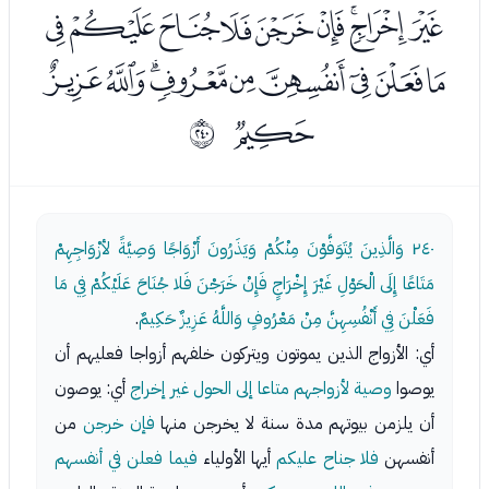
ﭵﭶﭷﭸﭹﭺﭻﭼﭽ
ﭾﭿﮀﮁﮂﮃﮄﮅﮆ
ﮇ
ﳯ
٢٤٠
وَالَّذِينَ يُتَوَفَّوْنَ مِنْكُمْ وَيَذَرُونَ أَزْوَاجًا وَصِيَّةً لأزْوَاجِهِمْ
مَتَاعًا إِلَى الْحَوْلِ غَيْرَ إِخْرَاجٍ فَإِنْ خَرَجْنَ فَلا جُنَاحَ عَلَيْكُمْ فِي مَا
فَعَلْنَ فِي أَنْفُسِهِنَّ مِنْ مَعْرُوفٍ وَاللَّهُ عَزِيزٌ حَكِيمٌ
.
أي: الأزواج الذين يموتون ويتركون خلفهم أزواجا فعليهم أن
يوصوا
وصية لأزواجهم متاعا إلى الحول غير إخراج
أي: يوصون
أن يلزمن بيوتهم مدة سنة لا يخرجن منها
فإن خرجن
من
أنفسهن
فلا جناح عليكم
أيها الأولياء
فيما فعلن في أنفسهم