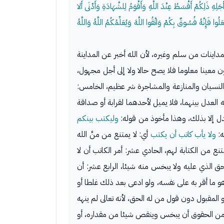
لِهِ ذَلِكُمْ أَقْسَطُ عِنْدَ اللَّهِ وَأَقْوَمُ لِلشَّهَادَةِ وَأَدْنَى أَلا
وا فَإِنَّهُ فُسُوقٌ بِكُمْ وَاتَّقُوا اللَّهَ وَيُعَلِّمُكُمُ اللَّهُ وَاللَّهُ
داينات من سلم وغيره، لأن الله أخبر عن المداينة
كون معينا معلوما فلا يصح حالا ولا إلى أجل مجهول،
لط والنسيان والمنازعة والمشاجرة شر عظيم، الخامس:
ه العدل بينهما، فلا يميل لأحدهما لقرابة أو صداقة
لعدل إلا بذلك، وهذا مأخوذ من قوله:
وليكتب بينكم
ه:
ولا يأب كاتب أن يكتب
أي: لا يمتنع من منَّ الله
تنع من الكتابة لهم، الحادي عشر: أمر الكاتب أن لا
حق الذي عليه ولا يبخس منه شيئا، الرابع عشر: أن
و ما أقر به على نفسه، ولو ادعى بعد ذلك غلطا أو
تعجيل وتأجيل، أن قوله هو المقبول دون قول من له الحق، لأنه تعالى لم ينهه
 من الحقوق أن يبخس وينقص شيئا من مقداره، أو