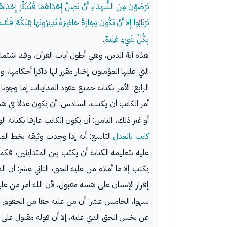
تَرْضَوْنَ مِنَ الشُّهَدَاءِ أَنْ تَضِلَّ إِحْدَاهُمَا فَتُذَكِّرَ إِحْدَاهُمَ
تَرْتَابُوا إِلا أَنْ تَكُونَ تِجَارَةً حَاضِرَةً تُدِيرُونَهَا بَيْنَكُمْ فَلَيْ
بِكُلِّ شَيْءٍ عَلِيمٌ
.
هذه آية الدين، وهي أطول آيات القرآن، وقد اشتملت
التي عليها المؤمنون إخبار مقرر لها ذاكرا أحكامها،
الرابع: الأمر بكتابة جميع عقود المداينات إما وجوب
أمر الكاتب أن يكتب، السادس: أن يكون عدلا في نفسه 
أو غير ذلك، الثامن: أن يكون الكاتب عارفا بكتابة ا
كاتب بالعدل
التاسع: أنه إذا وجدت وثيقة بخط المعر
عليه بتعليمه الكتابة أن يكتب بين المتداينين، فكما
يكتب إلا ما أملاه من عليه الحق، الثاني عشر: أن 
إقرار الإنسان على نفسه مقبول، لأن الله أمر من ع
عن بخس الحق الذي عليه، إلا أن قوله مقبول على