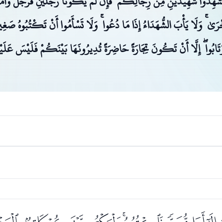
َاسْتَشْهِدُوا شَهِيدَيْنِ مِنْ رِجَالِكُمْ ۖ فَإِنْ لَمْ يَكُونَا رَجُلَيْنِ فَرَجُلٌ وَامْر
رَىٰ ۚ وَلَا يَأْبَ الشُّهَدَاءُ إِذَا مَا دُعُوا ۚ وَلَا تَسْأَمُوا أَنْ تَكْتُبُوهُ صَغِيرً
لَّا تَرْتَابُوا ۖ إِلَّا أَنْ تَكُونَ تِجَارَةً حَاضِرَةً تُدِيرُونَهَا بَيْنَكُمْ فَلَيْسَ ع
وَلَا شَهِيدٌ ۚ وَإِنْ تَفْعَلُوا فَإِنَّهُ فُسُوقٌ بِكُمْ ۗ وَاتَّقُوا اللَّهَ ۖ وَيُعَلِّمُكُم