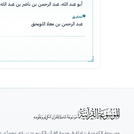
أبو عبد الله، عبد الرحمن بن ناصر بن عبد ال
تحقيق
عبد الرحمن بن معلا اللويحق
موسوعة إلكترونية شاملة في خدمة القرآن الكريم — رَسمُه، تجويدُه، تِلاو