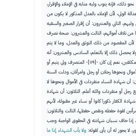
 ذلك، فإنه ينوب وليه منابه في الإملاء والإقرار،
لة الولي، لأن الإملاء بالعدل المذكور لا يكون من
يهم، الثاني والعشرون: أن إقرار الصغير والسفيه
ا من تلاف أموالهم، الثالث والعشرون: صحة تصرف
، لأن المقصود من ذلك التوثق والعدل، وما لا يتم
ولا يحصل ذلك إلا بالتعلم، السادس والعشرون: أنه
مأمور بالإشهاد على العقود، وذلك على وجه الندب، لأن المقصود من ذلك الإرشاد إلى ما يحفظ الحقوق، فهو عائد لمصلحة المكلفين، نعم إن كان -[١١٩]- المتصرف ولي يتيم أو
وال ونحوها رجلان أو رجل وامرأتان، ودلت السنة
 أن شهادة النساء منفردات في الأموال ونحوها لا
 رجل أو منفردات والله أعلم. الثلاثون: أن شهادة
هادة الكفار ذكورا كانوا أو نساء غير مقبولة، لأنهم
لمرأتين لقوة حفظه ونقص حفظها، الثالث والثلاثون:
د إذا خاف نسيان شهادته في الحقوق الواجبة وجب
 لا يجوز له أن يأبى لقوله:
ولا يأب الشهداء إذا ما