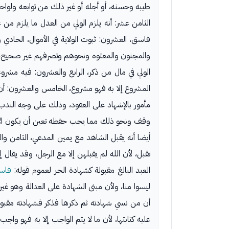
طيبه وحسنه، أو أجله أو غير ذلك من توابعه ولواحقه
الثامن عشر: أنه يلزم الولي من العدل ما يلزم م
فاسق، العشرون: ثبوت الولاية في الأموال، الحادي
والمجنون والمعتوه ونحوهم وتصرفهم غير صحيح، لأ
الولي في مال من ذكر، الرابع والعشرون: فيه مشروع
المشروع إلا به فهو مشروع، الخامس والعشرون: أن ت
وقف ونحو ذلك مما يجب حفظه تعين أن يكون الإشها
أيضا أنه يقبل الشاهد مع يمين المدعي، الثامن وا
تقبل، لأن الله لم يقبلهن إلا مع الرجل، وقد يقال
العبد البالغ مقبولة كشهادة الحر لعموم قوله:
فاس
ليسوا منا، ولأن مبنى الشهادة على العدالة وهو غير
أن من نسي شهادته ثم ذكرها فذكر فشهادته مقبول
عليه كتابتها، لأن ما لا يتم الواجب إلا به فهو وا