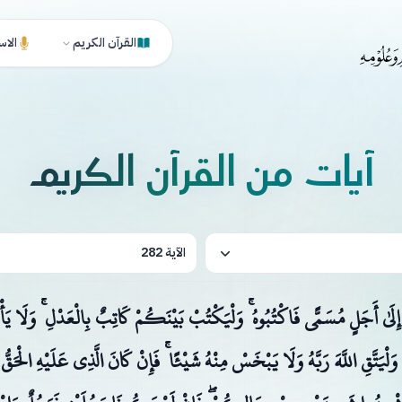
القرآن الكريم
الاس
آيات من القرآن الكريم
الآية 282
َيْنٍ إِلَىٰ أَجَلٍ مُسَمًّى فَاكْتُبُوهُ ۚ وَلْيَكْتُبْ بَيْنَكُمْ كَاتِبٌ بِالْعَدْلِ ۚ وَلَا
 وَلْيَتَّقِ اللَّهَ رَبَّهُ وَلَا يَبْخَسْ مِنْهُ شَيْئًا ۚ فَإِنْ كَانَ الَّذِي عَلَيْهِ الْحَ