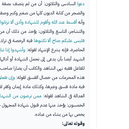
دعوا
السادس والثلاثون: أن من لم يتصف بصفة الشهد
والضجر من كتابة الديون كلها من صغير وكبير وصفة ا
وأنه
أقسط عند الله وأقوم للشهادة وأدنى ألا ترتابوا
ف
والتشاجر، التاسع والثلاثون: يؤخذ من ذلك أن من 
فليس عليكم جناح ألا تكتبوها
فيه الرخصة في ترك ال
الحاضرة، فإنه يشرع الإشهاد لقوله:
وأشهدوا إذا تبا
الشهيد أيضا بأن يدعى إلى تحمل الشهادة أو أدا
للفاعل ففيه نهي الشاهد والكاتب أن يضارا صاحب ا
هذه المحرمات من خصال الفسق لقوله:
وإن تفعل
فيه مادة فسق وغيرها، وكذلك مادة إيمان وكفر لق
العدالة في الشاهد لقوله:
ممن ترضون من الشهدا
الخمسون: يؤخذ منها عدم قبول شهادة المجهول حتى
يخص بها من يشاء من عباده.
وقوله تعالى: