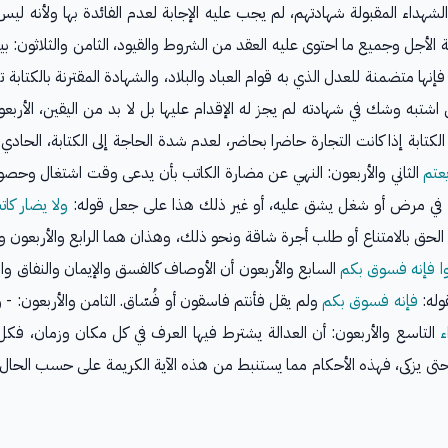
اء المقبولة شهادتهم، لم يجب عليه الإجابة لعدم الفائدة بها ولأنه ليس 
لأجل وجميع ما احتوى عليه العقد من الشروط والقيود، الثامن والثلاثون: بيا
إنها متضمنة للعدل الذي به قوام العباد والبلاد، والشهادة المقترنة بالكتاب
اشتبه وشك في شهادته لم يجز له الإقدام عليها بل لا بد من اليقين، الأربع
كتابة إذا كانت التجارة حاضرا بحاضر، لعدم شدة الحاجة إلى الكتابة، الحادي و
يعتم
الثاني والأربعون: النهي عن مضارة الكاتب بأن يدعى وقت اشتغال وحصول
ئها في مرض أو شغل يشق عليه، أو غير ذلك هذا على جعل قوله:
ولا يضار كا
لحق بالامتناع أو طلب أجرة شاقة ونحو ذلك، وهذان هما الرابع والأربعون 
وا فإنه فسوق بكم
السابع والأربعون أن الأوصاف كالفسق والإيمان والنفاق وال
وله:
فإنه فسوق بكم
ولم يقل فأنتم فاسقون أو فُسّاق. الثامن والأربعون: -
ء
التاسع والأربعون: أن العدالة يشترط فيها العرف في كل مكان وزمان، فك
 يزكى، فهذه الأحكام مما يستنبط من هذه الآية الكريمة على حسب الحال الح