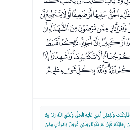
ﭡﭢﭣﭤﭥﭦ
ﭻﭼﭽﭾﭿﮀﮁﮂ
ﮓﮔﮕﮖﮗﮘ
ﮫﮬﮭﮮﮯﮰﮱ
ﯣﯤﯥﯦﯧﯨ
ﯻﯼﯽﯾﯿﰀ
لْيَكْتُبْ وَلْيُمْلِلِ الَّذِي عَلَيْهِ الْحَقُّ وَلْيَتَّقِ اللَّهَ رَبَّهُ وَلا
رِجَالِكُمْ فَإِنْ لَمْ يَكُونَا رَجُلَيْنِ فَرَجُلٌ وَامْرَأَتَانِ مِمَّنْ