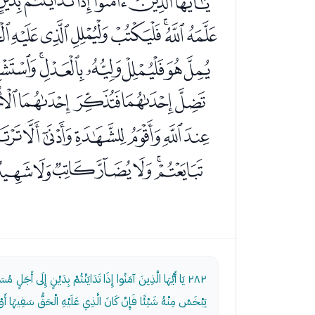
ﭑﭒﭓﭔﭕﭖﭗ
ﭧﭨﭩﭪﭫﭬﭭﭮﭯ
ﮃﮄﮅﮆﮇﮈﮉ
ﮙﮚﮛﮜﮝﮞﮟﮠ
ﯓﯔﯕﯖﯗﯘﯙ
ﯩﯪﯫﯬﯭﯮﯯ
٢٨٢
يَا أَيُّهَا الَّذِينَ آمَنُوا إِذَا تَدَايَنْتُمْ بِدَيْنٍ إِلَى أَجَلٍ م
يَبْخَسْ مِنْهُ شَيْئًا فَإِنْ كَانَ الَّذِي عَلَيْهِ الْحَقُّ سَفِيهًا أَوْ