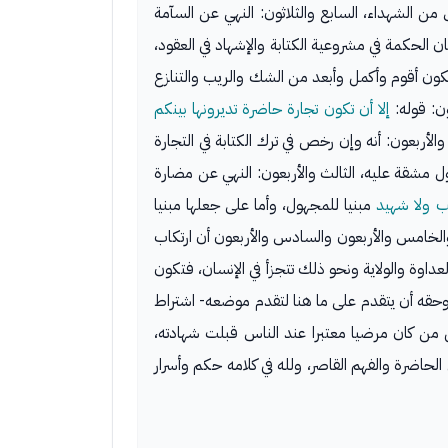
من الشهداء، السابع والثلاثون: النهي عن السآمة
ن الحكمة في مشروعية الكتابة والإشهاد في العقود،
ة تكون أقوم وأكمل وأبعد من الشك والريب والتنازع
ون: قوله:
إلا أن تكون تجارة حاضرة تديرونها بينكم
الأربعون: أنه وإن رخص في ترك الكتابة في التجارة
 مشقة عليه، الثالث والأربعون: النهي عن مضارة
تب ولا شهيد
مبنيا للمجهول، وأما على جعلها مبنيا
والخامس والأربعون والسادس والأربعون أن ارتكاب
عداوة والولاية ونحو ذلك تتجزأ في الإنسان، فتكون
 وحقه أن يتقدم على ما هنا لتقدم موضعه- اشتراط
ل من كان مرضيا معتبرا عند الناس قبلت شهادته،
اضرة والفهم القاصر، ولله في كلامه حكم وأسرار