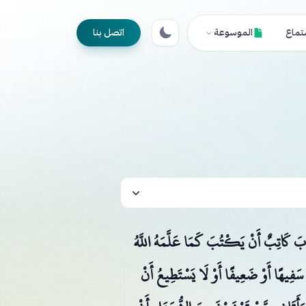
تماع
الموسوعة
اتصل بنا
 يَأْبَ كَاتِبٌ أَنْ يَكْتُبَ كَمَا عَلَّمَهُ اللَّهُ
قُّ سَفِيهًا أَوْ ضَعِيفًا أَوْ لَا يَسْتَطِيعُ أَنْ