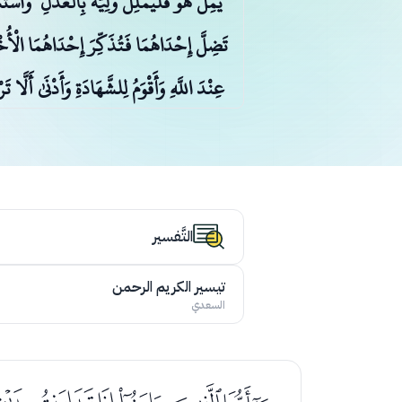
يُمِلَّ هُوَ فَلْيُمْلِلْ وَلِيُّهُ بِالْعَدْلِ ۚ و
تَضِلَّ إِحْدَاهُمَا فَتُذَكِّرَ إِحْدَاهُمَا الْأُخْ
عِنْدَ اللَّهِ وَأَقْوَمُ لِلشَّهَادَةِ وَأَدْنَىٰ أَ
إِذَا تَبَايَعْتُمْ ۚ وَلَا يُضَارَّ كَاتِبٌ 
التَّفسير
تيسير الكريم الرحمن
السعدي