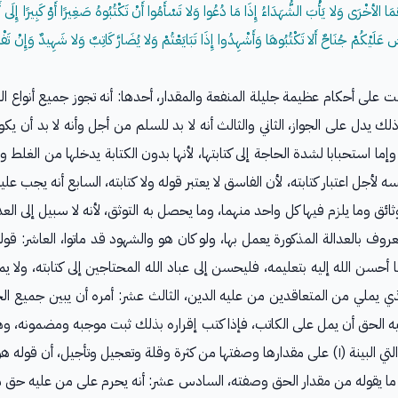
ا الأخْرَى وَلا يَأْبَ الشُّهَدَاءُ إِذَا مَا دُعُوا وَلا تَسْأَمُوا أَنْ تَكْتُبُوهُ صَغِيرًا أَوْ كَبِيرًا إِلَى أَجَ
سَ عَلَيْكُمْ جُنَاحٌ أَلا تَكْتُبُوهَا وَأَشْهِدُوا إِذَا تَبَايَعْتُمْ وَلا يُضَارَّ كَاتِبٌ وَلا شَهِيدٌ وَإِنْ تَفْعَلُ
 على أحكام عظيمة جليلة المنفعة والمقدار، أحدها: أنه تجوز جميع أنواع الم
 وذلك يدل على الجواز، الثاني والثالث أنه لا بد للسلم من أجل وأنه لا بد أن ي
ا وإما استحبابا لشدة الحاجة إلى كتابتها، لأنها بدون الكتابة يدخلها من الغ
لأجل اعتبار كتابته، لأن الفاسق لا يعتبر قوله ولا كتابته، السابع أنه يجب علي
لوثائق وما يلزم فيها كل واحد منهما، وما يحصل به التوثق، لأنه لا سبيل إلى ا
وف بالعدالة المذكورة يعمل بها، ولو كان هو والشهود قد ماتوا، العاشر: قول
 أحسن الله إليه بتعليمه، فليحسن إلى عباد الله المحتاجين إلى كتابته، ولا يم
الذي يملي من المتعاقدين من عليه الدين، الثالث عشر: أمره أن يبين جميع ال
ليه الحق أن يمل على الكاتب، فإذا كتب إقراره بذلك ثبت موجبه ومضمونه، وه
سهوا، الخامس عشر: أن من عليه حقا من الحقوق التي البينة (١) على مقدارها وصفتها من كثرة وقلة و
 ما يقوله من مقدار الحق وصفته، السادس عشر: أنه يحرم على من عليه حق