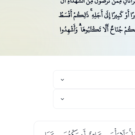
َأَتَانِ مِمَّنْ تَرْضَوْنَ مِنَ الشُّهَدَاءِ أَنْ
ا أَوْ كَبِيرًا إِلَىٰ أَجَلِهِ ۚ ذَٰلِكُمْ أَقْسَطُ
َلَيْكُمْ جُنَاحٌ أَلَّا تَكْتُبُوهَا ۗ وَأَشْهِدُوا
ُ اللَّهُ ۗ وَاللَّهُ بِكُلِّ شَيْءٍ عَلِيمٌ