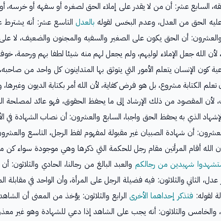
، السابع عشر: أن من لا يقدر على إملاء الحق لصغره أو سفهه أو خرسه، أو نحو
ن عليه الحق من العدل، وعدم البخس لقوله
بالعدل
التاسع عشر: أنه يشترط عدا
 والعشرون: أن الحق يكون على الصغير والسفيه والمجنون والضعيف، لا على ول
ن الله جعل الإملاء لوليهم، ولم يجعل لهم منه شيئا لطفا بهم ورحمة، خوف
ية كون الإنسان يتعلم الأمور التي يتوثق بها المتداينون كل واحد من صاحبه
علم الكتابة مشروع، بل هو فرض كفاية، لأن الله أمر بكتابة الديون وغيرها، 
د الذي به يحفظ الحق واجبا، السابع والعشرون: أن نصاب الشهادة في الأم
لعشرون: أن شهادة الصبيان غير مقبولة لمفهوم لفظ الرجل، التاسع والعشرون:
 إن الله أقام المرأتين مقام رجل للحكمة التي ذكرها وهي موجودة سواء كن مع
تشهدوا شهيدين من رجالكم
والعبد البالغ من رجالنا، الحادي والثلاثون: أن ش
 عدل، الثاني والثلاثون: فيه فضيلة الرجل على المرأة، وأن الواحد في مقابلة ا
ة لقوله:
فتذكر إحداهما الأخرى
الرابع والثلاثون: يؤخذ من المعنى أن الشاه
جب، والخامس والثلاثون: أنه يجب على الشاهد إذا دعي للشهادة وهو غير معذور،