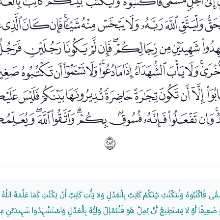
ﭘﭙﭚﭛﭜﭝﭞﭟﭠ
ﭰﭱﭲﭳﭴﭵﭶﭷﭸﭹﭺ
ﮊﮋﮌﮍﮎﮏﮐﮑﮒ
ﮡﮢﮣﮤﮥﮦﮧﮨﮩﮪ
ﯚﯛﯜﯝﯞﯟﯠﯡﯢ
ﯰﯱﯲﯳﯴﯵﯶﯷﯸﯹﯺ
ﴙ
ُسَمًّى فَاكْتُبُوهُ وَلْيَكْتُبْ بَيْنَكُمْ كَاتِبٌ بِالْعَدْلِ وَلا يَأْبَ كَاتِبٌ أَنْ يَكْتُبَ كَمَا عَلَّمَهُ اللَّهُ فَ
 ضَعِيفًا أَوْ لا يَسْتَطِيعُ أَنْ يُمِلَّ هُوَ فَلْيُمْلِلْ وَلِيُّهُ بِالْعَدْلِ وَاسْتَشْهِدُوا شَهِيدَيْنِ مِنْ 