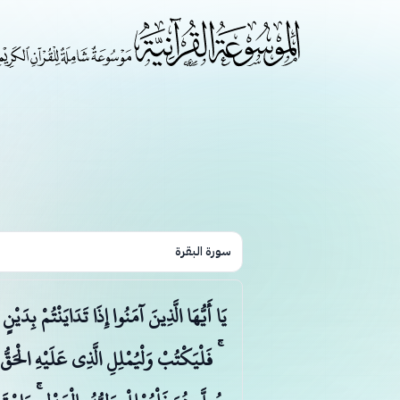
سورة البقرة
يَا أَيُّهَا الَّذِينَ آمَنُوا إِذَا تَدَايَنْتُمْ بِد
ۚ فَلْيَكْتُبْ وَلْيُمْلِلِ الَّذِي عَلَيْهِ الْحَقُّ