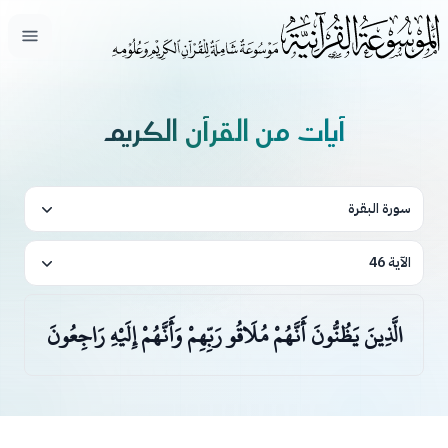
فتح ال
آيات من القرآن الكريم
سورة البقرة
الآية 46
الَّذِينَ يَظُنُّونَ أَنَّهُمْ مُلَاقُو رَبِّهِمْ وَأَنَّهُمْ إِلَيْهِ رَاجِعُونَ