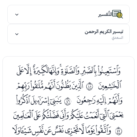
التَّفسير
تيسير الكريم الرحمن
السعدي
ﮰﮱﯓﯔﯕﯖﯗﯘ
ﯙ
ﯛﯜﯝﯞﯟ
ﰬ
ﯠﯡﯢ
ﯤﯥﯦ
ﰭ
ﯧﯨﯩﯪﯫﯬﯭﯮ
ﯰﯱﯲﯳﯴﯵﯶﯷﯸ
ﰮ