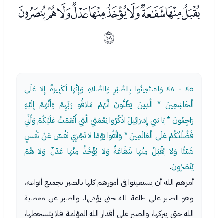
ﯹﯺﯻﯼﯽﯾﯿﰀﰁﰂ
ﰯ
٤٥ - ٤٨
وَاسْتَعِينُوا بِالصَّبْرِ وَالصَّلاةِ وَإِنَّهَا لَكَبِيرَةٌ إِلا عَلَى
الْخَاشِعِينَ * الَّذِينَ يَظُنُّونَ أَنَّهُمْ مُلاقُو رَبِّهِمْ وَأَنَّهُمْ إِلَيْهِ
رَاجِعُونَ * يَا بَنِي إِسْرَائِيلَ اذْكُرُوا نِعْمَتِيَ الَّتِي أَنْعَمْتُ عَلَيْكُمْ وَأَنِّي
فَضَّلْتُكُمْ عَلَى الْعَالَمِينَ * وَاتَّقُوا يَوْمًا لا تَجْزِي نَفْسٌ عَنْ نَفْسٍ
شَيْئًا وَلا يُقْبَلُ مِنْهَا شَفَاعَةٌ وَلا يُؤْخَذُ مِنْهَا عَدْلٌ وَلا هُمْ
يُنْصَرُونَ
.
أمرهم الله أن يستعينوا في أمورهم كلها بالصبر بجميع أنواعه،
وهو الصبر على طاعة الله حتى يؤديها، والصبر عن معصية
الله حتى يتركها، والصبر على أقدار الله المؤلمة فلا يتسخطها،