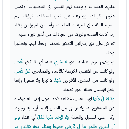
عليهم العبادات وأوجب لهم التسلي في المصيبات، ونفس
عنهم الكربات، وزجرهم عن فعل السيئات، فهؤلاء لهم
النعيم المقيم في الغرفات العاليات، وأما من لم يؤمن بلقاء
ربه، كانت الصلاة وغيرها من العبادات من أشق شيء عليه.
ثم كرر على بني إسرائيل التذكير بنعمته، وعظا لهم، وتحذيرا
وحثا.
وخوفهم بيوم القيامة الذي
لا تَجْزِي
فيه، أي: لا تغني
نَفْسٌ
ولو كانت من الأنفس الكريمة كالأنبياء والصالحين
عَنْ نَفْسٍ
ولو كانت من العشيرة الأقربين
شَيْئًا
لا كبيرا ولا صغيرا وإنما
ينفع الإنسان عمله الذي قدمه.
وَلا يُقْبَلُ مِنْهَا
أي: النفس، شفاعة لأحد بدون إذن الله ورضاه
عن المشفوع له، ولا يرضى من العمل إلا ما أريد به وجهه،
وكان على السبيل والسنة،
وَلا يُؤْخَذُ مِنْهَا عَدْلٌ
أي: فداء
ولو
أن للذين ظلموا ما في الأرض جميعا ومثله معه لافتدوا به