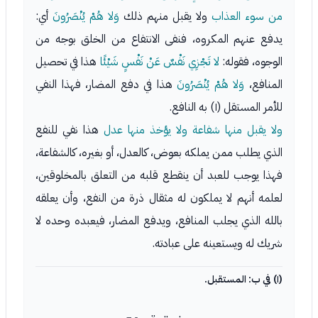
من سوء العذاب
ولا يقبل منهم ذلك
وَلا هُمْ يُنْصَرُونَ
أي:
يدفع عنهم المكروه، فنفى الانتفاع من الخلق بوجه من
الوجوه، فقوله:
لا تَجْزِي نَفْسٌ عَنْ نَفْسٍ شَيْئًا
هذا في تحصيل
المنافع،
وَلا هُمْ يُنْصَرُونَ
هذا في دفع المضار، فهذا النفي
للأمر المستقل (١) به النافع.
ولا يقبل منها شفاعة ولا يؤخذ منها عدل
هذا نفي للنفع
الذي يطلب ممن يملكه بعوض، كالعدل، أو بغيره، كالشفاعة،
فهذا يوجب للعبد أن ينقطع قلبه من التعلق بالمخلوقين،
لعلمه أنهم لا يملكون له مثقال ذرة من النفع، وأن يعلقه
بالله الذي يجلب المنافع، ويدفع المضار، فيعبده وحده لا
شريك له ويستعينه على عبادته.
(١) في ب: المستقبل.