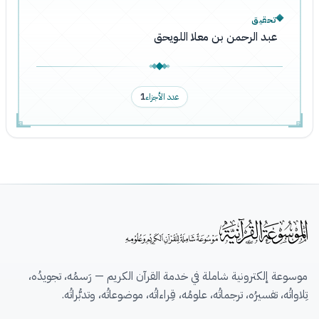
تحقيق
عبد الرحمن بن معلا اللويحق
عدد الأجزاء
1
موسوعة إلكترونية شاملة في خدمة القرآن الكريم — رَسمُه، تجويدُه،
تِلاواتُه، تفسيرُه، ترجماتُه، علومُه، قِراءاتُه، موضوعاتُه، وتدبُّراتُه.