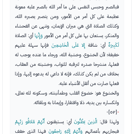
فبالصبر وحبس النفس على ما أمر الله بالصبر عليه معونة
عظيمة على كل أمر من الأمور، ومن يتصبر يصبره الله،
وكذلك الصلاة التي هي ميزان الإيمان، وتنهى عن الفحشاء
والمنكر، يستعان بها على كل أمر من الأمور
وَإِنَّهَا
أي: الصلاة
لَكَبِيرَةٌ
أي: شاقة
إِلا عَلَى الْخَاشِعِينَ
فإنها سهلة عليهم
خفيفة؛ لأن الخشوع، وخشية الله، ورجاء ما عنده يوجب له
فعلها، منشرحا صدره لترقبه للثواب، وخشيته من العقاب،
بخلاف من لم يكن كذلك، فإنه لا داعي له يدعوه إليها، وإذا
فعلها صارت من أثقل الأشياء عليه.
والخشوع هو: خضوع القلب وطمأنينته، وسكونه لله تعالى،
وانكساره بين يديه، ذلا وافتقارا، وإيمانا به وبلقائه.
[٥٢]-
-
ولهذا قال:
الَّذِينَ يَظُنُّونَ
أي: يستيقنون
أَنَّهُمْ مُلاقُو رَبِّهِمْ
فيجازيهم بأعمالهم
وَأَنَّهُمْ إِلَيْهِ رَاجِعُونَ
فهذا الذي خفف