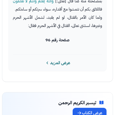
بمصلحته منه كما قال [تعالى:]
وَاللَّهُ يَعْلَمُ وَأَنْتُمْ لا تَعْلَمُونَ
فاللائق بكم أن تتمشوا مع أقداره، سواء سرتكم أو ساءتكم.
ولما كان الأمر بالقتال، لو لم يقيد، لشمل الأشهر الحرم
وغيرها، استثنى تعالى، القتال في الأشهر الحرم فقال:
صفحة رقم 96
عرض المزيد
تيسير الكريم الرحمن
عرض الكتاب