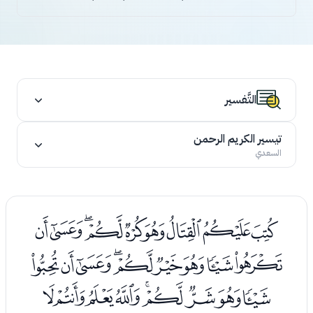
التَّفسير
تيسير الكريم الرحمن
السعدي
ﭑﭒﭓﭔﭕﭖﭗﭘﭙ
ﭚﭛﭜﭝﭞﭟﭠﭡﭢ
ﭣﭤﭥﭦﭧﭨﭩﭪﭫ