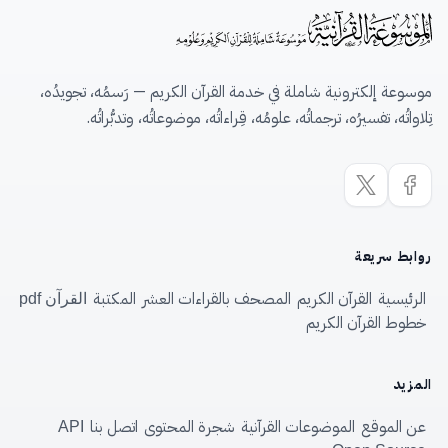
موسوعة إلكترونية شاملة في خدمة القرآن الكريم — رَسمُه، تجويدُه،
تِلاواتُه، تفسيرُه، ترجماتُه، علومُه، قِراءاتُه، موضوعاتُه، وتدبُّراتُه.
روابط سريعة
الرئيسية
القرآن الكريم
المصحف بالقراءات العشر
المكتبة
القرآن pdf
خطوط القرآن الكريم
المزيد
عن الموقع
الموضوعات القرآنية
شجرة المحتوى
اتصل بنا
API