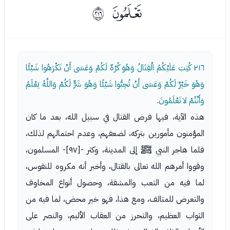
ﭬ
ﳗ
٢١٦
كُتِبَ عَلَيْكُمُ الْقِتَالُ وَهُوَ كُرْهٌ لَكُمْ وَعَسَى أَنْ تَكْرَهُوا شَيْئًا
وَهُوَ خَيْرٌ لَكُمْ وَعَسَى أَنْ تُحِبُّوا شَيْئًا وَهُوَ شَرٌّ لَكُمْ وَاللَّهُ يَعْلَمُ
وَأَنْتُمْ لا تَعْلَمُونَ
.
هذه الآية، فيها فرض القتال في سبيل الله، بعد ما كان
المؤمنون مأمورين بتركه، لضعفهم، وعدم احتمالهم لذلك،
فلما هاجر النبي ﷺ إلى المدينة، وكثر -[٩٧]- المسلمون،
وقووا أمرهم الله تعالى بالقتال، وأخبر أنه مكروه للنفوس،
لما فيه من التعب والمشقة، وحصول أنواع المخاوف
والتعرض للمتالف، ومع هذا، فهو خير محض، لما فيه من
الثواب العظيم، والتحرز من العقاب الأليم، والنصر على