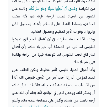
الأعداء والظفر بالغنائم، وغير ذلك، مما هو مرب، على ما فيه
من الكراهة
وَعَسَى أَنْ تُحِبُّوا شَيْئًا وَهُوَ شَرٌّ لَكُمْ
وذلك مثل
القعود عن الجهاد لطلب الراحة، فإنه شر، لأنه يعقب
الخذلان، وتسلط الأعداء على الإسلام وأهله، وحصول الذل
والهوان، وفوات الأجر العظيم وحصول العقاب.
وهذه الآيات عامة مطردة، في أن أفعال الخير التي تكرهها
النفوس لما فيها من المشقة أنها خير بلا شك، وأن أفعال
الشر التي تحب النفوس لما تتوهمه فيها من الراحة واللذة
فهي شر بلا شك.
وأما أحوال الدنيا، فليس الأمر مطردا، ولكن الغالب على
العبد المؤمن، أنه إذا أحب أمرا من الأمور، فقيض الله [له]
من الأسباب ما يصرفه عنه أنه خير له، فالأوفق له في ذلك،
أن يشكر الله، ويجعل الخير في الواقع، لأنه يعلم أن الله تعالى
أرحم بالعبد من نفسه، وأقدر على مصلحة عبده منه، وأعلم