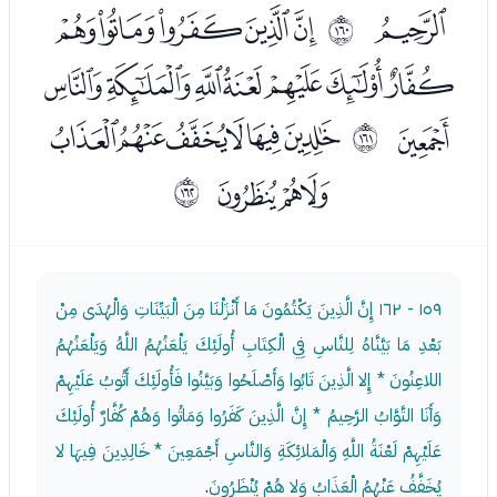
ﯠ
ﯢﯣﯤﯥﯦ
ﲟ
ﯧﯨﯩﯪﯫﯬﯭ
ﯮ
ﯰﯱﯲﯳﯴﯵ
ﲠ
ﯶﯷﯸ
ﲡ
١٥٩ - ١٦٢
إِنَّ الَّذِينَ يَكْتُمُونَ مَا أَنْزَلْنَا مِنَ الْبَيِّنَاتِ وَالْهُدَى مِنْ
بَعْدِ مَا بَيَّنَّاهُ لِلنَّاسِ فِي الْكِتَابِ أُولَئِكَ يَلْعَنُهُمُ اللَّهُ وَيَلْعَنُهُمُ
اللاعِنُونَ * إِلا الَّذِينَ تَابُوا وَأَصْلَحُوا وَبَيَّنُوا فَأُولَئِكَ أَتُوبُ عَلَيْهِمْ
وَأَنَا التَّوَّابُ الرَّحِيمُ * إِنَّ الَّذِينَ كَفَرُوا وَمَاتُوا وَهُمْ كُفَّارٌ أُولَئِكَ
عَلَيْهِمْ لَعْنَةُ اللَّهِ وَالْمَلائِكَةِ وَالنَّاسِ أَجْمَعِينَ * خَالِدِينَ فِيهَا لا
يُخَفَّفُ عَنْهُمُ الْعَذَابُ وَلا هُمْ يُنْظَرُونَ
.