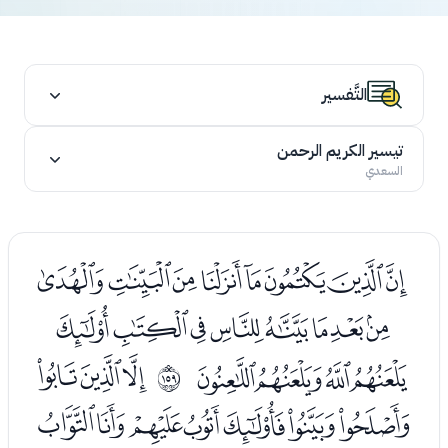
التَّفسير
تيسير الكريم الرحمن
السعدي
ﮠﮡﮢﮣﮤﮥﮦﮧ
ﮨﮩﮪﮫﮬﮭﮮﮯ
ﮰﮱﯓﯔ
ﯖﯗﯘ
ﲞ
ﯙﯚﯛﯜﯝﯞﯟ