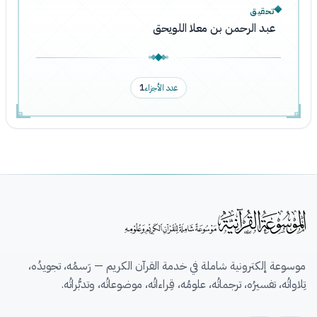
تحقيق
عبد الرحمن بن معلا اللويحق
عدد الأجزاء
1
موسوعة إلكترونية شاملة في خدمة القرآن الكريم — رَسمُه، تجويدُه،
تِلاواتُه، تفسيرُه، ترجماتُه، علومُه، قِراءاتُه، موضوعاتُه، وتدبُّراتُه.