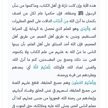
هذه الآية وإن كانت نازلة في أهل الكتاب، وما كتموا من شأن
الرسول ﷺ وصفاته، فإن حكمها عام لكل من اتصف
بكتمان ما أنزل الله
مِنَ الْبَيِّنَاتِ
الدالات على الحق المظهرات
له،
وَالْهُدَى
وهو العلم الذي تحصل به الهداية إلى الصراط
المستقيم، ويتبين به طريق أهل النعيم، من طريق أهل
الجحيم، فإن الله أخذ الميثاق على أهل العلم، بأن يبينوا
الناس ما منّ الله به عليهم من علم الكتاب ولا يكتموه،
فمن نبذ ذلك وجمع بين المفسدتين، كتم ما أنزل الله،
والغش لعباد الله، فأولئك
يَلْعَنُهُمُ اللَّهُ
أي: يبعدهم
ويطردهم عن قربه ورحمته.
وَيَلْعَنُهُمُ اللاعِنُونَ
وهم جميع الخليقة، فتقع عليهم اللعنة
من جميع الخليقة، لسعيهم في غش الخلق وفساد أديانهم،
وإبعادهم من رحمة الله، فجوزوا من جنس عملهم، كما أن
معلم الناس الخير، يصلي الله عليه وملائكته، حتى الحوت في