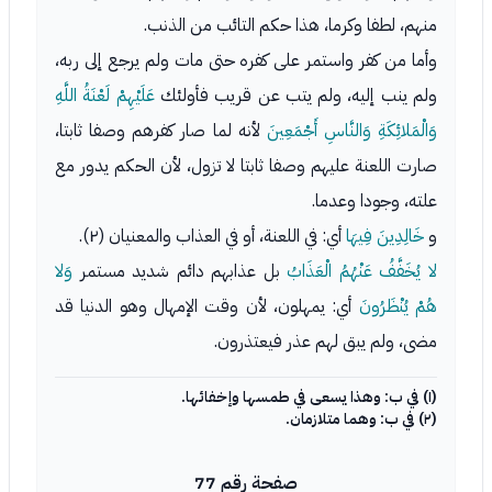
منهم، لطفا وكرما، هذا حكم التائب من الذنب.
وأما من كفر واستمر على كفره حتى مات ولم يرجع إلى ربه،
ولم ينب إليه، ولم يتب عن قريب فأولئك
عَلَيْهِمْ لَعْنَةُ اللَّهِ
وَالْمَلائِكَةِ وَالنَّاسِ أَجْمَعِينَ
لأنه لما صار كفرهم وصفا ثابتا،
صارت اللعنة عليهم وصفا ثابتا لا تزول، لأن الحكم يدور مع
علته، وجودا وعدما.
و
خَالِدِينَ فِيهَا
أي: في اللعنة، أو في العذاب والمعنيان (٢).
لا يُخَفَّفُ عَنْهُمُ الْعَذَابُ
بل عذابهم دائم شديد مستمر
وَلا
هُمْ يُنْظَرُونَ
أي: يمهلون، لأن وقت الإمهال وهو الدنيا قد
مضى، ولم يبق لهم عذر فيعتذرون.
(١) في ب: وهذا يسعى في طمسها وإخفائها.
(٢) في ب: وهما متلازمان.
صفحة رقم 77