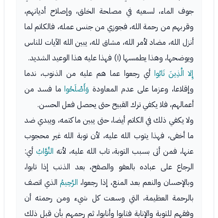
جوف الماء، لسعيه في مصلحة الخلق، وإصلاح أديانهم،
وقربهم من رحمة الله، فجوزي من جنس عمله، فالكاتم لما
أنزل الله، مضاد لأمر الله، مشاق لله، يبين الله الآيات للناس
ويوضحها، وهذا يطمسها (١) فهذا عليه هذا الوعيد الشديد.
إِلا الَّذِينَ تَابُوا
أي رجعوا عما هم عليه من الذنوب، ندما
وإقلاعا، وعزما على عدم المعاودة
وَأَصْلَحُوا
ما فسد من
أعمالهم، فلا يكفي ترك القبيح حتى يحصل فعل الحسن.
ولا يكفي ذلك في الكاتم أيضا، حتى يبين ما كتمه، ويبدي ضد
ما أخفى، فهذا يتوب الله عليه، لأن توبة الله غير محجوب
عنها، فمن أتى بسبب التوبة، تاب الله عليه، لأنه
التَّوَّابُ
أي:
الرجاع على عباده بالعفو والصفح، بعد الذنب إذا تابوا،
وبالإحسان والنعم بعد المنع، إذا رجعوا،
الرَّحِيمُ
الذي اتصف
بالرحمة العظيمة، التي وسعت كل شيء ومن رحمته أن
وفقهم للتوبة والإنابة فتابوا وأنابوا، ثم رحمهم بأن قبل ذلك