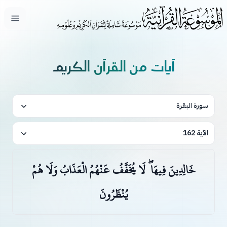
فتح ال
آيات من القرآن الكريم
سورة البقرة
الآية 162
خَالِدِينَ فِيهَا ۖ لَا يُخَفَّفُ عَنْهُمُ الْعَذَابُ وَلَا هُمْ
يُنْظَرُونَ