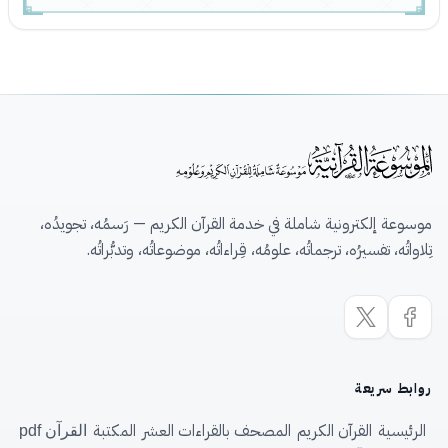
موسوعة إلكترونية شاملة في خدمة القرآن الكريم — رَسمُه، تجويدُه،
تِلاواتُه، تفسيرُه، ترجماتُه، علومُه، قِراءاتُه، موضوعاتُه، وتدبُّراتُه.
روابط سريعة
الرئيسية
القرآن الكريم
المصحف بالقراءات العشر
المكتبة
القرآن pdf