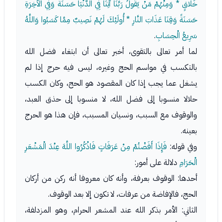
خَلاقٍ * وَمِنْهُمْ مَنْ يَقُولُ رَبَّنَا آتِنَا فِي الدُّنْيَا حَسَنَةً وَفِي الآخِرَةِ
حَسَنَةً وَقِنَا عَذَابَ النَّارِ * أُولَئِكَ لَهُمْ نَصِيبٌ مِمَّا كَسَبُوا وَاللَّهُ
سَرِيعُ الْحِسَابِ
.
لما أمر تعالى بالتقوى، أخبر تعالى أن ابتغاء فضل الله
بالتكسب في مواسم الحج وغيره، ليس فيه حرج إذا لم
يشغل عما يجب إذا كان المقصود هو الحج، وكان الكسب
حلالا منسوبا إلى فضل الله، لا منسوبا إلى حذق العبد،
والوقوف مع السبب، ونسيان المسبب، فإن هذا هو الحرج
بعينه.
وفي قوله:
فَإِذَا أَفَضْتُمْ مِنْ عَرَفَاتٍ فَاذْكُرُوا اللَّهَ عِنْدَ الْمَشْعَرِ
الْحَرَامِ
دلالة على أمور:
أحدها: الوقوف بعرفة، وأنه كان معروفا أنه ركن من أركان
الحج، فالإفاضة من عرفات، لا تكون إلا بعد الوقوف.
الثاني: الأمر بذكر الله عند المشعر الحرام، وهو المزدلفة،