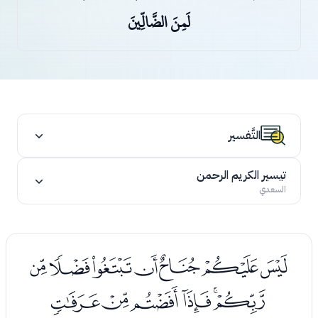
لَمِنَ الضَّالِّينَ
التَّفسير
تيسير الكريم الرحمن
السعدي
ﭳﭴﭵﭶﭷﭸﭹ
ﭺﭻﭼﭽﭾﭿ