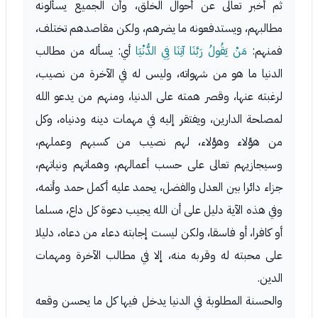
ثم أخبر تعالى عن أحوال الخلق، وأن الجميع يسألونه
مطالبهم، ويستدفعونه ما يضرهم، ولكن مقاصدهم تختلف،
فمنهم:
مَنْ يَقُولُ رَبَّنَا آتِنَا فِي الدُّنْيَا
أي: يسأله من مطالب
الدنيا ما هو من شهواته، وليس له في الآخرة من نصيب،
لرغبته عنها، وقصر همته على الدنيا، ومنهم من يدعو الله
لمصلحة الدارين، ويفتقر إليه في مهمات دينه ودنياه، وكل
من هؤلاء وهؤلاء، لهم نصيب من كسبهم وعملهم،
وسيجازيهم تعالى على حسب أعمالهم، وهماتهم ونياتهم،
جزاء دائرا بين العدل والفضل، يحمد عليه أكمل حمد وأتمه،
وفي هذه الآية دليل على أن الله يجيب دعوة كل داع، مسلما
أو كافرا، أو فاسقا، ولكن ليست إجابته دعاء من دعاه، دليلا
على محبته له وقربه منه، إلا في مطالب الآخرة ومهمات
الدين.
والحسنة المطلوبة في الدنيا يدخل فيها كل ما يحسن وقعه