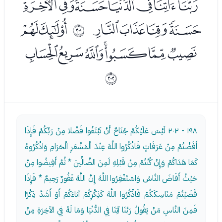
ﯜﯝﯞﯟﯠﯡﯢ
ﯣﯤﯥﯦ
ﯨﯩ
ﳈ
ﯪﯫﯬﯭﯮﯯﯰ
ﳉ
١٩٨ - ٢٠٢
لَيْسَ عَلَيْكُمْ جُنَاحٌ أَنْ تَبْتَغُوا فَضْلا مِنْ رَبِّكُمْ فَإِذَا
أَفَضْتُمْ مِنْ عَرَفَاتٍ فَاذْكُرُوا اللَّهَ عِنْدَ الْمَشْعَرِ الْحَرَامِ وَاذْكُرُوهُ
كَمَا هَدَاكُمْ وَإِنْ كُنْتُمْ مِنْ قَبْلِهِ لَمِنَ الضَّالِّينَ * ثُمَّ أَفِيضُوا مِنْ
حَيْثُ أَفَاضَ النَّاسُ وَاسْتَغْفِرُوا اللَّهَ إِنَّ اللَّهَ غَفُورٌ رَحِيمٌ * فَإِذَا
قَضَيْتُمْ مَنَاسِكَكُمْ فَاذْكُرُوا اللَّهَ كَذِكْرِكُمْ آبَاءَكُمْ أَوْ أَشَدَّ ذِكْرًا
فَمِنَ النَّاسِ مَنْ يَقُولُ رَبَّنَا آتِنَا فِي الدُّنْيَا وَمَا لَهُ فِي الآخِرَةِ مِنْ