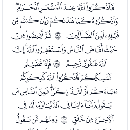
ﮀﮁﮂﮃﮄﮅ
ﮆﮇﮈﮉﮊﮋ
ﮌﮍﮎ
ﮐﮑﮒ
ﳅ
ﮓﮔﮕﮖﮗﮘﮙ
ﮚﮛﮜ
ﮞﮟ
ﳆ
ﮠﮡﮢﮣ
ﮤﮥﮦﮧﮨﮩﮪﮫ
ﮬﮭﮮﮯﮰﮱﯓﯔ
ﯕﯖﯗ
ﯙﯚﯛ
ﳇ