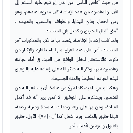
من حيث أفاض الناس، من لدن إبراهيم عليه السلام إلى
الآن، والمقصود من هذه الإفاضة كان معروفا عندهم، وهو
رمي الجمار، وذبح الهدايا، والطواف، والسعي، والمبيت بـ
"منى "ليالي التشريق وتكميل باقي المناسك.
ولما كانت [هذه] الإفاضة، يقصد بها ما ذكر، والمذكورات آخر
المناسك، أمر تعالى عند الفراغ منها باستغفاره والإكثار من
ذكره، فالاستغفار للخلل الواقع من العبد، في أداء عبادته
وتقصيره فيها، وذكر الله شكر الله على إنعامه عليه بالتوفيق
لهذه العبادة العظيمة والمنة الجسيمة.
وهكذا ينبغي للعبد، كلما فرغ من عبادة، أن يستغفر الله عن
التقصير، ويشكره على التوفيق، لا كمن يرى أنه قد أكمل
العبادة، ومن بها على ربه، وجعلت له محلا ومنزلة رفيعة،
فهذا حقيق بالمقت، ورد الفعل، كما أن -[٩٣]- الأول، حقيق
بالقبول والتوفيق لأعمال أخر.