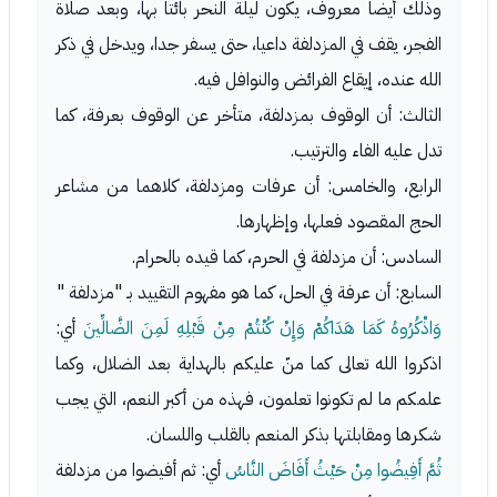
وذلك أيضا معروف، يكون ليلة النحر بائتا بها، وبعد صلاة
الفجر، يقف في المزدلفة داعيا، حتى يسفر جدا، ويدخل في ذكر
الله عنده، إيقاع الفرائض والنوافل فيه.
الثالث: أن الوقوف بمزدلفة، متأخر عن الوقوف بعرفة، كما
تدل عليه الفاء والترتيب.
الرابع، والخامس: أن عرفات ومزدلفة، كلاهما من مشاعر
الحج المقصود فعلها، وإظهارها.
السادس: أن مزدلفة في الحرم، كما قيده بالحرام.
السابع: أن عرفة في الحل، كما هو مفهوم التقييد بـ "مزدلفة "
وَاذْكُرُوهُ كَمَا هَدَاكُمْ وَإِنْ كُنْتُمْ مِنْ قَبْلِهِ لَمِنَ الضَّالِّينَ
أي:
اذكروا الله تعالى كما منّ عليكم بالهداية بعد الضلال، وكما
علمكم ما لم تكونوا تعلمون، فهذه من أكبر النعم، التي يجب
شكرها ومقابلتها بذكر المنعم بالقلب واللسان.
ثُمَّ أَفِيضُوا مِنْ حَيْثُ أَفَاضَ النَّاسُ
أي: ثم أفيضوا من مزدلفة