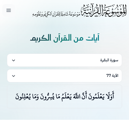
فتح ال
آيات من القرآن الكريم
سورة البقرة
الآية 77
أَوَلَا يَعْلَمُونَ أَنَّ اللَّهَ يَعْلَمُ مَا يُسِرُّونَ وَمَا يُعْلِنُونَ