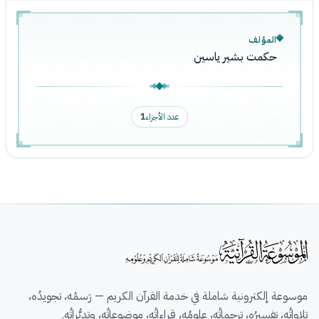
المؤلف
حكمت بشير ياسين
عدد الأجزاء
1
موسوعة إلكترونية شاملة في خدمة القرآن الكريم — رَسمُه، تجويدُه،
تِلاواتُه، تفسيرُه، ترجماتُه، علومُه، قِراءاتُه، موضوعاتُه، وتدبُّراتُه.