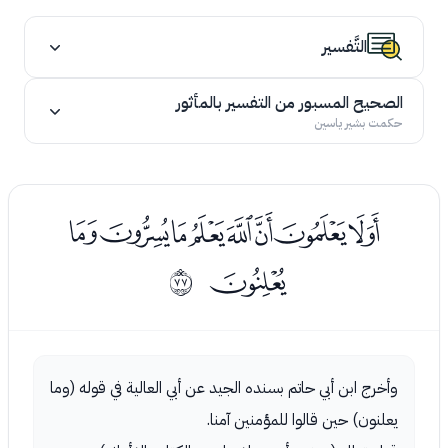
التَّفسير
الصحيح المسبور من التفسير بالمأثور
حكمت بشير ياسين
ﭑﭒﭓﭔﭕﭖﭗﭘ
ﭙ
ﱌ
وأخرج ابن أبي حاتم بسنده الجيد عن أبي العالية في قوله (وما
يعلنون) حين قالوا للمؤمنين آمنا.