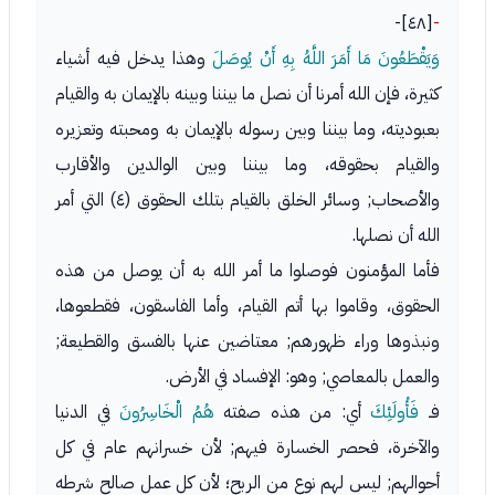
[٤٨]-
-
وَيَقْطَعُونَ مَا أَمَرَ اللَّهُ بِهِ أَنْ يُوصَلَ
وهذا يدخل فيه أشياء
كثيرة، فإن الله أمرنا أن نصل ما بيننا وبينه بالإيمان به والقيام
بعبوديته، وما بيننا وبين رسوله بالإيمان به ومحبته وتعزيره
والقيام بحقوقه، وما بيننا وبين الوالدين والأقارب
والأصحاب; وسائر الخلق بالقيام بتلك الحقوق (٤) التي أمر
الله أن نصلها.
فأما المؤمنون فوصلوا ما أمر الله به أن يوصل من هذه
الحقوق، وقاموا بها أتم القيام، وأما الفاسقون، فقطعوها،
ونبذوها وراء ظهورهم; معتاضين عنها بالفسق والقطيعة;
والعمل بالمعاصي; وهو: الإفساد في الأرض.
فـ
فَأُولَئِكَ
أي: من هذه صفته
هُمُ الْخَاسِرُونَ
في الدنيا
والآخرة، فحصر الخسارة فيهم; لأن خسرانهم عام في كل
أحوالهم; ليس لهم نوع من الربح؛ لأن كل عمل صالح شرطه