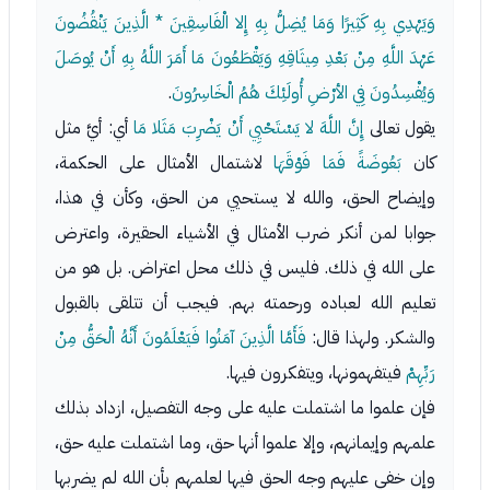
وَيَهْدِي بِهِ كَثِيرًا وَمَا يُضِلُّ بِهِ إِلا الْفَاسِقِينَ * الَّذِينَ يَنْقُضُونَ
عَهْدَ اللَّهِ مِنْ بَعْدِ مِيثَاقِهِ وَيَقْطَعُونَ مَا أَمَرَ اللَّهُ بِهِ أَنْ يُوصَلَ
وَيُفْسِدُونَ فِي الأرْضِ أُولَئِكَ هُمُ الْخَاسِرُونَ
.
يقول تعالى
إِنَّ اللَّهَ لا يَسْتَحْيِي أَنْ يَضْرِبَ مَثَلا مَا
أي: أيَّ مثل
كان
بَعُوضَةً فَمَا فَوْقَهَا
لاشتمال الأمثال على الحكمة،
وإيضاح الحق، والله لا يستحيي من الحق، وكأن في هذا،
جوابا لمن أنكر ضرب الأمثال في الأشياء الحقيرة، واعترض
على الله في ذلك. فليس في ذلك محل اعتراض. بل هو من
تعليم الله لعباده ورحمته بهم. فيجب أن تتلقى بالقبول
والشكر. ولهذا قال:
فَأَمَّا الَّذِينَ آمَنُوا فَيَعْلَمُونَ أَنَّهُ الْحَقُّ مِنْ
رَبِّهِمْ
فيتفهمونها، ويتفكرون فيها.
فإن علموا ما اشتملت عليه على وجه التفصيل، ازداد بذلك
علمهم وإيمانهم، وإلا علموا أنها حق، وما اشتملت عليه حق،
وإن خفي عليهم وجه الحق فيها لعلمهم بأن الله لم يضربها