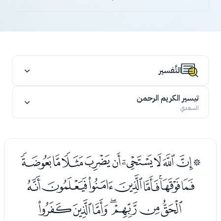
التَّفسير
تيسير الكريم الرحمن
السعدي
ﭸﭹﭺﭻﭼﭽﭾﭿﮀﮁ
ﮂﮃﮄﮅﮆﮇﮈﮉ
ﮊﮋﮌﮍﮎﮏﮐ