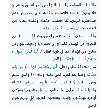
طاعة الله; المعاندين لرسل الله; الذين صار الفسق وصفهم;
فلا يبغون به بدلا فاقتضت حكمته تعالى إضلالهم لعدم
صلاحيتهم للهدى، كما اقتضت حكمته وفضله هداية من
اتصف بالإيمان وتحلى بالأعمال الصالحة.
والفسق نوعان: نوع مخرج من الدين، وهو الفسق المقتضي
للخروج من الإيمان; كالمذكور في هذه الآية ونحوها، ونوع غير
مخرج من الإيمان كما في قوله تعالى:
يَا أَيُّهَا الَّذِينَ آمَنُوا إِنْ
جَاءَكُمْ فَاسِقٌ بِنَبَإٍ فَتَبَيَّنُوا
[الآية].
ثم وصف الفاسقين فقال:
الَّذِينَ يَنْقُضُونَ عَهْدَ اللَّهِ مِنْ بَعْدِ
مِيثَاقِهِ
وهذا يعم العهد الذي بينهم وبينه (٢) والذي بينهم
وبين عباده (٣) الذي أكده عليهم بالمواثيق الثقيلة
والإلزامات، فلا يبالون بتلك المواثيق; بل ينقضونها ويتركون
أوامره ويرتكبون نواهيه; وينقضون العهود التي بينهم وبين
الخلق.