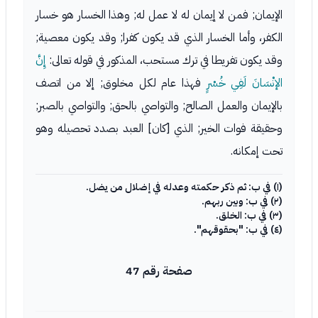
الإيمان; فمن لا إيمان له لا عمل له; وهذا الخسار هو خسار
الكفر، وأما الخسار الذي قد يكون كفرا; وقد يكون معصية;
وقد يكون تفريطا في ترك مستحب، المذكور في قوله تعالى:
إِنَّ
الإنْسَانَ لَفِي خُسْرٍ
فهذا عام لكل مخلوق; إلا من اتصف
بالإيمان والعمل الصالح; والتواصي بالحق; والتواصي بالصبر;
وحقيقة فوات الخير; الذي [كان] العبد بصدد تحصيله وهو
تحت إمكانه.
(١) في ب: ثم ذكر حكمته وعدله في إضلال من يضل.
(٢) في ب: وبين ربهم.
(٣) في ب: الخلق.
(٤) في ب: "بحقوقهم".
صفحة رقم 47