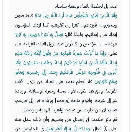
عبثا، بل لحكمة بالغة، ونعمة سابغة.
وَأَمَّا الَّذِينَ كَفَرُوا فَيَقُولُونَ مَاذَا أَرَادَ اللَّهُ بِهَذَا مَثَلا
فيعترضون
ويتحيرون، فيزدادون كفرا إلى كفرهم، كما ازداد المؤمنون
إيمانا على إيمانهم، ولهذا قال:
يُضِلُّ بِهِ كَثِيرًا وَيَهْدِي بِهِ كَثِيرًا
فهذه حال المؤمنين والكافرين عند نزول الآيات القرآنية. قال
تعالى:
وَإِذَا مَا أُنزلَتْ سُورَةٌ فَمِنْهُمْ مَنْ يَقُولُ أَيُّكُمْ زَادَتْهُ هَذِهِ
إِيمَانًا فَأَمَّا الَّذِينَ آمَنُوا فَزَادَتْهُمْ إِيمَانًا وَهُمْ يَسْتَبْشِرُونَ وَأَمَّا
الَّذِينَ فِي قُلُوبِهِمْ مَرَضٌ فَزَادَتْهُمْ رِجْسًا إِلَى رِجْسِهِمْ وَمَاتُوا
وَهُمْ كَافِرُونَ
فلا أعظم نعمة على العباد من نزول الآيات
القرآنية، ومع هذا تكون لقوم محنة وحيرة [وضلالة] وزيادة
شر إلى شرهم، ولقوم منحة [ورحمة] وزيادة خير إلى خيرهم،
فسبحان من فاوت بين عباده، وانفرد بالهداية والإضلال.
ثم ذكر حكمته في إضلال من يضلهم وأن ذلك عدل منه
تعالى (١) فقال:
وَمَا يُضِلُّ بِهِ إِلا الْفَاسِقِينَ
أي: الخارجين عن