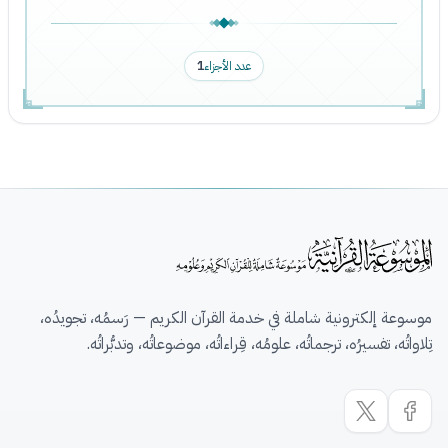
عدد الأجزاء
1
موسوعة إلكترونية شاملة في خدمة القرآن الكريم — رَسمُه، تجويدُه،
تِلاواتُه، تفسيرُه، ترجماتُه، علومُه، قِراءاتُه، موضوعاتُه، وتدبُّراتُه.