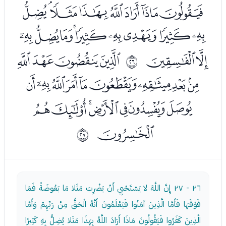
ﮑﮒﮓﮔﮕﮖﮗﮘ
ﮙﮚﮛﮜﮝﮞﮟﮠﮡ
ﮢﮣ
ﮥﮦﮧﮨ
ﰙ
ﮩﮪﮫﮬﮭﮮﮯﮰﮱ
ﯓﯔﯕﯖﯗﯘﯙ
ﯚ
ﰚ
٢٦ - ٢٧
إِنَّ اللَّهَ لا يَسْتَحْيِي أَنْ يَضْرِبَ مَثَلا مَا بَعُوضَةً فَمَا
فَوْقَهَا فَأَمَّا الَّذِينَ آمَنُوا فَيَعْلَمُونَ أَنَّهُ الْحَقُّ مِنْ رَبِّهِمْ وَأَمَّا
الَّذِينَ كَفَرُوا فَيَقُولُونَ مَاذَا أَرَادَ اللَّهُ بِهَذَا مَثَلا يُضِلُّ بِهِ كَثِيرًا