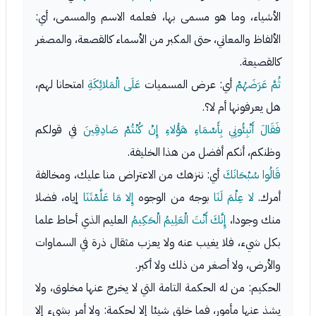
الأشياء، وما هو مسمى بها، فعلمه الاسم والمسمى، أي:
الألفاظ والمعاني، حتى المكبر من الأسماء كالقصعة، والمصغر
كالقصيعة.
ثُمَّ عَرَضَهُمْ
أي: عرض المسميات
عَلَى الْمَلائِكَةِ
امتحانا لهم،
هل يعرفونها أم لا؟.
فَقَالَ أَنْبِئُونِي بِأَسْمَاءِ هَؤُلاءِ إِنْ كُنْتُمْ صَادِقِينَ
في قولكم
وظنكم، أنكم أفضل من هذا الخليفة.
قَالُوا سُبْحَانَكَ
أي: ننزهك من الاعتراض منا عليك، ومخالفة
أمرك.
لا عِلْمَ لَنَا
بوجه من الوجوه
إِلا مَا عَلَّمْتَنَا
إياه، فضلا
منك وجودا،
إِنَّكَ أَنْتَ الْعَلِيمُ الْحَكِيمُ
العليم الذي أحاط علما
بكل شيء، فلا يغيب عنه ولا يعزب مثقال ذرة في السماوات
والأرض، ولا أصغر من ذلك ولا أكبر.
الحكيم: من له الحكمة التامة التي لا يخرج عنها مخلوق، ولا
يشذ عنها مأمور، فما خلق شيئا إلا لحكمة: ولا أمر بشيء إلا