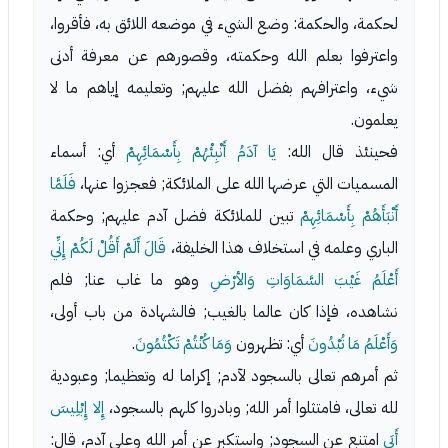
لحكمة، والحكمة: وضع الشيء في موضعه اللائق به، فأقروا،
واعترفوا بعلم الله وحكمته، وقصورهم عن معرفة أدنى
شيء، واعترافهم بفضل الله عليهم; وتعليمه إياهم ما لا
يعلمون.
فحينئذ قال الله:
يَا آدَمُ أَنْبِئْهُمْ بِأَسْمَائِهِمْ
أي: أسماء
المسميات التي عرضها الله على الملائكة; فعجزوا عنها،
فَلَمَّا
أَنْبَأَهُمْ بِأَسْمَائِهِمْ
تبين للملائكة فضل آدم عليهم; وحكمة
الباري وعلمه في استخلاف هذا الخليفة،
قَالَ أَلَمْ أَقُلْ لَكُمْ إِنِّي
أَعْلَمُ غَيْبَ السَّمَاوَاتِ وَالأرْضِ
وهو ما غاب عنا; فلم
نشاهده، فإذا كان عالما بالغيب; فالشهادة من باب أولى،
وَأَعْلَمُ مَا تُبْدُونَ
أي: تظهرون
وَمَا كُنْتُمْ تَكْتُمُونَ
.
ثم أمرهم تعالى بالسجود لآدم; إكراما له وتعظيما; وعبودية
لله تعالى، فامتثلوا أمر الله; وبادروا كلهم بالسجود،
إِلا إِبْلِيسَ
أَبَى
امتنع عن السجود; واستكبر عن أمر الله وعلى آدم، قال: