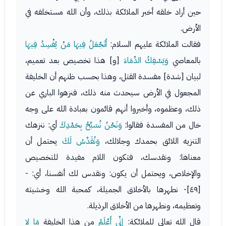
حين أراد خلقه أخبر الملائكة بذلك، وأن الله مستخلفه في
الأرض.
فقالت الملائكة عليهم السلام:
أَتَجْعَلُ فِيهَا مَنْ يُفْسِدُ فِيهَا
بالمعاصي
وَيَسْفِكُ الدِّمَاءَ
[و] هذا تخصيص بعد تعميم،
لبيان [شدة] مفسدة القتل، وهذا بحسب ظنهم أن الخليفة
المجعول في الأرض سيحدث منه ذلك، فنزهوا الباري عن
ذلك، وعظموه، وأخبروا أنهم قائمون بعبادة الله على وجه
خال من المفسدة فقالوا:
وَنَحْنُ نُسَبِّحُ بِحَمْدِكَ
أي: ننزهك
التنزيه اللائق بحمدك وجلالك،
وَنُقَدِّسُ لَكَ
يحتمل أن
معناها: ونقدسك، فتكون اللام مفيدة للتخصيص
والإخلاص، ويحتمل أن يكون: ونقدس لك أنفسنا، أي: -
[٤٩]- نطهرها بالأخلاق الجميلة، كمحبة الله وخشيته
وتعظيمه، ونطهرها من الأخلاق الرذيلة.
قال الله تعالى للملائكة:
إِنِّي أَعْلَمُ
من هذا الخليفة
مَا لا