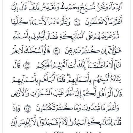
ﭢﭣﭤﭥﭦﭧﭨﭩﭪ
ﭫﭬﭭﭮ
ﭰﭱﭲﭳ
ﰝ
ﭴﭵﭶﭷﭸﭹﭺ
ﭻﭼﭽﭾ
ﮀﮁﮂﮃ
ﰞ
ﮄﮅﮆﮇﮈﮉﮊﮋﮌ
ﮎ
ﰟ
ﮏﮐﮑﮒﮓﮔﮕ
ﮖﮗﮘﮙﮚﮛﮜﮝﮞ
ﮟﮠﮡﮢﮣﮤ
ﮦ
ﰠ
ﮧﮨﮩﮪﮫﮬﮭﮮ