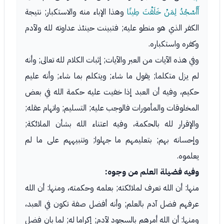
أَأَسْجُدُ لِمَنْ خَلَقْتَ طِينًا
وهذا الإباء منه والاستكبار; نتيجة
الكفر الذي هو منطو عليه; فتبينت حينئذ عداوته لله ولآدم
وكفره واستكباره.
وفي هذه الآيات من العبر والآيات; إثبات الكلام لله تعالى; وأنه
لم يزل متكلما; يقول ما شاء; ويتكلم بما شاء; وأنه عليم
حكيم، وفيه أن العبد إذا خفيت عليه حكمة الله في بعض
المخلوقات والمأمورات فالوجب عليه; التسليم; واتهام عقله;
والإقرار لله بالحكمة، وفيه اعتناء الله بشأن الملائكة;
وإحسانه بهم; بتعليمهم ما جهلوا; وتنبيههم على ما لم
يعلموه.
وفيه فضيلة العلم من وجوه:
منها: أن الله تعرف لملائكته; بعلمه وحكمته، ومنها: أن الله
عرفهم فضل آدم بالعلم; وأنه أفضل صفة تكون في العبد،
ومنها: أن الله أمرهم بالسجود لآدم; إكراما له; لما بان فضل