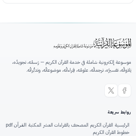
موسوعة إلكترونية شاملة في خدمة القرآن الكريم — رَسمُه، تجويدُه،
تِلاواتُه، تفسيرُه، ترجماتُه، علومُه، قِراءاتُه، موضوعاتُه، وتدبُّراتُه.
روابط سريعة
الرئيسية
القرآن الكريم
المصحف بالقراءات العشر
المكتبة
القرآن pdf
خطوط القرآن الكريم