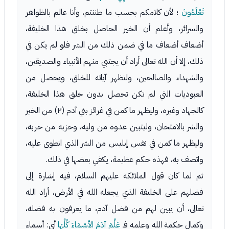
تَعْلَمُونَ
؛ لأن كلامكم بحسب ما ظننتم، وأنا عالم بالظواهر
والسرائر، وأعلم أن الخير الحاصل بخلق هذا الخليفة،
أضعاف أضعاف ما في ضمن ذلك من الشر فلو لم يكن في
ذلك، إلا أن الله تعالى أراد أن يجتبي منهم الأنبياء والصديقين،
والشهداء والصالحين، ولتظهر آياته للخلق، ويحصل من
العبوديات التي لم تكن تحصل بدون خلق هذا الخليفة،
كالجهاد وغيره، وليظهر ما كمن في غرائز بني آدم (٢) من الخير
والشر بالامتحان، وليتبين عدوه من وليه، وحزبه من حربه،
وليظهر ما كمن في نفس إبليس من الشر الذي انطوى عليه،
واتصف به، فهذه حكم عظيمة، يكفي بعضها في ذلك.
ثم لما كان قول الملائكة عليهم السلام، فيه إشارة إلى
فضلهم على الخليفة الذي يجعله الله في الأرض، أراد الله
تعالى، أن يبين لهم من فضل آدم، ما يعرفون به فضله،
وكمال حكمة الله وعلمه فـ
عَلَّمَ آدَمَ الأسْمَاءَ كُلَّهَا
أي: أسماء