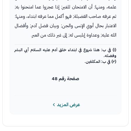
علمه، ومنها: أن الامتحان للغير; إذا عجزوا عما امتحنوا به;
ثم عرفه صاحب الفضيلة; فهو أكمل مما عرفه ابتداء، ومنها:
الاعتبار بحال أبوي الإنس والجن; وبيان فضل آدم; وأفضال
الله عليه; وعداوة إبليس له; إلى غير ذلك من العبر.
(١) في ب: هذا شروع في ابتداء خلق آدم عليه السلام أبي البشر
وفضله.
(٢) في ب: المكلفين.
صفحة رقم 48
عرض المزيد