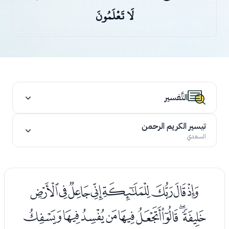
لَا تَعْلَمُونَ
التَّفسير
تيسير الكريم الرحمن
السعدي
ﭑﭒﭓﭔﭕﭖﭗﭘ
ﭙﭚﭛﭜﭝﭞﭟﭠﭡ