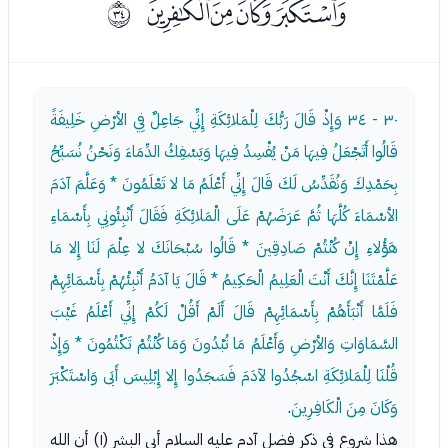
ﮯﮰﮱﯓ
ﰡ
٣٠ - ٣٤
وَإِذْ قَالَ رَبُّكَ لِلْمَلائِكَةِ إِنِّي جَاعِلٌ فِي الأرْضِ خَلِيفَةً
قَالُوا أَتَجْعَلُ فِيهَا مَنْ يُفْسِدُ فِيهَا وَيَسْفِكُ الدِّمَاءَ وَنَحْنُ نُسَبِّحُ
بِحَمْدِكَ وَنُقَدِّسُ لَكَ قَالَ إِنِّي أَعْلَمُ مَا لا تَعْلَمُونَ * وَعَلَّمَ آدَمَ
الأسْمَاءَ كُلَّهَا ثُمَّ عَرَضَهُمْ عَلَى الْمَلائِكَةِ فَقَالَ أَنْبِئُونِي بِأَسْمَاءِ
هَؤُلاءِ إِنْ كُنْتُمْ صَادِقِينَ * قَالُوا سُبْحَانَكَ لا عِلْمَ لَنَا إِلا مَا
عَلَّمْتَنَا إِنَّكَ أَنْتَ الْعَلِيمُ الْحَكِيمُ * قَالَ يَا آدَمُ أَنْبِئْهُمْ بِأَسْمَائِهِمْ
فَلَمَّا أَنْبَأَهُمْ بِأَسْمَائِهِمْ قَالَ أَلَمْ أَقُلْ لَكُمْ إِنِّي أَعْلَمُ غَيْبَ
السَّمَاوَاتِ وَالأرْضِ وَأَعْلَمُ مَا تُبْدُونَ وَمَا كُنْتُمْ تَكْتُمُونَ * وَإِذْ
قُلْنَا لِلْمَلائِكَةِ اسْجُدُوا لآدَمَ فَسَجَدُوا إِلا إِبْلِيسَ أَبَى وَاسْتَكْبَرَ
وَكَانَ مِنَ الْكَافِرِينَ
.
هذا شروع في ذكر فضل آدم عليه السلام أبي البشر (١) أن الله