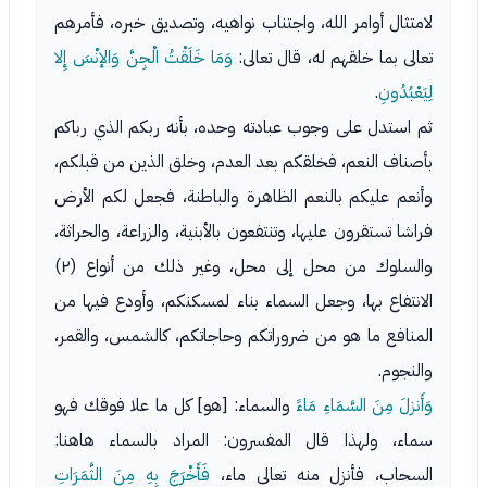
لامتثال أوامر الله، واجتناب نواهيه، وتصديق خبره، فأمرهم
تعالى بما خلقهم له، قال تعالى:
وَمَا خَلَقْتُ الْجِنَّ وَالإنْسَ إِلا
لِيَعْبُدُونِ
.
ثم استدل على وجوب عبادته وحده، بأنه ربكم الذي رباكم
بأصناف النعم، فخلقكم بعد العدم، وخلق الذين من قبلكم،
وأنعم عليكم بالنعم الظاهرة والباطنة، فجعل لكم الأرض
فراشا تستقرون عليها، وتنتفعون بالأبنية، والزراعة، والحراثة،
والسلوك من محل إلى محل، وغير ذلك من أنواع (٢)
الانتفاع بها، وجعل السماء بناء لمسكنكم، وأودع فيها من
المنافع ما هو من ضروراتكم وحاجاتكم، كالشمس، والقمر،
والنجوم.
وَأَنزلَ مِنَ السَّمَاءِ مَاءً
والسماء: [هو] كل ما علا فوقك فهو
سماء، ولهذا قال المفسرون: المراد بالسماء هاهنا:
السحاب، فأنزل منه تعالى ماء،
فَأَخْرَجَ بِهِ مِنَ الثَّمَرَاتِ