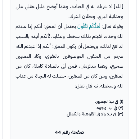
[الله] لا شريك له في العبادة، وهذا أوضح دليل عقلي على
وحدانية الباري، وبطلان الشرك.
وقوله تعالى:
لَعَلَّكُمْ تَتَّقُونَ
يحتمل أن المعنى: أنكم إذا عبدتم
الله وحده، اتقيتم بذلك سخطه وعذابه، لأنكم أتيتم بالسبب
الدافع لذلك، ويحتمل أن يكون المعنى: أنكم إذا عبدتم الله،
صرتم من المتقين الموصوفين بالتقوى، وكلا المعنيين
صحيح، وهما متلازمان، فمن أتى بالعبادة كاملة، كان من
المتقين، ومن كان من المتقين، حصلت له النجاة من عذاب
الله وسخطه. ثم قال تعالى:
(١) في ب: لجميع.
(٢) في ب: وجوه.
(٣) في ب: ولا في الألوهية والكمال.
صفحة رقم 44