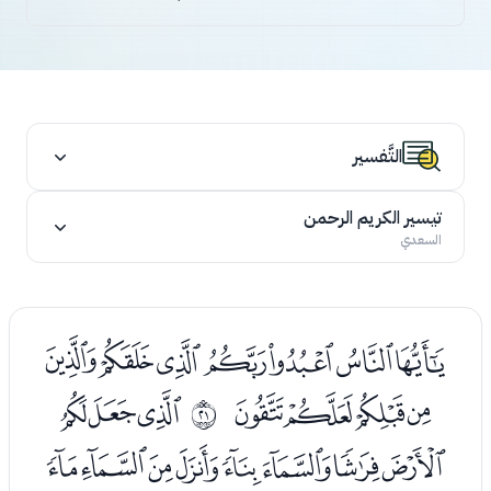
التَّفسير
تيسير الكريم الرحمن
السعدي
ﮜﮝﮞﮟﮠﮡﮢ
ﮣﮤﮥﮦ
ﮨﮩﮪ
ﰔ
ﮫﮬﮭﮮﮯﮰﮱﯓ