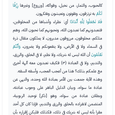
كالحبوب، والثمار، من نخيل، وفواكه، [وزروع] وغيرها
رِزْقًا
لَكُمْ
به ترتزقون، وتقوتون وتعيشون وتفكهون.
فَلا تَجْعَلُوا لِلَّهِ أَنْدَادًا
أي: نظراء وأشباها من المخلوقين،
فتعبدونهم كما تعبدون الله، وتحبونهم كما تحبون الله، وهم
مثلكم، مخلوقون، مرزوقون مدبرون، لا يملكون مثقال ذرة
في السماء ولا في الأرض، ولا ينفعونكم ولا يضرون،
وَأَنْتُمْ
تَعْلَمُونَ
أن الله ليس له شريك، ولا نظير، لا في الخلق، والرزق،
والتدبير، ولا في العبادة (٣) فكيف تعبدون معه آلهة أخرى
مع علمكم بذلك؟ هذا من أعجب العجب، وأسفه السفه.
وهذه الآية جمعت بين الأمر بعبادة الله وحده، والنهي عن
عبادة ما سواه، وبيان الدليل الباهر على وجوب عبادته،
وبطلان عبادة من سواه، وهو [ذكر] توحيد الربوبية،
المتضمن لانفراده بالخلق والرزق والتدبير، فإذا كان كل أحد
مقرا بأنه ليس له شريك في ذلك، فكذلك فليكن إقراره بأن