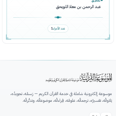
تحقيق
عبد الرحمن بن معلا اللويحق
عدد الأجزاء
1
موسوعة إلكترونية شاملة في خدمة القرآن الكريم — رَسمُه، تجويدُه،
تِلاواتُه، تفسيرُه، ترجماتُه، علومُه، قِراءاتُه، موضوعاتُه، وتدبُّراتُه.