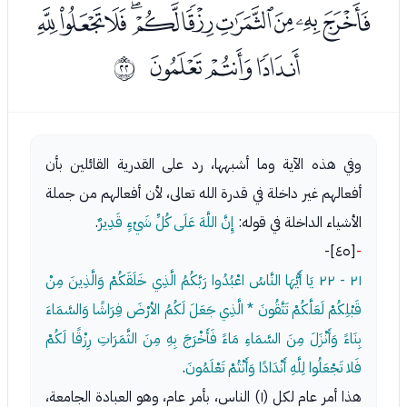
ﯔﯕﯖﯗﯘﯙﯚﯛﯜﯝ
ﯞﯟﯠ
ﰕ
وفي هذه الآية وما أشبهها، رد على القدرية القائلين بأن
أفعالهم غير داخلة في قدرة الله تعالى، لأن أفعالهم من جملة
الأشياء الداخلة في قوله:
إِنَّ اللَّهَ عَلَى كُلِّ شَيْءٍ قَدِيرٌ
.
[٤٥]-
-
٢١ - ٢٢
يَا أَيُّهَا النَّاسُ اعْبُدُوا رَبَّكُمُ الَّذِي خَلَقَكُمْ وَالَّذِينَ مِنْ
قَبْلِكُمْ لَعَلَّكُمْ تَتَّقُونَ * الَّذِي جَعَلَ لَكُمُ الأرْضَ فِرَاشًا وَالسَّمَاءَ
بِنَاءً وَأَنْزَلَ مِنَ السَّمَاءِ مَاءً فَأَخْرَجَ بِهِ مِنَ الثَّمَرَاتِ رِزْقًا لَكُمْ
فَلا تَجْعَلُوا لِلَّهِ أَنْدَادًا وَأَنْتُمْ تَعْلَمُونَ
.
هذا أمر عام لكل (١) الناس، بأمر عام، وهو العبادة الجامعة،