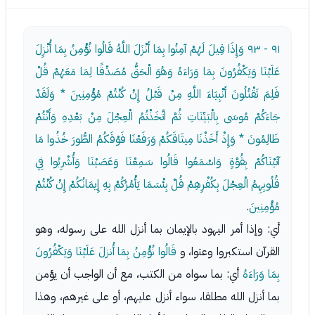
٩١ - ٩٣
وَإِذَا قِيلَ لَهُمْ آمِنُوا بِمَا أَنْزَلَ اللَّهُ قَالُوا نُؤْمِنُ بِمَا أُنْزِلَ
عَلَيْنَا وَيَكْفُرُونَ بِمَا وَرَاءَهُ وَهُوَ الْحَقُّ مُصَدِّقًا لِمَا مَعَهُمْ قُلْ
فَلِمَ تَقْتُلُونَ أَنْبِيَاءَ اللَّهِ مِنْ قَبْلُ إِنْ كُنْتُمْ مُؤْمِنِينَ * وَلَقَدْ
جَاءَكُمْ مُوسَى بِالْبَيِّنَاتِ ثُمَّ اتَّخَذْتُمُ الْعِجْلَ مِنْ بَعْدِهِ وَأَنْتُمْ
ظَالِمُونَ * وَإِذْ أَخَذْنَا مِيثَاقَكُمْ وَرَفَعْنَا فَوْقَكُمُ الطُّورَ خُذُوا مَا
آتَيْنَاكُمْ بِقُوَّةٍ وَاسْمَعُوا قَالُوا سَمِعْنَا وَعَصَيْنَا وَأُشْرِبُوا فِي
قُلُوبِهِمُ الْعِجْلَ بِكُفْرِهِمْ قُلْ بِئْسَمَا يَأْمُرُكُمْ بِهِ إِيمَانُكُمْ إِنْ كُنْتُمْ
مُؤْمِنِينَ
.
أي: وإذا أمر اليهود بالإيمان بما أنزل الله على رسوله، وهو
القرآن استكبروا وعتوا، و
قَالُوا نُؤْمِنُ بِمَا أُنزلَ عَلَيْنَا وَيَكْفُرُونَ
بِمَا وَرَاءَهُ
أي: بما سواه من الكتب، مع أن الواجب أن يؤمن
بما أنزل الله مطلقا، سواء أنزل عليهم، أو على غيرهم، وهذا