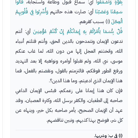
بِقُوَّةٍ وَاسْمَعُوا
أي: سماع قبول وطاعة واستجابة،
قَالُوا
سَمِعْنَا وَعَصَيْنَا
أي: صارت هذه حالتهم
وَأُشْرِبُوا فِي قُلُوبِهِمُ
الْعِجْلَ
(١) بسبب كفرهم.
قُلْ بِئْسَمَا يَأْمُرُكُمْ بِهِ إِيمَانُكُمْ إِنْ كُنْتُمْ مُؤْمِنِينَ
أي: أنتم
تدعون الإيمان وتتمدحون بالدين الحق، وأنتم قتلتم أنبياء
الله، واتخذتم العجل إلها من دون الله، لما غاب عنكم
موسى، نبي الله، ولم تقبلوا أوامره ونواهيه إلا بعد التهديد
ورفع الطور فوقكم، فالتزمتم بالقول، ونقضتم بالفعل، فما
هذا الإيمان الذي ادعيتم، وما هذا الدين؟.
فإن كان هذا إيمانا على زعمكم، فبئس الإيمان الداعي
صاحبه إلى الطغيان، والكفر برسل الله، وكثرة العصيان، وقد
عهد أن الإيمان الصحيح، يأمر صاحبه بكل خير، وينهاه عن
كل شر، فوضح بهذا كذبهم، وتبين تناقضهم.
(١) في ب: وشربها.