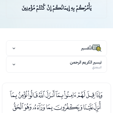
يَأْمُرُكُمْ بِهِ إِيمَانُكُمْ إِنْ كُنْتُمْ مُؤْمِنِينَ
التَّفسير
تيسير الكريم الرحمن
السعدي
ﮋﮌﮍﮎﮏﮐﮑﮒﮓﮔ
ﮕﮖﮗﮘﮙﮚﮛ