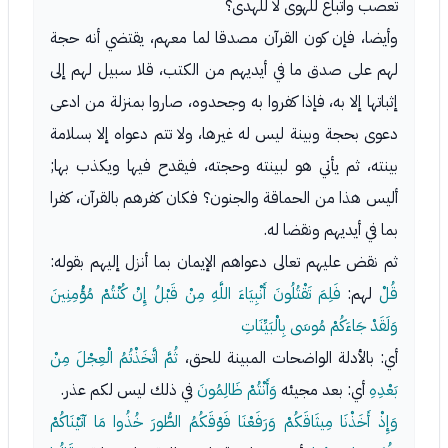
تعصب واتباع للهوى لا للهدى؟
وأيضا، فإن كون القرآن مصدقا لما معهم، يقتضي أنه حجة
لهم على صدق ما في أيديهم من الكتب، قلا سبيل لهم إلى
إثباتها إلا به، فإذا كفروا به وجحدوه، صاروا بمنزلة من ادعى
دعوى بحجة وبينة ليس له غيرها، ولا تتم دعواه إلا بسلامة
بينته، ثم يأتي هو لبينته وحجته، فيقدح فيها ويكذب بها;
أليس هذا من الحماقة والجنون؟ فكان كفرهم بالقرآن، كفرا
بما في أيديهم ونقضا له.
ثم نقض عليهم تعالى دعواهم الإيمان بما أنزل إليهم بقوله:
قُلْ
لهم:
فَلِمَ تَقْتُلُونَ أَنْبِيَاءَ اللَّهِ مِنْ قَبْلُ إِنْ كُنْتُمْ مُؤْمِنِينَ
وَلَقَدْ جَاءَكُمْ مُوسَى بِالْبَيِّنَاتِ
أي: بالأدلة الواضحات المبينة للحق،
ثُمَّ اتَّخَذْتُمُ الْعِجْلَ مِنْ
بَعْدِهِ
أي: بعد مجيئه
وَأَنْتُمْ ظَالِمُونَ
في ذلك ليس لكم عذر.
وَإِذْ أَخَذْنَا مِيثَاقَكُمْ وَرَفَعْنَا فَوْقَكُمُ الطُّورَ خُذُوا مَا آتَيْنَاكُمْ