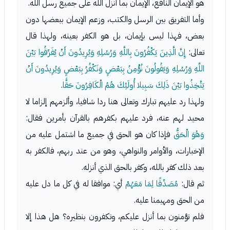
هو الإيمان النافع، الإيمان بما أنزل الله على جميع رسل الله.
وأما التفريق بين الرسل والكتب، وزعم الإيمان ببعضها دون
بعض، فهذا ليس بإيمان، بل هو الكفر بعينه، ولهذا قال
تعالى:
إِنَّ الَّذِينَ يَكْفُرُونَ بِاللَّهِ وَرُسُلِهِ وَيُرِيدُونَ أَنْ يُفَرِّقُوا بَيْنَ
اللَّهِ وَرُسُلِهِ وَيَقُولُونَ نُؤْمِنُ بِبَعْضٍ وَنَكْفُرُ بِبَعْضٍ وَيُرِيدُونَ أَنْ
يَتَّخِذُوا بَيْنَ ذَلِكَ سَبِيلا أُولَئِكَ هُمُ الْكَافِرُونَ حَقًّا
.
ولهذا رد عليهم تبارك وتعالى هنا ردا شافيا، وألزمهم إلزاما لا
محيد لهم عنه، فرد عليهم بكفرهم بالقرآن بأمرين فقال:
وَهُوَ الْحَقُّ
فإذا كان هو الحق في جميع ما اشتمل عليه من
الإخبارات، والأوامر والنواهي، وهو من عند ربهم، فالكفر به
بعد ذلك كفر بالله، وكفر بالحق الذي أنزله.
ثم قال:
مُصَدِّقًا لِمَا مَعَهُمْ
أي: موافقا له في كل ما دل عليه
من الحق ومهيمنا عليه.
فلم تؤمنون بما أنزل عليكم، وتكفرون بنظيره؟ هل هذا إلا