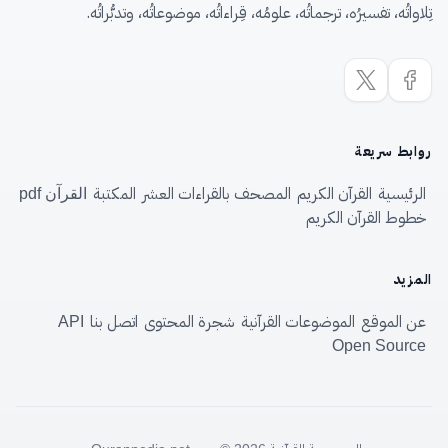
تِلاواتُه، تفسيرُه، ترجماتُه، علومُه، قِراءاتُه، موضوعاتُه، وتدبُّراتُه.
روابط سريعة
الرئيسية
القرآن الكريم
المصحف بالقراءات العشر
المكتبة
القرآن pdf
خطوط القرآن الكريم
المزيد
عن الموقع
الموضوعات القرآنية
شجرة المحتوى
اتصل بنا
API
Open Source