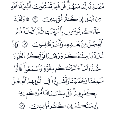
ﮜﮝﮞﮟﮠﮡﮢﮣﮤ
ﮥﮦﮧﮨﮩ
ﮫﮬ
ﱚ
ﮭﮮﮯﮰﮱ
ﯓﯔﯕﯖﯗ
ﯙ
ﱛ
ﯚﯛﯜﯝﯞ
ﯟﯠﯡﯢﯣﯤﯥ
ﯦﯧﯨﯩﯪﯫ
ﯬﯭﯮﯯﯰﯱ
ﯲﯳﯴﯵ
ﱜ