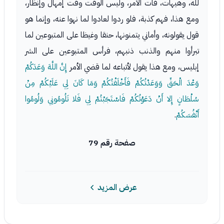
لله، وهيهات، فات الأمر، وليس الوقت وقت إمهال وإنظار،
ومع هذا، فهم كذبة، فلو ردوا لعادوا لما نهوا عنه، وإنما هو
قول يقولونه، وأماني يتمنونها، حنقا وغيظا على المتبوعين لما
تبرأوا منهم والذنب ذنبهم، فرأس المتبوعين على الشر
إبليس، ومع هذا يقول لأتباعه لما قضي الأمر
إِنَّ اللَّهَ وَعَدَكُمْ
وَعْدَ الْحَقِّ وَوَعَدْتُكُمْ فَأَخْلَفْتُكُمْ وَمَا كَانَ لِي عَلَيْكُمْ مِنْ
سُلْطَانٍ إِلا أَنْ دَعَوْتُكُمْ فَاسْتَجَبْتُمْ لِي فَلا تَلُومُونِي وَلُومُوا
أَنْفُسَكُمْ
.
صفحة رقم 79
عرض المزيد