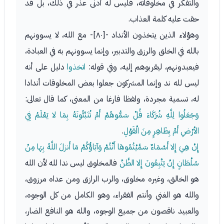
والتفكر في مخلوقاته، فليس له أدنى عذر في ذلك، بل قد
حقت عليه كلمة العذاب.
وهؤلاء الذين يتخذون الأنداد -[٨٠]- مع الله، لا يسوونهم
بالله في الخلق والرزق والتدبير، وإنما يسوونهم به في العبادة،
فيعبدونهم، ليقربوهم إليه، وفي قوله:
اتخذوا
دليل على أنه
ليس لله ند وإنما المشركون جعلوا بعض المخلوقات أندادا
له، تسمية مجردة، ولفظا فارغا من المعنى، كما قال تعالى:
وَجَعَلُوا لِلَّهِ شُرَكَاءَ قُلْ سَمُّوهُمْ أَمْ تُنَبِّئُونَهُ بِمَا لا يَعْلَمُ فِي
الأرْضِ أَمْ بِظَاهِرٍ مِنَ الْقَوْلِ
.
إِنْ هِيَ إِلا أَسْمَاءٌ سَمَّيْتُمُوهَا أَنْتُمْ وَآبَاؤُكُمْ مَا أَنزلَ اللَّهُ بِهَا مِنْ
سُلْطَانٍ إِنْ يَتَّبِعُونَ إِلا الظَّنَّ
فالمخلوق ليس ندا لله لأن الله
هو الخالق، وغيره مخلوق، والرب الرازق ومن عداه مرزوق،
والله هو الغني وأنتم الفقراء، وهو الكامل من كل الوجوه،
والعبيد ناقصون من جميع الوجوه، والله هو النافع الضار،