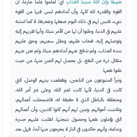
جَمِيعًا وَأَنَّ اللَّهَ شَدِيدُ الْعَذَابِ
أي: لعلموا علما جازما، أن
القوة والقدرة لله كلها، وأن أندادهم ليس فيها من القوة
شيء، فتبين لهم في ذلك اليوم ضعفها وعجزها، لا كما اشتبه
عليهم في الدنيا، وظنوا أن لها من الأمر شيئا، وأنها تقربهم إليه
وتوصلهم إليه، فخاب ظنهم، وبطل سعيهم، وحق عليهم
شدة العذاب، ولم تدفع عنهم أندادهم شيئا، ولم تغن عنهم
مثقال ذرة من النفع، بل يحصل لهم الضرر منها، من حيث
ظنوا نفعها.
وتبرأ المتبوعون من التابعين، وتقطعت بينهم الوصل، التي
كانت في الدنيا، لأنها كانت لغير الله، وعلى غير أمر الله،
ومتعلقة بالباطل الذي لا حقيقة له، فاضمحلت أعمالهم،
وتلاشت أحوالهم، وتبين لهم أنهم كانوا كاذبين، وأن أعمالهم
التي يؤملون نفعها وحصول نتيجتها، انقلبت عليهم حسرة
وندامة، وأنهم خالدون في النار لا يخرجون منها أبدا، فهل بعد