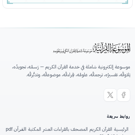
موسوعة إلكترونية شاملة في خدمة القرآن الكريم — رَسمُه، تجويدُه،
تِلاواتُه، تفسيرُه، ترجماتُه، علومُه، قِراءاتُه، موضوعاتُه، وتدبُّراتُه.
روابط سريعة
الرئيسية
القرآن الكريم
المصحف بالقراءات العشر
المكتبة
القرآن pdf