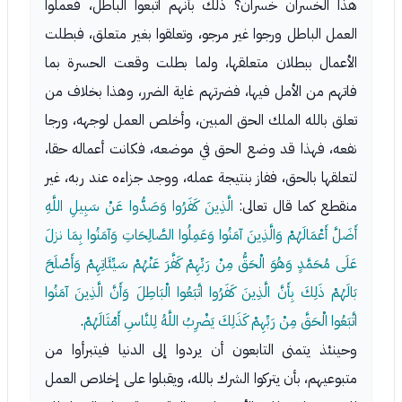
هذا الخسران خسران؟ ذلك بأنهم اتبعوا الباطل، فعملوا
العمل الباطل ورجوا غير مرجو، وتعلقوا بغير متعلق، فبطلت
الأعمال ببطلان متعلقها، ولما بطلت وقعت الحسرة بما
فاتهم من الأمل فيها، فضرتهم غاية الضرر، وهذا بخلاف من
تعلق بالله الملك الحق المبين، وأخلص العمل لوجهه، ورجا
نفعه، فهذا قد وضع الحق في موضعه، فكانت أعماله حقا،
لتعلقها بالحق، ففاز بنتيجة عمله، ووجد جزاءه عند ربه، غير
منقطع كما قال تعالى:
الَّذِينَ كَفَرُوا وَصَدُّوا عَنْ سَبِيلِ اللَّهِ
أَضَلَّ أَعْمَالَهُمْ وَالَّذِينَ آمَنُوا وَعَمِلُوا الصَّالِحَاتِ وَآمَنُوا بِمَا نزلَ
عَلَى مُحَمَّدٍ وَهُوَ الْحَقُّ مِنْ رَبِّهِمْ كَفَّرَ عَنْهُمْ سَيِّئَاتِهِمْ وَأَصْلَحَ
بَالَهُمْ ذَلِكَ بِأَنَّ الَّذِينَ كَفَرُوا اتَّبَعُوا الْبَاطِلَ وَأَنَّ الَّذِينَ آمَنُوا
اتَّبَعُوا الْحَقَّ مِنْ رَبِّهِمْ كَذَلِكَ يَضْرِبُ اللَّهُ لِلنَّاسِ أَمْثَالَهُمْ
.
وحينئذ يتمنى التابعون أن يردوا إلى الدنيا فيتبرأوا من
متبوعيهم، بأن يتركوا الشرك بالله، ويقبلوا على إخلاص العمل