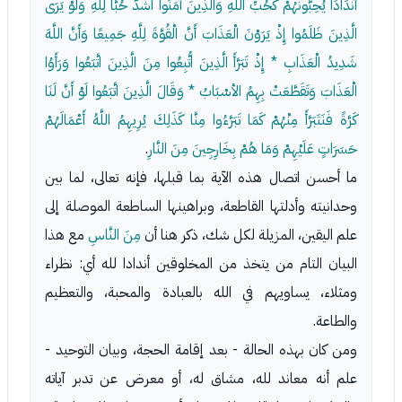
أَنْدَادًا يُحِبُّونَهُمْ كَحُبِّ اللَّهِ وَالَّذِينَ آمَنُوا أَشَدُّ حُبًّا لِلَّهِ وَلَوْ يَرَى
الَّذِينَ ظَلَمُوا إِذْ يَرَوْنَ الْعَذَابَ أَنَّ الْقُوَّةَ لِلَّهِ جَمِيعًا وَأَنَّ اللَّهَ
شَدِيدُ الْعَذَابِ * إِذْ تَبَرَّأَ الَّذِينَ اتُّبِعُوا مِنَ الَّذِينَ اتَّبَعُوا وَرَأَوُا
الْعَذَابَ وَتَقَطَّعَتْ بِهِمُ الأسْبَابُ * وَقَالَ الَّذِينَ اتَّبَعُوا لَوْ أَنَّ لَنَا
كَرَّةً فَنَتَبَرَّأَ مِنْهُمْ كَمَا تَبَرَّءُوا مِنَّا كَذَلِكَ يُرِيهِمُ اللَّهُ أَعْمَالَهُمْ
حَسَرَاتٍ عَلَيْهِمْ وَمَا هُمْ بِخَارِجِينَ مِنَ النَّارِ
.
ما أحسن اتصال هذه الآية بما قبلها، فإنه تعالى، لما بين
وحدانيته وأدلتها القاطعة، وبراهينها الساطعة الموصلة إلى
علم اليقين، المزيلة لكل شك، ذكر هنا أن
مِنَ النَّاسِ
مع هذا
البيان التام من يتخذ من المخلوقين أندادا لله أي: نظراء
ومثلاء، يساويهم في الله بالعبادة والمحبة، والتعظيم
والطاعة.
ومن كان بهذه الحالة - بعد إقامة الحجة، وبيان التوحيد -
علم أنه معاند لله، مشاق له، أو معرض عن تدبر آياته