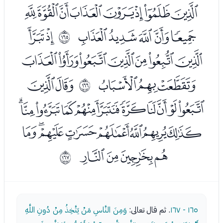
ﮑﮒﮓﮔﮕﮖﮗﮘ
ﮙﮚﮛﮜﮝ
ﮟﮠ
ﲤ
ﮡﮢﮣﮤﮥﮦﮧ
ﮨﮩﮪ
ﮬﮭ
ﲥ
ﮮﮯﮰﮱﯓﯔﯕﯖﯗﯘﯙ
ﯚﯛﯜﯝﯞﯟﯠﯡ
ﯢﯣﯤﯥ
ﲦ
١٦٥ - ١٦٧
. ثم قال تعالى:
وَمِنَ النَّاسِ مَنْ يَتَّخِذُ مِنْ دُونِ اللَّهِ