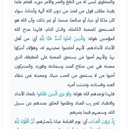
والمخلوق ليس له من النفع والضر والأمر شيء، فعلم علما
يقينا، بطلان قول من اتخذ من دون الله آلهة وأندادا، سواء
كان ملكا أو نبيا، أو صالحا، صنما، أو غير ذلك، وأن الله هو
المستحق للمحبة الكاملة، والذل التام، فلهذا مدح الله
المؤمنين بقوله:
وَالَّذِينَ آمَنُوا أَشَدُّ حُبًّا لِلَّهِ
أي: من أهل
الأنداد لأندادهم، لأنهم أخلصوا محبتهم له، وهؤلاء أشركوا
بها، ولأنهم أحبوا من يستحق المحبة على الحقيقة، الذي
محبته هي عين صلاح العبد وسعادته وفوزه، والمشركون
أحبوا من لا يستحق من الحب شيئا، ومحبته عين شقاء
العبد وفساده، وتشتت أمره.
فلهذا توعدهم الله بقوله:
وَلَوْ يَرَى الَّذِينَ ظَلَمُوا
باتخاذ الأنداد
والانقياد لغير رب العباد وظلموا الخلق بصدهم عن سبيل
الله، وسعيهم فيما يضرهم.
إِذْ يَرَوْنَ الْعَذَابَ
أي: يوم القيامة عيانا بأبصارهم،
أَنَّ الْقُوَّةَ لِلَّهِ