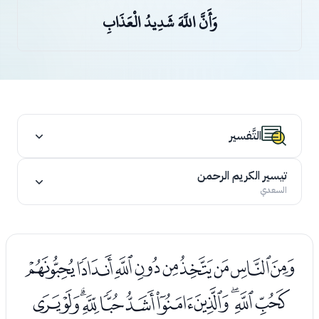
وَأَنَّ اللَّهَ شَدِيدُ الْعَذَابِ
التَّفسير
تيسير الكريم الرحمن
السعدي
ﭽﭾﭿﮀﮁﮂﮃﮄﮅ
ﮆﮇﮈﮉﮊﮋﮌﮍﮎﮏﮐ