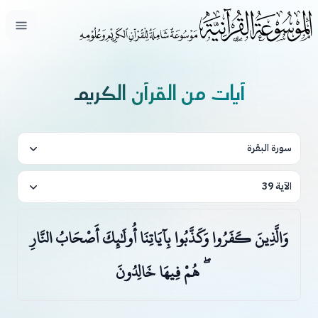
فتح ال
آيات من القرآن الكريم
سورة البقرة
الآية 39
وَالَّذِينَ كَفَرُوا وَكَذَّبُوا بِآيَاتِنَا أُولَٰئِكَ أَصْحَابُ النَّارِ
ۖ هُمْ فِيهَا خَالِدُونَ