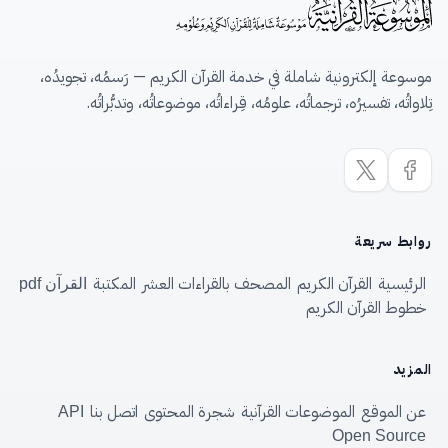
موسوعة إلكترونية شاملة في خدمة القرآن الكريم — رَسمُه، تجويدُه،
تِلاواتُه، تفسيرُه، ترجماتُه، علومُه، قِراءاتُه، موضوعاتُه، وتدبُّراتُه.
روابط سريعة
الرئيسية
القرآن الكريم
المصحف بالقراءات العشر
المكتبة
القرآن pdf
خطوط القرآن الكريم
المزيد
عن الموقع
الموضوعات القرآنية
شجرة المحتوى
اتصل بنا
API
Open Source