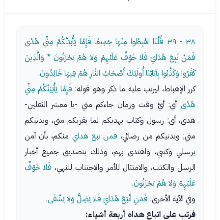
٣٨ - ٣٩
قُلْنَا اهْبِطُوا مِنْهَا جَمِيعًا فَإِمَّا يَأْتِيَنَّكُمْ مِنِّي هُدًى
فَمَنْ تَبِعَ هُدَايَ فَلا خَوْفٌ عَلَيْهِمْ وَلا هُمْ يَحْزَنُونَ * وَالَّذِينَ
كَفَرُوا وَكَذَّبُوا بِآيَاتِنَا أُولَئِكَ أَصْحَابُ النَّارِ هُمْ فِيهَا خَالِدُونَ
.
كرر الإهباط، ليرتب عليه ما ذكر وهو قوله:
فَإِمَّا يَأْتِيَنَّكُمْ مِنِّي
هُدًى
أي: أيَّ وقت وزمان جاءكم مني -يا معشر الثقلين-
هدى، أي: رسول وكتاب يهديكم لما يقربكم مني، ويدنيكم
مني; ويدنيكم من رضائي،
فمن تبع هداي
منكم، بأن آمن
برسلي وكتبي، واهتدى بهم، وذلك بتصديق جميع أخبار
الرسل والكتب، والامتثال للأمر والاجتناب للنهي،
فَلا خَوْفٌ
عَلَيْهِمْ وَلا هُمْ يَحْزَنُونَ
.
وفي الآية الأخرى:
فَمَنِ اتَّبَعَ هُدَايَ فَلا يَضِلُّ وَلا يَشْقَى
.
فرتب على اتباع هداه أربعة أشياء: