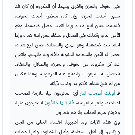
نفي الخوف والحزن والفرق بينهما، أن المكروه إن كان قد
مضى، أحدث الحزن، وإن كان منتظرا، أحدث الخوف،
فنفاهما عمن اتبع هداه وإذا انتفيا، حصل ضدهما، وهو
الأمن التام، وكذلك نفي الضلال والشقاء عمن اتبع هداه وإذا
انتفيا ثبت ضدهما، وهو الهدى والسعادة، فمن اتبع هداه،
حصل له الأمن والسعادة الدنيوية والأخروية والهدى، وانتفى
عنه كل مكروه، من الخوف، والحزن، والضلال، والشقاء،
فحصل له المرغوب، واندفع عنه المرهوب، وهذا عكس
من لم يتبع هداه، فكفر به، وكذب بآياته.
فـ
أولئك أصحاب النار
أي: الملازمون لها، ملازمة الصاحب
لصاحبه، والغريم لغريمه،
هُمْ فِيهَا خَالِدُونَ
لا يخرجون منها،
ولا يفتر عنهم العذاب ولا هم ينصرون.
وفي هذه الآيات وما أشبهها، انقسام الخلق من الجن
والإنس، إلى أهل السعادة، وأهل الشقاوة، وفيها صفات