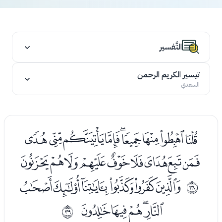
التَّفسير
تيسير الكريم الرحمن
السعدي
ﭑﭒﭓﭔﭕﭖﭗﭘﭙ
ﭚﭛﭜﭝﭞﭟﭠﭡﭢ
ﭤﭥﭦﭧﭨﭩ
ﰥ
ﭪﭫﭬﭭﭮ
ﰦ