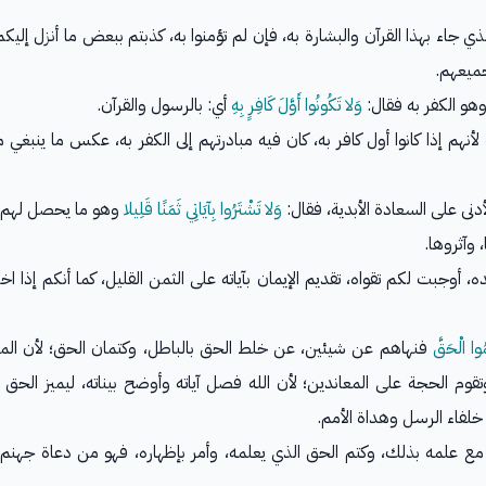
ميعهم.
هو الكفر به فقال:
وَلا تَكُونُوا أَوَّلَ كَافِرٍ بِهِ
أي: بالرسول والقرآن.
لأنهم إذا كانوا أول كافر به، كان فيه مبادرتهم إلى الكفر به، عكس ما ينب
أدنى على السعادة الأبدية، فقال:
وَلا تَشْتَرُوا بِآيَاتِي ثَمَنًا قَلِيلا
وهو ما يحصل لهم من
 وآثروها.
ه، أوجبت لكم تقواه، تقديم الإيمان بآياته على الثمن القليل، كما أنكم إذا ا
مُوا الْحَقَّ
فنهاهم عن شيئين، عن خلط الحق بالباطل، وكتمان الحق؛ لأن المق
تقوم الحجة على المعاندين؛ لأن الله فصل آياته وأوضح بيناته، ليميز الح
لفاء الرسل وهداة الأمم.
 علمه بذلك، وكتم الحق الذي يعلمه، وأمر بإظهاره، فهو من دعاة جهنم، لأ