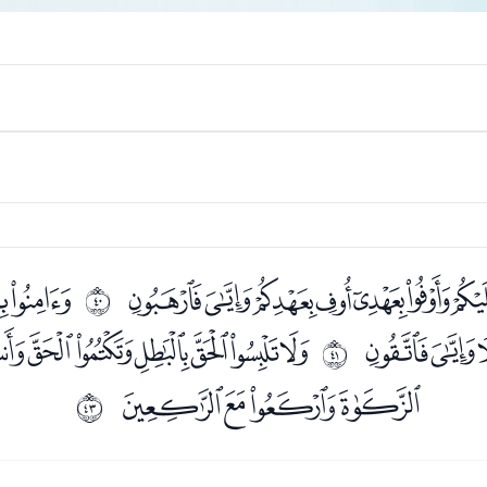
ﭷﭸﭹﭺﭻﭼ
ﭾﭿ
ﰧ
ﮏﮐ
ﮒﮓﮔﮕﮖﮗﮘ
ﰨ
ﮞﮟﮠﮡ
ﰪ