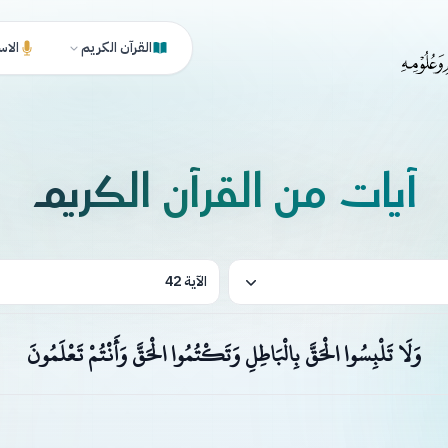
القرآن الكريم
الاس
آيات من القرآن الكريم
الآية 42
وَلَا تَلْبِسُوا الْحَقَّ بِالْبَاطِلِ وَتَكْتُمُوا الْحَقَّ وَأَنْتُمْ تَعْلَمُونَ