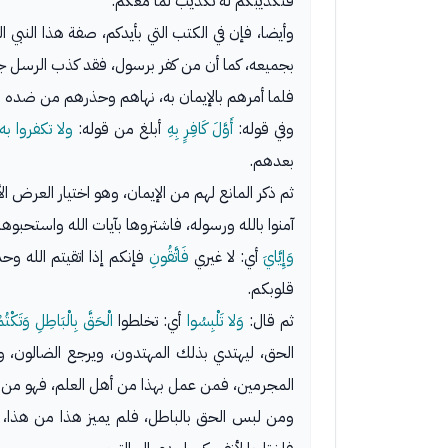
فتكذيبكم له تكذيب لما معكم.
بجميعه، كما أن من كفر برسول، فقد كذب الرسل ج
فلما أمرهم بالإيمان به، نهاهم وحذرهم من ضده و
وفي قوله:
أَوَّلَ كَافِرٍ بِهِ
أبلغ من قوله:
ولا تكفروا به
بعدهم.
ثم ذكر المانع لهم من الإيمان، وهو اختيار العرض ال
آمنوا بالله ورسوله، فاشتروها بآيات الله واستحبوها،
وَإِيَّايَ
أي: لا غيري
فَاتَّقُونِ
فإنكم إذا اتقيتم الله وحد
قلوبكم.
ثم قال:
وَلا تَلْبِسُوا
أي: تخلطوا
الْحَقَّ بِالْبَاطِلِ وَتَكْتُ
الحق، ليهتدي بذلك المهتدون، ويرجع الضالون، و
المجرمين، فمن عمل بهذا من أهل العلم، فهو من خ
ومن لبس الحق بالباطل، فلم يميز هذا من هذا، مع