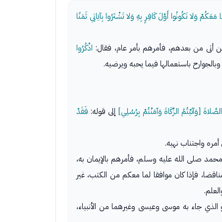
مَعَكُمْ وَلا تَكُونُوا أَوَّلَ كَافِرٍ بِهِ وَلا تَشْتَرُوا بِآيَاتِي ثَمَنًا
من أتى من بعدهم، فأمرهم بأمر عام، فقال:
اذْكُرُوا
وبالجوارح باستعمالها فيما يحبه ويرضيه.
ُ الصَّلاةَ [وَآتَيْتُمُ الزَّكَاةَ وَآمَنْتُمْ بِرُسُلِي]
إلى قوله:
فَقَدْ
أمره واجتناب نهيه.
محمد صلى الله عليه وسلم، فأمرهم بالإيمان به،
مناقضا، فإذا كان موافقا لما معكم من الكتب، غير
لعلم.
 الذي جاء به موسى وعيسى وغيرهما من الأنبياء،