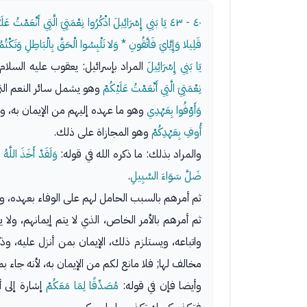
٤٠ - ٤٣
يَا بَنِي إِسْرَائِيلَ اذْكُرُوا نِعْمَتِيَ الَّتِي أَنْعَمْتُ عَ
قَلِيلا وَإِيَّايَ فَاتَّقُونِ * وَلا تَلْبِسُوا الْحَقَّ بِالْبَاطِلِ وَتَكْتُم
يَا بَنِي إِسْرَائِيلَ
المراد بإسرائيل: يعقوب عليه السلا
نِعْمَتِيَ الَّتِي أَنْعَمْتُ عَلَيْكُمْ
وهو يشمل سائر النعم التي 
وَأَوْفُوا بِعَهْدِي
وهو ما عهده إليهم من الإيمان به، و
أُوفِ بِعَهْدِكُمْ
وهو المجازاة على ذلك.
والمراد بذلك: ما ذكره الله في قوله:
وَلَقَدْ أَخَذَ اللَّهُ
ضَلَّ سَوَاءَ السَّبِيلِ
.
ثم أمرهم بالسبب الحامل لهم على الوفاء بعهده، وه
ثم أمرهم بالأمر الخاص، الذي لا يتم إيمانهم، ولا 
واتباعه، ويستلزم ذلك، الإيمان بمن أنزل عليه، وذك
مخالف لها; فلا مانع لكم من الإيمان به، لأنه جاء
وأيضا فإن في قوله:
مُصَدِّقًا لِمَا مَعَكُمْ
إشارة إلى أ