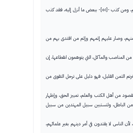
وأيضا، فإن في الكتب التي بأيدكم، صفة هذا النبي الذي جاء بهذا القرآن والبشارة به، فإن لم تؤمنوا به، كذبتم ببعض ما أنزل إليكم، ومن كذب -[٥١]- ببعض ما أنزل إليه، فقد كذب
غي منهم، وصار عليهم إثمهم وإثم من اقتدى بهم من
 المناصب والمآكل، التي يتوهمون انقطاعها، إن
خترتم الثمن القليل، فهو دليل على ترحل التقوى من
صود من أهل الكتب والعلم، تمييز الحق، وإظهار
ق من الباطل، ولتستبين سبيل المهتدين من سبيل
ن الناس لا يقتدون في أمر دينهم بغير علمائهم،