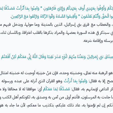
لَيْكُمْ وَأَوْفُوا بِعَهْدِي أُوفِ بِعَهْدِكُمْ وَإِيَّايَ فَارْهَبُونِ * وَآمِنُوا بِمَا أَنْزَلْتُ مُصَدِّقًا لِمَا 
ُوا الْحَقَّ وَأَنْتُمْ تَعْلَمُونَ * وَأَقِيمُوا الصَّلاةَ وَآتُوا الزَّكَاةَ وَارْكَعُوا مَعَ الرَّاكِعِينَ
.
م، والخطاب مع فرق بني إسرائيل، الذين بالمدينة وما حولها، ويدخل فيهم 
سيذكر في هذه السورة بعضها، والمراد بذكرها بالقلب اعترافا، وباللسان ثناء، 
برسله وإقامة شرعه.
 مِيثَاقَ بَنِي إِسْرَائِيلَ وَبَعَثْنَا مِنْهُمُ اثْنَيْ عَشَرَ نَقِيبًا وَقَالَ اللَّهُ إِنِّي مَعَكُمْ لَئِنْ أَقَمْتُم
و الرهبة منه تعالى، وخشيته وحده، فإن مَنْ خشِيَه أوجبت له خشيته امتثال 
يصح إلا به فقال:
وَآمِنُوا بِمَا أَنزلْتُ
وهو القرآن الذي أنزله على عبده ورسوله 
ر الداعي لإيمانهم به، فقال:
مُصَدِّقًا لِمَا مَعَكُمْ
أي: موافقا له لا مخالفا ولا 
 بما جاءت به المرسلون، فأنتم أولى من آمن به وصدق به، لكونكم أهل الكتب وا
نكم إن لم تؤمنوا به، عاد ذلك عليكم، بتكذيب ما معكم، لأن ما جاء به هو