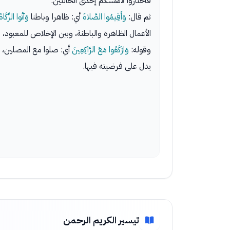
فاختاروا لأنفسكم إحدى الحالتين.
ثم قال:
وَأَقِيمُوا الصَّلاةَ
أي: ظاهرا وباطنا
وَآتُوا الزَّكَاةَ
الأعمال الظاهرة والباطنة، وبين الإخلاص للمعبود، وا
وقوله:
وَارْكَعُوا مَعَ الرَّاكِعِينَ
أي: صلوا مع المصلين، ففي
يدل على فرضيته فيها.
تيسير الكريم الرحمن