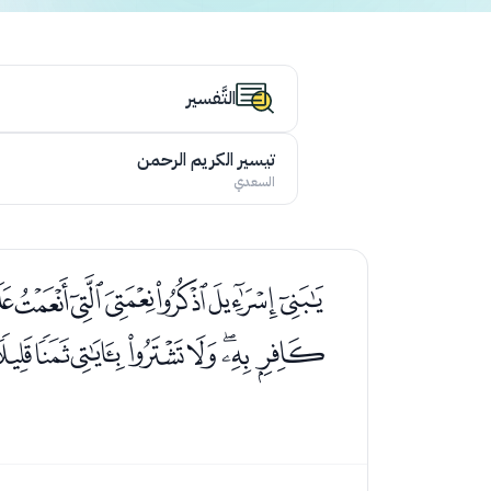
التَّفسير
تيسير الكريم الرحمن
السعدي
ﭰﭱﭲﭳﭴﭵﭶ
ﮇﮈﮉﮊﮋﮌﮍﮎ