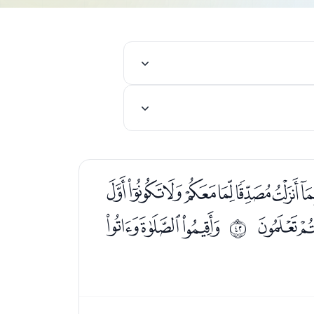
ﮀﮁﮂﮃﮄﮅﮆ
ﮙ
ﮛﮜﮝ
ﰩ