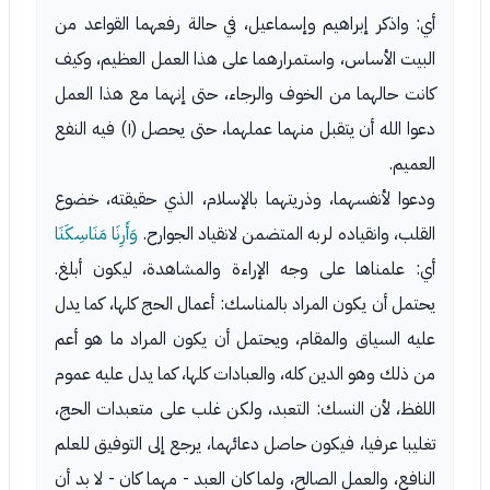
أي: واذكر إبراهيم وإسماعيل، في حالة رفعهما القواعد من
البيت الأساس، واستمرارهما على هذا العمل العظيم، وكيف
كانت حالهما من الخوف والرجاء، حتى إنهما مع هذا العمل
دعوا الله أن يتقبل منهما عملهما، حتى يحصل (١) فيه النفع
العميم.
ودعوا لأنفسهما، وذريتهما بالإسلام، الذي حقيقته، خضوع
القلب، وانقياده لربه المتضمن لانقياد الجوارح.
وَأَرِنَا مَنَاسِكَنَا
أي: علمناها على وجه الإراءة والمشاهدة، ليكون أبلغ.
يحتمل أن يكون المراد بالمناسك: أعمال الحج كلها، كما يدل
عليه السياق والمقام، ويحتمل أن يكون المراد ما هو أعم
من ذلك وهو الدين كله، والعبادات كلها، كما يدل عليه عموم
اللفظ، لأن النسك: التعبد، ولكن غلب على متعبدات الحج،
تغليبا عرفيا، فيكون حاصل دعائهما، يرجع إلى التوفيق للعلم
النافع، والعمل الصالح، ولما كان العبد - مهما كان - لا بد أن