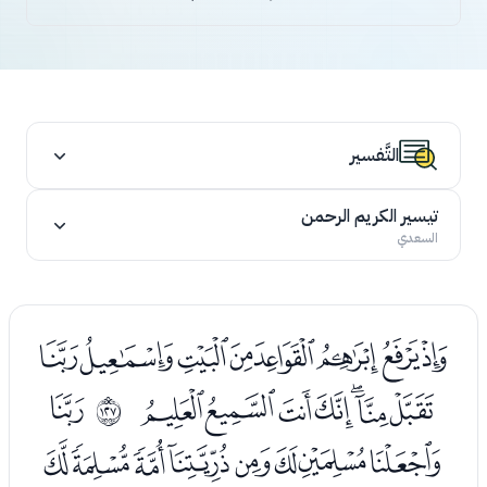
التَّفسير
تيسير الكريم الرحمن
السعدي
ﭑﭒﭓﭔﭕﭖﭗﭘ
ﭙﭚﭛﭜﭝﭞﭟ
ﭡ
ﱾ
ﭢﭣﭤﭥﭦﭧﭨﭩ