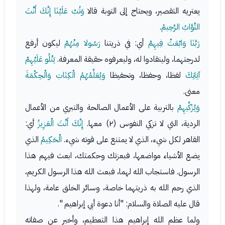
يعتريه التقصير، ويحتاج إلى التوبة قالا
وَتُبْ عَلَيْنَا إِنَّكَ أَنْتَ
التَّوَّابُ الرَّحِيمُ
.
رَبَّنَا وَابْعَثْ فِيهِمْ
أي: في ذريتنا
رَسُولا مِنْهُمْ
ليكون أرفع
لدرجتهما، ولينقادوا له، وليعرفوه حقيقة المعرفة.
يَتْلُو عَلَيْهِمْ
آيَاتِكَ
لفظا، وحفظا، وتحفيظا
وَيُعَلِّمُهُمُ الْكِتَابَ وَالْحِكْمَةَ
معنى.
وَيُزَكِّيهِمْ
بالتربية على الأعمال الصالحة والتبري من الأعمال
الردية، التي لا تزكي النفوس (٢) معها.
إِنَّكَ أَنْتَ الْعَزِيزُ
أي:
القاهر لكل شيء، الذي لا يمتنع على قوته شيء.
الْحَكِيمُ
الذي
يضع الأشياء مواضعها، فبعزتك وحكمتك، ابعث فيهم هذا
الرسول. فاستجاب الله لهما، فبعث الله هذا الرسول الكريم،
الذي رحم الله به ذريتهما خاصة، وسائر الخلق عامة، ولهذا
قال عليه الصلاة والسلام: "أنا دعوة أبي إبراهيم ".
ولما عظم الله إبراهيم هذا التعظيم، وأخبر عن صفاته