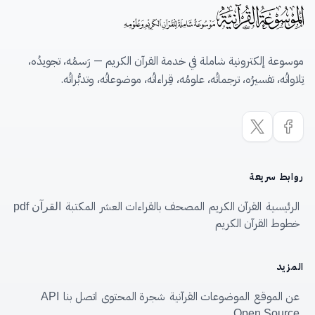
موسوعة إلكترونية شاملة في خدمة القرآن الكريم — رَسمُه، تجويدُه،
تِلاواتُه، تفسيرُه، ترجماتُه، علومُه، قِراءاتُه، موضوعاتُه، وتدبُّراتُه.
روابط سريعة
الرئيسية
القرآن الكريم
المصحف بالقراءات العشر
المكتبة
القرآن pdf
خطوط القرآن الكريم
المزيد
عن الموقع
الموضوعات القرآنية
شجرة المحتوى
اتصل بنا
API
Open Source