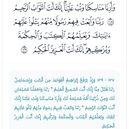
ﭪﭫﭬﭭﭮﭯﭰﭱﭲ
ﭴﭵﭶﭷﭸﭹﭺ
ﱿ
ﭻﭼﭽﭾ
ﭿﮀﮁﮂﮃﮄ
ﲀ
١٢٧ - ١٢٩
وَإِذْ يَرْفَعُ إِبْرَاهِيمُ الْقَوَاعِدَ مِنَ الْبَيْتِ وَإِسْمَاعِيلُ
رَبَّنَا تَقَبَّلْ مِنَّا إِنَّكَ أَنْتَ السَّمِيعُ الْعَلِيمُ * رَبَّنَا وَاجْعَلْنَا مُسْلِمَيْنِ
لَكَ وَمِنْ ذُرِّيَّتِنَا أُمَّةً مُسْلِمَةً لَكَ وَأَرِنَا مَنَاسِكَنَا وَتُبْ عَلَيْنَا إِنَّكَ
أَنْتَ التَّوَّابُ الرَّحِيمُ * رَبَّنَا وَابْعَثْ فِيهِمْ رَسُولا مِنْهُمْ يَتْلُو عَلَيْهِمْ
آيَاتِكَ وَيُعَلِّمُهُمُ الْكِتَابَ وَالْحِكْمَةَ وَيُزَكِّيهِمْ إِنَّكَ أَنْتَ الْعَزِيزُ
الْحَكِيمُ
.