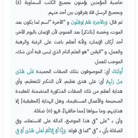
خاصية المؤمنين يؤمنون بجميع الكتب السماوية (٤)
وبجميع الرسل فلا يفرقون بين أحد منهم.
ثم قال:
وَبِالآخِرَةِ هُمْ يُوقِنُونَ
و "الآخرة "اسم لما يكون بعد
الموت، وخصه [بالذكر] بعد العموم، لأن الإيمان باليوم الآخر،
أحد أركان الإيمان؛ ولأنه أعظم باعث على الرغبة والرهبة
والعمل، و "اليقين "هو العلم التام الذي ليس فيه أدنى شك،
الموجب للعمل.
أُولَئِكَ
أي: الموصوفون بتلك الصفات الحميدة
عَلَى هُدًى
مِنْ رَبِّهِمْ
أي: على هدى عظيم، لأن التنكير للتعظيم، وأي
هداية أعظم من تلك الصفات المذكورة المتضمنة للعقيدة
الصحيحة والأعمال المستقيمة، وهل الهداية [الحقيقية] إلا
هدايتهم، وما سواها [مما خالفها]، فهو (٥) ضلالة.
وأتى بـ "على "في هذا الموضع، الدالة على الاستعلاء، وفي
الضلالة يأتي بـ "في "كما في قوله:
وَإِنَّا أَوْ إِيَّاكُمْ لَعَلَى هُدًى أَوْ فِي