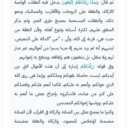
ثم قال:
وَمِمَّا رَزَقْنَاهُمْ يُنْفِقُونَ
يدخل فيه النفقات الواجبة
كالزكاة، والنفقة على الزوجات والأقارب، والمماليك ونحو
ذلك. والنفقات المستحبة بجميع طرق الخير. ولم يذكر
المنفق عليهم، لكثرة أسبابه وتنوع أهله، ولأن النفقة من
حيث هي، قربة إلى الله، وأتى بـ "من "الدالة على التبعيض،
لينبههم أنه لم يرد منهم إلا جزءا يسيرا من أموالهم، غير ضار
لهم ولا مثقل، بل ينتفعون هم بإنفاقه، وينتفع به إخوانهم.
وفي قوله:
رَزَقْنَاهُمْ
إشارة إلى أن هذه الأموال التي بين
أيديكم، ليست حاصلة بقوتكم وملككم، وإنما هي رزق الله
الذي خولكم، وأنعم به عليكم، فكما أنعم عليكم وفضلكم
على كثير من عباده، فاشكروه بإخراج بعض ما أنعم به
عليكم، وواسوا إخوانكم المعدمين.
وكثيرا ما يجمع تعالى بين الصلاة والزكاة في القرآن، لأن الصلاة
متضمنة للإخلاص للمعبود، والزكاة والنفقة متضمنة