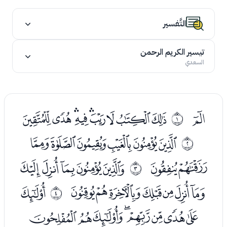
التَّفسير
تيسير الكريم الرحمن
السعدي
ﭑ
ﭓﭔﭕﭖﭗﭘﭙﭚﭛ
ﰀ
ﭝﭞﭟﭠﭡﭢ
ﰁ
ﭣﭤ
ﭦﭧﭨﭩﭪ
ﰂ
ﭫﭬﭭﭮﭯﭰﭱ
ﭳ
ﰃ
ﭴﭵﭶﭷﭸﭹﭺﭻ