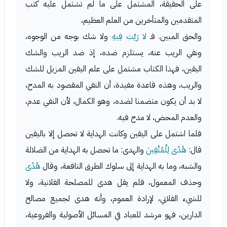
على الحقيقة، المشتمل على ما لم تشتمل عليه كتب
المتقدمين والمتأخرين من العلم العظيم،
والحق المبين. فـ
لا رَيْبَ فِيهِ
ولا شك بوجه من الوجوه،
ونفي الريب عنه، يستلزم ضده، إذ ضد الريب والشك
اليقين، فهذا الكتاب مشتمل على علم اليقين المزيل للشك
والريب، وهذه قاعدة مفيدة، أن النفي المقصود به المدح،
لا بد أن يكون متضمنا لضده، وهو الكمال، لأن النفي عدم،
والعدم المحض، لا مدح فيه.
فلما اشتمل على اليقين وكانت الهداية لا تحصل إلا باليقين
قال:
هُدًى لِلْمُتَّقِينَ
والهدى: ما تحصل به الهداية من الضلالة
والشبه، وما به الهداية إلى سلوك الطرق النافعة، وقال
هُدًى
وحذف المعمول، فلم يقل هدى للمصلحة الفلانية، ولا
للشيء الفلاني، لإرادة العموم، وأنه هدى لجميع مصالح
الدارين، فهو مرشد للعباد في المسائل الأصولية والفروعية،