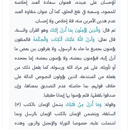
للإحسان على عبيده، فعنوان سعادة العبد إخلاصه
للمعبود، وسعيه في نفع الخلق، كما أن عنوان شقاوة العبد
عدم هذين الأمرين منه، فلا إخلاص ولا إحسان.
ثم قال:
وَالَّذِينَ يُؤْمِنُونَ بِمَا أُنزلَ إِلَيْكَ
وهو القرآن والسنة،
قال تعالى:
وَأَنزلَ اللَّهُ عَلَيْكَ الْكِتَابَ وَالْحِكْمَةَ
فالمتقون
يؤمنون بجميع ما جاء به الرسول، ولا يفرقون بين بعض ما
أنزل إليه، فيؤمنون ببعضه، ولا يؤمنون ببعضه، إما بجحده
أو تأويله، على غير مراد الله ورسوله، كما يفعل ذلك من
يفعله من المبتدعة، الذين يؤولون النصوص الدالة على
خلاف قولهم، بما حاصله عدم التصديق بمعناها، وإن
صدقوا بلفظها، فلم يؤمنوا بها إيمانا حقيقيا.
وقوله:
وَمَا أُنزلَ مِنْ قَبْلِكَ
يشمل الإيمان بالكتب (٣)
السابقة، ويتضمن الإيمان بالكتب الإيمان بالرسل وبما
اشتملت عليه، خصوصا التوراة والإنجيل والزبور، وهذه