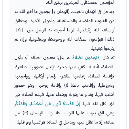
المؤمنين المصدقين المهتدين بهدى الله.
ويدخل في الإيمان بالغيب، [الإيمان بـ] بجميع ما أخبر الله به
من الغيوب الماضية والمستقبلة، وأحوال الآخرة، وحقائق
أوصاف الله وكيفيتها، [وما أخبرت به الرسل من -[٤١]-
ذلك] فيؤمنون بصفات الله ووجودها، ويتيقنونها، وإن لم
يفهموا كيفيتها.
ثم قال:
وَيُقِيمُونَ الصَّلاةَ
لم يقل: يفعلون الصلاة، أو يأتون
بالصلاة، لأنه لا يكفي فيها مجرد الإتيان بصورتها الظاهرة.
فإقامة الصلاة، إقامتها ظاهرا، بإتمام أركانها، وواجباتها،
وشروطها. وإقامتها باطنا (١) بإقامة روحها، وهو حضور
القلب فيها، وتدبر ما يقوله ويفعله منها، فهذه الصلاة هي
التي قال الله فيها:
إِنَّ الصَّلاةَ تَنْهَى عَنِ الْفَحْشَاءِ وَالْمُنْكَرِ
وهي التي يترتب عليها الثواب. فلا ثواب للإنسان (٢) من
صلاته، إلا ما عقل منها، ويدخل في الصلاة فرائضها ونوافلها.