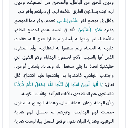
ومبين للحق من الباطل، والصحيح من الضعيف، ومبين
لهم كيف يسلكون الطرق النافعة لهم، في دنياهم وأخراهم.
وقال في موضع آخر:
هُدًى لِلنَّاسِ
فعمم، وفي هذا الموضع
وغيره
هُدًى لِلْمُتَّقِينَ
لأنه في نفسه هدى لجميع الخلق.
فالأشقياء لم يرفعوا به رأسا، ولم يقبلوا هدى الله، فقامت
عليهم به الحجة، ولم ينتفعوا به لشقائهم، وأما المتقون
الذين أتوا بالسبب الأكبر، لحصول الهداية، وهو التقوى التي
حقيقتها: اتخاذ ما يقي سخط الله وعذابه، بامتثال أوامره،
واجتناب النواهي، فاهتدوا به، وانتفعوا غاية الانتفاع. قال
تعالى:
يَا أَيُّهَا الَّذِينَ آمَنُوا إِنْ تَتَّقُوا اللَّهَ يَجْعَلْ لَكُمْ فُرْقَانًا
فالمتقون هم المنتفعون بالآيات القرآنية، والآيات الكونية.
ولأن الهداية نوعان: هداية البيان، وهداية التوفيق. فالمتقون
حصلت لهم الهدايتان، وغيرهم لم تحصل لهم هداية
التوفيق. وهداية البيان بدون توفيق للعمل بها، ليست هداية