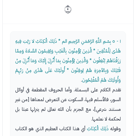
ﰄ
١ - ٥
بِسْمِ اللَّهِ الرَّحْمَنِ الرَّحِيمِ الم * ذَلِكَ الْكِتَابُ لا رَيْبَ فِيهِ
هُدًى لِلْمُتَّقِينَ * الَّذِينَ يُؤْمِنُونَ بِالْغَيْبِ وَيُقِيمُونَ الصَّلاةَ وَمِمَّا
رَزَقْنَاهُمْ يُنْفِقُونَ * وَالَّذِينَ يُؤْمِنُونَ بِمَا أُنْزِلَ إِلَيْكَ وَمَا أُنْزِلَ مِنْ
قَبْلِكَ وَبِالآخِرَةِ هُمْ يُوقِنُونَ * أُولَئِكَ عَلَى هُدًى مِنْ رَبِّهِمْ
وَأُولَئِكَ هُمُ الْمُفْلِحُونَ
.
تقدم الكلام على البسملة. وأما الحروف المقطعة في أوائل
السور، فالأسلم فيها، السكوت عن التعرض لمعناها [من غير
مستند شرعي]، مع الجزم بأن الله تعالى لم ينزلها عبثا بل
لحكمة لا نعلمها.
وقوله
ذَلِكَ الْكِتَابُ
أي هذا الكتاب العظيم الذي هو الكتاب