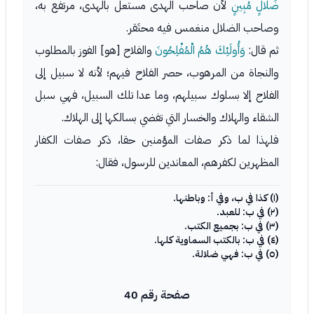
ضَلالٍ مُبِينٍ
لأن صاحب الهدى مستعل بالهدى، مرتفع به،
وصاحب الضلال منغمس فيه محتَقر.
ثم قال:
وَأُولَئِكَ هُمُ الْمُفْلِحُونَ
والفلاح [هو] الفوز بالمطلوب
والنجاة من المرهوب، حصر الفلاح فيهم؛ لأنه لا سبيل إلى
الفلاح إلا بسلوك سبيلهم، وما عدا تلك السبيل، فهي سبل
الشقاء والهلاك والخسار التي تفضي بسالكها إلى الهلاك.
فلهذا لما ذكر صفات المؤمنين حقا، ذكر صفات الكفار
المظهرين لكفرهم، المعاندين للرسول، فقال:
(١) كذا في ب، وفي أ: وباطنها.
(٢) في ب: للعبد.
(٣) في ب: بجميع الكتب.
(٤) في ب: بالكتب السماوية كلها.
(٥) في ب: فهي ضلالة.
صفحة رقم 40