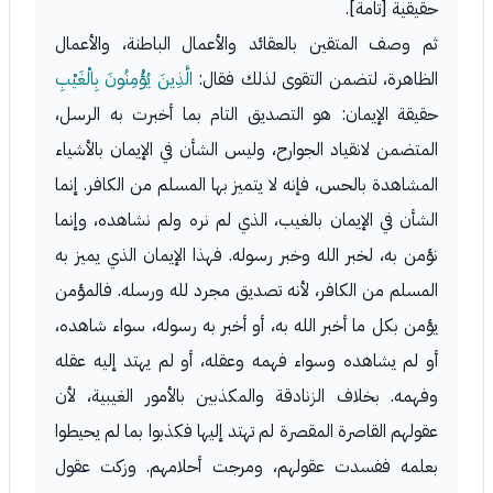
حقيقية [تامة].
ثم وصف المتقين بالعقائد والأعمال الباطنة، والأعمال
الظاهرة، لتضمن التقوى لذلك فقال:
الَّذِينَ يُؤْمِنُونَ بِالْغَيْبِ
حقيقة الإيمان: هو التصديق التام بما أخبرت به الرسل،
المتضمن لانقياد الجوارح، وليس الشأن في الإيمان بالأشياء
المشاهدة بالحس، فإنه لا يتميز بها المسلم من الكافر. إنما
الشأن في الإيمان بالغيب، الذي لم نره ولم نشاهده، وإنما
نؤمن به، لخبر الله وخبر رسوله. فهذا الإيمان الذي يميز به
المسلم من الكافر، لأنه تصديق مجرد لله ورسله. فالمؤمن
يؤمن بكل ما أخبر الله به، أو أخبر به رسوله، سواء شاهده،
أو لم يشاهده وسواء فهمه وعقله، أو لم يهتد إليه عقله
وفهمه. بخلاف الزنادقة والمكذبين بالأمور الغيبية، لأن
عقولهم القاصرة المقصرة لم تهتد إليها فكذبوا بما لم يحيطوا
بعلمه ففسدت عقولهم، ومرجت أحلامهم. وزكت عقول