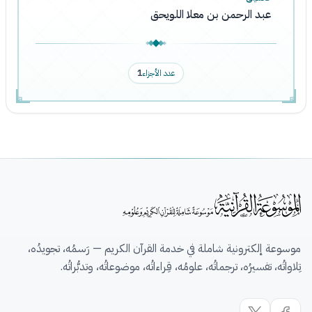
عبد الرحمن بن معلا اللويحق
عدد الأجزاء
1
موسوعة إلكترونية شاملة في خدمة القرآن الكريم — رَسمُه، تجويدُه،
تِلاواتُه، تفسيرُه، ترجماتُه، علومُه، قِراءاتُه، موضوعاتُه، وتدبُّراتُه.